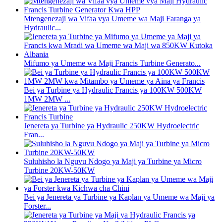
Mtengenezaji wa Vifaa vya Umeme wa Maji Faranga ya
Hydraulic...
Mifumo ya Umeme wa Maji Francis Turbine Generato...
Bei ya Turbine ya Hydraulic Francis ya 100KW 500KW
1MW 2MW ...
Jenereta ya Turbine ya Hydraulic 250KW Hydroelectric
Fran...
Suluhisho la Nguvu Ndogo ya Maji ya Turbine ya Micro
Turbine 20KW-50KW
Bei ya Jenereta ya Turbine ya Kaplan ya Umeme wa Maji ya
Forster...