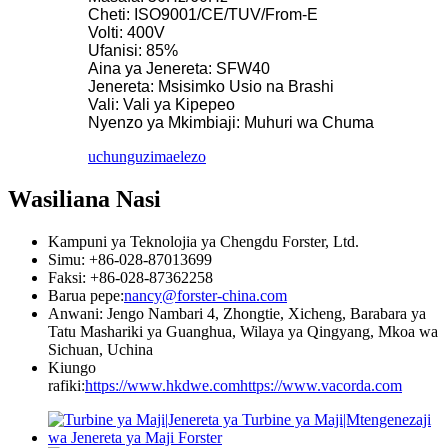
Cheti: ISO9001/CE/TUV/From-E
Volti: 400V
Ufanisi: 85%
Aina ya Jenereta: SFW40
Jenereta: Msisimko Usio na Brashi
Vali: Vali ya Kipepeo
Nyenzo ya Mkimbiaji: Muhuri wa Chuma
uchunguzi
maelezo
Wasiliana Nasi
Kampuni ya Teknolojia ya Chengdu Forster, Ltd.
Simu: +86-028-87013699
Faksi: +86-028-87362258
Barua pepe:
nancy@forster-china.com
Anwani: Jengo Nambari 4, Zhongtie, Xicheng, Barabara ya
Tatu Mashariki ya Guanghua, Wilaya ya Qingyang, Mkoa wa
Sichuan, Uchina
Kiungo
rafiki:
https://www.hkdwe.com
https://www.vacorda.com