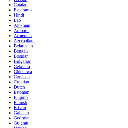
Catalan
Esperanto
Hindi
Lao
Albanian
Amharic
Armenian
Azerbaijani
Belarusian
Bengali
Bosnian
Bulgarian
Cebuano
Chichewa
Corsican
Croatian
Dutch
Estonian
Filipino
Finnish
Frisian
Galician
Georgian
Gujarati