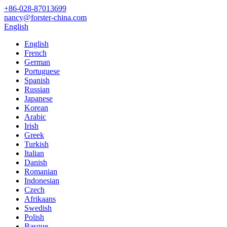
+86-028-87013699
nancy@forster-china.com
English
English
French
German
Portuguese
Spanish
Russian
Japanese
Korean
Arabic
Irish
Greek
Turkish
Italian
Danish
Romanian
Indonesian
Czech
Afrikaans
Swedish
Polish
Basque