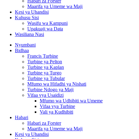
Habari za Forster
Maarifa ya Umeme wa Maji
Kesi ya Uhandisi
Kuhusu Sisi
Wasifu wa Kampuni
Upakuaji wa Data
Wasiliana Nasi
Nyumbani
Bidhaa
Francis Turbine
Turbine ya Pelton
Turbine ya Kaplan
Turbine ya Turgo
Turbine ya Tubular
Mfumo wa Hifadhi ya Nishati
Turbine Ndogo ya Maji
Vifaa vya Usaidizi
Mfumo wa Udhibiti wa Umeme
Vifaa vya Turbine
Vali ya Kudhibiti
Habari
Habari za Forster
Maarifa ya Umeme wa Maji
Kesi ya Uhandisi