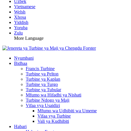
Uzbek
Vietnamese
Welsh
Xhosa
Yiddish
Yoruba
Zulu
More Language
Nyumbani
Bidhaa
Francis Turbine
Turbine ya Pelton
Turbine ya Kaplan
Turbine ya Turgo
Turbine ya Tubular
Mfumo wa Hifadhi ya Nishati
Turbine Ndogo ya Maji
Vifaa vya Usaidizi
Mfumo wa Udhibiti wa Umeme
Vifaa vya Turbine
Vali ya Kudhibiti
Habari