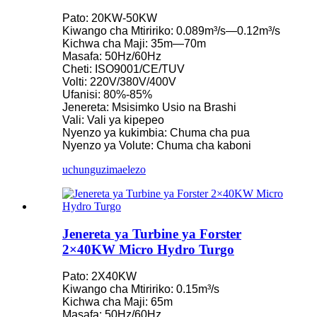
Pato: 20KW-50KW
Kiwango cha Mtiririko: 0.089m³/s—0.12m³/s
Kichwa cha Maji: 35m—70m
Masafa: 50Hz/60Hz
Cheti: ISO9001/CE/TUV
Volti: 220V/380V/400V
Ufanisi: 80%-85%
Jenereta: Msisimko Usio na Brashi
Vali: Vali ya kipepeo
Nyenzo ya kukimbia: Chuma cha pua
Nyenzo ya Volute: Chuma cha kaboni
uchunguzi
maelezo
Jenereta ya Turbine ya Forster
2×40KW Micro Hydro Turgo
Pato: 2X40KW
Kiwango cha Mtiririko: 0.15m³/s
Kichwa cha Maji: 65m
Masafa: 50Hz/60Hz