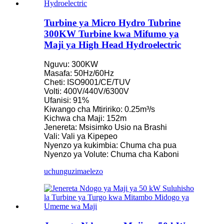
Turbine ya Micro Hydro Tubrine
300KW Turbine kwa Mifumo ya
Maji ya High Head Hydroelectric
Nguvu: 300KW
Masafa: 50Hz/60Hz
Cheti: ISO9001/CE/TUV
Volti: 400V/440V/6300V
Ufanisi: 91%
Kiwango cha Mtiririko: 0.25m³/s
Kichwa cha Maji: 152m
Jenereta: Msisimko Usio na Brashi
Vali: Vali ya Kipepeo
Nyenzo ya kukimbia: Chuma cha pua
Nyenzo ya Volute: Chuma cha Kaboni
uchunguzi
maelezo