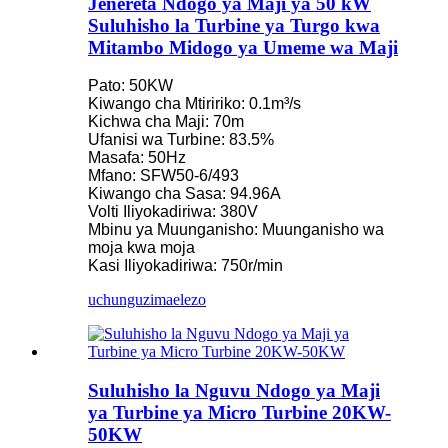
Jenereta Ndogo ya Maji ya 50 kW
Suluhisho la Turbine ya Turgo kwa
Mitambo Midogo ya Umeme wa Maji
Pato: 50KW
Kiwango cha Mtiririko: 0.1m³/s
Kichwa cha Maji: 70m
Ufanisi wa Turbine: 83.5%
Masafa: 50Hz
Mfano: SFW50-6/493
Kiwango cha Sasa: ​​94.96A
Volti Iliyokadiriwa: 380V
Mbinu ya Muunganisho: Muunganisho wa
moja kwa moja
Kasi Iliyokadiriwa: 750r/min
uchunguzi
maelezo
Suluhisho la Nguvu Ndogo ya Maji
ya Turbine ya Micro Turbine 20KW-
50KW