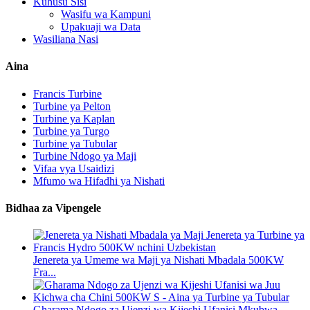
Kuhusu Sisi
Wasifu wa Kampuni
Upakuaji wa Data
Wasiliana Nasi
Aina
Francis Turbine
Turbine ya Pelton
Turbine ya Kaplan
Turbine ya Turgo
Turbine ya Tubular
Turbine Ndogo ya Maji
Vifaa vya Usaidizi
Mfumo wa Hifadhi ya Nishati
Bidhaa za Vipengele
Jenereta ya Umeme wa Maji ya Nishati Mbadala 500KW
Fra...
Gharama Ndogo za Ujenzi wa Kijeshi Ufanisi Mkubwa