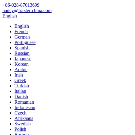
+86-028-87013699
nancy@forster-china.com
English
English
French
German
Portuguese
Spanish
Russian
Japanese
Korean
Arabic
Irish
Greek
Turkish
Italian
Danish
Romanian
Indonesian
Czech
Afrikaans
Swedish
Polish
Basque