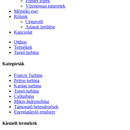
Forster Hírek
Vízenergiai ismeretek
Mérnöki eset
Rólunk
Cégprofil
Adatok letöltése
Kapcsolat
Otthon
Termékek
Turgó turbina
Kategóriák
Francis Turbine
Pelton turbina
Kaplan turbina
Turgó turbina
Alternatív energia vízerőmű 500 kW-os...
Csőturbina
Mikro-hidroturbina
Alacsony építési költség, nagy hatékonyság, alacsony hőfok...
Támogató berendezések
Energiatároló rendszer
20 lábas 250 kWh-s 582 kWh-s konténeres lítium-ion akkumulát
Kiemelt termékek
Kis 10 kW-os 12 kW-os 15 kW-os 20 kW-os mikrohidrogén fix 