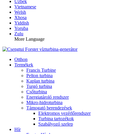
Uzbek
Vietnamese
Welsh
Xhosa
Yiddish
Yoruba
Zulu
More Language
Otthon
Termékek
Francis Turbine
Pelton turbina
Kaplan turbina
Turgó turbina
Csőturbina
Energiatároló rendszer
Mikro-hidroturbina
Támogató berendezések
Elektromos vezérlőrendszer
Turbina tartozékok
Szabályozó szelep
Hír