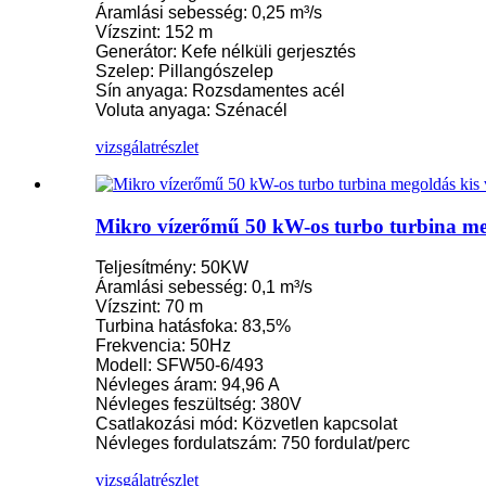
Áramlási sebesség: 0,25 m³/s
Vízszint: 152 m
Kis Kaplan turbina 10KW 12KW 15KW mikro vízerőmű...
Generátor: Kefe nélküli gerjesztés
Szelep: Pillangószelep
Vízerőmű-berendezések gyártója Hidraulikus fran...
Sín anyaga: Rozsdamentes acél
Voluta anyaga: Szénacél
Vízerőmű-rendszerek Francis turbinagenerátora
vizsgálat
részlet
100KW 500KW 1MW 2MW hidraulikus Francis turbina ár...
Hidraulikus turbina generátor 250 kW-os vízerőmű...
Mikro vízerőmű 50 kW-os turbo turbina me
Mikro turbo turbina mini vízerőmű megoldás 20KW-50KW
Teljesítmény: 50KW
Forster Vízerőmű Kaplan Turbina Generátor Ár...
Áramlási sebesség: 0,1 m³/s
Vízszint: 70 m
320 kW-os hidraulikus Francis vízturbina-generátor...
Turbina hatásfoka: 83,5%
Frekvencia: 50Hz
1200 kW-os Pelton vízerőmű turbinás generátor
Modell: SFW50-6/493
Névleges áram: 94,96 A
Alternatív energia vízerőmű 500 kW-os...
Névleges feszültség: 380V
Csatlakozási mód: Közvetlen kapcsolat
Alacsony építési költség, nagy hatékonyság, alacsony hőfok...
Névleges fordulatszám: 750 fordulat/perc
20 lábas 250 kWh-s 582 kWh-s konténeres lítium-ion akkumulát
vizsgálat
részlet