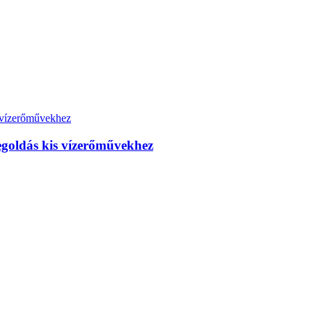
goldás kis vízerőművekhez
or...