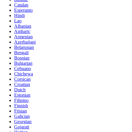
Catalan
Esperanto
Hindi
Lao
Albanian
Amharic
Armenian
Azerbaijani
Belarusian
Bengali
Bosnian
Bulgarian
Cebuano
Chichewa
Corsican
Croatian
Dutch
Estonian
Filipino
Finnish
Frisian
Galician
Georgian
Gujarati