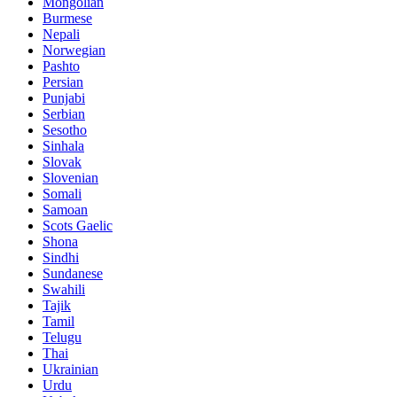
Mongolian
Burmese
Nepali
Norwegian
Pashto
Persian
Punjabi
Serbian
Sesotho
Sinhala
Slovak
Slovenian
Somali
Samoan
Scots Gaelic
Shona
Sindhi
Sundanese
Swahili
Tajik
Tamil
Telugu
Thai
Ukrainian
Urdu