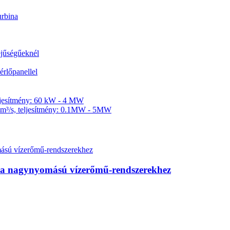
or...
na nagynyomású vízerőmű-rendszerekhez
pengéjű kazán...