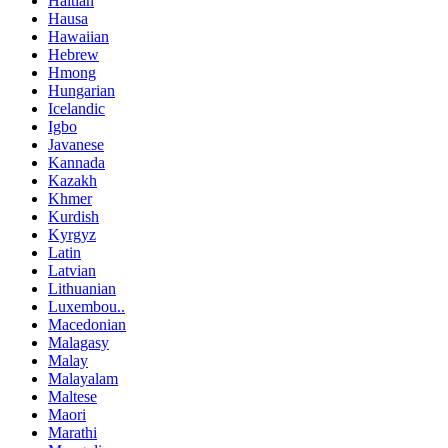
Haitian
Hausa
Hawaiian
Hebrew
Hmong
Hungarian
Icelandic
Igbo
Javanese
Kannada
Kazakh
Khmer
Kurdish
Kyrgyz
Latin
Latvian
Lithuanian
Luxembou..
Macedonian
Malagasy
Malay
Malayalam
Maltese
Maori
Marathi