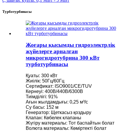
Турботурбинасы
Жоғары қысымды гидроэлектрлік
жүйелерге арналған
микрогидротубрина 300 кВт
турботурбинасы
Қуаты: 300 кВт
Жиілік: 50Гц/60Гц
Сертификат: ISO9001/CE/TUV
Кернеуі: 400В/440В/6300В
Тиімділігі: 91%
Ағын жылдамдығы: 0,25 м³/с
Су басы: 152 м
Генератор: Щеткасыз қоздыру
Клапан: Көбелек клапаны
Жүгіру материалы: Тот баспайтын болат
Волюта материалы: Көміртекті болат