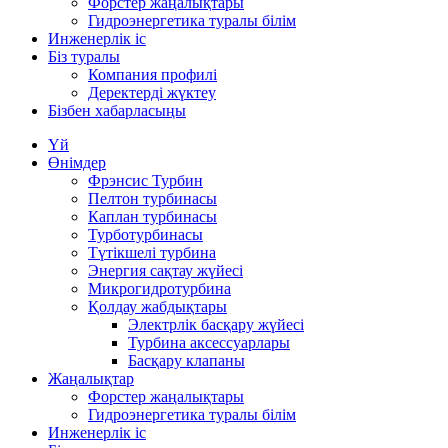
Форстер жаңалықтары
Гидроэнергетика туралы білім
Инженерлік іс
Біз туралы
Компания профилі
Деректерді жүктеу
Бізбен хабарласыңы
Үй
Өнімдер
Фрэнсис Турбин
Пелтон турбинасы
Каплан турбинасы
Турботурбинасы
Түтікшелі турбина
Энергия сақтау жүйесі
Микрогидротурбина
Қолдау жабдықтары
Электрлік басқару жүйесі
Турбина аксессуарлары
Басқару клапаны
Жаңалықтар
Форстер жаңалықтары
Гидроэнергетика туралы білім
Инженерлік іс