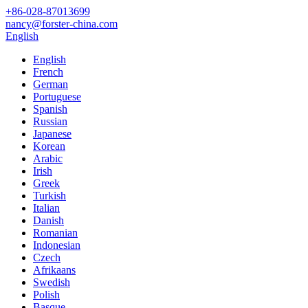
+86-028-87013699
nancy@forster-china.com
English
English
French
German
Portuguese
Spanish
Russian
Japanese
Korean
Arabic
Irish
Greek
Turkish
Italian
Danish
Romanian
Indonesian
Czech
Afrikaans
Swedish
Polish
Basque