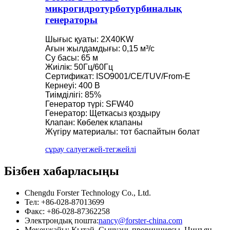
микрогидротурботурбиналық
генераторы
Шығыс қуаты: 2X40KW
Ағын жылдамдығы: 0,15 м³/с
Су басы: 65 м
Жиілік: 50Гц/60Гц
Сертификат: ISO9001/CE/TUV/From-E
Кернеуі: 400 В
Тиімділігі: 85%
Генератор түрі: SFW40
Генератор: Щеткасыз қоздыру
Клапан: Көбелек клапаны
Жүгіру материалы: тот баспайтын болат
сұрау салу
егжей-тегжейлі
Бізбен хабарласыңы
Chengdu Forster Technology Co., Ltd.
Тел: +86-028-87013699
Факс: +86-028-87362258
Электрондық пошта:
nancy@forster-china.com
Мекенжайы: Қытай, Сычуань провинциясы, Цинъян