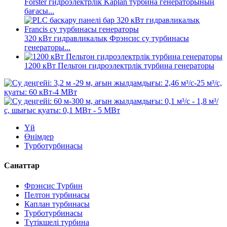
Forster гидроэлектрлік Kaplan турбина генераторының
бағасы...
320 кВт гидравликалық Фрэнсис су турбинасы
генераторы...
1200 кВт Пельтон гидроэлектрлік турбина генераторы
Үй
Өнімдер
Турботурбинасы
Санаттар
Фрэнсис Турбин
Пелтон турбинасы
Каплан турбинасы
Турботурбинасы
Түтікшелі турбина