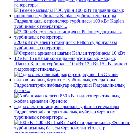
генераторы
Гидравликалық пропеллер турбинасы 100 кВт Kaplan
турбиналық генераторы...
2200 кВт су электр станциясы Pelton су доңғалағы
турбиналық генераторы
Шағын Каплан турбинасы 10 кВт 12 кВт 15 кВт микро
гидроэнергетикалық...
Гидроэлектрлік жабдықтар өндірушісі Гидравликалық
франк...
Гидроэлектрлік энергетикалық жүйелер Фрэнсис
турбиналық генераторы...