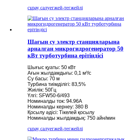
сұрау салу
егжей-тегжейлі
Шағын су электр станцияларына
арналған микрогидрогенератор 50
кВт турботурбина ерітіндісі
Шығыс қуаты: 50 кВт
Ағын жылдамдығы: 0,1 м³/с
Су басы: 70 м
Турбина тиімділігі: 83,5%
Жиілік: 50Гц
Үлгі: SFW50-6/493
Номиналды ток: 94.96A
Номиналды кернеу: 380 В
Қосылу әдісі: Тікелей қосылу
Номиналды жылдамдық: 750 айн/мин
сұрау салу
егжей-тегжейлі