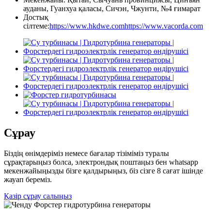
ауданы, Гуанхуа қаласы, Сичэн, Чжунти, №4 ғимарат
Достық
сілтеме:
https://www.hkdwe.com
https://www.vacorda.com
Сұрау
Біздің өнімдеріміз немесе бағалар тізіміміз туралы
сұрақтарыңыз болса, электрондық поштаңыз бен whatsapp
мекенжайыңызды бізге қалдырыңыз, біз сізге 8 сағат ішінде
жауап береміз.
Қазір сұрау салыңыз