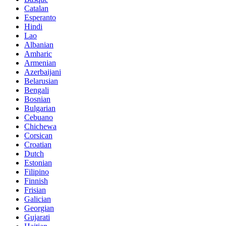
Catalan
Esperanto
Hindi
Lao
Albanian
Amharic
Armenian
Azerbaijani
Belarusian
Bengali
Bosnian
Bulgarian
Cebuano
Chichewa
Corsican
Croatian
Dutch
Estonian
Filipino
Finnish
Frisian
Galician
Georgian
Gujarati