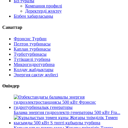
Біз туралы
Компания профилі
Деректерді жүктеу
Бізбен хабарласыңы
Санаттар
Фрэнсис Турбин
Пелтон турбинасы
Каплан турбинасы
Турботурбинасы
Түтікшелі турбина
Микрогидротурбина
Қолдау жабдықтары
Энергия сақтау жүйесі
Өнімдер
Балама энергия гидроэлектр генераторы 500 кВт Fra...
Құрылыстың төмен құны Жоғары тиімділік Төмен