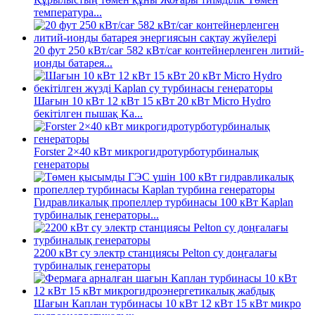
температура...
20 фут 250 кВт/сағ 582 кВт/сағ контейнерленген литий-
ионды батарея...
Шағын 10 кВт 12 кВт 15 кВт 20 кВт Micro Hydro
бекітілген пышақ Ka...
Forster 2×40 кВт микрогидротурботурбиналық
генераторы
Гидравликалық пропеллер турбинасы 100 кВт Kaplan
турбиналық генераторы...
2200 кВт су электр станциясы Pelton су доңғалағы
турбиналық генераторы
Шағын Каплан турбинасы 10 кВт 12 кВт 15 кВт микро