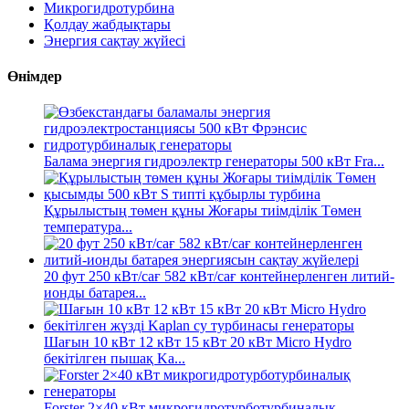
Микрогидротурбина
Қолдау жабдықтары
Энергия сақтау жүйесі
Өнімдер
Балама энергия гидроэлектр генераторы 500 кВт Fra...
Құрылыстың төмен құны Жоғары тиімділік Төмен
температура...
20 фут 250 кВт/сағ 582 кВт/сағ контейнерленген литий-
ионды батарея...
Шағын 10 кВт 12 кВт 15 кВт 20 кВт Micro Hydro
бекітілген пышақ Ka...
Forster 2×40 кВт микрогидротурботурбиналық