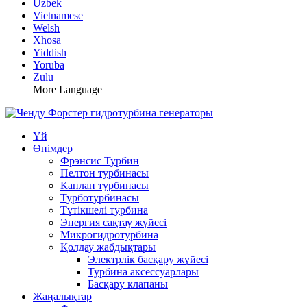
Uzbek
Vietnamese
Welsh
Xhosa
Yiddish
Yoruba
Zulu
More Language
Үй
Өнімдер
Фрэнсис Турбин
Пелтон турбинасы
Каплан турбинасы
Турботурбинасы
Түтікшелі турбина
Энергия сақтау жүйесі
Микрогидротурбина
Қолдау жабдықтары
Электрлік басқару жүйесі
Турбина аксессуарлары
Басқару клапаны
Жаңалықтар