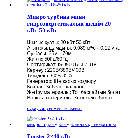
Микро турбина мини
гидроэнергетикалық шешім 20
кВт-50 кВт
Шығыс қуаты: 20 кВт-50 кВт
Ағын жылдамдығы: 0,089 м³/с—0,12 м³/с
Су басы: 35м—70м
Жиілік: 50Гц/60Гц
Сертификат: ISO9001/CE/TUV
Кернеуі: 220В/380В/400В
Тиімділігі: 80%-85%
Генератор: Щеткасыз қоздыру
Клапан: Көбелек клапаны
Жүгіру материалы: Тот баспайтын болат
Волюта материалы: Көміртекті болат
сұрау салу
егжей-тегжейлі
Forster 2×40 кВт