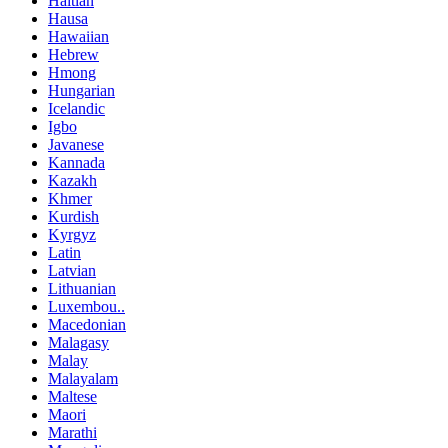
Haitian
Hausa
Hawaiian
Hebrew
Hmong
Hungarian
Icelandic
Igbo
Javanese
Kannada
Kazakh
Khmer
Kurdish
Kyrgyz
Latin
Latvian
Lithuanian
Luxembou..
Macedonian
Malagasy
Malay
Malayalam
Maltese
Maori
Marathi