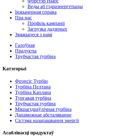
Форстэр Ньюс
Веды аб гідраэнергетыцы
Інжынерная справа
Пра нас
Профіль кампаніі
Загрузка дадзеных
Звяжыцеся з намі
Галоўная
Прадукты
Трубчастая турбіна
Катэгорыі
Фрэнсіс Турбін
Турбіна Пелтана
Турбіна Каплана
Тургавая турбіна
Гідрагенератар альтэрнатыўнай энергіі магутнасцю 500 кВ
Трубчастая турбіна
Мікрагідраўлічная турбіна
Нізкі кошт грамадзянскага будаўніцтва Высокая эфектыўна
Дапаможнае абсталяванне
Сістэма назапашвання энергіі
20-футавы кантэйнерны літый-іённы акумулятар ёмістасцю 
Асаблівасці прадуктаў
Маленькая мікрагідраэлектрастанцыя з фіксаваным лязом м