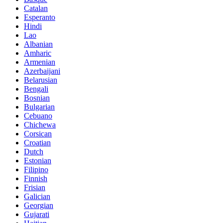
Catalan
Esperanto
Hindi
Lao
Albanian
Amharic
Armenian
Azerbaijani
Belarusian
Bengali
Bosnian
Bulgarian
Cebuano
Chichewa
Corsican
Croatian
Dutch
Estonian
Filipino
Finnish
Frisian
Galician
Georgian
Gujarati