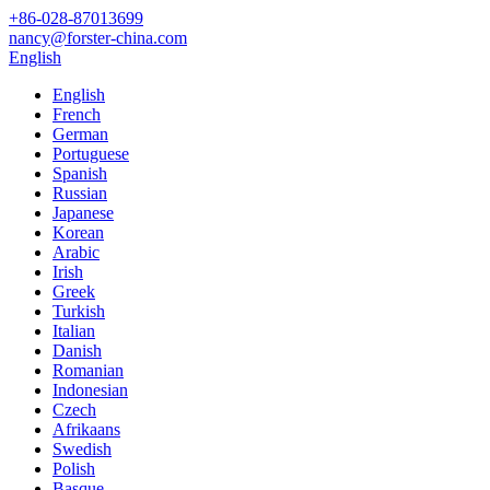
+86-028-87013699
nancy@forster-china.com
English
English
French
German
Portuguese
Spanish
Russian
Japanese
Korean
Arabic
Irish
Greek
Turkish
Italian
Danish
Romanian
Indonesian
Czech
Afrikaans
Swedish
Polish
Basque