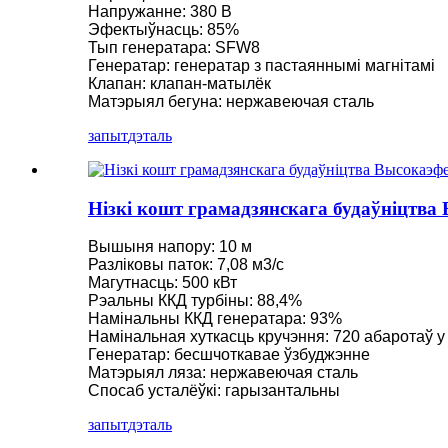
Напружанне: 380 В
Эфектыўнасць: 85%
Малая турбіна Каплана 10 кВт 12 кВт 15 кВт Мікрагідраэ
Тып генератара: SFW8
Генератар: генератар з пастаяннымі магнітамі
Вытворца гідраэлектрычнага абсталявання Гідраўлічная ф
Клапан: клапан-матылёк
Матэрыял бегуна: нержавеючая сталь
Гідраэлектрастанцыі Турбагенератар Фрэнсіса...
запыт
дэталь
100 кВт 500 кВт 1 МВт 2 МВт Гідраўлічная турбіна Фрэнсі
Гідраўлічны турбагенератар 250 кВт гідраэлектрастанцыя
Нізкі кошт грамадзянскага будаўніцтва
Міні-гідраэнергетычнае рашэнне Micro Turgo Turbine 20-5
Вышыня напору: 10 м
Кошт гідраэлектрагенератара Форстэр Каплан...
Разліковы паток: 7,08 м3/с
Магутнасць: 500 кВт
320 кВт гідраўлічны генератар воднай турбіны Фрэнсіса з.
Рэальны ККД турбіны: 88,4%
Намінальны ККД генератара: 93%
Гідраэлектрычны генератар Пельтана магутнасцю 1200 к
Намінальная хуткасць кручэння: 720 абаротаў у х
Генератар: бесшчоткавае ўзбуджэнне
Гідрагенератар альтэрнатыўнай энергіі магутнасцю 500 кВ
Матэрыял ляза: нержавеючая сталь
Спосаб усталёўкі: гарызантальны
Нізкі кошт грамадзянскага будаўніцтва Высокая эфектыўна
запыт
дэталь
20-футавы кантэйнерны літый-іённы акумулятар ёмістасцю 