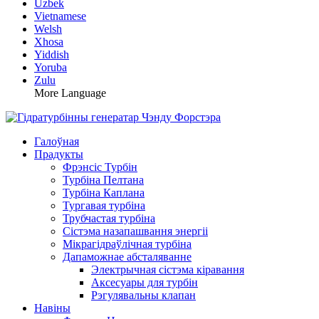
Uzbek
Vietnamese
Welsh
Xhosa
Yiddish
Yoruba
Zulu
More Language
Галоўная
Прадукты
Фрэнсіс Турбін
Турбіна Пелтана
Турбіна Каплана
Тургавая турбіна
Трубчастая турбіна
Сістэма назапашвання энергіі
Мікрагідраўлічная турбіна
Дапаможнае абсталяванне
Электрычная сістэма кіравання
Аксесуары для турбін
Рэгулявальны клапан
Навіны