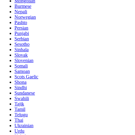
Mongolian
Burmese
Nepali
Norwegian
Pashto
Persian
Punjabi
Serbian
Sesotho
Sinhala
Slovak
Slovenian
Somali
Samoan
Scots Gaelic
Shona
Sindhi
Sundanese
Swahili
Tajik
Tamil
Telugu
Thai
Ukrainian
Urdu