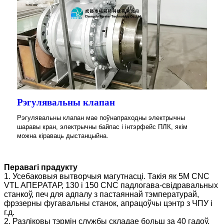
Рэгулявальны клапан
Рэгулявальны клапан мае поўнапраходны электрычны
шаравы кран, электрычны байпас і інтэрфейс ПЛК, якім
можна кіраваць дыстанцыйна.
Перавагі прадукту
1. Усебаковыя вытворчыя магутнасці. Такія як 5M CNC
VTL АПЕРАТАР, 130 і 150 CNC падлогава-свідравальных
станкоў, печ для адпалу з пастаяннай тэмпературай,
фрэзерны фугавальны станок, апрацоўчы цэнтр з ЧПУ і
г.д.
2. Разліковы тэрмін службы складае больш за 40 гадоў.