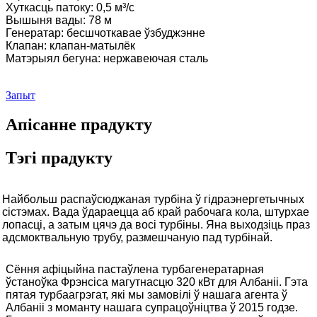
Хуткасць патоку: 0,5 м³/с
Вышыня вады: 78 м
Генератар: бесшчоткавае ўзбуджэнне
Клапан: клапан-матылёк
Матэрыял бегуна: нержавеючая сталь
Запыт
Апісанне прадукту
Тэгі прадукту
Найбольш распаўсюджаная турбіна ў гідраэнергетычных
сістэмах. Вада ўдараецца аб край рабочага кола, штурхае
лопасці, а затым цячэ да восі турбіны. Яна выходзіць праз
адсмоктвальную трубу, размешчаную пад турбінай.
Сёння афіцыйна пастаўлена турбагенератарная
ўстаноўка Фрэнсіса магутнасцю 320 кВт для Албаніі. Гэта
пятая турбаагрэгат, які мы замовілі ў нашага агента ў
Албаніі з моманту нашага супрацоўніцтва ў 2015 годзе.