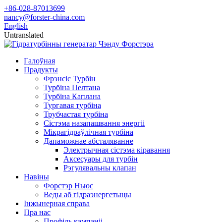
+86-028-87013699
nancy@forster-china.com
English
Untranslated
Галоўная
Прадукты
Фрэнсіс Турбін
Турбіна Пелтана
Турбіна Каплана
Тургавая турбіна
Трубчастая турбіна
Сістэма назапашвання энергіі
Мікрагідраўлічная турбіна
Дапаможнае абсталяванне
Электрычная сістэма кіравання
Аксесуары для турбін
Рэгулявальны клапан
Навіны
Форстэр Ньюс
Веды аб гідраэнергетыцы
Інжынерная справа
Пра нас
Профіль кампаніі