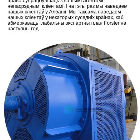
права супрацоўнічаць з нашымі агентамі і
непасрэднымі кліентамі. І на гэты раз мы наведаем
нашых кліентаў у Албаніі. Мы таксама наведаем
нашых кліентаў у некаторых суседніх краінах, каб
абмеркаваць глабальны экспартны план Forster на
наступны год.