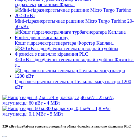
гідраэлектрастанцыя Фран...
Міні-гідраэнергетычнае рашэнне Micro Turgo Turbine 20-
50 кВт
Кошт гідраэлектрагенератара Форстэр Каплан...
320 кВт гідраўлічны генератар воднай турбіны Фрэнсіса
з...
Гідраэлектрычны генератар Пельтана магутнасцю 1200
кВт
320 кВт гідраўлічны генератар воднай турбіны Фрэнсіса з панэллю кіравання PLC