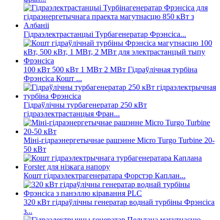
Гідраэлектрастанцыі Турбагенератар Фрэнсіса...
100 кВт 500 кВт 1 МВт 2 МВт Гідраўлічная турбіна
Фрэнсіса Кошт ...
Гідраўлічны турбагенератар 250 кВт
гідраэлектрастанцыя Фран...
Міні-гідраэнергетычнае рашэнне Micro Turgo Turbine 20-
50 кВт
Кошт гідраэлектрагенератара Форстэр Каплан...
320 кВт гідраўлічны генератар воднай турбіны Фрэнсіса
з...