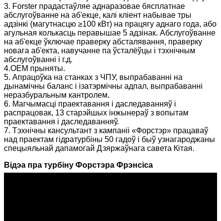
3. Forster прадастаўляе аднаразовае бясплатнае
абслугоўванне на аб'екце, калі кліент набывае тры
адзінкі (магутнасцю ≥100 кВт) на працягу аднаго года, або
агульная колькасць перавышае 5 адзінак. Абслугоўванне
на аб'екце ўключае праверку абсталявання, праверку
новага аб'екта, навучанне па ўсталёўцы і тэхнічным
абслугоўванні і г.д.
4.OEM прыняты.
5. Апрацоўка на станках з ЧПУ, выпрабаванні на
дынамічны баланс і ізатэрмічны адпал, выпрабаванні
неразбуральным кантролем.
6. Магчымасці праектавання і даследаванняў і
распрацовак, 13 старэйшых інжынераў з вопытам
праектавання і даследаванняў.
7. Тэхнічны кансультант з кампаніі «Форстэр» працаваў
над праектам гідратурбіны 50 гадоў і быў узнагароджаны
спецыяльнай дапамогай Дзяржаўнага савета Кітая.
Відэа пра турбіну Форстэра Фрэнсіса