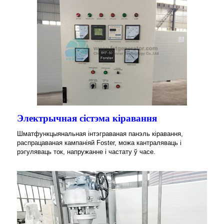
Электрычная сістэма кіравання
Шматфункцыянальная інтэграваная панэль кіравання,
распрацаваная кампаніяй Foster, можа кантраляваць і
рэгуляваць ток, напружанне і частату ў часе.