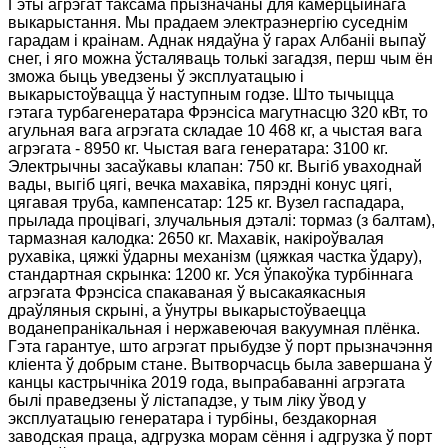
Гэты агрэгат таксама прызначаны для камерцыйнага
выкарыстання. Мы прадаем электраэнергію суседнім
гарадам і краінам. Аднак нядаўна ў гарах Албаніі выпаў
снег, і яго можна ўсталяваць толькі загадзя, перш чым ён
зможа быць уведзены ў эксплуатацыю і
выкарыстоўвацца ў наступным годзе. Што тычыцца
гэтага турбагенератара Фрэнсіса магутнасцю 320 кВт, то
агульная вага агрэгата складае 10 468 кг, а чыстая вага
агрэгата - 8950 кг. Чыстая вага генератара: 3100 кг.
Электрычны засаўкавы клапан: 750 кг. Выгіб уваходнай
вады, выгіб цягі, вечка махавіка, пярэдні конус цягі,
цягавая труба, кампенсатар: 125 кг. Вузел гаспадара,
прылада процівагі, злучальныя дэталі: тормаз (з балтам),
тармазная калодка: 2650 кг. Махавік, накіроўвалая
рухавіка, цяжкі ўдарны механізм (цяжкая частка ўдару),
стандартная скрынка: 1200 кг. Уся ўпакоўка турбіннага
агрэгата Фрэнсіса спакаваная ў высакаякасныя
драўляныя скрыні, а ўнутры выкарыстоўваецца
воданепранікальная і нержавеючая вакуумная плёнка.
Гэта гарантуе, што агрэгат прыбудзе ў порт прызначэння
кліента ў добрым стане. Вытворчасць была завершана ў
канцы кастрычніка 2019 года, выпрабаванні агрэгата
былі праведзены ў лістападзе, у тым ліку ўвод у
эксплуатацыю генератара і турбіны, бездакорная
заводская праца, адгрузка морам сёння і адгрузка ў порт