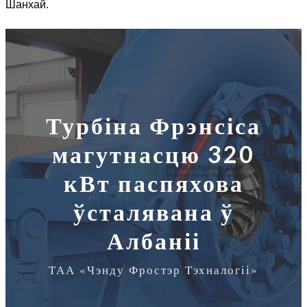
Шанхай.
Турбіна Фрэнсіса
магутнасцю 320
кВт паспяхова
ўсталявана ў
Албаніі
ТАА «Чэнду Фростэр Тэхналогіі»