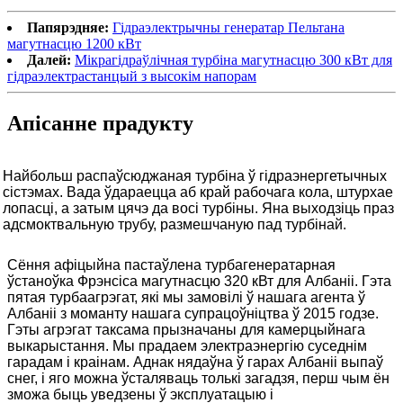
Папярэдняе:
Гідраэлектрычны генератар Пельтана
магутнасцю 1200 кВт
Далей:
Мікрагідраўлічная турбіна магутнасцю 300 кВт для
гідраэлектрастанцый з высокім напорам
Апісанне прадукту
Найбольш распаўсюджаная турбіна ў гідраэнергетычных
сістэмах. Вада ўдараецца аб край рабочага кола, штурхае
лопасці, а затым цячэ да восі турбіны. Яна выходзіць праз
адсмоктвальную трубу, размешчаную пад турбінай.
Сёння афіцыйна пастаўлена турбагенератарная
ўстаноўка Фрэнсіса магутнасцю 320 кВт для Албаніі. Гэта
пятая турбаагрэгат, які мы замовілі ў нашага агента ў
Албаніі з моманту нашага супрацоўніцтва ў 2015 годзе.
Гэты агрэгат таксама прызначаны для камерцыйнага
выкарыстання. Мы прадаем электраэнергію суседнім
гарадам і краінам. Аднак нядаўна ў гарах Албаніі выпаў
снег, і яго можна ўсталяваць толькі загадзя, перш чым ён
зможа быць уведзены ў эксплуатацыю і