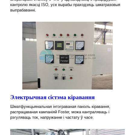
кантролю якасці ISO, усе вырабы праходзяць шматразовыя
выпрабаванні.
Электрычная сістэма кіравання
Шматфункцыянальная інтэграваная панэль кіравання,
распрацаваная кампаніяй Foster, можа кантраляваць і
рэгуляваць ток, напружанне і частату ў часе.