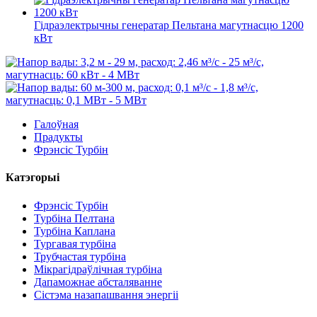
Гідраэлектрычны генератар Пельтана магутнасцю 1200
кВт
Галоўная
Прадукты
Фрэнсіс Турбін
Катэгорыі
Фрэнсіс Турбін
Турбіна Пелтана
Турбіна Каплана
Тургавая турбіна
Трубчастая турбіна
Мікрагідраўлічная турбіна
Дапаможнае абсталяванне
Сістэма назапашвання энергіі