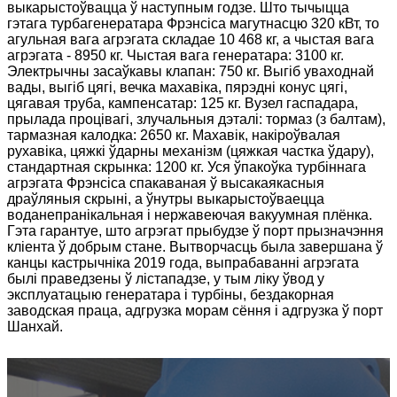
выкарыстоўвацца ў наступным годзе. Што тычыцца
гэтага турбагенератара Фрэнсіса магутнасцю 320 кВт, то
агульная вага агрэгата складае 10 468 кг, а чыстая вага
агрэгата - 8950 кг. Чыстая вага генератара: 3100 кг.
Электрычны засаўкавы клапан: 750 кг. Выгіб уваходнай
вады, выгіб цягі, вечка махавіка, пярэдні конус цягі,
цягавая труба, кампенсатар: 125 кг. Вузел гаспадара,
прылада процівагі, злучальныя дэталі: тормаз (з балтам),
тармазная калодка: 2650 кг. Махавік, накіроўвалая
рухавіка, цяжкі ўдарны механізм (цяжкая частка ўдару),
стандартная скрынка: 1200 кг. Уся ўпакоўка турбіннага
агрэгата Фрэнсіса спакаваная ў высакаякасныя
драўляныя скрыні, а ўнутры выкарыстоўваецца
воданепранікальная і нержавеючая вакуумная плёнка.
Гэта гарантуе, што агрэгат прыбудзе ў порт прызначэння
кліента ў добрым стане. Вытворчасць была завершана ў
канцы кастрычніка 2019 года, выпрабаванні агрэгата
былі праведзены ў лістападзе, у тым ліку ўвод у
эксплуатацыю генератара і турбіны, бездакорная
заводская праца, адгрузка морам сёння і адгрузка ў порт
Шанхай.