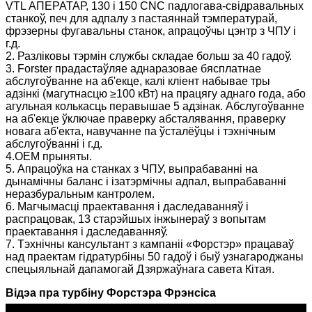
VTL АПЕРАТАР, 130 і 150 CNC падлогава-свідравальных
станкоў, печ для адпалу з пастаяннай тэмпературай,
фрэзерны фугавальны станок, апрацоўчы цэнтр з ЧПУ і
г.д.
2. Разліковы тэрмін службы складае больш за 40 гадоў.
3. Forster прадастаўляе аднаразовае бясплатнае
абслугоўванне на аб'екце, калі кліент набывае тры
адзінкі (магутнасцю ≥100 кВт) на працягу аднаго года, або
агульная колькасць перавышае 5 адзінак. Абслугоўванне
на аб'екце ўключае праверку абсталявання, праверку
новага аб'екта, навучанне па ўсталёўцы і тэхнічным
абслугоўванні і г.д.
4.OEM прыняты.
5. Апрацоўка на станках з ЧПУ, выпрабаванні на
дынамічны баланс і ізатэрмічны адпал, выпрабаванні
неразбуральным кантролем.
6. Магчымасці праектавання і даследаванняў і
распрацовак, 13 старэйшых інжынераў з вопытам
праектавання і даследаванняў.
7. Тэхнічны кансультант з кампаніі «Форстэр» працаваў
над праектам гідратурбіны 50 гадоў і быў узнагароджаны
спецыяльнай дапамогай Дзяржаўнага савета Кітая.
Відэа пра турбіну Форстэра Фрэнсіса