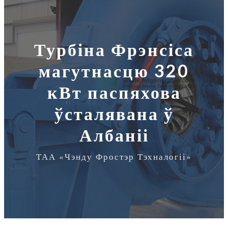
Турбіна Фрэнсіса
магутнасцю 320
кВт паспяхова
ўсталявана ў
Албаніі
ТАА «Чэнду Фростэр Тэхналогіі»