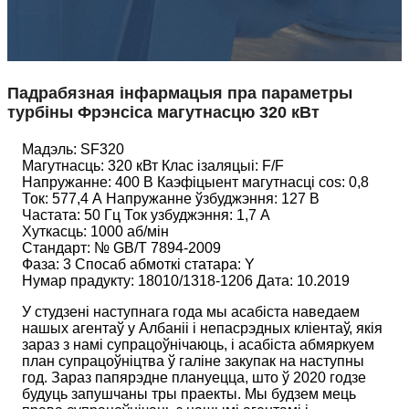
Падрабязная інфармацыя пра параметры
турбіны Фрэнсіса магутнасцю 320 кВт
Мадэль: SF320
Магутнасць: 320 кВт Клас ізаляцыі: F/F
Напружанне: 400 В Каэфіцыент магутнасці cos: 0,8
Ток: 577,4 А Напружанне ўзбуджэння: 127 В
Частата: 50 Гц Ток узбуджэння: 1,7 А
Хуткасць: 1000 аб/мін
Стандарт: № GB/T 7894-2009
Фаза: 3 Спосаб абмоткі статара: Y
Нумар прадукту: 18010/1318-1206 Дата: 10.2019
У студзені наступнага года мы асабіста наведаем
нашых агентаў у Албаніі і непасрэдных кліентаў, якія
зараз з намі супрацоўнічаюць, і асабіста абмяркуем
план супрацоўніцтва ў галіне закупак на наступны
год. Зараз папярэдне плануецца, што ў 2020 годзе
будуць запушчаны тры праекты. Мы будзем мець