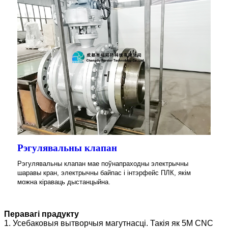
Рэгулявальны клапан
Рэгулявальны клапан мае поўнапраходны электрычны
шаравы кран, электрычны байпас і інтэрфейс ПЛК, якім
можна кіраваць дыстанцыйна.
Перавагі прадукту
1. Усебаковыя вытворчыя магутнасці. Такія як 5M CNC