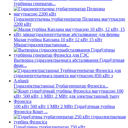
турбінны генератар...
Гідраэнергетычны турбагенератар Пельтана магутнасцю
2200 кВт
Малая турбіна Каплана 10 кВт 12 кВт 15 кВт
Мікрагідраэлектрастанцыя...
Вытворца гідраэлектрычнага абсталявання Гідраўлічная
фран...
Гідраэлектрастанцыі Турбагенератар Фрэнсіса...
100 кВт 500 кВт 1 МВт 2 МВт Гідраўлічная турбіна
Фрэнсіса Кошт ...
Гідраўлічны турбагенератар 250 кВт