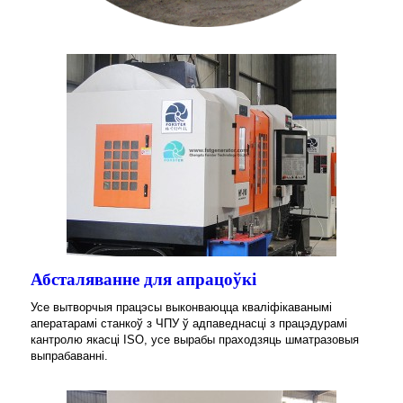
Абсталяванне для апрацоўкі
Усе вытворчыя працэсы выконваюцца кваліфікаванымі
аператарамі станкоў з ЧПУ ў адпаведнасці з працэдурамі
кантролю якасці ISO, усе вырабы праходзяць шматразовыя
выпрабаванні.