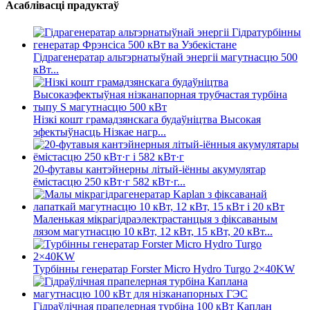
Асаблівасці прадуктаў
Гідрагенератар альтэрнатыўнай энергіі магутнасцю 500
кВт...
Нізкі кошт грамадзянскага будаўніцтва Высокая
эфектыўнасць Нізкае нагр...
20-футавы кантэйнерны літый-іённы акумулятар
ёмістасцю 250 кВт·г 582 кВт·г...
Маленькая мікрагідраэлектрастанцыя з фіксаваным
лязом магутнасцю 10 кВт, 12 кВт, 15 кВт, 20 кВт...
Турбінны генератар Forster Micro Hydro Turgo 2×40KW
Гідраўлічная прапелерная турбіна 100 кВт Каплан