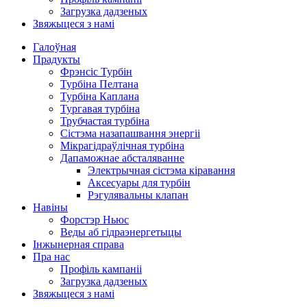
Загрузка дадзеных
Звяжыцеся з намі
Галоўная
Прадукты
Фрэнсіс Турбін
Турбіна Пелтана
Турбіна Каплана
Тургавая турбіна
Трубчастая турбіна
Сістэма назапашвання энергіі
Мікрагідраўлічная турбіна
Дапаможнае абсталяванне
Электрычная сістэма кіравання
Аксесуары для турбін
Рэгулявальны клапан
Навіны
Форстэр Ньюс
Веды аб гідраэнергетыцы
Інжынерная справа
Пра нас
Профіль кампаніі
Загрузка дадзеных
Звяжыцеся з намі