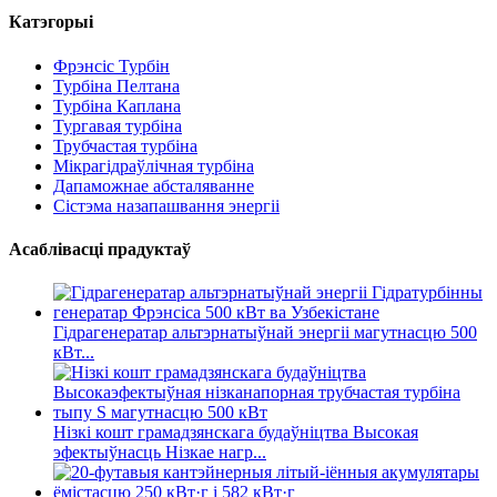
Катэгорыі
Фрэнсіс Турбін
Турбіна Пелтана
Турбіна Каплана
Тургавая турбіна
Трубчастая турбіна
Мікрагідраўлічная турбіна
Дапаможнае абсталяванне
Сістэма назапашвання энергіі
Асаблівасці прадуктаў
Гідрагенератар альтэрнатыўнай энергіі магутнасцю 500
кВт...
Нізкі кошт грамадзянскага будаўніцтва Высокая
эфектыўнасць Нізкае нагр...