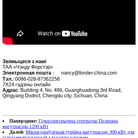
Звяжыцеся з намі
ТАА «Чэнду Форстэр»
Электронная пошта
： nancy@forster-china.com
Тэл.
: 0086-028-87362258
7X24 гадзіны онлайн
Адрас
: Building 4, No. 486, Guanghuadong 3rd Road,
Qingyang District, Chengdu city, Sichuan, China
Папярэдняе:
Гідраэлектрычны генератар Пельтана
магутнасцю 1200 кВт
Далей:
Мікрагідраўлічная турбіна магутнасцю 300 кВт для
гідраэлектрастанцый з высокім напорам