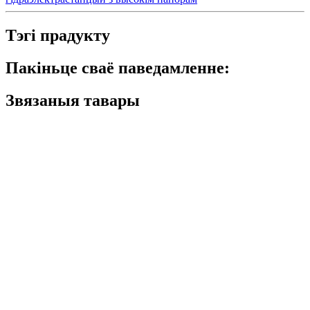
Тэгі прадукту
Пакіньце сваё паведамленне:
Звязаныя тавары