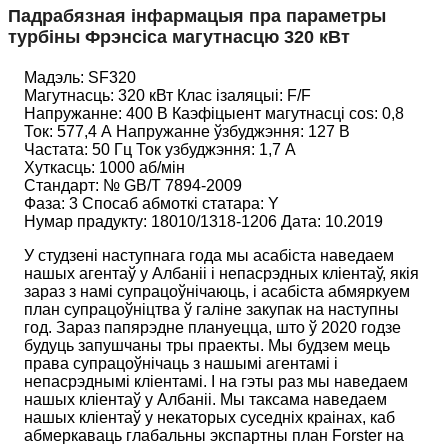
Падрабязная інфармацыя пра параметры
турбіны Фрэнсіса магутнасцю 320 кВт
Мадэль: SF320
Магутнасць: 320 кВт Клас ізаляцыі: F/F
Напружанне: 400 В Каэфіцыент магутнасці cos: 0,8
Ток: 577,4 А Напружанне ўзбуджэння: 127 В
Частата: 50 Гц Ток узбуджэння: 1,7 А
Хуткасць: 1000 аб/мін
Стандарт: № GB/T 7894-2009
Фаза: 3 Спосаб абмоткі статара: Y
Нумар прадукту: 18010/1318-1206 Дата: 10.2019
У студзені наступнага года мы асабіста наведаем
нашых агентаў у Албаніі і непасрэдных кліентаў, якія
зараз з намі супрацоўнічаюць, і асабіста абмяркуем
план супрацоўніцтва ў галіне закупак на наступны
год. Зараз папярэдне плануецца, што ў 2020 годзе
будуць запушчаны тры праекты. Мы будзем мець
права супрацоўнічаць з нашымі агентамі і
непасрэднымі кліентамі. І на гэты раз мы наведаем
нашых кліентаў у Албаніі. Мы таксама наведаем
нашых кліентаў у некаторых суседніх краінах, каб
абмеркаваць глабальны экспартны план Forster на