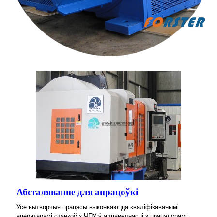
Абсталяванне для апрацоўкі
Усе вытворчыя працэсы выконваюцца кваліфікаванымі
аператарамі станкоў з ЧПУ ў адпаведнасці з працэдурамі