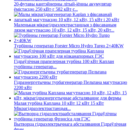
20-футавы кантэйнерны літый-іённы акумулятар
ёмістасцю 250 кВт·г 582 кВт·г...
Маленькая мікрагідраэлектрастанцыя з фіксаваным
лязом магутнасцю 10 кВт, 12 кВт, 15 кВт, 20 кВт...
Турбінны генератар Forster Micro Hydro Turgo 2×40KW
Гідраўлічная прапелерная турбіна 100 кВт Каплан
турбінны генератар...
Гідраэнергетычны турбагенератар Пельтана магутнасцю
2200 кВт
Малая турбіна Каплана 10 кВт 12 кВт 15 кВт
Мікрагідраэлектрастанцыя...
Вытворца гідраэлектрычнага абсталявання Гідраўлічная
фран...