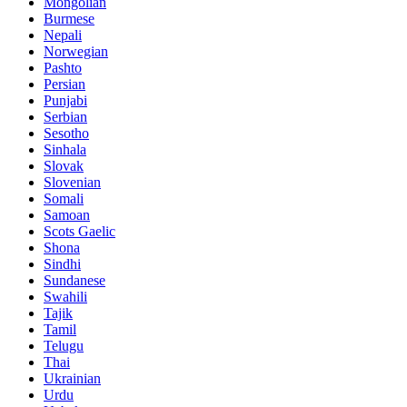
Mongolian
Burmese
Nepali
Norwegian
Pashto
Persian
Punjabi
Serbian
Sesotho
Sinhala
Slovak
Slovenian
Somali
Samoan
Scots Gaelic
Shona
Sindhi
Sundanese
Swahili
Tajik
Tamil
Telugu
Thai
Ukrainian
Urdu