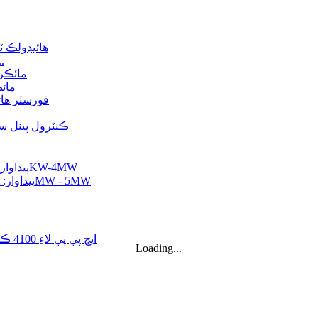
ننڍو 10kW 12kW 15kW 20kW مائڪرو هائيڊرو فڪ
هائيڊولڪ ٽربائن جنريٽر 250 ڪل
مائڪر
20 فوٽ 250 ڪلوواٽ 582 ڪلوواٽ ڪلاڪ ڪنٽينرائزڊ ليٿيم آئن بيٽري...
Loading...
ننڍو 10kW 12kW 15kW 20kW مائڪرو هائيڊرو فڪ