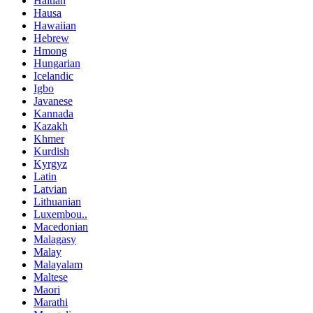
Haitian
Hausa
Hawaiian
Hebrew
Hmong
Hungarian
Icelandic
Igbo
Javanese
Kannada
Kazakh
Khmer
Kurdish
Kyrgyz
Latin
Latvian
Lithuanian
Luxembou..
Macedonian
Malagasy
Malay
Malayalam
Maltese
Maori
Marathi