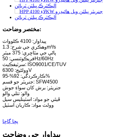
هائيڊولڪ پروپيلر ٽربائن 100 ڪلوواٽ ڪيپلان ٽربائن جنرل...
2200 ڪلوواٽ هائيڊرو پاور پيلٽن واٽر ويل ٽربائن جنريٽر
مختصر وضاحت:
هائيڊرو اليڪٽرڪ سامان ٺاهيندڙ هائيڊروولڪ فرينچ...
پيداوار: 4100 ڪلوواٽ
وهڪري جي شرح: 1.3m³/s
هائيڊرو اليڪٽرڪ پاور سسٽم فرانسس ٽربائن جنريٽر...
پاڻي جي مٿاڇري: 375 ميٽر
فريڪوئنسي: 50Hz/60Hz
سرٽيفڪيٽ: ISO9001/CE/TUV
وواٽ هائيڊرو اليڪٽرڪ فرينڪ...
وولٹیج: 6300V
ڪارڪردگي: 92%-95%
و ٽرگو ٽربائن ميني هائيڊرو پاور حل 20 ڪلوواٽ-50 ڪلوواٽ
جنريٽر جو قسم: SFW4500
جنريٽر: برش کان سواءِ جوش
فورسٽر هائيڊرو اليڪٽرڪ ڪيپلان ٽربائن جنريٽر جي قيمت...
والو: تتلي والو
ڦيٿي جو مواد: اسٽينلیس سيل
320 ڪلوواٽ هائيڊروولڪ فرانسس واٽر ٽربائن جنريٽر سان...
وولٽ مواد: ڪاربان اسٽيل
1200 ڪلوواٽ هائيڊرو اليڪٽرڪ پيلٽن ٽربائن جنريٽر
پڇا ڳاڇا
متبادل توانائي هائيڊرو اليڪٽرڪ جنريٽر 500 ڪلوواٽ فري...
پيداوار جي وضاحت