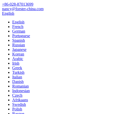
+86-028-87013699
nancy@forster-china.com
English
English
French
German
Portuguese
Spanish
Russian
Japanese
Korean
Arabic
Irish
Greek
Turkish
Italian
Danish
Romanian
Indonesian
Czech
Afrikaans
Swedish
Polish
Basque