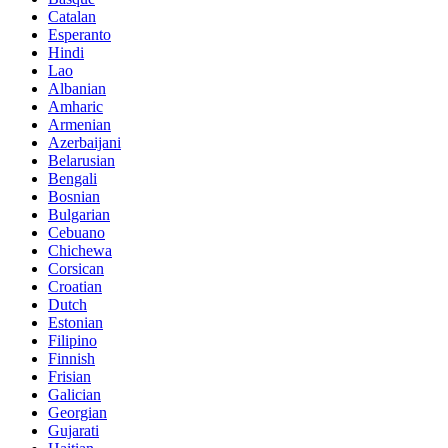
Catalan
Esperanto
Hindi
Lao
Albanian
Amharic
Armenian
Azerbaijani
Belarusian
Bengali
Bosnian
Bulgarian
Cebuano
Chichewa
Corsican
Croatian
Dutch
Estonian
Filipino
Finnish
Frisian
Galician
Georgian
Gujarati