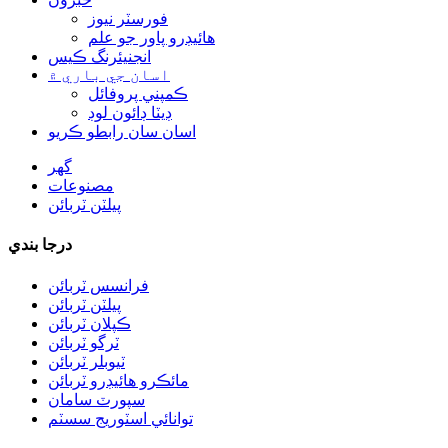
فورسٽر نيوز
هائيڊرو پاور جو علم
انجنيئرنگ ڪيس
اسان جي باري ۾
ڪمپني پروفائل
ڊيٽا ڊائون لوڊ
اسان سان رابطو ڪريو
گھر
مصنوعات
پيلٽن ٽربائن
درجا بندي
فرانسس ٽربائن
پيلٽن ٽربائن
ڪپلان ٽربائن
ٽرگو ٽربائن
متبادل توانائي هائيڊرو اليڪٽرڪ جنريٽر 500 ڪلوواٽ فري...
ٽيوبلر ٽربائن
مائڪرو هائيڊرو ٽربائن
گھٽ سول تعميراتي لاڳت اعلي ڪارڪردگي گھٽ گرمي...
سپورٽ سامان
توانائي اسٽوريج سسٽم