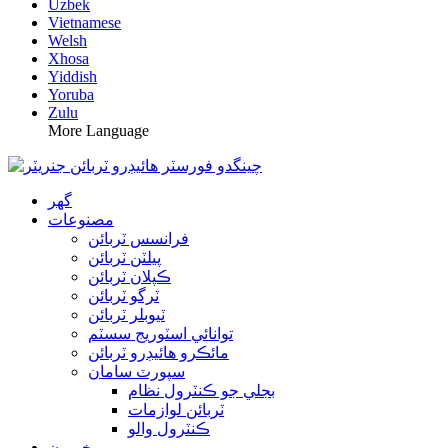
Uzbek
Vietnamese
Welsh
Xhosa
Yiddish
Yoruba
Zulu
More Language
گھر
مصنوعات
فرانسس ٽربائن
پيلٽن ٽربائن
ڪپلان ٽربائن
ٽرگو ٽربائن
ٽيوبلر ٽربائن
توانائي اسٽوريج سسٽم
مائڪرو هائيڊرو ٽربائن
سپورٽ سامان
بجلي جو ڪنٽرول نظام
ٽربائن لوازمات
ڪنٽرول والو
خبرون