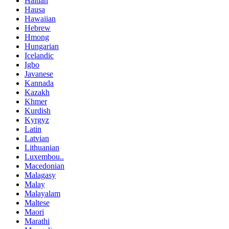
Haitian
Hausa
Hawaiian
Hebrew
Hmong
Hungarian
Icelandic
Igbo
Javanese
Kannada
Kazakh
Khmer
Kurdish
Kyrgyz
Latin
Latvian
Lithuanian
Luxembou..
Macedonian
Malagasy
Malay
Malayalam
Maltese
Maori
Marathi