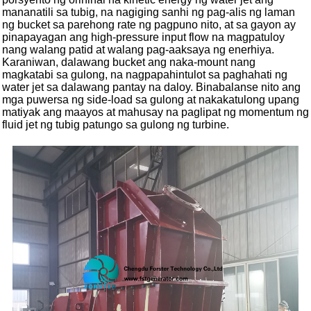
mananatili sa tubig, na nagiging sanhi ng pag-alis ng laman
ng bucket sa parehong rate ng pagpuno nito, at sa gayon ay
pinapayagan ang high-pressure input flow na magpatuloy
nang walang patid at walang pag-aaksaya ng enerhiya.
Karaniwan, dalawang bucket ang naka-mount nang
magkatabi sa gulong, na nagpapahintulot sa paghahati ng
water jet sa dalawang pantay na daloy. Binabalanse nito ang
mga puwersa ng side-load sa gulong at nakakatulong upang
matiyak ang maayos at mahusay na paglipat ng momentum ng
fluid jet ng tubig patungo sa gulong ng turbine.