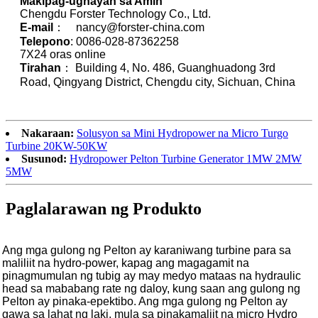
Makipag-ugnayan sa Amin
Chengdu Forster Technology Co., Ltd.
E-mail
： nancy@forster-china.com
Telepono
: 0086-028-87362258
7X24 oras online
Tirahan
： Building 4, No. 486, Guanghuadong 3rd
Road, Qingyang District, Chengdu city, Sichuan, China
Nakaraan:
Solusyon sa Mini Hydropower na Micro Turgo
Turbine 20KW-50KW
Susunod:
Hydropower Pelton Turbine Generator 1MW 2MW
5MW
Paglalarawan ng Produkto
Ang mga gulong ng Pelton ay karaniwang turbine para sa
maliliit na hydro-power, kapag ang magagamit na
pinagmumulan ng tubig ay may medyo mataas na hydraulic
head sa mababang rate ng daloy, kung saan ang gulong ng
Pelton ay pinaka-epektibo. Ang mga gulong ng Pelton ay
gawa sa lahat ng laki, mula sa pinakamaliit na micro Hydro