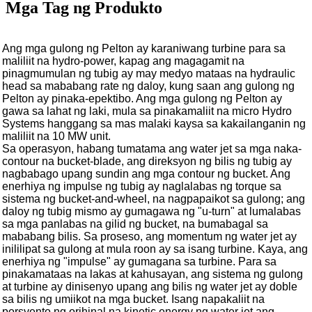
Mga Tag ng Produkto
Ang mga gulong ng Pelton ay karaniwang turbine para sa
maliliit na hydro-power, kapag ang magagamit na
pinagmumulan ng tubig ay may medyo mataas na hydraulic
head sa mababang rate ng daloy, kung saan ang gulong ng
Pelton ay pinaka-epektibo. Ang mga gulong ng Pelton ay
gawa sa lahat ng laki, mula sa pinakamaliit na micro Hydro
Systems hanggang sa mas malaki kaysa sa kakailanganin ng
maliliit na 10 MW unit.
Sa operasyon, habang tumatama ang water jet sa mga naka-
contour na bucket-blade, ang direksyon ng bilis ng tubig ay
nagbabago upang sundin ang mga contour ng bucket. Ang
enerhiya ng impulse ng tubig ay naglalabas ng torque sa
sistema ng bucket-and-wheel, na nagpapaikot sa gulong; ang
daloy ng tubig mismo ay gumagawa ng "u-turn" at lumalabas
sa mga panlabas na gilid ng bucket, na bumabagal sa
mababang bilis. Sa proseso, ang momentum ng water jet ay
inililipat sa gulong at mula roon ay sa isang turbine. Kaya, ang
enerhiya ng "impulse" ay gumagana sa turbine. Para sa
pinakamataas na lakas at kahusayan, ang sistema ng gulong
at turbine ay dinisenyo upang ang bilis ng water jet ay doble
sa bilis ng umiikot na mga bucket. Isang napakaliit na
porsyento ng orihinal na kinetic energy ng water jet ang