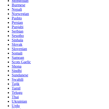
Mongolian
Burmese
Nepali
Norwegian
Pashto
Persian
Punjabi
Serbian
Sesotho
Sinhala
Slovak
Slovenian
Somali
Samoan
Scots Gaelic
Shona
Sindhi
Sundanese
Swahili
Tajik
Tamil
Telugu
Thai
Ukrainian
Urdu