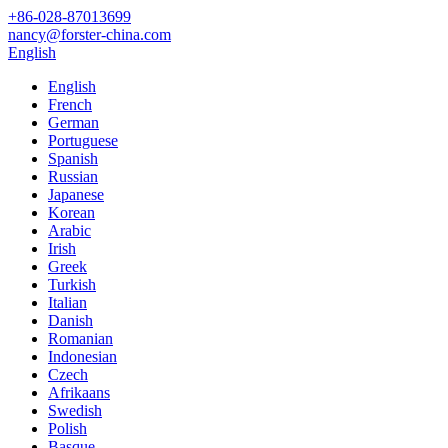
+86-028-87013699
nancy@forster-china.com
English
English
French
German
Portuguese
Spanish
Russian
Japanese
Korean
Arabic
Irish
Greek
Turkish
Italian
Danish
Romanian
Indonesian
Czech
Afrikaans
Swedish
Polish
Basque