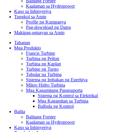
Balitang Forster
Kaalaman sa Hydropower
Kaso sa Inhinyeriya
Tungkol sa Amin
Profile ng Kumpanya
Pag-download ng Datos
Makipag-ugnayan sa Amin
Tahanan
Mga Produkto
Francis Turbine
Turbina ng Pelton
Turbina ng Kaplan
Turbine ng Turgo
Tubular na Turbina
Sistema ng Imbakan ng Enerhiya
Mikro Hidro Turbina
Mga Kagamitang Pangsuporta
Sistema ng Kontrol sa Elektrikal
Mga Kagamitan sa Turbina
Balbula ng Kontrol
Balita
Balitang Forster
Kaalaman sa Hydropower
Kaso sa Inhinyeriya