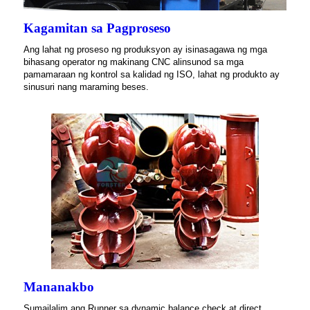
Kagamitan sa Pagproseso
Ang lahat ng proseso ng produksyon ay isinasagawa ng mga
bihasang operator ng makinang CNC alinsunod sa mga
pamamaraan ng kontrol sa kalidad ng ISO, lahat ng produkto ay
sinusuri nang maraming beses.
Mananakbo
Sumailalim ang Runner sa dynamic balance check at direct