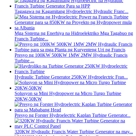
Tagagawa ng Kagamitang Hydroelectric Hydraulic Franc...
Mga Sistema ng Enerhiya na Hidroelektriko Mga Tagabuo ng
Francis Turbine...
Presyo ng 100KW 500KW 1MW 2MW Hydraulic Francis
Turbine ...
Hydraulic Turbine Generator 250KW Hydroelectric Fran...
Solusyon sa Mini Hydropower na Micro Turgo Turbine
20KW-50KW
Presyo ng Forster Hydroelectric Kaplan Turbine Generator...
320KW Hydraulic Francis Water Turbine Generator na may...