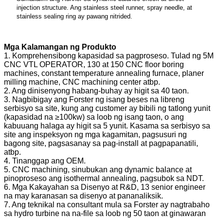
injection structure. Ang stainless steel runner, spray needle, at
stainless sealing ring ay pawang nitrided.
Mga Kalamangan ng Produkto
1. Komprehensibong kapasidad sa pagproseso. Tulad ng 5M
CNC VTL OPERATOR, 130 at 150 CNC floor boring
machines, constant temperature annealing furnace, planer
milling machine, CNC machining center atbp.
2. Ang dinisenyong habang-buhay ay higit sa 40 taon.
3. Nagbibigay ang Forster ng isang beses na libreng
serbisyo sa site, kung ang customer ay bibili ng tatlong yunit
(kapasidad na ≥100kw) sa loob ng isang taon, o ang
kabuuang halaga ay higit sa 5 yunit. Kasama sa serbisyo sa
site ang inspeksyon ng mga kagamitan, pagsusuri ng
bagong site, pagsasanay sa pag-install at pagpapanatili,
atbp.
4. Tinanggap ang OEM.
5. CNC machining, sinubukan ang dynamic balance at
pinoproseso ang isothermal annealing, pagsubok sa NDT.
6. Mga Kakayahan sa Disenyo at R&D, 13 senior engineer
na may karanasan sa disenyo at pananaliksik.
7. Ang teknikal na consultant mula sa Forster ay nagtrabaho
sa hydro turbine na na-file sa loob ng 50 taon at ginawaran