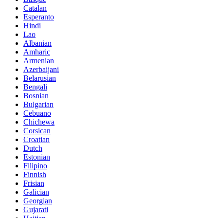
Catalan
Esperanto
Hindi
Lao
Albanian
Amharic
Armenian
Azerbaijani
Belarusian
Bengali
Bosnian
Bulgarian
Cebuano
Chichewa
Corsican
Croatian
Dutch
Estonian
Filipino
Finnish
Frisian
Galician
Georgian
Gujarati