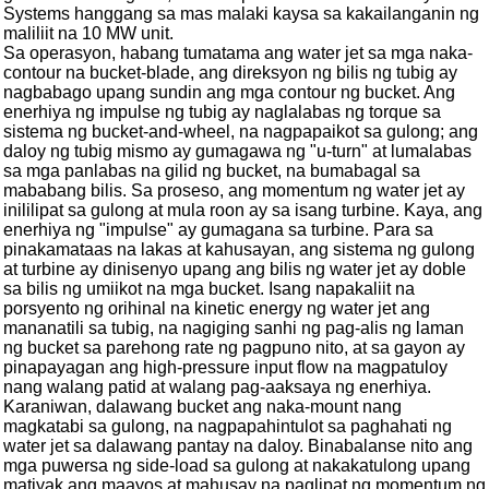
Systems hanggang sa mas malaki kaysa sa kakailanganin ng
maliliit na 10 MW unit.
Sa operasyon, habang tumatama ang water jet sa mga naka-
contour na bucket-blade, ang direksyon ng bilis ng tubig ay
nagbabago upang sundin ang mga contour ng bucket. Ang
enerhiya ng impulse ng tubig ay naglalabas ng torque sa
sistema ng bucket-and-wheel, na nagpapaikot sa gulong; ang
daloy ng tubig mismo ay gumagawa ng "u-turn" at lumalabas
sa mga panlabas na gilid ng bucket, na bumabagal sa
mababang bilis. Sa proseso, ang momentum ng water jet ay
inililipat sa gulong at mula roon ay sa isang turbine. Kaya, ang
enerhiya ng "impulse" ay gumagana sa turbine. Para sa
pinakamataas na lakas at kahusayan, ang sistema ng gulong
at turbine ay dinisenyo upang ang bilis ng water jet ay doble
sa bilis ng umiikot na mga bucket. Isang napakaliit na
porsyento ng orihinal na kinetic energy ng water jet ang
mananatili sa tubig, na nagiging sanhi ng pag-alis ng laman
ng bucket sa parehong rate ng pagpuno nito, at sa gayon ay
pinapayagan ang high-pressure input flow na magpatuloy
nang walang patid at walang pag-aaksaya ng enerhiya.
Karaniwan, dalawang bucket ang naka-mount nang
magkatabi sa gulong, na nagpapahintulot sa paghahati ng
water jet sa dalawang pantay na daloy. Binabalanse nito ang
mga puwersa ng side-load sa gulong at nakakatulong upang
matiyak ang maayos at mahusay na paglipat ng momentum ng