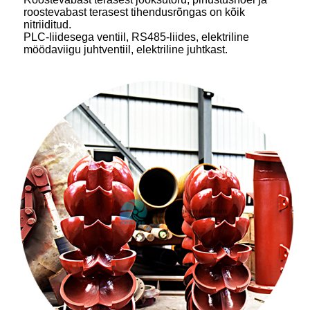
roostevabast terasest tihendusrõngas on kõik
nitriiditud.
PLC-liidesega ventiil, RS485-liides, elektriline
möödaviigu juhtventiil, elektriline juhtkast.