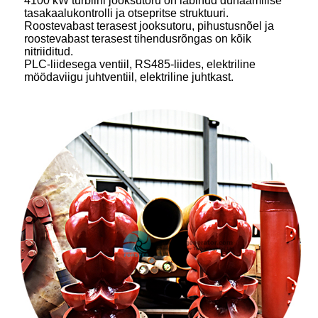
4100 kW turbiini jooksutoru on läbinud dünaamilise
tasakaalukontrolli ja otsepritse struktuuri.
Roostevabast terasest jooksutoru, pihustusnõel ja
roostevabast terasest tihendusrõngas on kõik
nitriiditud.
PLC-liidesega ventiil, RS485-liides, elektriline
möödaviigu juhtventiil, elektriline juhtkast.