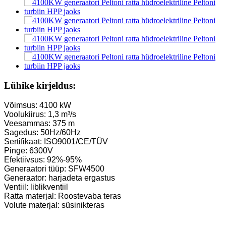
Lühike kirjeldus:
Võimsus: 4100 kW
Voolukiirus: 1,3 m³/s
Veesammas: 375 m
Sagedus: 50Hz/60Hz
Sertifikaat: ISO9001/CE/TÜV
Pinge: 6300V
Efektiivsus: 92%-95%
Generaatori tüüp: SFW4500
Generaator: harjadeta ergastus
Ventiil: liblikventiil
Ratta materjal: Roostevaba teras
Volute materjal: süsinikteras