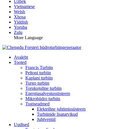
Uzbek
Vietnamese
Welsh
Xhosa
Yiddish
Yoruba
Zulu
More Language
Avaleht
Tooted
Francis Turbiin
Peltoni turbiin
Kaplani turbiin
Turgo turbiin
Torukujuline turbiin
Energiasalvestussüsteem
Mikrohüdro turbiin
Tugiseadmed
Elektriline juhtimissüsteem
Turbiinide lisatarvikud
Juhtventiil
Uudised