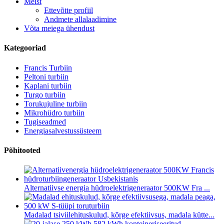
Meist
Ettevõtte profiil
Andmete allalaadimine
Võta meiega ühendust
Kategooriad
Francis Turbiin
Peltoni turbiin
Kaplani turbiin
Turgo turbiin
Torukujuline turbiin
Mikrohüdro turbiin
Tugiseadmed
Energiasalvestussüsteem
Põhitooted
Alternatiivse energia hüdroelektrigeneraator 500KW Fra ...
Madalad tsiviilehituskulud, kõrge efektiivsus, madala kütte...