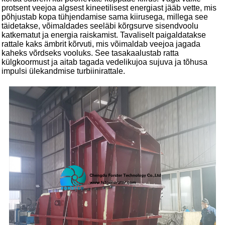
protsent veejoa algsest kineetilisest energiast jääb vette, mis
põhjustab kopa tühjendamise sama kiirusega, millega see
täidetakse, võimaldades seeläbi kõrgsurve sisendvoolu
katkematut ja energia raiskamist. Tavaliselt paigaldatakse
rattale kaks ämbrit kõrvuti, mis võimaldab veejoa jagada
kaheks võrdseks vooluks. See tasakaalustab ratta
külgkoormust ja aitab tagada vedelikujoa sujuva ja tõhusa
impulsi ülekandmise turbiinirattale.