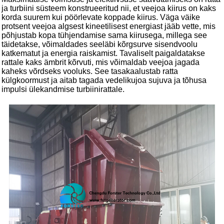
ja turbiini süsteem konstrueeritud nii, et veejoa kiirus on kaks
korda suurem kui pöörlevate koppade kiirus. Väga väike
protsent veejoa algsest kineetilisest energiast jääb vette, mis
põhjustab kopa tühjendamise sama kiirusega, millega see
täidetakse, võimaldades seeläbi kõrgsurve sisendvoolu
katkematut ja energia raiskamist. Tavaliselt paigaldatakse
rattale kaks ämbrit kõrvuti, mis võimaldab veejoa jagada
kaheks võrdseks vooluks. See tasakaalustab ratta
külgkoormust ja aitab tagada vedelikujoa sujuva ja tõhusa
impulsi ülekandmise turbiinirattale.