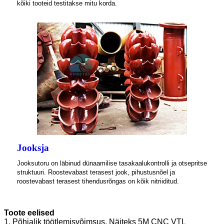
kõiki tooteid testitakse mitu korda.
Jooksja
Jooksutoru on läbinud dünaamilise tasakaalukontrolli ja otsepritse
struktuuri. Roostevabast terasest jook, pihustusnõel ja
roostevabast terasest tihendusrõngas on kõik nitriiditud.
Toote eelised
1. Põhjalik töötlemisvõimsus. Näiteks 5M CNC VTL