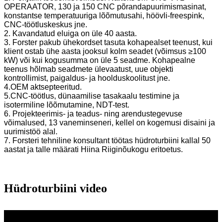
OPERAATOR, 130 ja 150 CNC põrandapuurimismasinat,
konstantse temperatuuriga lõõmutusahi, höövli-freespink,
CNC-töötluskeskus jne.
2. Kavandatud eluiga on üle 40 aasta.
3. Forster pakub ühekordset tasuta kohapealset teenust, kui
klient ostab ühe aasta jooksul kolm seadet (võimsus ≥100
kW) või kui kogusumma on üle 5 seadme. Kohapealne
teenus hõlmab seadmete ülevaatust, uue objekti
kontrollimist, paigaldus- ja hoolduskoolitust jne.
4.OEM aktsepteeritud.
5.CNC-töötlus, dünaamilise tasakaalu testimine ja
isotermiline lõõmutamine, NDT-test.
6. Projekteerimis- ja teadus- ning arendustegevuse
võimalused, 13 vaneminseneri, kellel on kogemusi disaini ja
uurimistöö alal.
7. Forsteri tehniline konsultant töötas hüdroturbiini kallal 50
aastat ja talle määrati Hiina Riiginõukogu eritoetus.
Hüdroturbiini video