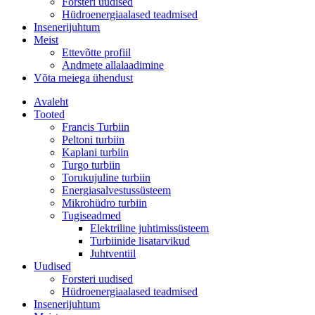
Forsteri uudised
Hüdroenergiaalased teadmised
Insenerijuhtum
Meist
Ettevõtte profiil
Andmete allalaadimine
Võta meiega ühendust
Avaleht
Tooted
Francis Turbiin
Peltoni turbiin
Kaplani turbiin
Turgo turbiin
Torukujuline turbiin
Energiasalvestussüsteem
Mikrohüdro turbiin
Tugiseadmed
Elektriline juhtimissüsteem
Turbiinide lisatarvikud
Juhtventiil
Uudised
Forsteri uudised
Hüdroenergiaalased teadmised
Insenerijuhtum