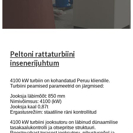
Peltoni rattaturbiini
insenerijuhtum
4100 kW turbiin on kohandatud Peruu kliendile.
Turbiini peamised parameetrid on järgmised:
Jooksja läbimõõt: 850 mm
Nimivõimsus: 4100 (kW)
Jooksja kaal 0,87t
Ergastusrežiim: staatiline räni kontrollitud
4100 kW turbiini jooksutoru on läbinud dünaamilise
tasakaalukontrolli ja otsepritse struktuuri.
Roostevabast terasest jooksutoru, pihustusnõel ja