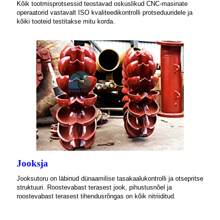
Kõik tootmisprotsessid teostavad oskuslikud CNC-masinate
operaatorid vastavalt ISO kvaliteedikontrolli protseduuridele ja
kõiki tooteid testitakse mitu korda.
Jooksja
Jooksutoru on läbinud dünaamilise tasakaalukontrolli ja otsepritse
struktuuri. Roostevabast terasest jook, pihustusnõel ja
roostevabast terasest tihendusrõngas on kõik nitriiditud.