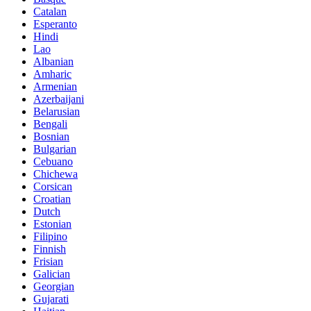
Catalan
Esperanto
Hindi
Lao
Albanian
Amharic
Armenian
Azerbaijani
Belarusian
Bengali
Bosnian
Bulgarian
Cebuano
Chichewa
Corsican
Croatian
Dutch
Estonian
Filipino
Finnish
Frisian
Galician
Georgian
Gujarati