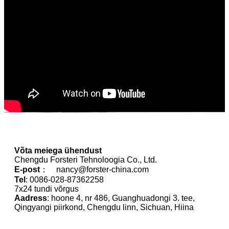
Võta meiega ühendust
Chengdu Forsteri Tehnoloogia Co., Ltd.
E-post
： nancy@forster-china.com
Tel
: 0086-028-87362258
7x24 tundi võrgus
Aadress
: hoone 4, nr 486, Guanghuadongi 3. tee,
Qingyangi piirkond, Chengdu linn, Sichuan, Hiina