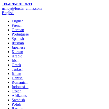
+86-028-87013699
nancy@forster-china.com
English
English
French
German
Portuguese
Spanish
Russian
Japanese
Korean
Arabic
Irish
Greek
Turkish
Italian
Danish
Romanian
Indonesian
Czech
Afrikaans
Swedish
Polish
Basque