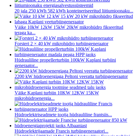
20 jala 250 kWh 582 kWh konteineriseeritud liitiumioonaku...
Väike 10kW 12kW 15kW 20kW mikrohüdro fikseeritud
teraga ka...
Forsteri 2 × 40 kW mikrohüdro turbiingeneraator
Hüdrauliline propellerturbiin 100kW Kaplani turbiini
generaator...
2200 kW hüdroenergiaga Peltoni veeratta turbiingeneraator
Väike Kaplani turbiin 10KW 12KW 15KW
mikrohüdroenergia...
Hüdroelektriseadmete tootja hüdrauliline frantsiis...
Hüdroelektrijaamade Francis turbiingeneraatori...