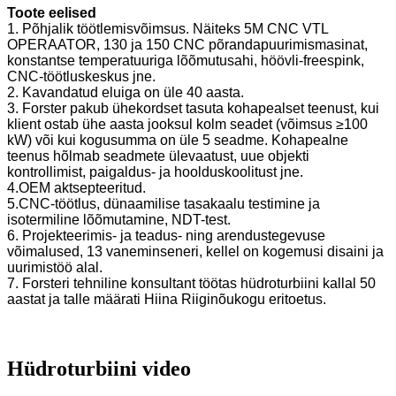
Toote eelised
1. Põhjalik töötlemisvõimsus. Näiteks 5M CNC VTL
OPERAATOR, 130 ja 150 CNC põrandapuurimismasinat,
konstantse temperatuuriga lõõmutusahi, höövli-freespink,
CNC-töötluskeskus jne.
2. Kavandatud eluiga on üle 40 aasta.
3. Forster pakub ühekordset tasuta kohapealset teenust, kui
klient ostab ühe aasta jooksul kolm seadet (võimsus ≥100
kW) või kui kogusumma on üle 5 seadme. Kohapealne
teenus hõlmab seadmete ülevaatust, uue objekti
kontrollimist, paigaldus- ja hoolduskoolitust jne.
4.OEM aktsepteeritud.
5.CNC-töötlus, dünaamilise tasakaalu testimine ja
isotermiline lõõmutamine, NDT-test.
6. Projekteerimis- ja teadus- ning arendustegevuse
võimalused, 13 vaneminseneri, kellel on kogemusi disaini ja
uurimistöö alal.
7. Forsteri tehniline konsultant töötas hüdroturbiini kallal 50
aastat ja talle määrati Hiina Riiginõukogu eritoetus.
Hüdroturbiini video