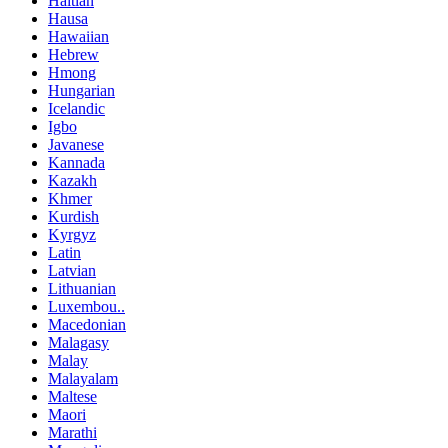
Haitian
Hausa
Hawaiian
Hebrew
Hmong
Hungarian
Icelandic
Igbo
Javanese
Kannada
Kazakh
Khmer
Kurdish
Kyrgyz
Latin
Latvian
Lithuanian
Luxembou..
Macedonian
Malagasy
Malay
Malayalam
Maltese
Maori
Marathi