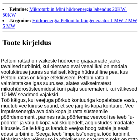
Eelmine:
Mikroturbiin Mini hüdroenergia lahendus 20KW-
50KW
Järgmine:
Hüdroenergia Peltoni turbiingeneraator 1 MW 2 MW
5 MW
Toote kirjeldus
Peltoni rattad on väikeste hüdroenergiajaamade jaoks
tavalised turbiinid, kui olemasoleval veeallikal on madala
voolukiiruse juures suhteliselt kõrge hüdrauliline pea, kus
Peltoni ratas on kõige efektiivsem. Peltoni rattaid
valmistatakse igas suuruses, alates väikseimatest
mikrohüdrosüsteemidest kuni palju suuremateni, kui väikesed
10 MW seadmed vajaksid.
Töö käigus, kui veejuga põrkub kontuuriga kopalabade vastu,
muutub vee kiiruse suund, et see järgiks kopa kontuure. Vee
impulssenergia avaldab kopa ja ratta süsteemile
pöördemomenti, pannes ratta pöörlema; veevool ise teeb "u-
pöörde" ja väljub kopa väliskülgedelt, aeglustudes madalale
kiirusele. Selle käigus kandub veejoa hoog rattale ja sealt
edasi turbiinile. Seega teeb "impulss"energia tööd turbiinil.
Maksimaalse võimsuse ja efektiivsuse saavutamiseks on ratta