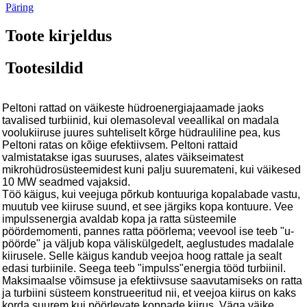
Päring
Toote kirjeldus
Tootesildid
Peltoni rattad on väikeste hüdroenergiajaamade jaoks
tavalised turbiinid, kui olemasoleval veeallikal on madala
voolukiiruse juures suhteliselt kõrge hüdrauliline pea, kus
Peltoni ratas on kõige efektiivsem. Peltoni rattaid
valmistatakse igas suuruses, alates väikseimatest
mikrohüdrosüsteemidest kuni palju suuremateni, kui väikesed
10 MW seadmed vajaksid.
Töö käigus, kui veejuga põrkub kontuuriga kopalabade vastu,
muutub vee kiiruse suund, et see järgiks kopa kontuure. Vee
impulssenergia avaldab kopa ja ratta süsteemile
pöördemomenti, pannes ratta pöörlema; veevool ise teeb "u-
pöörde" ja väljub kopa väliskülgedelt, aeglustudes madalale
kiirusele. Selle käigus kandub veejoa hoog rattale ja sealt
edasi turbiinile. Seega teeb "impulss"energia tööd turbiinil.
Maksimaalse võimsuse ja efektiivsuse saavutamiseks on ratta
ja turbiini süsteem konstrueeritud nii, et veejoa kiirus on kaks
korda suurem kui pöörlevate koppade kiirus. Väga väike