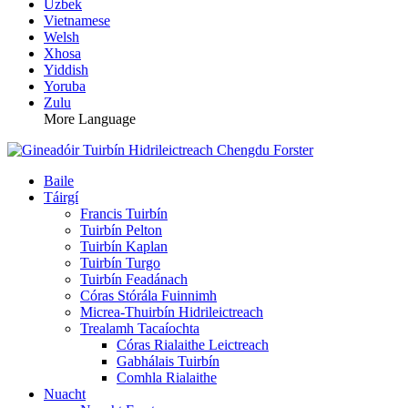
Uzbek
Vietnamese
Welsh
Xhosa
Yiddish
Yoruba
Zulu
More Language
Baile
Táirgí
Francis Tuirbín
Tuirbín Pelton
Tuirbín Kaplan
Tuirbín Turgo
Tuirbín Feadánach
Córas Stórála Fuinnimh
Micrea-Thuirbín Hidrileictreach
Trealamh Tacaíochta
Córas Rialaithe Leictreach
Gabhálais Tuirbín
Comhla Rialaithe
Nuacht