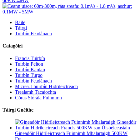
Baile
Táirgí
Tuirbín Feadánach
Catagóirí
Francis Tuirbín
Tuirbín Pelton
Tuirbín Kaplan
Tuirbín Turgo
Tuirbín Feadánach
Micrea-Thuirbín Hidrileictreach
Trealamh Tacaíochta
Córas Stórála Fuinnimh
Táirgí Gnéithe
Gineadóir Hidrileictreach Fuinnimh Mhalartaigh 500KW
Fra...