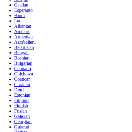
Catalan
Esperanto
Hindi
Lao
Albanian
Amharic
Armenian
Azerbaijani
Belarusian
Bengali
Bosnian
Bulgarian
Cebuano
Chichewa
Corsican
Croatian
Dutch
Estonian
Filipino
Finnish
Frisian
Galician
Georgian
Gujarati