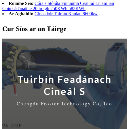
Roimhe Seo:
Córais Stórála Fuinnimh Ceallraí Litiam-ian
Coimeádánaithe 20 troigh 250KWh 582KWh
Ar Aghaidh:
Gineadóir Tuirbín Kaplan 8600kw
Cur Síos ar an Táirge
Tuirbín Feadánach
Cineál S
Chengdu Froster Technology Co, Teo