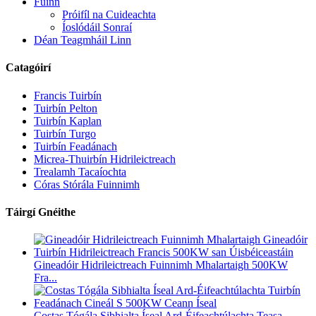
Fúinn
Próifíl na Cuideachta
Íoslódáil Sonraí
Déan Teagmháil Linn
Catagóirí
Francis Tuirbín
Tuirbín Pelton
Tuirbín Kaplan
Tuirbín Turgo
Tuirbín Feadánach
Micrea-Thuirbín Hidrileictreach
Trealamh Tacaíochta
Córas Stórála Fuinnimh
Táirgí Gnéithe
Gineadóir Hidrileictreach Fuinnimh Mhalartaigh 500KW
Fra...
Costas Tógála Sibhialta Íseal Ard-Éifeachtúlachta Teasa