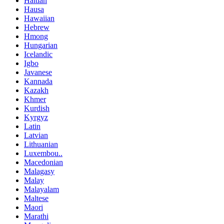
Haitian
Hausa
Hawaiian
Hebrew
Hmong
Hungarian
Icelandic
Igbo
Javanese
Kannada
Kazakh
Khmer
Kurdish
Kyrgyz
Latin
Latvian
Lithuanian
Luxembou..
Macedonian
Malagasy
Malay
Malayalam
Maltese
Maori
Marathi