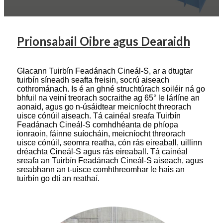
Prionsabail Oibre agus Dearaidh
Glacann Tuirbín Feadánach Cineál-S, ar a dtugtar
tuirbín síneadh seafta freisin, socrú aiseach
cothrománach. Is é an ghné struchtúrach soiléir ná go
bhfuil na veiní treorach socraithe ag 65° le lárlíne an
aonaid, agus go n-úsáidtear meicníocht threorach
uisce cónúil aiseach. Tá cainéal sreafa Tuirbín
Feadánach Cineál-S comhdhéanta de phíopa
ionraoin, fáinne suíocháin, meicníocht threorach
uisce cónúil, seomra reatha, cón rás eireaball, uillinn
dréachta Cineál-S agus rás eireaball. Tá cainéal
sreafa an Tuirbín Feadánach Cineál-S aiseach, agus
sreabhann an t-uisce comhthreomhar le hais an
tuirbín go dtí an reathaí.