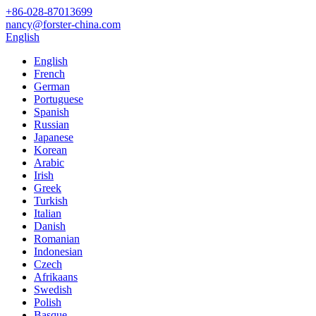
+86-028-87013699
nancy@forster-china.com
English
English
French
German
Portuguese
Spanish
Russian
Japanese
Korean
Arabic
Irish
Greek
Turkish
Italian
Danish
Romanian
Indonesian
Czech
Afrikaans
Swedish
Polish
Basque