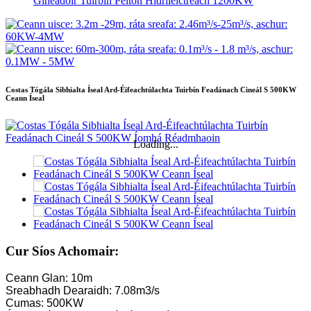
Gineadóir Tuirbín Pelton Hidrileictreach 1200KW
Costas Tógála Sibhialta Íseal Ard-Éifeachtúlachta Tuirbín Feadánach Cineál S 500KW
Ceann Íseal
Loading...
Cur Síos Achomair:
Ceann Glan: 10m
Sreabhadh Dearaidh: 7.08m3/s
Cumas: 500KW