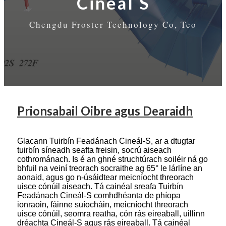
Cineál S
Chengdu Froster Technology Co, Teo
Prionsabail Oibre agus Dearaidh
Glacann Tuirbín Feadánach Cineál-S, ar a dtugtar
tuirbín síneadh seafta freisin, socrú aiseach
cothrománach. Is é an ghné struchtúrach soiléir ná go
bhfuil na veiní treorach socraithe ag 65° le lárlíne an
aonaid, agus go n-úsáidtear meicníocht threorach
uisce cónúil aiseach. Tá cainéal sreafa Tuirbín
Feadánach Cineál-S comhdhéanta de phíopa
ionraoin, fáinne suíocháin, meicníocht threorach
uisce cónúil, seomra reatha, cón rás eireaball, uillinn
dréachta Cineál-S agus rás eireaball. Tá cainéal