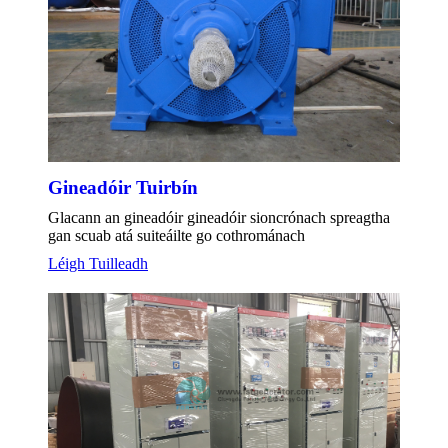
Gineadóir Tuirbín
Glacann an gineadóir gineadóir sioncrónach spreagtha
gan scuab atá suiteáilte go cothrománach
Léigh Tuilleadh