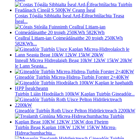
Costas Tógála Sibhialta Íseal Ard-Éifeachtúlachta Teasa
Íseal...
Ceallraí Litiam-ian Coimeádánaithe 20 troigh 250KWh
582KWh...
Inneall Micrea Hidrealaigh Beag 10kW 12kW 15kW 20kW
le Lann Seasta...
Gineadóir Tuirbín Micrea-Hidrea-Turbín Forster 2×40KW
Tuirbín Liáin Hiodrálach 100kW Kaplan Tuirbín Gineadóir...
Gineadóir Tuirbín Roth Uisce Pelton Hidrileictreach 2200kW
Tuirbín Beag Kaplan 10KW 12KW 15KW Micrea-
Hidreachumhachta...