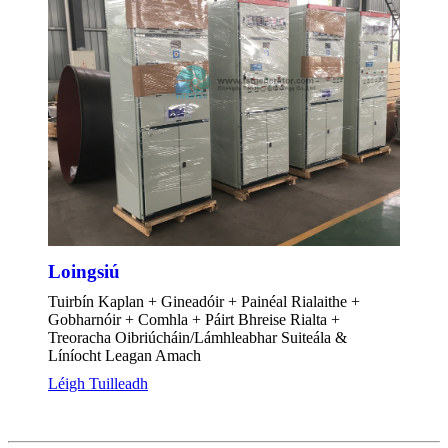
Loingsiú
Tuirbín Kaplan + Gineadóir + Painéal Rialaithe +
Gobharnóir + Comhla + Páirt Bhreise Rialta +
Treoracha Oibriúcháin/Lámhleabhar Suiteála &
Líníocht Leagan Amach
Léigh Tuilleadh