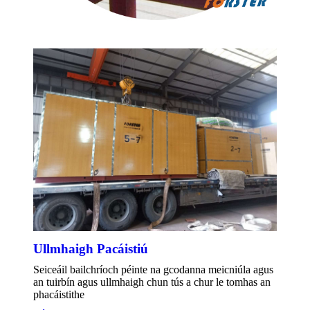
Ullmhaigh Pacáistiú
Seiceáil bailchríoch péinte na gcodanna meicniúla agus
an tuirbín agus ullmhaigh chun tús a chur le tomhas an
phacáistithe