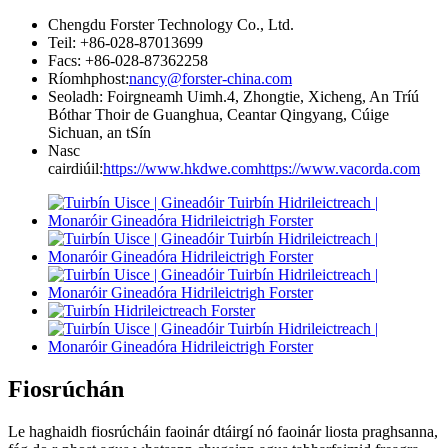
Chengdu Forster Technology Co., Ltd.
Teil: +86-028-87013699
Facs: +86-028-87362258
Ríomhphost:
nancy@forster-china.com
Seoladh: Foirgneamh Uimh.4, Zhongtie, Xicheng, An Tríú
Bóthar Thoir de Guanghua, Ceantar Qingyang, Cúige
Sichuan, an tSín
Nasc
cairdiúil:
https://www.hkdwe.com
https://www.vacorda.com
Fiosrúchán
Le haghaidh fiosrúcháin faoinár dtáirgí nó faoinár liosta praghsanna,