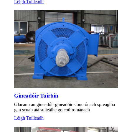
Léigh Tuilleadh
Gineadóir Tuirbín
Glacann an gineadóir gineadóir sioncrónach spreagtha
gan scuab atá suiteáilte go cothrománach
Léigh Tuilleadh