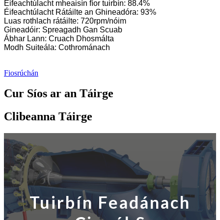
Éifeachtúlacht mheaisín fíor tuirbín: 88.4%
Éifeachtúlacht Rátáilte an Ghineadóra: 93%
Luas rothlach rátáilte: 720rpm/nóim
Gineadóir: Spreagadh Gan Scuab
Ábhar Lann: Cruach Dhosmálta
Modh Suiteála: Cothrománach
Fiosrúchán
Cur Síos ar an Táirge
Clibeanna Táirge
Tuirbín Feadánach