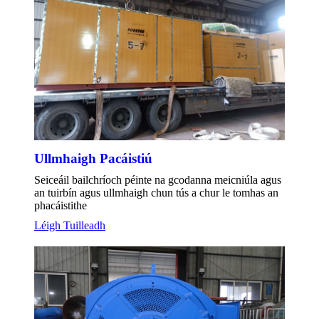
Ullmhaigh Pacáistiú
Seiceáil bailchríoch péinte na gcodanna meicniúla agus
an tuirbín agus ullmhaigh chun tús a chur le tomhas an
phacáistithe
Léigh Tuilleadh