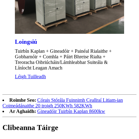
Loingsiú
Tuirbín Kaplan + Gineadóir + Painéal Rialaithe +
Gobharnóir + Comhla + Páirt Bhreise Rialta +
Treoracha Oibriúcháin/Lámhleabhar Suiteála &
Líníocht Leagan Amach
Léigh Tuilleadh
Roimhe Seo:
Córais Stórála Fuinnimh Ceallraí Litiam-ian
Coimeádánaithe 20 troigh 250KWh 582KWh
Ar Aghaidh:
Gineadóir Tuirbín Kaplan 8600kw
Clibeanna Táirge