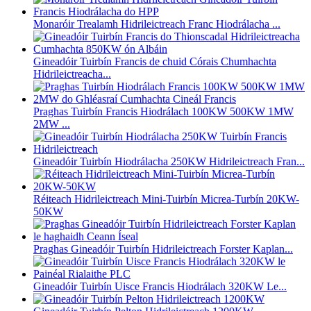
Monaróir Trealamh Hidrileictreach Franc Hiodrálacha ...
Gineadóir Tuirbín Francis de chuid Córais Chumhachta
Hidrileictreacha...
Praghas Tuirbín Francis Hiodrálach 100KW 500KW 1MW
2MW ...
Gineadóir Tuirbín Hiodrálacha 250KW Hidrileictreach Fran...
Réiteach Hidrileictreach Mini-Tuirbín Micrea-Turbín 20KW-
50KW
Praghas Gineadóir Tuirbín Hidrileictreach Forster Kaplan...
Gineadóir Tuirbín Uisce Francis Hiodrálach 320KW Le...