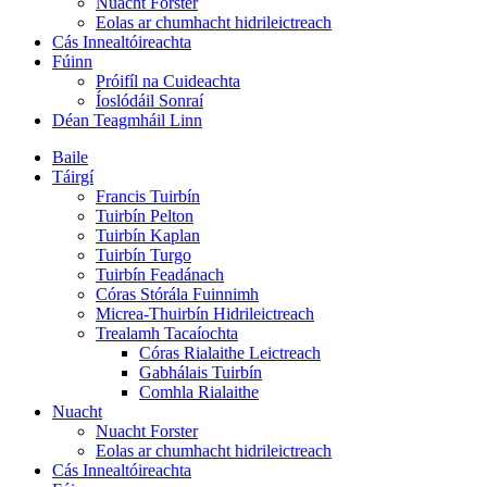
Nuacht Forster
Eolas ar chumhacht hidrileictreach
Cás Innealtóireachta
Fúinn
Próifíl na Cuideachta
Íoslódáil Sonraí
Déan Teagmháil Linn
Baile
Táirgí
Francis Tuirbín
Tuirbín Pelton
Tuirbín Kaplan
Tuirbín Turgo
Tuirbín Feadánach
Córas Stórála Fuinnimh
Micrea-Thuirbín Hidrileictreach
Trealamh Tacaíochta
Córas Rialaithe Leictreach
Gabhálais Tuirbín
Comhla Rialaithe
Nuacht
Nuacht Forster
Eolas ar chumhacht hidrileictreach
Cás Innealtóireachta