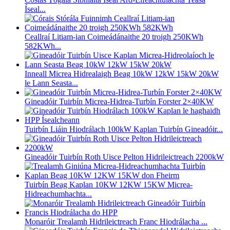
Íseal...
Ceallraí Litiam-ian Coimeádánaithe 20 troigh 250KWh
582KWh...
Inneall Micrea Hidrealaigh Beag 10kW 12kW 15kW 20kW
le Lann Seasta...
Gineadóir Tuirbín Micrea-Hidrea-Turbín Forster 2×40KW
Tuirbín Liáin Hiodrálach 100kW Kaplan Tuirbín Gineadóir...
Gineadóir Tuirbín Roth Uisce Pelton Hidrileictreach 2200kW
Tuirbín Beag Kaplan 10KW 12KW 15KW Micrea-
Hidreachumhachta...
Monaróir Trealamh Hidrileictreach Franc Hiodrálacha ...