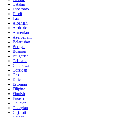
Catalan
Esperanto
Hindi
Lao
Albanian
Amharic
Armenian
Azerbaijani
Belarusian
Bengali
Bosnian
Bulgarian
Cebuano
Chichewa
Corsican
Croatian
Dutch
Estonian
Filipino
Finnish
Frisian
Galician
Georgian
Gujarati