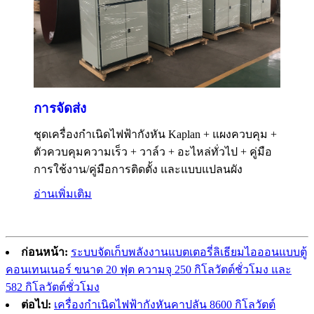
การจัดส่ง
ชุดเครื่องกำเนิดไฟฟ้ากังหัน Kaplan + แผงควบคุม +
ตัวควบคุมความเร็ว + วาล์ว + อะไหล่ทั่วไป + คู่มือ
การใช้งาน/คู่มือการติดตั้ง และแบบแปลนผัง
อ่านเพิ่มเติม
ก่อนหน้า:
ระบบจัดเก็บพลังงานแบตเตอรี่ลิเธียมไอออนแบบตู้
คอนเทนเนอร์ ขนาด 20 ฟุต ความจุ 250 กิโลวัตต์ชั่วโมง และ
582 กิโลวัตต์ชั่วโมง
ต่อไป:
เครื่องกำเนิดไฟฟ้ากังหันคาปลัน 8600 กิโลวัตต์