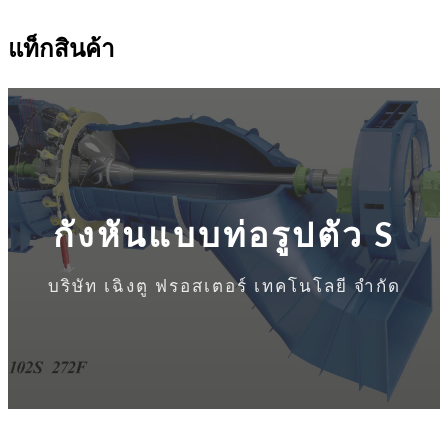
แท็กสินค้า
กังหันแบบท่อรูปตัว S
บริษัท เฉิงตู ฟรอสเตอร์ เทคโนโลยี จำกัด