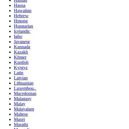
Haitian
Hausa
Hawaiian
Hebrew
Hmong
Hungarian
Icelandic
Igbo
Javanese
Kannada
Kazakh
Khmer
Kurdish
Kyrgyz
Latin
Latvian
Lithuanian
Luxembou..
Macedonian
Malagasy
Malay
Malayalam
Maltese
Maori
Marathi