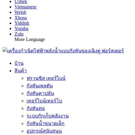
Uzbek
Vietnamese
Welsh
Xhosa
Yiddish
Yoruba
Zulu
More Language
บ้าน
สินค้า
ฟรานซิส เทอร์ไบน์
กังหันเพลตัน
กังหันคาปลัน
เทอร์ไบน์เทอร์โบ
กังหันท่อ
ระบบกักเก็บพลังงาน
กังหันน้ำขนาดเล็ก
อุปกรณ์สนับสนุน