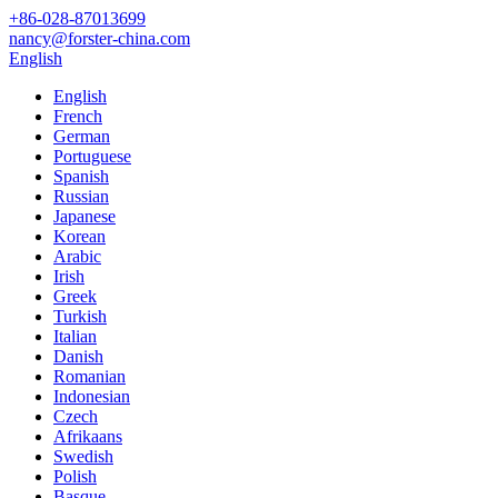
+86-028-87013699
nancy@forster-china.com
English
English
French
German
Portuguese
Spanish
Russian
Japanese
Korean
Arabic
Irish
Greek
Turkish
Italian
Danish
Romanian
Indonesian
Czech
Afrikaans
Swedish
Polish
Basque