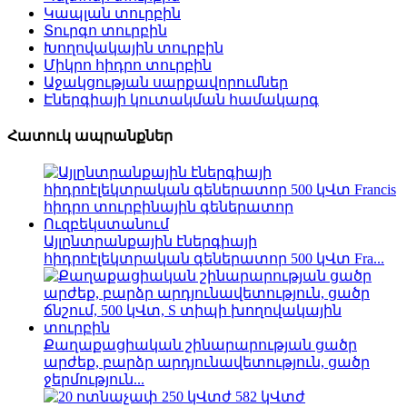
Կապլան տուրբին
Տուրգո տուրբին
Խողովակային տուրբին
Միկրո հիդրո տուրբին
Աջակցության սարքավորումներ
Էներգիայի կուտակման համակարգ
Հատուկ ապրանքներ
Այլընտրանքային էներգիայի
հիդրոէլեկտրական գեներատոր 500 կՎտ Fra...
Քաղաքացիական շինարարության ցածր
արժեք, բարձր արդյունավետություն, ցածր
ջերմություն...