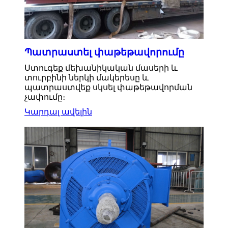
Պատրաստել փաթեթավորումը
Ստուգեք մեխանիկական մասերի և
տուրբինի ներկի մակերեսը և
պատրաստվեք սկսել փաթեթավորման
չափումը։
Կարդալ ավելին