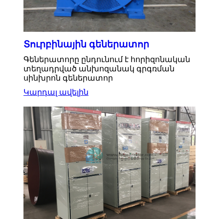
Տուրբինային գեներատոր
Գեներատորը ընդունում է հորիզոնական
տեղադրված անխոզանակ գրգռման
սինխրոն գեներատոր
Կարդալ ավելին