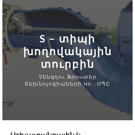
S – տիպի
խողովակային
տուրբին
Չենգդու Ֆրոստեր
Տեխնոլոգիաների Կո., ՍՊԸ