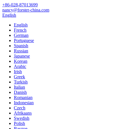
+86-028-87013699
nancy@forster-china.com
English
English
French
German
Portuguese
Spanish
Russian
Japanese
Korean
Arabic
Irish
Greek
Turkish
Italian
Danish
Romanian
Indonesian
Czech
Afrikaans
Swedish
Polish
Basque