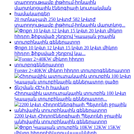
20 ոտնաչափ 250 կՎտժ 582 կՎտժ
տարողությամբ լիթիում-իոնային մարտկոց...
Փոքր 10 կՎտ 12 կՎտ 15 կՎտ 20 կՎտ միկրո
հիդրո ֆիքսված շեղբով կա...
Forster 2×40KW միկրո հիդրո տուրբոգեներատոր
Հիդրավլիկ պտուտակային տուրբին 100 կՎտ
Կապլան տուրբինային գեներատոր...
2200 կՎտ Հիդրոէներգիայի Պելտոնի ջրային
անիվային տուրբինային գեներատոր