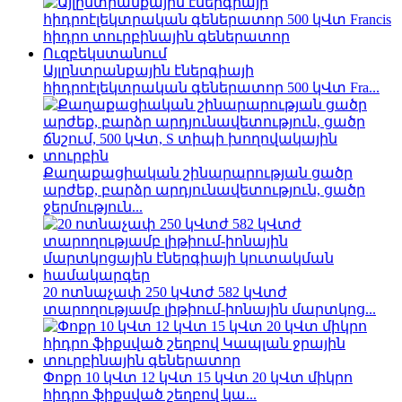
Այլընտրանքային էներգիայի
հիդրոէլեկտրական գեներատոր 500 կՎտ Fra...
Քաղաքացիական շինարարության ցածր
արժեք, բարձր արդյունավետություն, ցածր
ջերմություն...
20 ոտնաչափ 250 կՎտժ 582 կՎտժ
տարողությամբ լիթիում-իոնային մարտկոց...
Փոքր 10 կՎտ 12 կՎտ 15 կՎտ 20 կՎտ միկրո
հիդրո ֆիքսված շեղբով կա...