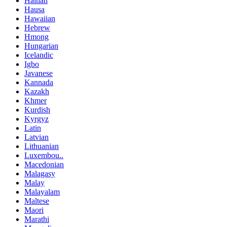
Haitian
Hausa
Hawaiian
Hebrew
Hmong
Hungarian
Icelandic
Igbo
Javanese
Kannada
Kazakh
Khmer
Kurdish
Kyrgyz
Latin
Latvian
Lithuanian
Luxembou..
Macedonian
Malagasy
Malay
Malayalam
Maltese
Maori
Marathi