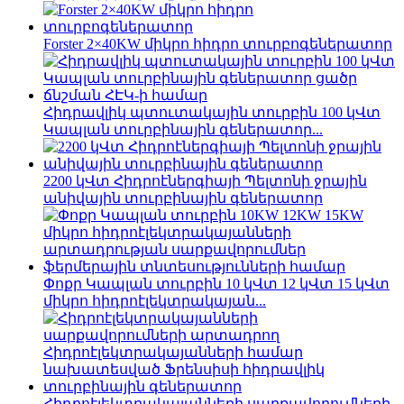
Forster 2×40KW միկրո հիդրո տուրբոգեներատոր
Հիդրավլիկ պտուտակային տուրբին 100 կՎտ
Կապլան տուրբինային գեներատոր...
2200 կՎտ Հիդրոէներգիայի Պելտոնի ջրային
անիվային տուրբինային գեներատոր
Փոքր Կապլան տուրբին 10 կՎտ 12 կՎտ 15 կՎտ
միկրո հիդրոէլեկտրակայան...
Հիդրոէլեկտրակայանների սարքավորումների