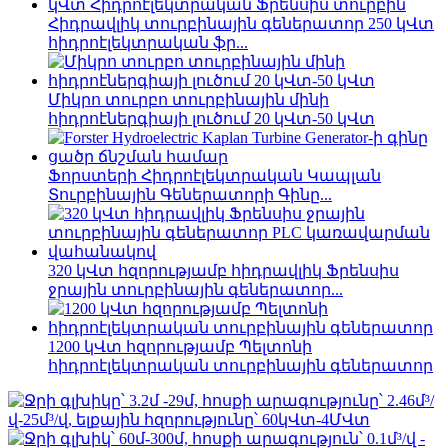
Հիդրավլիկ տուրբինային գեներատոր 250 կՎտ
հիդրոէլեկտրական ֆր...
Միկրո տուրբո տուրբինային մինի
հիդրոէներգիայի լուծում 20 կՎտ-50 կՎտ
Ֆորստերի Հիդրոէլեկտրական Կապլան
Տուրբինային Գեներատորի Գինը...
320 կՎտ հզորությամբ հիդրավլիկ Ֆրենսիս
ջրային տուրբինային գեներատոր...
1200 կՎտ հզորությամբ Պելտոնի
հիդրոէլեկտրական տուրբինային գեներատոր