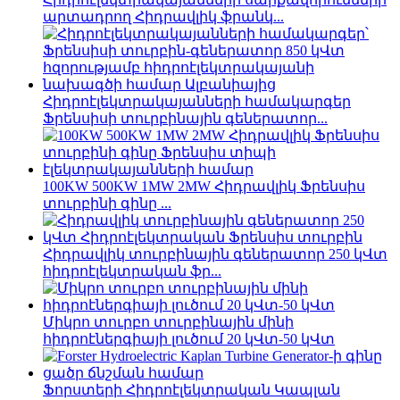
արտադրող Հիդրավլիկ ֆրանկ...
Հիդրոէլեկտրակայանների համակարգեր
Ֆրենսիսի տուրբինային գեներատոր...
100KW 500KW 1MW 2MW Հիդրավլիկ Ֆրենսիս
տուրբինի գինը ...
Հիդրավլիկ տուրբինային գեներատոր 250 կՎտ
հիդրոէլեկտրական ֆր...
Միկրո տուրբո տուրբինային մինի
հիդրոէներգիայի լուծում 20 կՎտ-50 կՎտ
Ֆորստերի Հիդրոէլեկտրական Կապլան