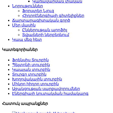
Կառավարման փական
Նորություններ
Ֆորստեր Նյուզ
Հիդրոէներգիայի գիտելիքներ
Ճարտարագիտական ​​​​գործ
Մեր մասին
Ընկերության պրոֆիլ
Տվյալների ներբեռնում
Կապ մեզ հետ
Կատեգորիաներ
Ֆրենսիս Տուրբին
Պելտոնի տուրբին
Կապլան տուրբին
Տուրգո տուրբին
Խողովակային տուրբին
Միկրո հիդրո տուրբին
Աջակցության սարքավորումներ
Էներգիայի կուտակման համակարգ
Հատուկ ապրանքներ