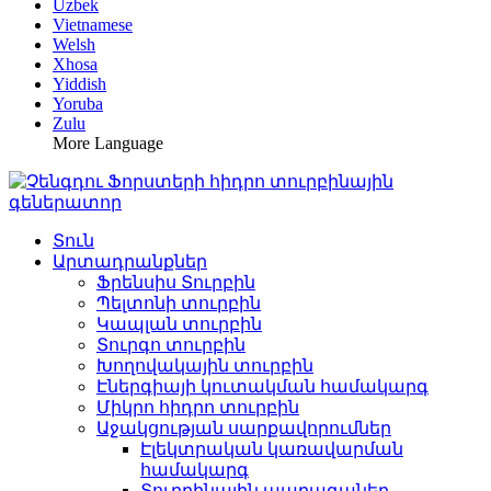
Uzbek
Vietnamese
Welsh
Xhosa
Yiddish
Yoruba
Zulu
More Language
Տուն
Արտադրանքներ
Ֆրենսիս Տուրբին
Պելտոնի տուրբին
Կապլան տուրբին
Տուրգո տուրբին
Խողովակային տուրբին
Էներգիայի կուտակման համակարգ
Միկրո հիդրո տուրբին
Աջակցության սարքավորումներ
Էլեկտրական կառավարման
համակարգ
Տուրբինային պարագաներ