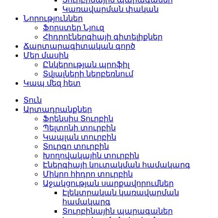
Կառավարման փական
Նորություններ
Ֆորստեր Նյուզ
Հիդրոէներգիայի գիտելիքներ
Ճարտարագիտական ​​​​գործ
Մեր մասին
Ընկերության պրոֆիլ
Տվյալների ներբեռնում
Կապ մեզ հետ
Տուն
Արտադրանքներ
Ֆրենսիս Տուրբին
Պելտոնի տուրբին
Կապլան տուրբին
Տուրգո տուրբին
Խողովակային տուրբին
Էներգիայի կուտակման համակարգ
Միկրո հիդրո տուրբին
Աջակցության սարքավորումներ
Էլեկտրական կառավարման
համակարգ
Տուրբինային պարագաներ