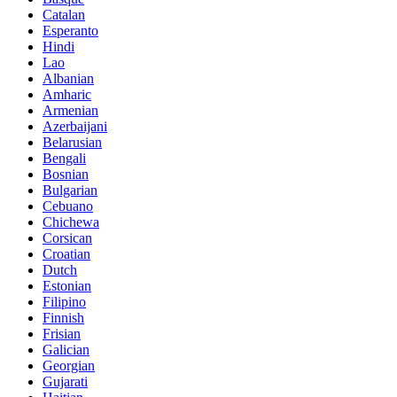
Catalan
Esperanto
Hindi
Lao
Albanian
Amharic
Armenian
Azerbaijani
Belarusian
Bengali
Bosnian
Bulgarian
Cebuano
Chichewa
Corsican
Croatian
Dutch
Estonian
Filipino
Finnish
Frisian
Galician
Georgian
Gujarati