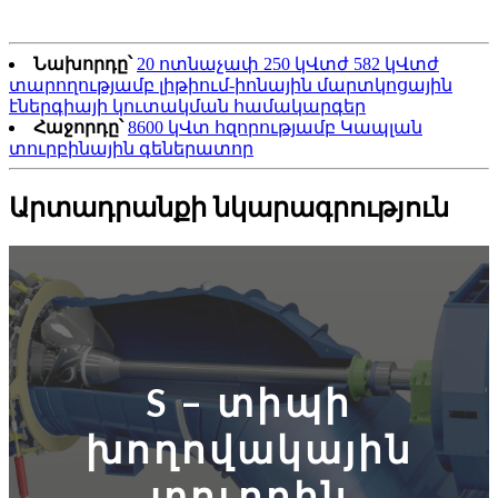
Նախորդը՝
20 ոտնաչափ 250 կՎտժ 582 կՎտժ
տարողությամբ լիթիում-իոնային մարտկոցային
էներգիայի կուտակման համակարգեր
Հաջորդը՝
8600 կՎտ հզորությամբ Կապլան
տուրբինային գեներատոր
Արտադրանքի նկարագրություն
S – տիպի
խողովակային
տուրբին