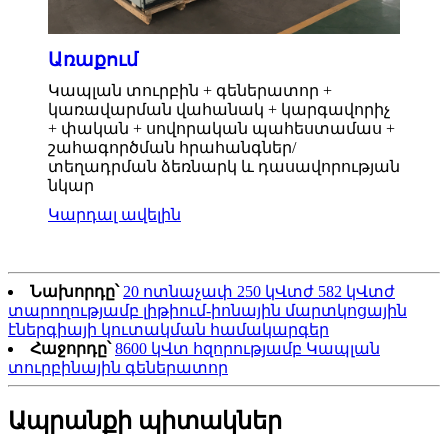
Առաքում
Կապլան տուրբին + գեներատոր +
կառավարման վահանակ + կարգավորիչ
+ փական + սովորական պահեստամաս +
շահագործման հրահանգներ/
տեղադրման ձեռնարկ և դասավորության
նկար
Կարդալ ավելին
Նախորդը՝
20 ոտնաչափ 250 կՎտժ 582 կՎտժ
տարողությամբ լիթիում-իոնային մարտկոցային
էներգիայի կուտակման համակարգեր
Հաջորդը՝
8600 կՎտ հզորությամբ Կապլան
տուրբինային գեներատոր
Ապրանքի պիտակներ