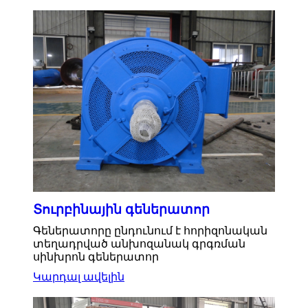
Տուրբինային գեներատոր
Գեներատորը ընդունում է հորիզոնական
տեղադրված անխոզանակ գրգռման
սինխրոն գեներատոր
Կարդալ ավելին