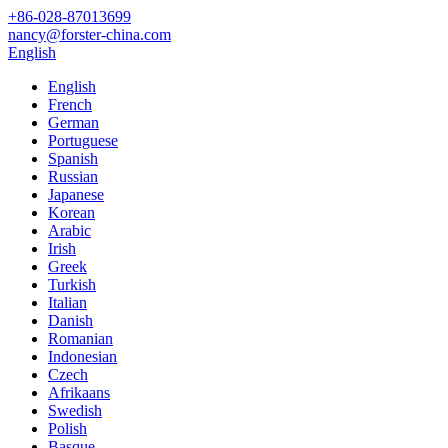
+86-028-87013699
nancy@forster-china.com
English
English
French
German
Portuguese
Spanish
Russian
Japanese
Korean
Arabic
Irish
Greek
Turkish
Italian
Danish
Romanian
Indonesian
Czech
Afrikaans
Swedish
Polish
Basque