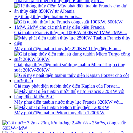
Nhà sản xuất thiết bị thủy điện Franc thủy lực...
Hệ thống thủy điện tuabin Francis...
Giá tuabin Francis thủy lực 100KW 500KW 1MW 2MW ...
Máy phát điện tuabin thủy lực 250KW Thủy điện Fran...
Giải pháp thủy điện mini sử dụng tuabin Micro Turgo công
suất 20KW-50KW
Giá máy phát điện tuabin thủy điện Kaplan của Forster...
Máy phát điện tuabin nước thủy lực Francis 320KW với...
Máy phát điện tuabin Pelton thủy điện 1200KW