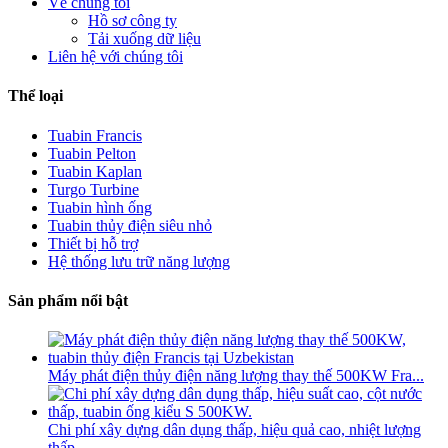
Về chúng tôi
Hồ sơ công ty
Tải xuống dữ liệu
Liên hệ với chúng tôi
Thể loại
Tuabin Francis
Tuabin Pelton
Tuabin Kaplan
Turgo Turbine
Tuabin hình ống
Tuabin thủy điện siêu nhỏ
Thiết bị hỗ trợ
Hệ thống lưu trữ năng lượng
Sản phẩm nổi bật
Máy phát điện thủy điện năng lượng thay thế 500KW Fra...
Chi phí xây dựng dân dụng thấp, hiệu quả cao, nhiệt lượng
thấp...