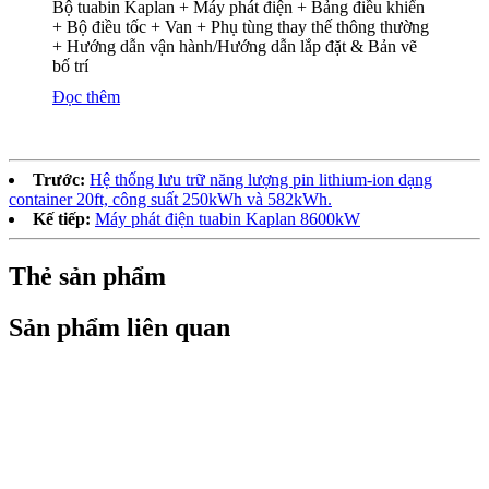
Bộ tuabin Kaplan + Máy phát điện + Bảng điều khiển
+ Bộ điều tốc + Van + Phụ tùng thay thế thông thường
+ Hướng dẫn vận hành/Hướng dẫn lắp đặt & Bản vẽ
bố trí
Đọc thêm
Trước:
Hệ thống lưu trữ năng lượng pin lithium-ion dạng
container 20ft, công suất 250kWh và 582kWh.
Kế tiếp:
Máy phát điện tuabin Kaplan 8600kW
Thẻ sản phẩm
Sản phẩm liên quan