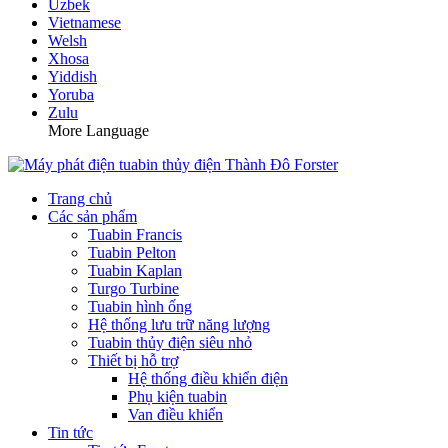
Uzbek
Vietnamese
Welsh
Xhosa
Yiddish
Yoruba
Zulu
More Language
Trang chủ
Các sản phẩm
Tuabin Francis
Tuabin Pelton
Tuabin Kaplan
Turgo Turbine
Tuabin hình ống
Hệ thống lưu trữ năng lượng
Tuabin thủy điện siêu nhỏ
Thiết bị hỗ trợ
Hệ thống điều khiển điện
Phụ kiện tuabin
Van điều khiển
Tin tức