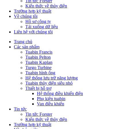
Tin tức Forster
Kiến thức về thủy điện
Trường hợp kỹ thuật
Về chúng tôi
Hồ sơ công ty
Tải xuống dữ liệu
Liên hệ với chúng tôi
Trang chủ
Các sản phẩm
Tuabin Francis
Tuabin Pelton
Tuabin Kaplan
Turgo Turbine
Tuabin hình ống
Hệ thống lưu trữ năng lượng
Tuabin thủy điện siêu nhỏ
Thiết bị hỗ trợ
Hệ thống điều khiển điện
Phụ kiện tuabin
Van điều khiển
Tin tức
Tin tức Forster
Kiến thức về thủy điện
Trường hợp kỹ thuật