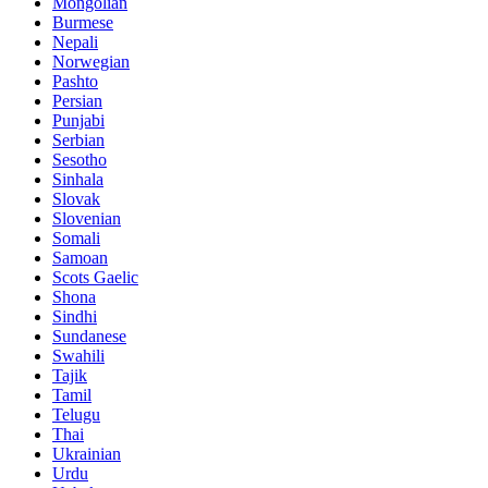
Mongolian
Burmese
Nepali
Norwegian
Pashto
Persian
Punjabi
Serbian
Sesotho
Sinhala
Slovak
Slovenian
Somali
Samoan
Scots Gaelic
Shona
Sindhi
Sundanese
Swahili
Tajik
Tamil
Telugu
Thai
Ukrainian
Urdu