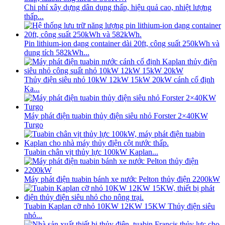
Chi phí xây dựng dân dụng thấp, hiệu quả cao, nhiệt lượng
thấp...
Pin lithium-ion dạng container dài 20ft, công suất 250kWh và
dung tích 582kWh...
Thủy điện siêu nhỏ 10kW 12kW 15kW 20kW cánh cố định
Ka...
Máy phát điện tuabin thủy điện siêu nhỏ Forster 2×40KW
Turgo
Tuabin chân vịt thủy lực 100kW Kaplan...
Máy phát điện tuabin bánh xe nước Pelton thủy điện 2200kW
Tuabin Kaplan cỡ nhỏ 10KW 12KW 15KW Thủy điện siêu
nhỏ...