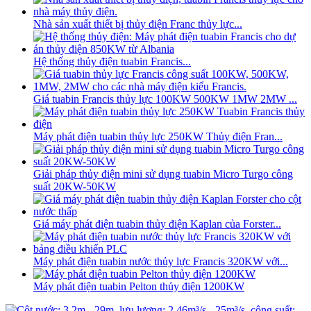
Nhà sản xuất thiết bị thủy điện Franc thủy lực...
Hệ thống thủy điện tuabin Francis...
Giá tuabin Francis thủy lực 100KW 500KW 1MW 2MW ...
Máy phát điện tuabin thủy lực 250KW Thủy điện Fran...
Giải pháp thủy điện mini sử dụng tuabin Micro Turgo công
suất 20KW-50KW
Giá máy phát điện tuabin thủy điện Kaplan của Forster...
Máy phát điện tuabin nước thủy lực Francis 320KW với...
Máy phát điện tuabin Pelton thủy điện 1200KW