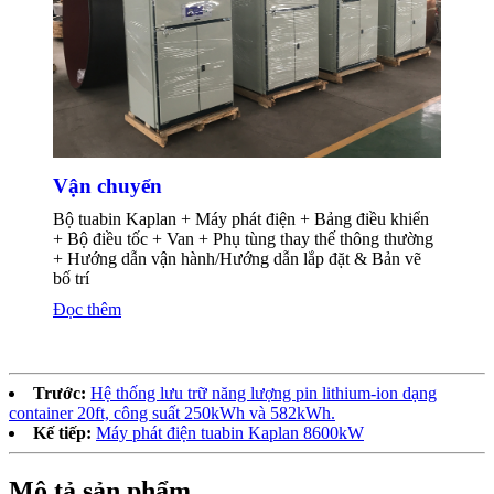
Vận chuyển
Bộ tuabin Kaplan + Máy phát điện + Bảng điều khiển
+ Bộ điều tốc + Van + Phụ tùng thay thế thông thường
+ Hướng dẫn vận hành/Hướng dẫn lắp đặt & Bản vẽ
bố trí
Đọc thêm
Trước:
Hệ thống lưu trữ năng lượng pin lithium-ion dạng
container 20ft, công suất 250kWh và 582kWh.
Kế tiếp:
Máy phát điện tuabin Kaplan 8600kW
Mô tả sản phẩm