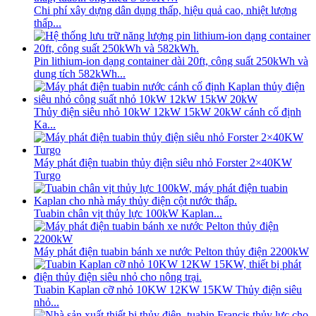
Chi phí xây dựng dân dụng thấp, hiệu quả cao, nhiệt lượng
thấp...
Pin lithium-ion dạng container dài 20ft, công suất 250kWh và
dung tích 582kWh...
Thủy điện siêu nhỏ 10kW 12kW 15kW 20kW cánh cố định
Ka...
Máy phát điện tuabin thủy điện siêu nhỏ Forster 2×40KW
Turgo
Tuabin chân vịt thủy lực 100kW Kaplan...
Máy phát điện tuabin bánh xe nước Pelton thủy điện 2200kW
Tuabin Kaplan cỡ nhỏ 10KW 12KW 15KW Thủy điện siêu
nhỏ...