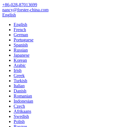
+86-028-87013699
nancy@forster-china.com
English
English
French
German
Portuguese
Spanish
Russian
Japanese
Korean
Arabic
Irish
Greek
Turkish
Italian
Danish
Romanian
Indonesian
Czech
Afrikaans
Swedish
Polish
Basque