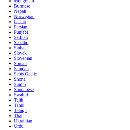
Mongolian
Burmese
Nepali
Norwegian
Pashto
Persian
Punjabi
Serbian
Sesotho
Sinhala
Slovak
Slovenian
Somali
Samoan
Scots Gaelic
Shona
Sindhi
Sundanese
Swahili
Tajik
Tamil
Telugu
Thai
Ukrainian
Urdu