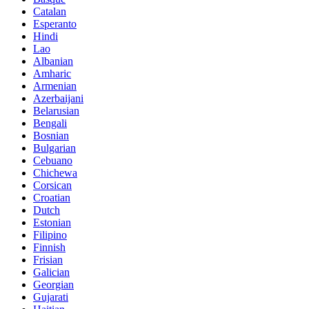
Catalan
Esperanto
Hindi
Lao
Albanian
Amharic
Armenian
Azerbaijani
Belarusian
Bengali
Bosnian
Bulgarian
Cebuano
Chichewa
Corsican
Croatian
Dutch
Estonian
Filipino
Finnish
Frisian
Galician
Georgian
Gujarati