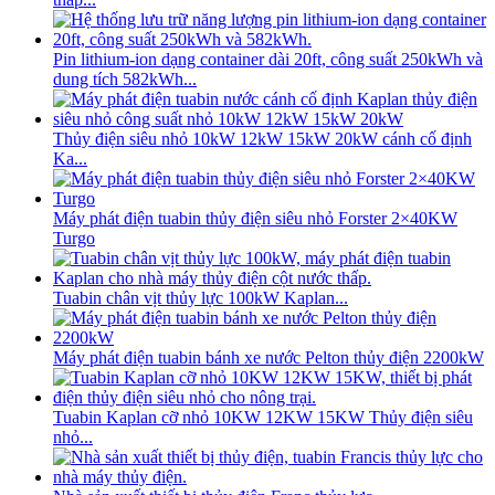
Pin lithium-ion dạng container dài 20ft, công suất 250kWh và
dung tích 582kWh...
Thủy điện siêu nhỏ 10kW 12kW 15kW 20kW cánh cố định
Ka...
Máy phát điện tuabin thủy điện siêu nhỏ Forster 2×40KW
Turgo
Tuabin chân vịt thủy lực 100kW Kaplan...
Máy phát điện tuabin bánh xe nước Pelton thủy điện 2200kW
Tuabin Kaplan cỡ nhỏ 10KW 12KW 15KW Thủy điện siêu
nhỏ...