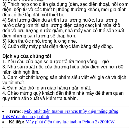
3) Thích hợp cho điện gia dụng (đèn, sạc điện thoại, nồi cơm
điện, bếp từ và các thiết bị thông thường khác), mỗi gia đình
đều có thể lắp đặt một thiết bị.
4) Sản lượng điện dựa trên lưu lượng nước, lưu lượng
nước càng lớn thì sản lượng điện càng cao; khi mùa khô
đến và lưu lượng nước giảm, nhà máy vẫn có thể sản xuất
điện nhưng sản lượng sẽ thấp hơn.
5) Kích thước nhỏ, trọng lượng nhẹ.
6) Cuộn dây máy phát điện được làm bằng dây đồng.
Dịch vụ của chúng tôi
1. Yêu cầu của bạn sẽ được trả lời trong vòng 1 giờ.
3. Nhà sản xuất gốc của thương hiệu thủy điện với hơn 60
năm kinh nghiệm.
3. Cam kết chất lượng sản phẩm siêu việt với giá cả và dịch
vụ tốt nhất.
4. Đảm bảo thời gian giao hàng ngắn nhất.
4. Chào mừng quý khách đến thăm nhà máy để tham quan
quy trình sản xuất và kiểm tra tuabin.
Trước:
Máy phát điện tuabin Francis thủy điện thẳng đứng
15KW dành cho gia đình
Kế tiếp:
Máy phát điện thủy lực tuabin Pelton 2x200KW