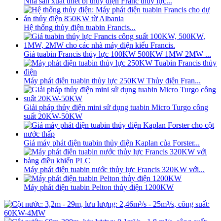
Nhà sản xuất thiết bị thủy điện Franc thủy lực...
Hệ thống thủy điện tuabin Francis...
Giá tuabin Francis thủy lực 100KW 500KW 1MW 2MW ...
Máy phát điện tuabin thủy lực 250KW Thủy điện Fran...
Giải pháp thủy điện mini sử dụng tuabin Micro Turgo công
suất 20KW-50KW
Giá máy phát điện tuabin thủy điện Kaplan của Forster...
Máy phát điện tuabin nước thủy lực Francis 320KW với...
Máy phát điện tuabin Pelton thủy điện 1200KW