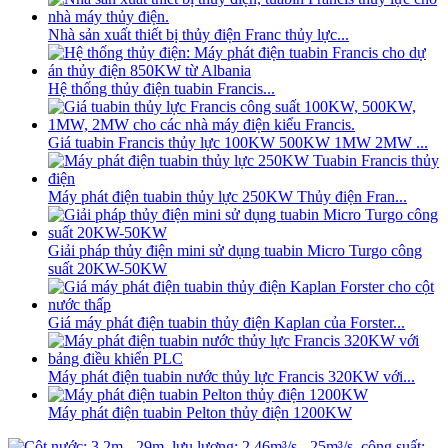
Nhà sản xuất thiết bị thủy điện Franc thủy lực...
Hệ thống thủy điện tuabin Francis...
Giá tuabin Francis thủy lực 100KW 500KW 1MW 2MW ...
Máy phát điện tuabin thủy lực 250KW Thủy điện Fran...
Giải pháp thủy điện mini sử dụng tuabin Micro Turgo công
suất 20KW-50KW
Giá máy phát điện tuabin thủy điện Kaplan của Forster...
Máy phát điện tuabin nước thủy lực Francis 320KW với...
Máy phát điện tuabin Pelton thủy điện 1200KW