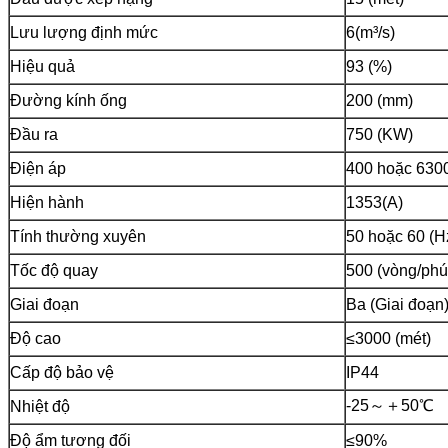
Lưu lượng định mức
6(m³/s)
Hiệu quả
93 (%)
Đường kính ống
200 (mm)
Đầu ra
750 (KW)
Điện áp
400 hoặc 630
Hiện hành
1353(A)
Tính thường xuyên
50 hoặc 60 (H
Tốc độ quay
500 (vòng/phú
Giai đoạn
Ba (Giai đoạn
Độ cao
≤3000 (mét)
Cấp độ bảo vệ
IP44
-25～＋50℃
Nhiệt độ
Độ ẩm tương đối
≤90%