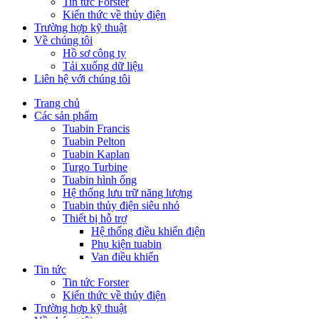
Tin tức Forster
Kiến thức về thủy điện
Trường hợp kỹ thuật
Về chúng tôi
Hồ sơ công ty
Tải xuống dữ liệu
Liên hệ với chúng tôi
Trang chủ
Các sản phẩm
Tuabin Francis
Tuabin Pelton
Tuabin Kaplan
Turgo Turbine
Tuabin hình ống
Hệ thống lưu trữ năng lượng
Tuabin thủy điện siêu nhỏ
Thiết bị hỗ trợ
Hệ thống điều khiển điện
Phụ kiện tuabin
Van điều khiển
Tin tức
Tin tức Forster
Kiến thức về thủy điện
Trường hợp kỹ thuật