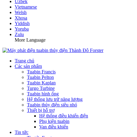
Uzbek
Vietnamese
Welsh
Xhosa
Yiddish
Yoruba
Zulu
More Language
Trang chủ
Các sản phẩm
Tuabin Francis
Tuabin Pelton
Tuabin Kaplan
Turgo Turbine
Tuabin hình ống
Hệ thống lưu trữ năng lượng
Tuabin thủy điện siêu nhỏ
Thiết bị hỗ trợ
Hệ thống điều khiển điện
Phụ kiện tuabin
Van điều khiển
Tin tức