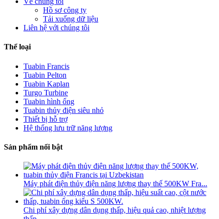
Về chúng tôi
Hồ sơ công ty
Tải xuống dữ liệu
Liên hệ với chúng tôi
Thể loại
Tuabin Francis
Tuabin Pelton
Tuabin Kaplan
Turgo Turbine
Tuabin hình ống
Tuabin thủy điện siêu nhỏ
Thiết bị hỗ trợ
Hệ thống lưu trữ năng lượng
Sản phẩm nổi bật
Máy phát điện thủy điện năng lượng thay thế 500KW Fra...
Chi phí xây dựng dân dụng thấp, hiệu quả cao, nhiệt lượng
thấp...