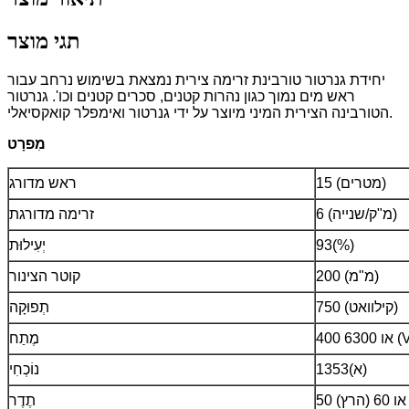
תגי מוצר
יחידת גנרטור טורבינת זרימה צירית נמצאת בשימוש נרחב עבור
ראש מים נמוך כגון נהרות קטנים, סכרים קטנים וכו'. גנרטור
הטורבינה הצירית המיני מיוצר על ידי גנרטור ואימפלר קואקסיאלי.
מִפרָט
15 (מטרים)
ראש מדורג
6 (מ"ק/שנייה)
זרימה מדורגת
93(%)
יְעִילוּת
200 (מ"מ)
קוטר הצינור
750 (קילוואט)
תְפוּקָה
ו 6300 (V)
מֶתַח
1353(א)
נוֹכְחִי
50 או 60 (הרץ)
תֶדֶר