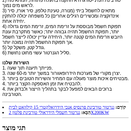
2) טורבינת המיני-טורגו היא התקנה בתעלה פתוחה, המתאימה
לראש מים נמוך.
3) מתאים לחשמל ביתי (מנורה, טעינת טלפון, סיר אורז, סיר
אינדוקציה ומכשירים רגילים אחרים) כל משפחה יכולה להתקין
יחידה אחת.
4) תפוקת חשמל מבוססת על זרימת המים, זרימת המים גדולה
יותר, תפוקת החשמל תהיה גבוהה יותר; כאשר מתקרבת עונת
היובש וזרימת המים קטנה יותר, היחידה עדיין יכולה לייצר חשמל
אך תפוקת החשמל תהיה נמוכה יותר.
5) גודל קטן, משקל קל.
6) סליל הגנרטור עשוי מחוט נחושת.
השירות שלנו
1. פנייתך תיענה תוך שעה.
3. יצרן מקורי של מערכות הידרופאוורור במשך יותר מ-60 שנה.
3. מבטיחים איכות מוצר מעולה עם המחיר והשירות הטובים ביותר.
4. להבטיח את זמן האספקה ​​הקצר ביותר.
4. ברוכים הבאים למפעל לבקר בתהליך הייצור ולבדוק את
הטורבינה.
קוֹדֵם:
גנרטור טורבינת פרנסיס אנכי הידרואלקטרי 15 קילוואט לבית
גנרטור חשמלי הידראולי טורבינת פלטון 2X200KW
הַבָּא:
תגי מוצר