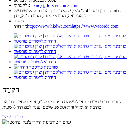
פקס: 86-028-87362258+
nancy@forster-china.com
אֶלֶקטרוֹנִי:
כתובת: בניין מספר 4, ג'ונגטי, שי-צ'נג, דרך המזרח השלישית של
גואנגהואה, מחוז צ'ינגיאנג, מחוז סצ'ואן, סין
קישור
https://www.vacorda.com
https://www.hkdwe.com
ידידותי:
חֲקִירָה
לפניות בנוגע למוצרים או לרשימת המחירים שלנו, אנא השאירו לנו את
כתובת האימייל והוואטסאפ שלכם ונענה לכם תוך 8 שעות.
בירור עכשיו