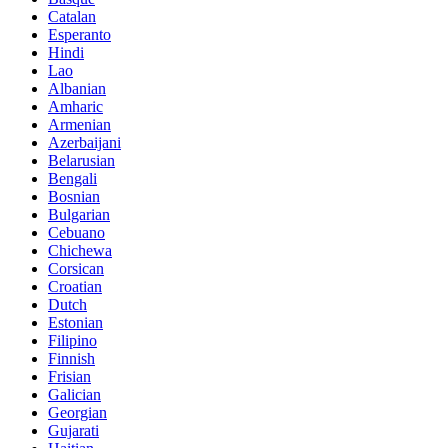
Catalan
Esperanto
Hindi
Lao
Albanian
Amharic
Armenian
Azerbaijani
Belarusian
Bengali
Bosnian
Bulgarian
Cebuano
Chichewa
Corsican
Croatian
Dutch
Estonian
Filipino
Finnish
Frisian
Galician
Georgian
Gujarati