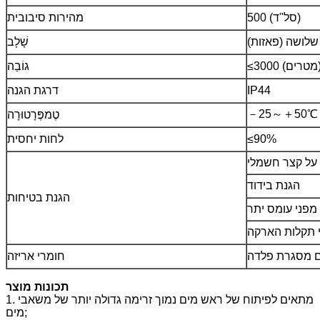
500 (סל"ד)
מהירות סיבובית
שלושה (פאזות)
שָׁלָב
(מטרים)
גוֹבַה
IP44
דרגת הגנה
－25～＋50℃
טֶמפֶּרָטוּרָה
≤90%
לחות יחסית
על קצר חשמלי
הגנת בידוד
הגנת בטיחות
מפני עומס יתר
 תקלות הארקה
ם מסגרת פלדה
חומרי אריזה
תכונות מוצר
1. מתאים לפיתוח של ראש מים נמוך זרימה גדולה יותר של משאבי
מים;