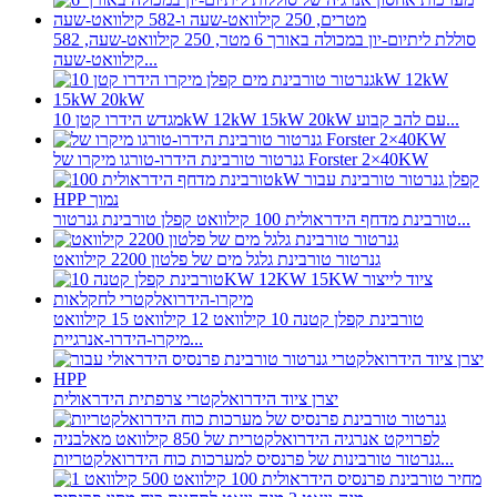
סוללת ליתיום-יון במכולה באורך 6 מטר, 250 קילוואט-שעה, 582
קילוואט-שעה...
מגדש הידרו קטן 10kW 12kW 15kW 20kW עם להב קבוע...
גנרטור טורבינת הידרו-טורגו מיקרו של Forster 2×40KW
טורבינת מדחף הידראולית 100 קילוואט קפלן טורבינת גנרטור...
גנרטור טורבינת גלגל מים של פלטון 2200 קילוואט
טורבינת קפלן קטנה 10 קילוואט 12 קילוואט 15 קילוואט
מיקרו-הידרו-אנרגיית...
יצרן ציוד הידרואלקטרי צרפתית הידראולית
גנרטור טורבינות של פרנסיס למערכות כוח הידרואלקטריות...