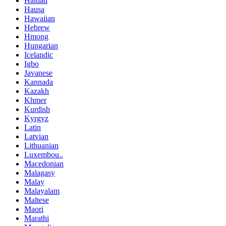
Haitian
Hausa
Hawaiian
Hebrew
Hmong
Hungarian
Icelandic
Igbo
Javanese
Kannada
Kazakh
Khmer
Kurdish
Kyrgyz
Latin
Latvian
Lithuanian
Luxembou..
Macedonian
Malagasy
Malay
Malayalam
Maltese
Maori
Marathi