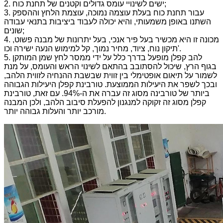
2. ישים לשינויי עומס גדולים וקטנים של תחנת כוח;
3. עבור תחנת כוח בעלת עוצמה נמוכה, עוצמת הלחץ וההספק
השתנו באופן משמעותי, והיא יכולה לעבוד ביציבות בתנאי עבודה
שונים;
4. מכונה זו היא מכשיר בעל פיר אנכי, בעל יתרונות של מבנה פשוט,
תיקון נוח, ציוד, מחיר נמוך, קל למימוש הנעה ישירה וכו'.
5. להב קפלן מופעל בדרך כלל על ידי ממסר לחץ שמן המותקן
בגוף הרץ, שיכול להסתובב בהתאם לשינוי הראש והעומס, על מנת
לשמור על תיאום אופטימלי בין זווית שבשבת ההנחיה לזווית הלהב,
ובכך לשפר את היעילות הממוצעת. טורבינת קפלן היעילות הגבוהה
ביותר של טורבינה מסוג זה עברה את ה-94%. עם זאת, טורבינת
קפלן מסוג זה זקוקה למנגנון להפעלת סיבוב הלהב, ולכן המבנה
מורכב יותר והעלות גבוהה יותר.