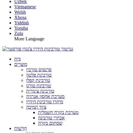
Uzbek
Vietnamese
Welsh
Xhosa
Yiddish
Yoruba
Zulu
More Language
בַּיִת
מוצרים
פרנסיס טורבין
טורבינת פלטון
טורבינת קפלן
טורבינת טורגו
טורבינה צינורית
מערכת אחסון אנרגיה
מיקרו טורבינת הידרו
ציוד תמיכה
מערכת בקרה חשמלית
אביזרי טורבינה
שסתום בקרה
חֲדָשׁוֹת