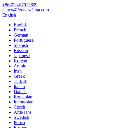
‎+86-028-87013699
nancy@forster-china.com
English
English
French
German
Portuguese
Spanish
Russian
Japanese
Korean
Arabic
Irish
Greek
Turkish
Italian
Danish
Romanian
Indonesian
Czech
Afrikaans
Swedish
Polish
Basque