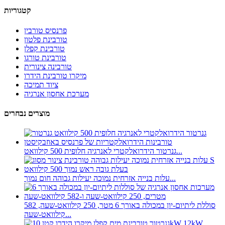
קטגוריות
פרנסיס טורבין
טורבינת פלטון
טורבינת קפלן
טורבינת טורגו
טורבינה צינורית
מיקרו טורבינת הידרו
ציוד תמיכה
מערכת אחסון אנרגיה
מוצרים נבחרים
גנרטור הידרואלקטרי לאנרגיה חלופית 500 קילוואט...
עלות בנייה אזרחית נמוכה יעילות גבוהה חום נמוך...
סוללת ליתיום-יון במכולה באורך 6 מטר, 250 קילוואט-שעה, 582
קילוואט-שעה...