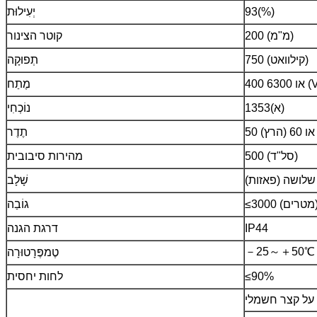
93(%)
יְעִילוּת
200 (מ"מ)
קוטר הצינור
750 (קילוואט)
תְפוּקָה
ו 6300 (V)
מֶתַח
1353(א)
נוֹכְחִי
50 או 60 (הרץ)
תֶדֶר
500 (סל"ד)
מהירות סיבובית
שלושה (פאזות)
שָׁלָב
(מטרים)
גוֹבַה
IP44
דרגת הגנה
－25～＋50℃
טֶמפֶּרָטוּרָה
≤90%
לחות יחסית
על קצר חשמלי