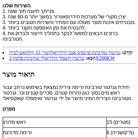
השירות שלנו
1. פנייתך תיענה תוך שעה.
3. יצרן מקורי של מערכות הידרופאוורור במשך יותר מ-60 שנה.
3. מבטיחים איכות מוצר מעולה עם המחיר והשירות הטובים ביותר.
4. להבטיח את זמן האספקה ​​הקצר ביותר.
4. ברוכים הבאים למפעל לבקר בתהליך הייצור ולבדוק את
הטורבינה.
קוֹדֵם:
גנרטור טורבינת פרנסיס אנכי הידרואלקטרי 15 קילוואט לבית
גנרטור חשמלי הידראולי טורבינת פלטון 2X200KW
הַבָּא:
תיאור מוצר
יחידת גנרטור טורבינת זרימה צירית נמצאת בשימוש נרחב עבור
ראש מים נמוך כגון נהרות קטנים, סכרים קטנים וכו'. גנרטור
הטורבינה הצירית המיני מיוצר על ידי גנרטור ואימפלר קואקסיאלי.
מִפרָט
15 (מטרים)
ראש מדורג
6 (מ"ק/שנייה)
זרימה מדורגת