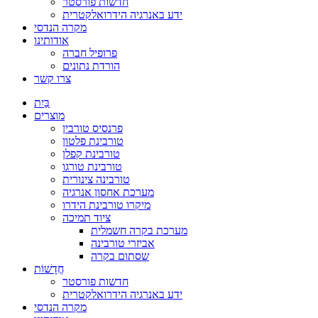
חדשות פורסטר
ידע באנרגיה הידרואלקטרית
מקרה הנדסי
אודותינו
פרופיל חברה
הורדת נתונים
צרו קשר
בַּיִת
מוצרים
פרנסיס טורבין
טורבינת פלטון
טורבינת קפלן
טורבינת טורגו
טורבינה צינורית
מערכת אחסון אנרגיה
מיקרו טורבינת הידרו
ציוד תמיכה
מערכת בקרה חשמלית
אביזרי טורבינה
שסתום בקרה
חֲדָשׁוֹת
חדשות פורסטר
ידע באנרגיה הידרואלקטרית
מקרה הנדסי