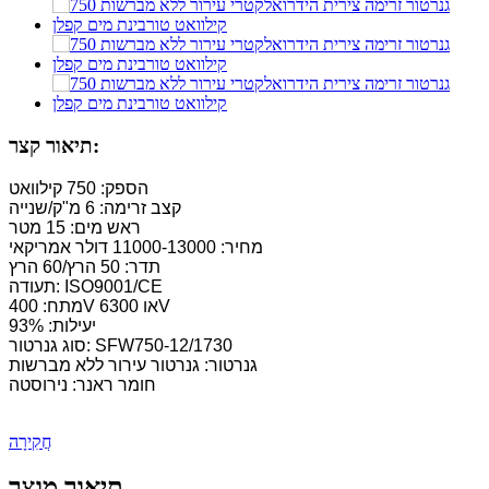
תיאור קצר:
הספק: 750 קילוואט
קצב זרימה: 6 מ"ק/שנייה
ראש מים: 15 מטר
מחיר: 11000-13000 דולר אמריקאי
תדר: 50 הרץ/60 הרץ
תעודה: ISO9001/CE
מתח: 400V או 6300V
יעילות: 93%
סוג גנרטור: SFW750-12/1730
גנרטור: גנרטור עירור ללא מברשות
חומר ראנר: נירוסטה
חֲקִירָה
תיאור מוצר