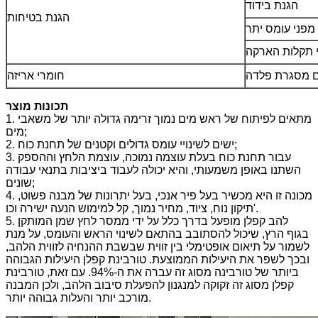
הגנת בידוד
הגנת בטיחות
מפני עומס יתר
 תקלות הארקה
ם מסגרת פלדה
חומרי אריזה
תכונות מוצר
1. מתאים לפיתוח של ראש מים נמוך זרימה גדולה יותר של משאבי
מים;
2. ישים לשינויי עומס גדולים וקטנים של תחנת כוח;
3. עבור תחנת כוח בעלת עוצמה נמוכה, עוצמת הלחץ וההספק
השתנו באופן משמעותי, והיא יכולה לעבוד ביציבות בתנאי עבודה
שונים;
4. מכונה זו היא מכשיר בעל פיר אנכי, בעל יתרונות של מבנה פשוט,
תיקון נוח, ציוד, מחיר נמוך, קל למימוש הנעה ישירה וכו'.
5. להב קפלן מופעל בדרך כלל על ידי ממסר לחץ שמן המותקן
בגוף הרץ, שיכול להסתובב בהתאם לשינוי הראש והעומס, על מנת
לשמור על תיאום אופטימלי בין זווית שבשבת ההנחיה לזווית הלהב,
ובכך לשפר את היעילות הממוצעת. טורבינת קפלן היעילות הגבוהה
ביותר של טורבינה מסוג זה עברה את ה-94%. עם זאת, טורבינת
קפלן מסוג זה זקוקה למנגנון להפעלת סיבוב הלהב, ולכן המבנה
מורכב יותר והעלות גבוהה יותר.