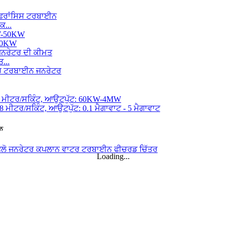
ਕ...
-50KW
...
ਈਨ
..
Loading...
ਾ...
...