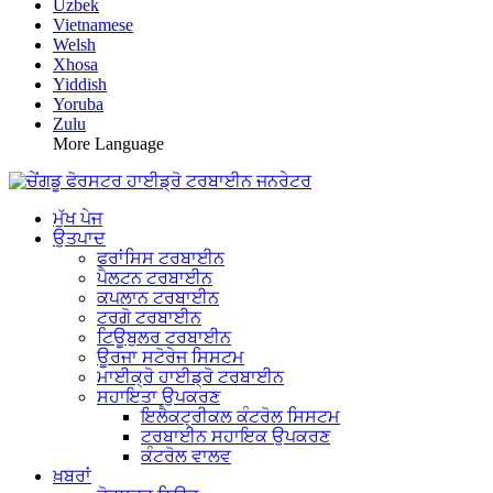
Uzbek
Vietnamese
Welsh
Xhosa
Yiddish
Yoruba
Zulu
More Language
ਮੁੱਖ ਪੇਜ
ਉਤਪਾਦ
ਫਰਾਂਸਿਸ ਟਰਬਾਈਨ
ਪੈਲਟਨ ਟਰਬਾਈਨ
ਕਪਲਾਨ ਟਰਬਾਈਨ
ਟਰਗੋ ਟਰਬਾਈਨ
ਟਿਊਬੁਲਰ ਟਰਬਾਈਨ
ਊਰਜਾ ਸਟੋਰੇਜ ਸਿਸਟਮ
ਮਾਈਕ੍ਰੋ ਹਾਈਡ੍ਰੋ ਟਰਬਾਈਨ
ਸਹਾਇਤਾ ਉਪਕਰਣ
ਇਲੈਕਟ੍ਰੀਕਲ ਕੰਟਰੋਲ ਸਿਸਟਮ
ਟਰਬਾਈਨ ਸਹਾਇਕ ਉਪਕਰਣ
ਕੰਟਰੋਲ ਵਾਲਵ
ਖ਼ਬਰਾਂ