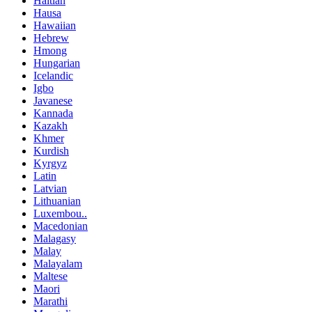
Haitian
Hausa
Hawaiian
Hebrew
Hmong
Hungarian
Icelandic
Igbo
Javanese
Kannada
Kazakh
Khmer
Kurdish
Kyrgyz
Latin
Latvian
Lithuanian
Luxembou..
Macedonian
Malagasy
Malay
Malayalam
Maltese
Maori
Marathi