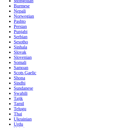
Mongolian
Burmese
Nepali
Norwegian
Pashto
Persian
Punjabi
Serbian
Sesotho
Sinhala
Slovak
Slovenian
Somali
Samoan
Scots Gaelic
Shona
Sindhi
Sundanese
Swahili
Tajik
Tamil
Telugu
Thai
Ukrainian
Urdu