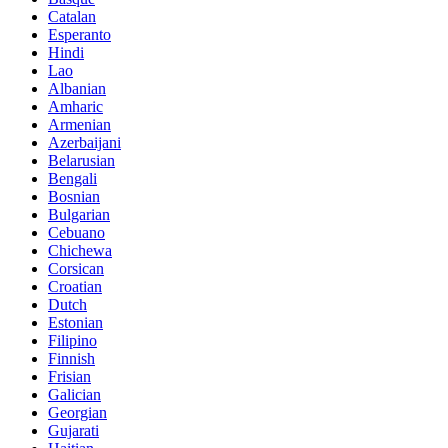
Catalan
Esperanto
Hindi
Lao
Albanian
Amharic
Armenian
Azerbaijani
Belarusian
Bengali
Bosnian
Bulgarian
Cebuano
Chichewa
Corsican
Croatian
Dutch
Estonian
Filipino
Finnish
Frisian
Galician
Georgian
Gujarati