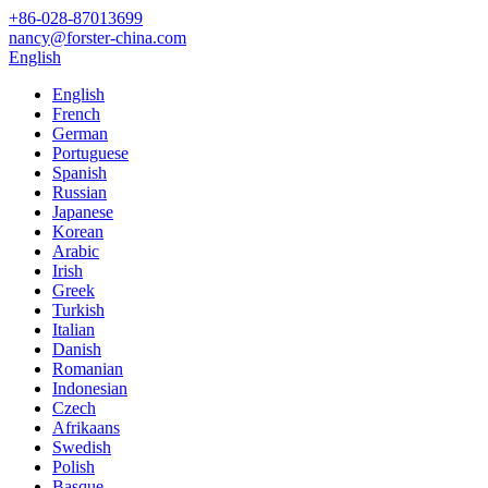
+86-028-87013699
nancy@forster-china.com
English
English
French
German
Portuguese
Spanish
Russian
Japanese
Korean
Arabic
Irish
Greek
Turkish
Italian
Danish
Romanian
Indonesian
Czech
Afrikaans
Swedish
Polish
Basque