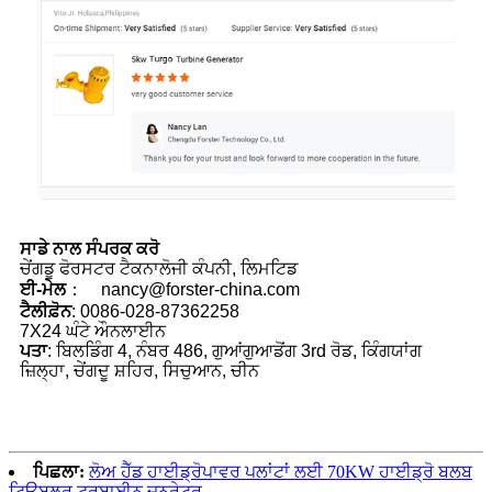
ਸਾਡੇ ਨਾਲ ਸੰਪਰਕ ਕਰੋ
ਚੇਂਗਡੂ ਫੋਰਸਟਰ ਟੈਕਨਾਲੋਜੀ ਕੰਪਨੀ, ਲਿਮਟਿਡ
ਈ-ਮੇਲ
： nancy@forster-china.com
ਟੈਲੀਫ਼ੋਨ
: 0086-028-87362258
7X24 ਘੰਟੇ ਔਨਲਾਈਨ
ਪਤਾ
: ਬਿਲਡਿੰਗ 4, ਨੰਬਰ 486, ਗੁਆਂਗੁਆਡੋਂਗ 3rd ਰੋਡ, ਕਿੰਗਯਾਂਗ
ਜ਼ਿਲ੍ਹਾ, ਚੇਂਗਦੂ ਸ਼ਹਿਰ, ਸਿਚੁਆਨ, ਚੀਨ
ਪਿਛਲਾ:
ਲੋਅ ਹੈੱਡ ਹਾਈਡ੍ਰੋਪਾਵਰ ਪਲਾਂਟਾਂ ਲਈ 70KW ਹਾਈਡ੍ਰੋ ਬਲਬ
ਟਿਊਬੁਲਰ ਟਰਬਾਈਨ ਜਨਰੇਟਰ