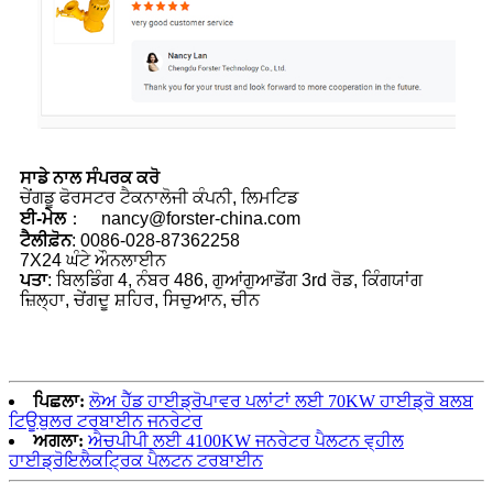
ਸਾਡੇ ਨਾਲ ਸੰਪਰਕ ਕਰੋ
ਚੇਂਗਡੂ ਫੋਰਸਟਰ ਟੈਕਨਾਲੋਜੀ ਕੰਪਨੀ, ਲਿਮਟਿਡ
ਈ-ਮੇਲ
： nancy@forster-china.com
ਟੈਲੀਫ਼ੋਨ
: 0086-028-87362258
7X24 ਘੰਟੇ ਔਨਲਾਈਨ
ਪਤਾ
: ਬਿਲਡਿੰਗ 4, ਨੰਬਰ 486, ਗੁਆਂਗੁਆਡੋਂਗ 3rd ਰੋਡ, ਕਿੰਗਯਾਂਗ
ਜ਼ਿਲ੍ਹਾ, ਚੇਂਗਦੂ ਸ਼ਹਿਰ, ਸਿਚੁਆਨ, ਚੀਨ
ਪਿਛਲਾ:
ਲੋਅ ਹੈੱਡ ਹਾਈਡ੍ਰੋਪਾਵਰ ਪਲਾਂਟਾਂ ਲਈ 70KW ਹਾਈਡ੍ਰੋ ਬਲਬ
ਟਿਊਬੁਲਰ ਟਰਬਾਈਨ ਜਨਰੇਟਰ
ਅਗਲਾ:
ਐਚਪੀਪੀ ਲਈ 4100KW ਜਨਰੇਟਰ ਪੈਲਟਨ ਵ੍ਹੀਲ
ਹਾਈਡ੍ਰੋਇਲੈਕਟ੍ਰਿਕ ਪੈਲਟਨ ਟਰਬਾਈਨ