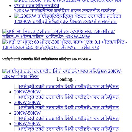
320KW ਹਾਈਡ੍ਰੌਲਿਕ ਫਰਾਂਸਿਸ ਵਾਟਰ ਟਰਬਾਈਨ ਜਨਰੇਟਰ...
1200KW ਹਾਈਡ੍ਰੋਇਲੈਕਟ੍ਰਿਕ ਪੈਲਟਨ ਟਰਬਾਈਨ ਜਨਰੇਟਰ
ਮਾਈਕ੍ਰੋ ਟਰਗੋ ਟਰਬਾਈਨ ਮਿੰਨੀ ਹਾਈਡ੍ਰੋਪਾਵਰ ਸਲਿਊਸ਼ਨ 20KW-50KW
Loading...