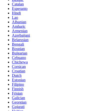
Catalan
Esperanto
Hindi
Lao
Albanian
Amharic
Armenian
Azerbaijani
Belarusian
Bengali
Bosnian
Bulgarian
Cebuano
Chichewa
Corsican
Croatian
Dutch
Estonian
Filipino
Finnish
Frisian
Galician
Georgian
Gujarati