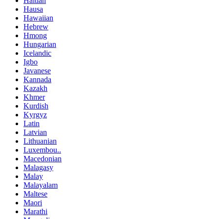
Haitian
Hausa
Hawaiian
Hebrew
Hmong
Hungarian
Icelandic
Igbo
Javanese
Kannada
Kazakh
Khmer
Kurdish
Kyrgyz
Latin
Latvian
Lithuanian
Luxembou..
Macedonian
Malagasy
Malay
Malayalam
Maltese
Maori
Marathi