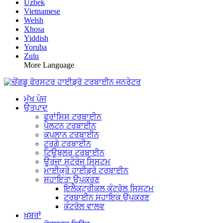
Uzbek
Vietnamese
Welsh
Xhosa
Yiddish
Yoruba
Zulu
More Language
ਮੁੱਖ ਪੇਜ
ਉਤਪਾਦ
ਫਰਾਂਸਿਸ ਟਰਬਾਈਨ
ਪੈਲਟਨ ਟਰਬਾਈਨ
ਕਪਲਾਨ ਟਰਬਾਈਨ
ਟਰਗੋ ਟਰਬਾਈਨ
ਟਿਊਬੁਲਰ ਟਰਬਾਈਨ
ਊਰਜਾ ਸਟੋਰੇਜ ਸਿਸਟਮ
ਮਾਈਕ੍ਰੋ ਹਾਈਡ੍ਰੋ ਟਰਬਾਈਨ
ਸਹਾਇਤਾ ਉਪਕਰਣ
ਇਲੈਕਟ੍ਰੀਕਲ ਕੰਟਰੋਲ ਸਿਸਟਮ
ਟਰਬਾਈਨ ਸਹਾਇਕ ਉਪਕਰਣ
ਕੰਟਰੋਲ ਵਾਲਵ
ਖ਼ਬਰਾਂ