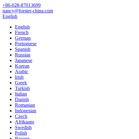
+86-028-87013699
nancy@forster-china.com
English
English
French
German
Portuguese
Spanish
Russian
Japanese
Korean
Arabic
Irish
Greek
Turkish
Italian
Danish
Romanian
Indonesian
Czech
Afrikaans
Swedish
Polish
Basque