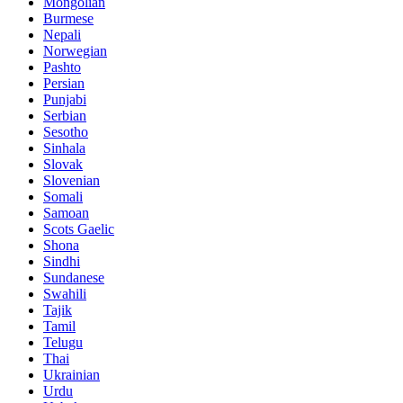
Mongolian
Burmese
Nepali
Norwegian
Pashto
Persian
Punjabi
Serbian
Sesotho
Sinhala
Slovak
Slovenian
Somali
Samoan
Scots Gaelic
Shona
Sindhi
Sundanese
Swahili
Tajik
Tamil
Telugu
Thai
Ukrainian
Urdu