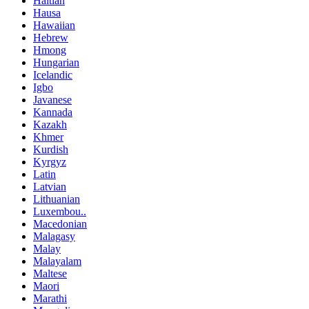
Haitian
Hausa
Hawaiian
Hebrew
Hmong
Hungarian
Icelandic
Igbo
Javanese
Kannada
Kazakh
Khmer
Kurdish
Kyrgyz
Latin
Latvian
Lithuanian
Luxembou..
Macedonian
Malagasy
Malay
Malayalam
Maltese
Maori
Marathi