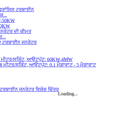
ਕ...
-50KW
...
..
Loading...
ਾ...
...