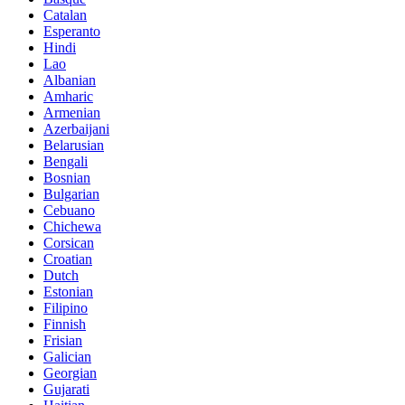
Catalan
Esperanto
Hindi
Lao
Albanian
Amharic
Armenian
Azerbaijani
Belarusian
Bengali
Bosnian
Bulgarian
Cebuano
Chichewa
Corsican
Croatian
Dutch
Estonian
Filipino
Finnish
Frisian
Galician
Georgian
Gujarati