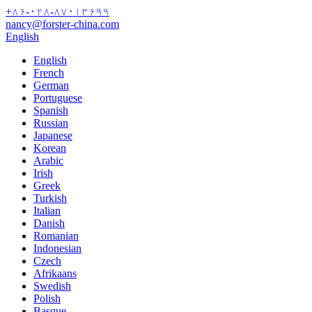
+۸۶-۰۲۸-۸۷۰۱۳۶۹۹
nancy@forster-china.com
English
English
French
German
Portuguese
Spanish
Russian
Japanese
Korean
Arabic
Irish
Greek
Turkish
Italian
Danish
Romanian
Indonesian
Czech
Afrikaans
Swedish
Polish
Basque