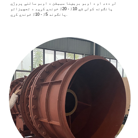
لږ ده، او د اوبو بریښنا سټیشن د اوبو ساتنې پروژې
پانګونه کولی شي 10٪ - 20٪ خوندي کړي، د تجهیزاتو
پانګونه 5٪ - 10٪ خوندي کړي.