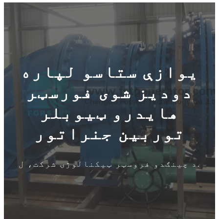
یوازې ستاسو لپاره
دودیز شوی فورسټر
هایدرو ټیوبلر
توربین جنراتور
د چینګدو فروسټر ټیکنالوژۍ شرکت، ل.