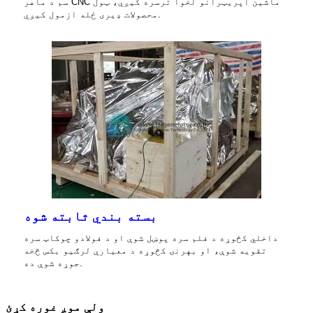
سم د ماهر CNC ماشین آپریټرانو لخوا ترسره کیږي، ټول
محصولات ډیری ځله ازمول کیږي.
بسته بندي ثابته شوه
داخلي کڅوړه د فلم سره پوښل شوې او د فولادو چوکاټ سره
تقویه شوې، او بهرنۍ کڅوړه د معیاري لرګیو بکس څخه
جوړه شوې ده.
ولې موږ غوره کړئ