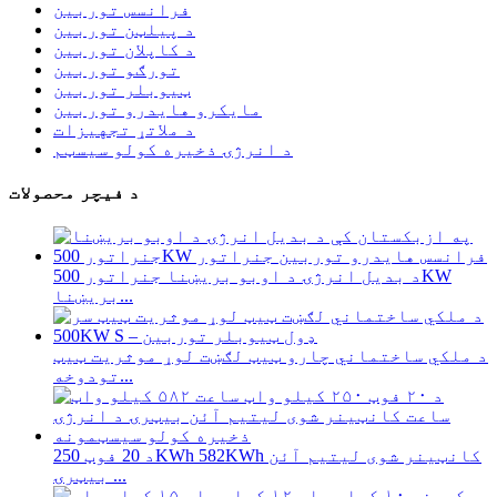
فرانسس توربین
د پیلټن توربین
د کاپلان توربین
تورګو توربین
ټیوبلر توربین
مایکرو هایدرو توربین
د ملاتړ تجهیزات
د انرژۍ ذخیره کولو سیسټم
د فیچر محصولات
د بدیل انرژۍ د اوبو بریښنا جنراتور 500KW
بریښنا...
د ملکي ساختماني چارو ټیټ لګښت لوړ موثریت ټیټ
تودوخه...
د 20 فوټ 250KWh 582KWh کانټینر شوی لیتیم آئن
بیټرۍ ...