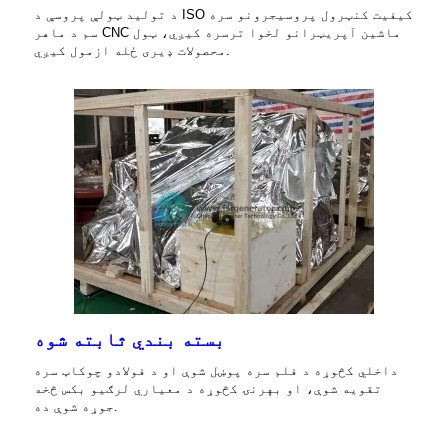
د تولید ټولې پروسې د ISO کیفیت کنټرول پروسیجرونو سره
سم د ماهر CNC ماشین آپریټرانو لخوا ترسره کیږي، ټول
محصولات ډیری ځله ازمول کیږي.
بسته بندي ثابته شوه
داخلي کڅوړه د فلم سره پوښل شوې او د فولادو چوکاټ سره
تقویه شوې، او بهرنۍ کڅوړه د معیاري لرګیو بکس څخه
جوړه شوې ده.