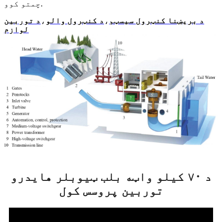
چمتو کوو.
د بریښنا کنټرول سیسټم
،
د کنټرول والو
،
د توربین
لوازم
د ۷۰ کیلو واټه بلب ټیوبلر هایدرو
توربین پروسس کول