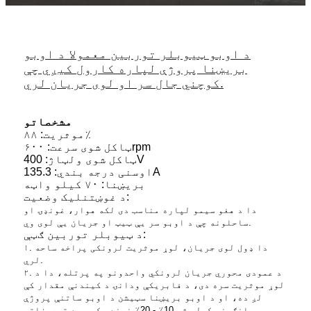
د اوبو ټیوبلر توربین معمولا د اوبو
بریښنا پروژې لپاره کارول کیږي چې
کوچني جال سر او لوی جریان لري.
مشخصاتو
موثریت: ۸۸٪
ټاکل شوی سرعت: ۶۰۰rpm
ټاکل شوی ولټاژ: 400V
اوسنی درجه بندي: 135.3A
بریښنا: ۷۰ کیلو واټه
د غوښتنلیک وضعیت:
دا د هغو سیمو لپاره مناسب دی لکه هوار، غونډۍ او
ساحلونه چې د اوبو سر یې ټیټ او جریان یې لوی وي.
د ټیوبلر توربین ګټې:
۱. دا ډول لوی جریان، لوړ موثریت لرونکی پراخه ساحه
لري.
۲. د عمودی محوري جریان لرونکي واحدونو په پرتله، دا د
لوړ موثریت سره دی، د فابریکې ودانۍ د کیندنې مقدار کې
لږ ده، او د اوبو بریښنا سټیشن د اوبو ساتنې پروژې
پانګونه کولی شي 10٪ - 20٪ خوندي کړي، د تجهیزاتو