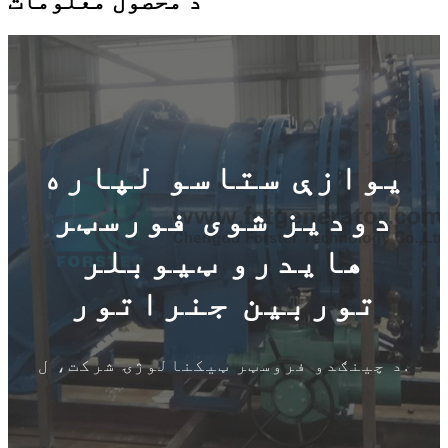
د محصول معلومات
یوازې ستاسو لپاره
دودیز شوی فورسټر
هایدرو ټیوبلر
توربین جنراتور
د چینګدو فروسټر ټیکنالوژۍ شرکت، ل.