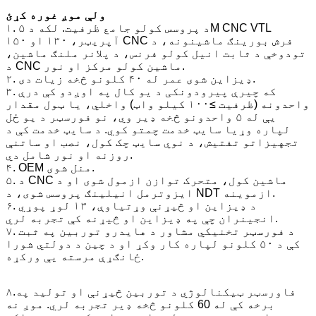
ولې موږ غوره کړئ
۱. د پروسس کولو جامع ظرفیت. لکه د ۵M CNC VTL
آپریټر، ۱۳۰ او ۱۵۰ CNC فرش بورینګ ماشینونه، د
تودوخې د ثابت انیل کولو فرنس، د پلانر ملنګ ماشین،
د CNC ماشین کولو مرکز او نور.
۲. ډیزاین شوی عمر له ۴۰ کلونو څخه زیات دی.
۳. که چیرې پیرودونکی د یو کال په اوږدو کې درې
واحدونه (ظرفیت ≥۱۰۰ کیلو واټ) واخلي، یا ټول مقدار
یې له ۵ واحدونو څخه ډیر وي، نو فورسټر د یو ځل
لپاره وړیا سایټ خدمت چمتو کوي. د سایټ خدمت کې د
تجهیزاتو تفتیش، د نوي سایټ چک کول، نصب او ساتنې
روزنه او نور شامل دي.
۴. OEM منل شوی.
۵. د CNC ماشین کول، متحرک توازن ازمول شوی او د
ایزوترمل انیلینګ پروسس شوی، د NDT ازموینه.
۶. د ډیزاین او څیړنې وړتیاوې، ۱۳ لوړ پوړي
انجینران چې په ډیزاین او څیړنه کې تجربه لري.
۷. د فورسټر تخنیکي مشاور د هایدرو توربین په ثبت
کې د ۵۰ کلونو لپاره کار وکړ او د چین د دولتي شورا
ځانګړې مرسته یې ورکړه.
۸.ف
اورسټر ټیکنالوژي د توربین څیړنې او تولید په
برخه کې له 60 کلونو څخه ډیر تجربه لري. موږ نه