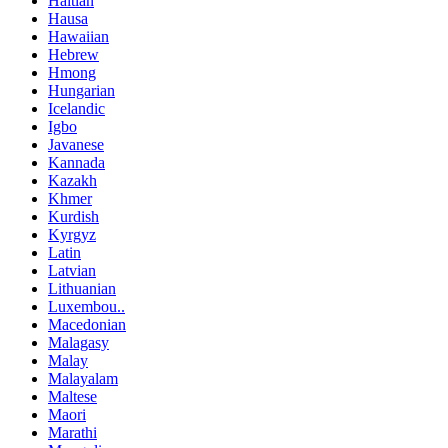
Haitian
Hausa
Hawaiian
Hebrew
Hmong
Hungarian
Icelandic
Igbo
Javanese
Kannada
Kazakh
Khmer
Kurdish
Kyrgyz
Latin
Latvian
Lithuanian
Luxembou..
Macedonian
Malagasy
Malay
Malayalam
Maltese
Maori
Marathi