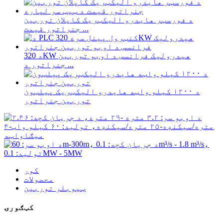
د فورسټر هایدرو الیکټریک کاپلان توربین
جنراتور قیمت ...
د 320KW هیدرولیک فرانسس د اوبو توربین
جنراتور د ...
د ۱۲۰۰ کیلو واټه هایدرو الیکټریک پیلټون
توربین جنراتور
کور
محصولات
ټیوبلر توربین
کټګورۍ