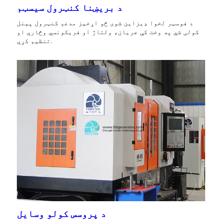
د بریښنا کنټرول سیسټم
د فوسټر لخوا ډیزاین شوی څو اړخیز مدغم کنټرول پینل
کولی شي په وخت کې جریان، ولتاژ او فریکونسي وڅاري او
تنظیم کړي.
د پروسس کولو وسایل