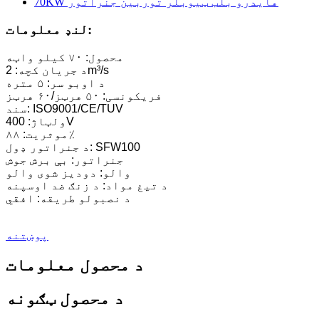
لنډ معلومات:
محصول: ۷۰ کیلو واټه
د جریان کچه: 2m³/s
د اوبو سر: ۵ متره
فریکونسی: ۵۰ هرټز/۶۰ هرټز
سند: ISO9001/CE/TUV
ولټاژ: 400V
موثریت: ۸۸٪
د جنراتور ډول: SFW100
جنراتور: بې برش جوش
والو: دودیز شوی والو
د تیغ مواد: د زنګ ضد اوسپنه
د نصبولو طریقه: افقي
پوښتنه
د محصول معلومات
د محصول ټګونه