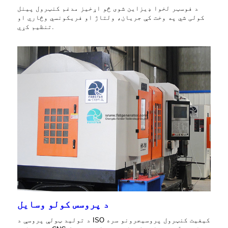
د فوسټر لخوا ډیزاین شوی څو اړخیز مدغم کنټرول پینل
کولی شي په وخت کې جریان، ولتاژ او فریکونسي وڅاري او
تنظیم کړي.
د پروسس کولو وسایل
د تولید ټولې پروسې د ISO کیفیت کنټرول پروسیجرونو سره