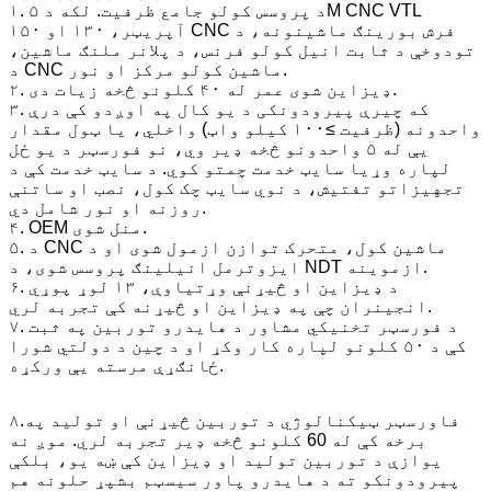
۱. د پروسس کولو جامع ظرفیت. لکه د ۵M CNC VTL
آپریټر، ۱۳۰ او ۱۵۰ CNC فرش بورینګ ماشینونه، د
تودوخې د ثابت انیل کولو فرنس، د پلانر ملنګ ماشین،
د CNC ماشین کولو مرکز او نور.
۲. ډیزاین شوی عمر له ۴۰ کلونو څخه زیات دی.
۳. که چیرې پیرودونکی د یو کال په اوږدو کې درې
واحدونه (ظرفیت ≥۱۰۰ کیلو واټ) واخلي، یا ټول مقدار
یې له ۵ واحدونو څخه ډیر وي، نو فورسټر د یو ځل
لپاره وړیا سایټ خدمت چمتو کوي. د سایټ خدمت کې د
تجهیزاتو تفتیش، د نوي سایټ چک کول، نصب او ساتنې
روزنه او نور شامل دي.
۴. OEM منل شوی.
۵. د CNC ماشین کول، متحرک توازن ازمول شوی او د
ایزوترمل انیلینګ پروسس شوی، د NDT ازموینه.
۶. د ډیزاین او څیړنې وړتیاوې، ۱۳ لوړ پوړي
انجینران چې په ډیزاین او څیړنه کې تجربه لري.
۷. د فورسټر تخنیکي مشاور د هایدرو توربین په ثبت
کې د ۵۰ کلونو لپاره کار وکړ او د چین د دولتي شورا
ځانګړې مرسته یې ورکړه.
۸.ف
اورسټر ټیکنالوژي د توربین څیړنې او تولید په
برخه کې له 60 کلونو څخه ډیر تجربه لري. موږ نه
یوازې د توربین تولید او ډیزاین کې ښه یو، بلکې
پیرودونکو ته د هایدرو پاور سیسټم بشپړ حلونه هم