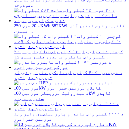
تودوخه...
د 20 فوټ 250KWh 582KWh کانټینر شوی لیتیم آئن
بیټرۍ ...
کوچنی ۱۰ کیلو واټ ۱۲ کیلو واټ ۱۵ کیلو واټ ۲۰
کیلو واټ مایکرو هایدرو فکسډ بلیډ کا...
د فورسټر ۲×۴۰ کیلو واټ مایکرو هایدرو تورګو
توربین جنراتور
د هیدرولیک پروپیلر توربین 100kW کاپلان
توربین جنر...
د ۲۲۰۰ کیلو واټ هایدرو پاور پیلټون واټر ویل
توربین جنراتور