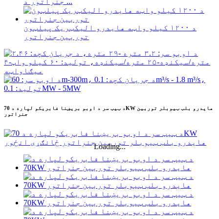
جنراتور د ...
د ۱۲۰۰ کیلو واټه هایدرو الیکټریک پیلټون
توربین جنراتور
د ټیټ سر د اوبو بریښنا فابریکو لپاره د 70KW هایدرو بلب ټیوبلر توربین
جنراتور
Loading...