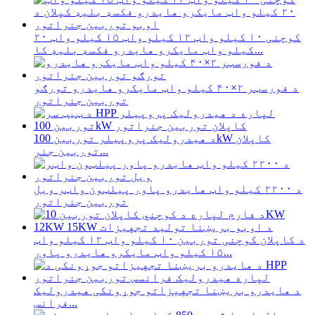
کوچنی ۱۰ کیلو واټ ۱۲ کیلو واټ ۱۵ کیلو واټ ۲۰
کیلو واټ مایکرو هایدرو فکسډ بلیډ کا...
د فورسټر ۲×۴۰ کیلو واټ مایکرو هایدرو تورګو
توربین جنراتور
د هیدرولیک پروپیلر توربین 100kW کاپلان
توربین جنر...
د ۲۲۰۰ کیلو واټ هایدرو پاور پیلټون واټر ویل
توربین جنراتور
د کاپلان کوچنی توربین ۱۰ کیلو واټ ۱۲ کیلو واټ
۱۵ کیلو واټ مایکرو هایدرو پاور...
د هایدرو بریښنا تجهیزاتو جوړونکی هیدرولیک
فرانس...