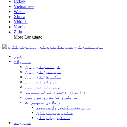
Uzbek
Vietnamese
Welsh
Xhosa
Yiddish
Yoruba
Zulu
More Language
کور
محصولات
فرانسس توربین
د پیلټن توربین
د کاپلان توربین
تورګو توربین
ټیوبلر توربین
د انرژۍ ذخیره کولو سیسټم
مایکرو هایدرو توربین
د ملاتړ تجهیزات
د بریښنا کنټرول سیسټم
د توربین لوازم
د کنټرول والو
خبرونه