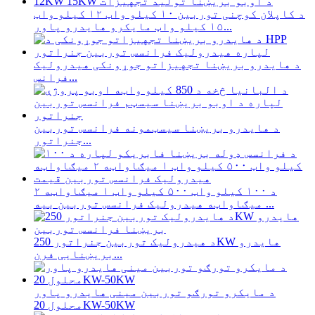
د کاپلان کوچنی توربین ۱۰ کیلو واټ ۱۲ کیلو واټ
۱۵ کیلو واټ مایکرو هایدرو پاور...
د هایدرو بریښنا تجهیزاتو جوړونکی هیدرولیک
فرانس...
د هایدرو بریښنا سیسټمونه فرانسس توربین
جنراتور...
د ۱۰۰ کیلو واټ ۵۰۰ کیلو واټ ۱ میګاواټه ۲
میګاواټه هیدرولیک فرانسس توربین بیه ...
د هیدرولیک توربین جنراتور 250KW هایدرو
بریښنایی فرن...
د مایکرو تورګو توربین مینی هایدرو پاور
محلول 20KW-50KW