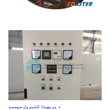
د بریښنا کنټرول سیسټم