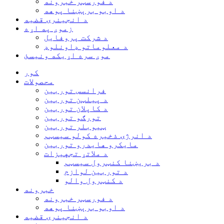
د فورسټر خبرونه
د اوبو برېښنا پوهه
د انجینرۍ قضیه
زموږ په اړه
د شرکت پروفایل
د معلوماتو ډاونلوډ
موږ سره اړیکه ونیسئ
کور
محصولات
فرانسس توربین
د پیلټن توربین
د کاپلان توربین
تورګو توربین
ټیوبلر توربین
د انرژۍ ذخیره کولو سیسټم
مایکرو هایدرو توربین
د ملاتړ تجهیزات
د بریښنا کنټرول سیسټم
د توربین لوازم
د کنټرول والو
خبرونه
د فورسټر خبرونه
د اوبو برېښنا پوهه
د انجینرۍ قضیه