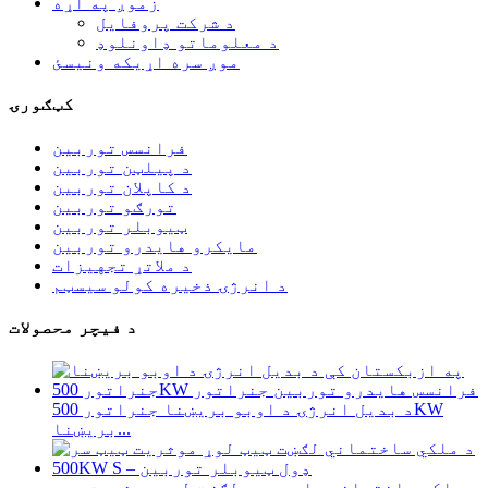
زموږ په اړه
د شرکت پروفایل
د معلوماتو ډاونلوډ
موږ سره اړیکه ونیسئ
کټګورۍ
فرانسس توربین
د پیلټن توربین
د کاپلان توربین
تورګو توربین
ټیوبلر توربین
مایکرو هایدرو توربین
د ملاتړ تجهیزات
د انرژۍ ذخیره کولو سیسټم
د فیچر محصولات
د بدیل انرژۍ د اوبو بریښنا جنراتور 500KW
بریښنا...
د ملکي ساختماني چارو ټیټ لګښت لوړ موثریت ټیټ