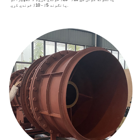
پانګونه 5٪ - 10٪ خوندي کړي.