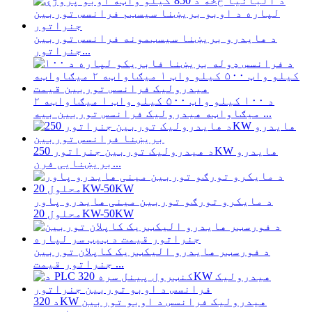
د هایدرو بریښنا سیسټمونه فرانسس توربین
جنراتور...
د ۱۰۰ کیلو واټ ۵۰۰ کیلو واټ ۱ میګاواټه ۲
میګاواټه هیدرولیک فرانسس توربین بیه ...
د هیدرولیک توربین جنراتور 250KW هایدرو
بریښنایی فرن...
د مایکرو تورګو توربین مینی هایدرو پاور
محلول 20KW-50KW
د فورسټر هایدرو الیکټریک کاپلان توربین
جنراتور قیمت ...
د 320KW هیدرولیک فرانسس د اوبو توربین