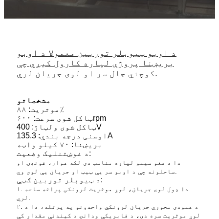
د اوبو ټیوبلر توربین معمولا د اوبو
بریښنا پروژې لپاره کارول کیږي چې
کوچني جال سر او لوی جریان لري.
مشخصاتو
موثریت: ۸۸٪
ټاکل شوی سرعت: ۶۰۰rpm
ټاکل شوی ولټاژ: 400V
اوسنی درجه بندي: 135.3A
بریښنا: ۷۰ کیلو واټه
د غوښتنلیک وضعیت:
دا د هغو سیمو لپاره مناسب دی لکه هوار، غونډۍ او
ساحلونه چې د اوبو سر یې ټیټ او جریان یې لوی وي.
د ټیوبلر توربین ګټې:
۱. دا ډول لوی جریان، لوړ موثریت لرونکی پراخه ساحه
لري.
۲. د عمودی محوري جریان لرونکي واحدونو په پرتله، دا د
لوړ موثریت سره دی، د فابریکې ودانۍ د کیندنې مقدار کې