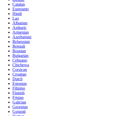
Catalan
Esperanto
Hindi
Lao
Albanian
Amharic
Armenian
Azerbaijani
Belarusian
Bengali
Bosnian
Bulgarian
Cebuano
Chichewa
Corsican
Croatian
Dutch
Estonian
Filipino
Finnish
Frisian
Galician
Georgian
Gujarati