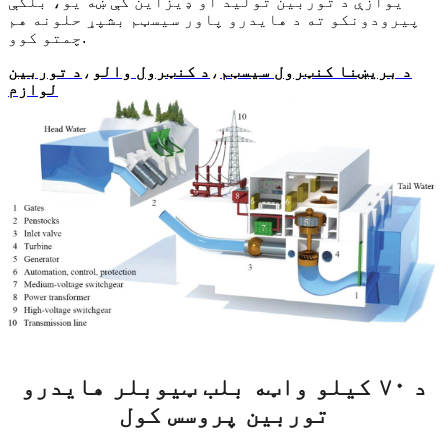
یوازې د توربین تولید او ډیزاین کې ښه یو، بلکې
پیرودونکو ته د هایدرو پاور سیسټم بشپړ حلونه هم
چمتو کوو.
د بریښنا کنټرول سیسټم
،
د کنټرول والو
،
د توربین
لوازم
د ۷۰ کیلو واټه بلب ټیوبلر هایدرو
توربین پروسس کول