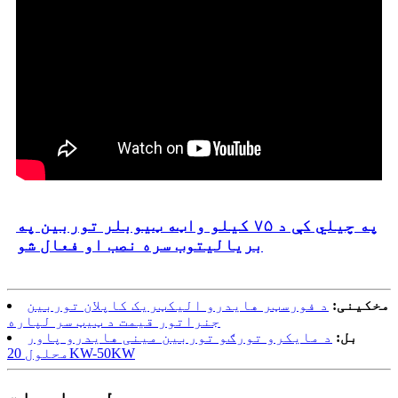
په چیلي کې د ۷۵ کیلو واټه ټیوبلر توربین په
بریالیتوب سره نصب او فعال شو
مخکینی:
د فورسټر هایدرو الیکټریک کاپلان توربین
جنراتور قیمت د ټیټ سر لپاره
بل:
د مایکرو تورګو توربین مینی هایدرو پاور
محلول 20KW-50KW