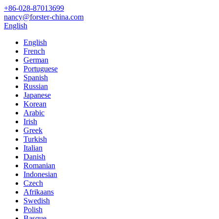
+86-028-87013699
nancy@forster-china.com
English
English
French
German
Portuguese
Spanish
Russian
Japanese
Korean
Arabic
Irish
Greek
Turkish
Italian
Danish
Romanian
Indonesian
Czech
Afrikaans
Swedish
Polish
Basque