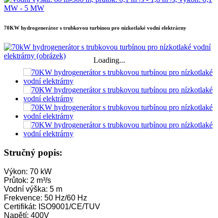
70KW hydrogenerátor s trubkovou turbínou pro nízkotlaké vodní elektrárny
Loading...
Stručný popis:
Výkon: 70 kW
Průtok: 2 m³/s
Vodní výška: 5 m
Frekvence: 50 Hz/60 Hz
Certifikát: ISO9001/CE/TUV
Napětí: 400V