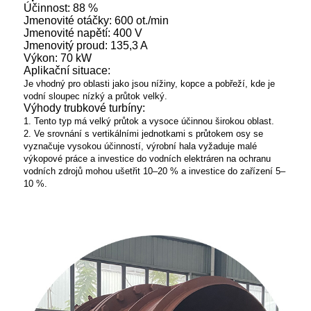
Účinnost: 88 %
Jmenovité otáčky: 600 ot./min
Jmenovité napětí: 400 V
Jmenovitý proud: 135,3 A
Výkon: 70 kW
Aplikační situace:
Je vhodný pro oblasti jako jsou nížiny, kopce a pobřeží, kde je
vodní sloupec nízký a průtok velký.
Výhody trubkové turbíny:
1. Tento typ má velký průtok a vysoce účinnou širokou oblast.
2. Ve srovnání s vertikálními jednotkami s průtokem osy se
vyznačuje vysokou účinností, výrobní hala vyžaduje malé
výkopové práce a investice do vodních elektráren na ochranu
vodních zdrojů mohou ušetřit 10–20 % a investice do zařízení 5–
10 %.