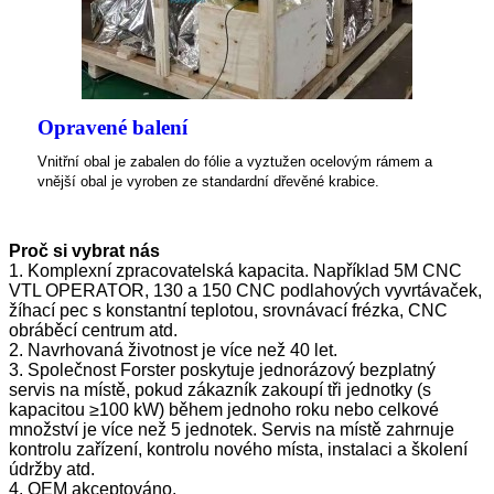
Opravené balení
Vnitřní obal je zabalen do fólie a vyztužen ocelovým rámem a
vnější obal je vyroben ze standardní dřevěné krabice.
Proč si vybrat nás
1. Komplexní zpracovatelská kapacita. Například 5M CNC
VTL OPERATOR, 130 a 150 CNC podlahových vyvrtávaček,
žíhací pec s konstantní teplotou, srovnávací frézka, CNC
obráběcí centrum atd.
2. Navrhovaná životnost je více než 40 let.
3. Společnost Forster poskytuje jednorázový bezplatný
servis na místě, pokud zákazník zakoupí tři jednotky (s
kapacitou ≥100 kW) během jednoho roku nebo celkové
množství je více než 5 jednotek. Servis na místě zahrnuje
kontrolu zařízení, kontrolu nového místa, instalaci a školení
údržby atd.
4. OEM akceptováno.