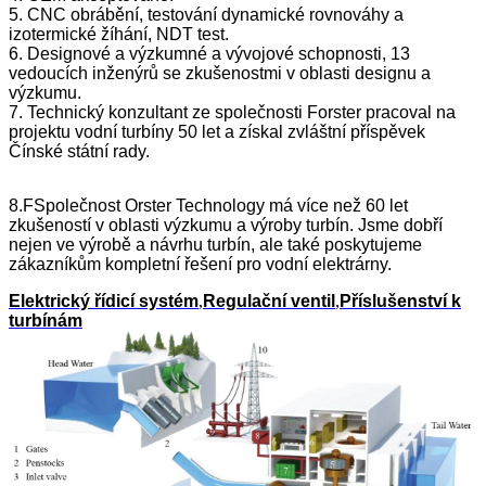
5. CNC obrábění, testování dynamické rovnováhy a
izotermické žíhání, NDT test.
6. Designové a výzkumné a vývojové schopnosti, 13
vedoucích inženýrů se zkušenostmi v oblasti designu a
výzkumu.
7. Technický konzultant ze společnosti Forster pracoval na
projektu vodní turbíny 50 let a získal zvláštní příspěvek
Čínské státní rady.
8.F
Společnost Orster Technology má více než 60 let
zkušeností v oblasti výzkumu a výroby turbín. Jsme dobří
nejen ve výrobě a návrhu turbín, ale také poskytujeme
zákazníkům kompletní řešení pro vodní elektrárny.
Elektrický řídicí systém
,
Regulační ventil
,
Příslušenství k
turbínám