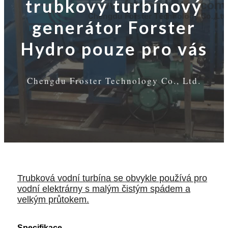
trubkový turbínový
generátor Forster
Hydro pouze pro vás
Chengdu Froster Technology Co., Ltd.
Trubková vodní turbína se obvykle používá pro
vodní elektrárny s malým čistým spádem a
velkým průtokem.
Specifikace