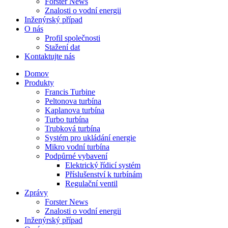
Forster News
Znalosti o vodní energii
Inženýrský případ
O nás
Profil společnosti
Stažení dat
Kontaktujte nás
Domov
Produkty
Francis Turbine
Peltonova turbína
Kaplanova turbína
Turbo turbína
Trubková turbína
Systém pro ukládání energie
Mikro vodní turbína
Podpůrné vybavení
Elektrický řídicí systém
Příslušenství k turbínám
Regulační ventil
Zprávy
Forster News
Znalosti o vodní energii
Inženýrský případ