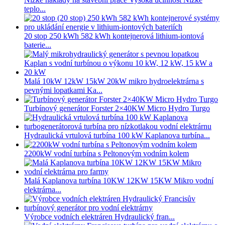
teplo...
20 stop 250 kWh 582 kWh kontejnerová lithium-iontová
baterie...
Malá 10kW 12kW 15kW 20kW mikro hydroelektrárna s
pevnými lopatkami Ka...
Turbínový generátor Forster 2×40KW Micro Hydro Turgo
Hydraulická vrtulová turbína 100 kW Kaplanova turbína...
2200kW vodní turbína s Peltonovým vodním kolem
Malá Kaplanova turbína 10KW 12KW 15KW Mikro vodní
elektrárna...
Výrobce vodních elektráren Hydraulický fran...