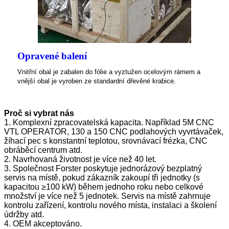
Opravené balení
Vnitřní obal je zabalen do fólie a vyztužen ocelovým rámem a
vnější obal je vyroben ze standardní dřevěné krabice.
Proč si vybrat nás
1. Komplexní zpracovatelská kapacita. Například 5M CNC
VTL OPERATOR, 130 a 150 CNC podlahových vyvrtávaček,
žíhací pec s konstantní teplotou, srovnávací frézka, CNC
obráběcí centrum atd.
2. Navrhovaná životnost je více než 40 let.
3. Společnost Forster poskytuje jednorázový bezplatný
servis na místě, pokud zákazník zakoupí tři jednotky (s
kapacitou ≥100 kW) během jednoho roku nebo celkové
množství je více než 5 jednotek. Servis na místě zahrnuje
kontrolu zařízení, kontrolu nového místa, instalaci a školení
údržby atd.
4. OEM akceptováno.