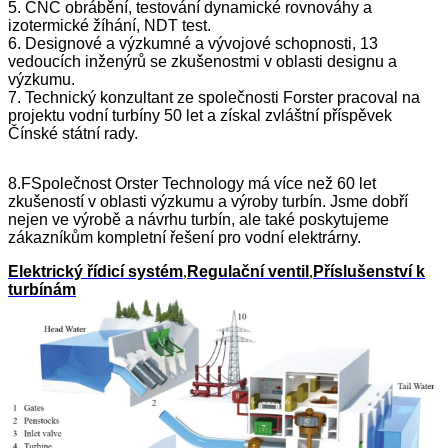
5. CNC obrábění, testování dynamické rovnováhy a
izotermické žíhání, NDT test.
6. Designové a výzkumné a vývojové schopnosti, 13
vedoucích inženýrů se zkušenostmi v oblasti designu a
výzkumu.
7. Technický konzultant ze společnosti Forster pracoval na
projektu vodní turbíny 50 let a získal zvláštní příspěvek
Čínské státní rady.
8.F
Společnost Orster Technology má více než 60 let
zkušeností v oblasti výzkumu a výroby turbín. Jsme dobří
nejen ve výrobě a návrhu turbín, ale také poskytujeme
zákazníkům kompletní řešení pro vodní elektrárny.
Elektrický řídicí systém
,
Regulační ventil
,
Příslušenství k
turbínám