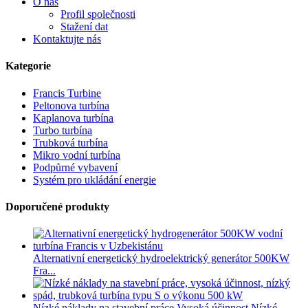
O nás
Profil společnosti
Stažení dat
Kontaktujte nás
Kategorie
Francis Turbine
Peltonova turbína
Kaplanova turbína
Turbo turbína
Trubková turbína
Mikro vodní turbína
Podpůrné vybavení
Systém pro ukládání energie
Doporučené produkty
Alternativní energetický hydroelektrický generátor 500KW
Fra...
Nízké náklady na stavební práce Vysoká účinnost Nízké