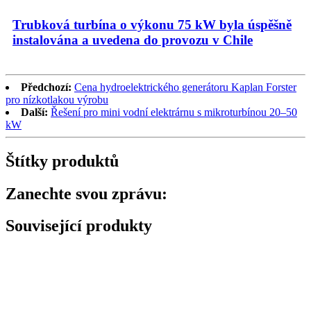
Trubková turbína o výkonu 75 kW byla úspěšně
instalována a uvedena do provozu v Chile
Předchozí:
Cena hydroelektrického generátoru Kaplan Forster
pro nízkotlakou výrobu
Další:
Řešení pro mini vodní elektrárnu s mikroturbínou 20–50
kW
Štítky produktů
Zanechte svou zprávu:
Související produkty