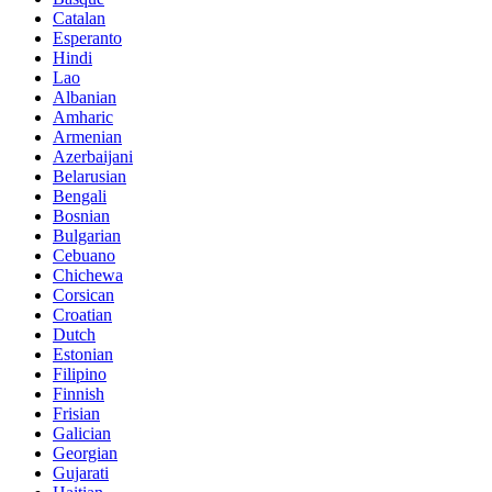
Catalan
Esperanto
Hindi
Lao
Albanian
Amharic
Armenian
Azerbaijani
Belarusian
Bengali
Bosnian
Bulgarian
Cebuano
Chichewa
Corsican
Croatian
Dutch
Estonian
Filipino
Finnish
Frisian
Galician
Georgian
Gujarati