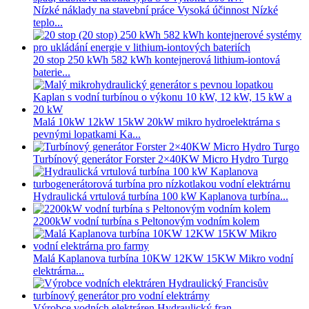
Nízké náklady na stavební práce Vysoká účinnost Nízké
teplo...
20 stop 250 kWh 582 kWh kontejnerová lithium-iontová
baterie...
Malá 10kW 12kW 15kW 20kW mikro hydroelektrárna s
pevnými lopatkami Ka...
Turbínový generátor Forster 2×40KW Micro Hydro Turgo
Hydraulická vrtulová turbína 100 kW Kaplanova turbína...
2200kW vodní turbína s Peltonovým vodním kolem
Malá Kaplanova turbína 10KW 12KW 15KW Mikro vodní
elektrárna...
Výrobce vodních elektráren Hydraulický fran...