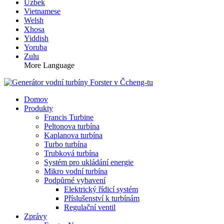
Uzbek
Vietnamese
Welsh
Xhosa
Yiddish
Yoruba
Zulu
More Language
Domov
Produkty
Francis Turbine
Peltonova turbína
Kaplanova turbína
Turbo turbína
Trubková turbína
Systém pro ukládání energie
Mikro vodní turbína
Podpůrné vybavení
Elektrický řídicí systém
Příslušenství k turbínám
Regulační ventil
Zprávy