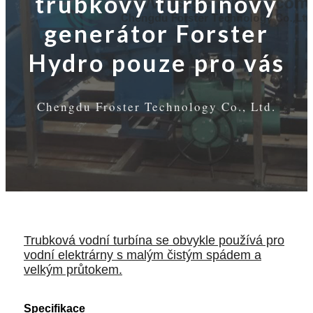
trubkový turbínový
generátor Forster
Hydro pouze pro vás
Chengdu Froster Technology Co., Ltd.
Trubková vodní turbína se obvykle používá pro
vodní elektrárny s malým čistým spádem a
velkým průtokem.
Specifikace