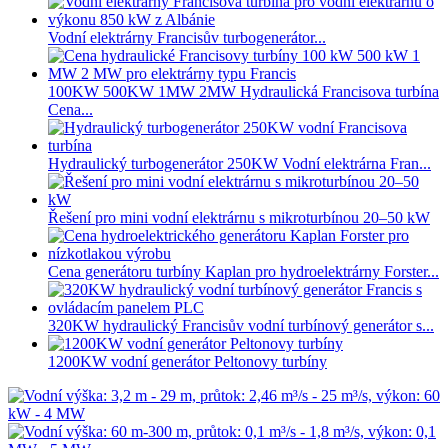
Vodní elektrárny Francisův turbogenerátor...
100KW 500KW 1MW 2MW Hydraulická Francisova turbína
Cena...
Hydraulický turbogenerátor 250KW Vodní elektrárna Fran...
Řešení pro mini vodní elektrárnu s mikroturbínou 20–50 kW
Cena generátoru turbíny Kaplan pro hydroelektrárny Forster...
320KW hydraulický Francisův vodní turbínový generátor s...
1200KW vodní generátor Peltonovy turbíny