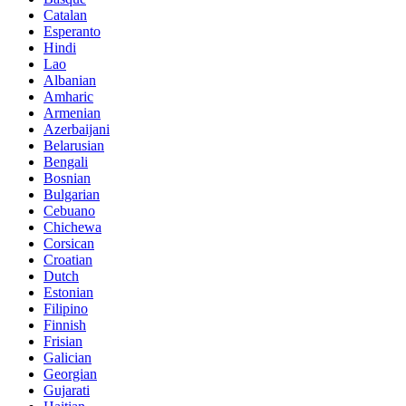
Catalan
Esperanto
Hindi
Lao
Albanian
Amharic
Armenian
Azerbaijani
Belarusian
Bengali
Bosnian
Bulgarian
Cebuano
Chichewa
Corsican
Croatian
Dutch
Estonian
Filipino
Finnish
Frisian
Galician
Georgian
Gujarati