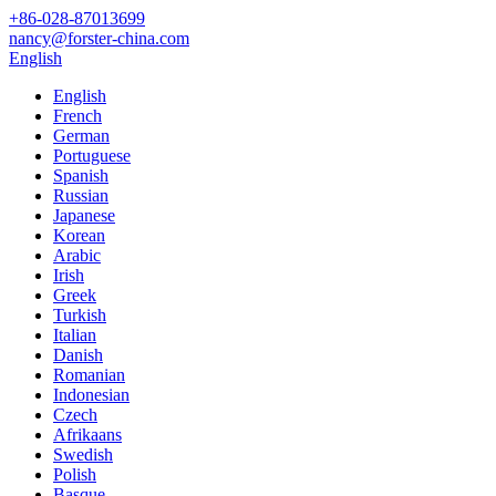
+86-028-87013699
nancy@forster-china.com
English
English
French
German
Portuguese
Spanish
Russian
Japanese
Korean
Arabic
Irish
Greek
Turkish
Italian
Danish
Romanian
Indonesian
Czech
Afrikaans
Swedish
Polish
Basque