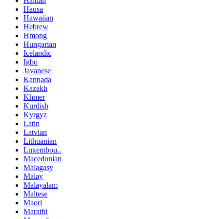
Haitian
Hausa
Hawaiian
Hebrew
Hmong
Hungarian
Icelandic
Igbo
Javanese
Kannada
Kazakh
Khmer
Kurdish
Kyrgyz
Latin
Latvian
Lithuanian
Luxembou..
Macedonian
Malagasy
Malay
Malayalam
Maltese
Maori
Marathi