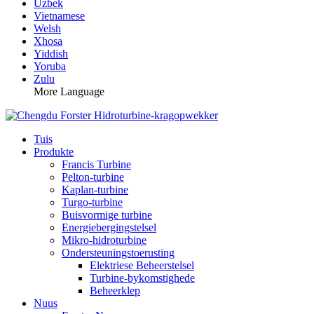
Uzbek
Vietnamese
Welsh
Xhosa
Yiddish
Yoruba
Zulu
More Language
Tuis
Produkte
Francis Turbine
Pelton-turbine
Kaplan-turbine
Turgo-turbine
Buisvormige turbine
Energiebergingstelsel
Mikro-hidroturbine
Ondersteuningstoerusting
Elektriese Beheerstelsel
Turbine-bykomstighede
Beheerklep
Nuus