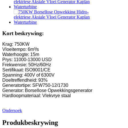
Klein Kaplan-turbine 10KW 12KW 15KW Mikro-waterkrag...
Vervaardiger van hidroëlektriese toerusting, hidrouliese frank ...
Hidroëlektriese Kragstelsels Francis Turbine Generator...
Kort beskrywing:
100KW 500KW 1MW 2MW Hidrouliese Francis-turbineprys ..
Krag: 750KW
Vloeitempo: 6m³/s
Hidrouliese Turbine Generator 250KW Hidro-elektriese Fran ..
Waterhoogte: 15m
Prys: 11000-13000 USD
Mikro Turgo Turbine Mini Hidrokragoplossing 20KW-50KW
Frekwensie: 50Hz/60Hz
Sertifikaat: ISO9001/CE
Forster Hidroëlektriese Kaplan Turbine Generator Prys...
Spanning: 400V of 6300V
Doeltreffendheid: 93%
320KW Hidrouliese Francis Waterturbine Generator Met ...
Generatortipe: SFW750-12/1730
Generator: Borsellose Opwekkingsgenerator
1200KW Hidroëlektriese Pelton-turbinegenerator
Hardloopmateriaal: Vlekvrye staal
Alternatiewe Energie Hidroëlektriese Generator 500KW Fra ...
Ondersoek
Lae Siviele Konstruksiekoste Hoë Doeltreffendheid Lae Heat ..
Produkbeskrywing
20 voet 250 kWh 582 kWh gekontainerde litium-ioon battery...