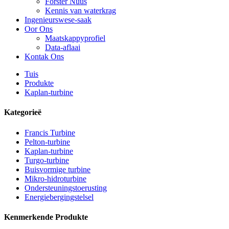
Forster Nuus
Kennis van waterkrag
Ingenieurswese-saak
Oor Ons
Maatskappyprofiel
Data-aflaai
Kontak Ons
Tuis
Produkte
Kaplan-turbine
Kategorieë
Francis Turbine
Pelton-turbine
Kaplan-turbine
Turgo-turbine
Alternatiewe Energie Hidroëlektriese Generator 500KW Fra ...
Buisvormige turbine
Mikro-hidroturbine
Lae Siviele Konstruksiekoste Hoë Doeltreffendheid Lae Heat ..
Ondersteuningstoerusting
Energiebergingstelsel
20 voet 250 kWh 582 kWh gekontainerde litium-ioon battery...
Kenmerkende Produkte
Klein 10kW 12kW 15kW 20kW Mikro Hidro Vaste Lem Ka...