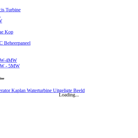
.
ine
.
Loading...