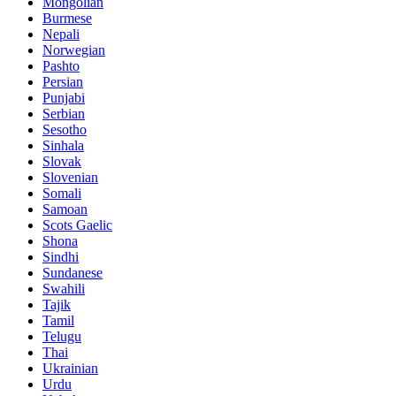
Mongolian
Burmese
Nepali
Norwegian
Pashto
Persian
Punjabi
Serbian
Sesotho
Sinhala
Slovak
Slovenian
Somali
Samoan
Scots Gaelic
Shona
Sindhi
Sundanese
Swahili
Tajik
Tamil
Telugu
Thai
Ukrainian
Urdu