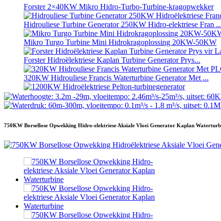
Forster 2×40KW Mikro Hidro-Turbo-Turbine-kragopwekker
Hidrouliese Turbine Generator 250KW Hidro-elektriese Fran ..
Mikro Turgo Turbine Mini Hidrokragoplossing 20KW-50KW
Forster Hidroëlektriese Kaplan Turbine Generator Prys...
320KW Hidrouliese Francis Waterturbine Generator Met ...
1200KW Hidroëlektriese Pelton-turbinegenerator
Alternatiewe Energie Hidroëlektriese Generator 500KW Fra ...
750KW Borsellose Opwekking Hidro-elektriese Aksiale Vloei Generator Kaplan Waterturb
Lae Siviele Konstruksiekoste Hoë Doeltreffendheid Lae Heat ..
20 voet 250 kWh 582 kWh gekontainerde litium-ioon battery...
Klein 10kW 12kW 15kW 20kW Mikro Hidro Vaste Lem Ka...
Forster 2×40KW Mikro Hidro-Turbo-Turbine-kragopwekker
Hidrouliese skroefturbine 100kW Kaplan-turbine-generator ...
2200kW Hidrokrag Pelton Waterwiel Turbine Generator