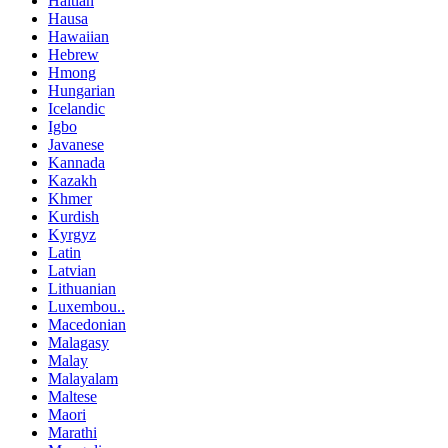
Haitian
Hausa
Hawaiian
Hebrew
Hmong
Hungarian
Icelandic
Igbo
Javanese
Kannada
Kazakh
Khmer
Kurdish
Kyrgyz
Latin
Latvian
Lithuanian
Luxembou..
Macedonian
Malagasy
Malay
Malayalam
Maltese
Maori
Marathi