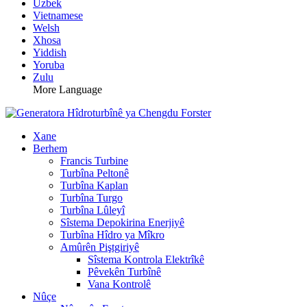
Uzbek
Vietnamese
Welsh
Xhosa
Yiddish
Yoruba
Zulu
More Language
Xane
Berhem
Francis Turbine
Turbîna Peltonê
Turbîna Kaplan
Turbîna Turgo
Turbîna Lûleyî
Sîstema Depokirina Enerjiyê
Turbîna Hîdro ya Mîkro
Amûrên Piştgiriyê
Sîstema Kontrola Elektrîkê
Pêvekên Turbînê
Vana Kontrolê
Nûçe