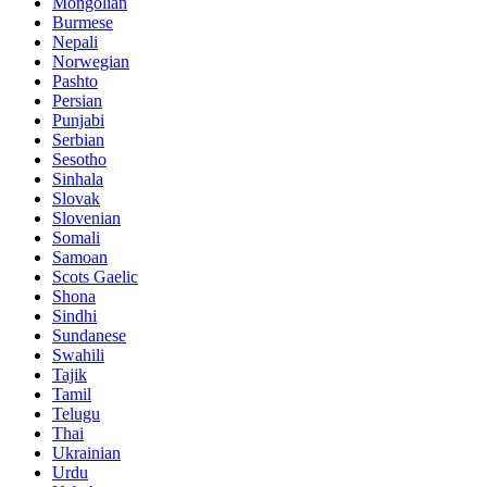
Mongolian
Burmese
Nepali
Norwegian
Pashto
Persian
Punjabi
Serbian
Sesotho
Sinhala
Slovak
Slovenian
Somali
Samoan
Scots Gaelic
Shona
Sindhi
Sundanese
Swahili
Tajik
Tamil
Telugu
Thai
Ukrainian
Urdu