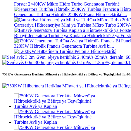
Forster 2×40KW Mîkro Hîdro Turbo Generatora Turbînê
Generatora Turbîna Hîdrolîk 250KW Frana Hîdroelektrîkê ...
Çareseriya Hîdroenerjiya Mini ya Turbîna Mîkro Turbo 20
Bihayê Jeneratora Turbînê ya Kaplan a Hîdroelektrîkê ya Forster
320KW Hîdrolîk Francis Generatora Turbîna Avê bi...
1200KW Hilberînera Turbîna Pelton a Hîdroelektrîkî
Jeneratora Hîdroelektrîkê ya Enerjiya Alternatîf 500KW Fra...
750KW Generatora Herikîna Mîhwerî ya Hîdroelektrîkê ya Bêfirçe ya Teşwîqkirinê Turbî
Mesrefa Avakirina Sivîl a Kêm Karîgeriya Bilind Heating Kêm 
Pîlê Lîtyûm-îyon ê Konteynirî yê 20ft 250KWh 582KWh...
Kayaka Sabît a Mîkro Hîdro ya Biçûk 10kW 12kW 15kW 20k
Forster 2×40KW Mîkro Hîdro Turbo Generatora Turbînê
Turbîna Perwaneya Hîdrolîk 100kW Kaplan Turbîn Gen...
2200kW Hîdroeneratora Pelton a Turbîna Çerxa Avê