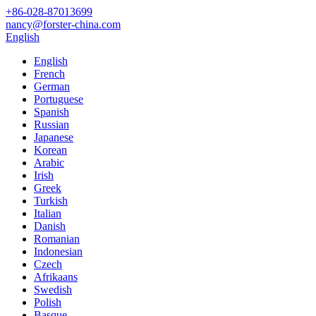
+86-028-87013699
nancy@forster-china.com
English
English
French
German
Portuguese
Spanish
Russian
Japanese
Korean
Arabic
Irish
Greek
Turkish
Italian
Danish
Romanian
Indonesian
Czech
Afrikaans
Swedish
Polish
Basque