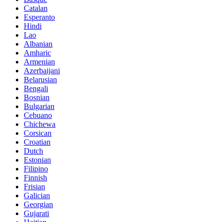
Catalan
Esperanto
Hindi
Lao
Albanian
Amharic
Armenian
Azerbaijani
Belarusian
Bengali
Bosnian
Bulgarian
Cebuano
Chichewa
Corsican
Croatian
Dutch
Estonian
Filipino
Finnish
Frisian
Galician
Georgian
Gujarati