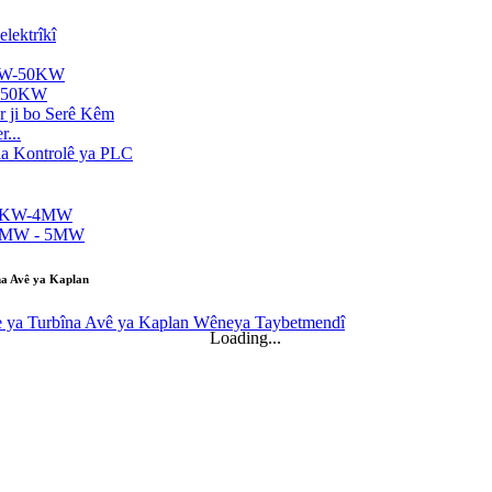
KW-50KW
...
na Avê ya Kaplan
...
Loading...
W...