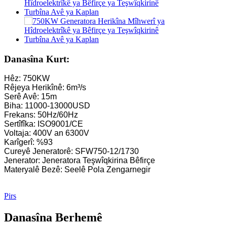
Turbîna Kaplan a Biçûk 10KW 12KW 15KW Hîdroenerjiya Mî
Hilberînerê Amûrên Hîdroelektrîkê Franca Hîdrolîk...
Sîstemên Hêza Hîdroelektrîkê Francis Turbine Generato...
Danasîna Kurt:
100KW 500KW 1MW 2MW Bihayê Turbîna Francis a Hîdrolîk
Hêz: 750KW
Rêjeya Herikînê: 6m³/s
Generatora Turbîna Hîdrolîk 250KW Frana Hîdroelektrîkê ...
Serê Avê: 15m
Biha: 11000-13000USD
Çareseriya Hîdroenerjiya Mini ya Turbîna Mîkro Turbo 20
Frekans: 50Hz/60Hz
Sertîfîka: ISO9001/CE
Bihayê Jeneratora Turbînê ya Kaplan a Hîdroelektrîkê ya Forster
Voltaja: 400V an 6300V
Karîgerî: %93
320KW Hîdrolîk Francis Generatora Turbîna Avê bi...
Cureyê Jeneratorê: SFW750-12/1730
Jenerator: Jeneratora Teşwîqkirina Bêfirçe
1200KW Hilberînera Turbîna Pelton a Hîdroelektrîkî
Materyalê Bezê: Seelê Pola Zengarnegir
Jeneratora Hîdroelektrîkê ya Enerjiya Alternatîf 500KW Fra...
Pirs
Mesrefa Avakirina Sivîl a Kêm Karîgeriya Bilind Heating Kêm 
Danasîna Berhemê
Pîlê Lîtyûm-îyon ê Konteynirî yê 20ft 250KWh 582KWh...