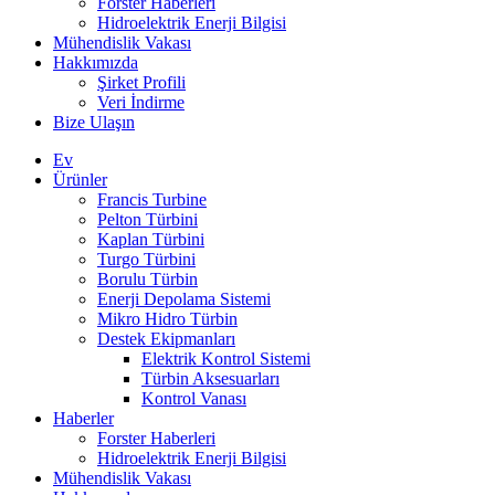
Forster Haberleri
Hidroelektrik Enerji Bilgisi
Mühendislik Vakası
Hakkımızda
Şirket Profili
Veri İndirme
Bize Ulaşın
Ev
Ürünler
Francis Turbine
Pelton Türbini
Kaplan Türbini
Turgo Türbini
Borulu Türbin
Enerji Depolama Sistemi
Mikro Hidro Türbin
Destek Ekipmanları
Elektrik Kontrol Sistemi
Türbin Aksesuarları
Kontrol Vanası
Haberler
Forster Haberleri
Hidroelektrik Enerji Bilgisi
Mühendislik Vakası