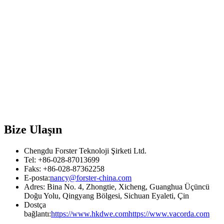
Bize Ulaşın
Chengdu Forster Teknoloji Şirketi Ltd.
Tel: +86-028-87013699
Faks: +86-028-87362258
E-posta:
nancy@forster-china.com
Adres: Bina No. 4, Zhongtie, Xicheng, Guanghua Üçüncü
Doğu Yolu, Qingyang Bölgesi, Sichuan Eyaleti, Çin
Dostça
bağlantı:
https://www.hkdwe.com
https://www.vacorda.com