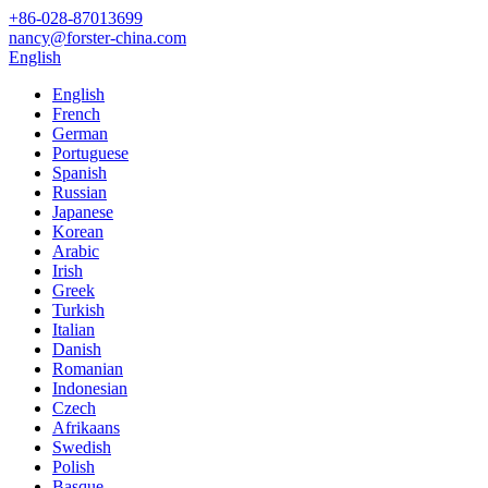
+86-028-87013699
nancy@forster-china.com
English
English
French
German
Portuguese
Spanish
Russian
Japanese
Korean
Arabic
Irish
Greek
Turkish
Italian
Danish
Romanian
Indonesian
Czech
Afrikaans
Swedish
Polish
Basque