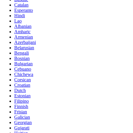
Catalan
Esperanto
Hindi
Lao
Albanian
Amharic
Armenian
Azerbaijani
Belarusian
Bengali
Bosnian
Bulgarian
Cebuano
Chichewa
Corsican
Croatian
Dutch
Estonian
Filipino
Finnish
Frisian
Galician
Georgian
Gujarati