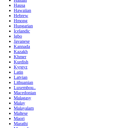
Haitian
Hausa
Hawaiian
Hebrew
Hmong
Hungarian
Icelandic
Igbo
Javanese
Kannada
Kazakh
Khmer
Kurdish
Kyrgyz
Latin
Latvian
Lithuanian
Luxembou..
Macedonian
Malagasy
Malay
Malayalam
Maltese
Maori
Marathi