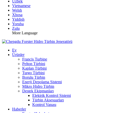
Uzbek
Vietnamese
Welsh
Xhosa
Yiddish
Yoruba
Zulu
More Language
Ev
Ürünler
Francis Turbine
Pelton Türbini
Kaplan Türbini
Turgo Türbini
Borulu Türbin
Enerji Depolama Sistemi
Mikro Hidro Türbin
Destek Ekipmanları
Elektrik Kontrol Sistemi
Türbin Aksesuarları
Kontrol Vanası
Haberler