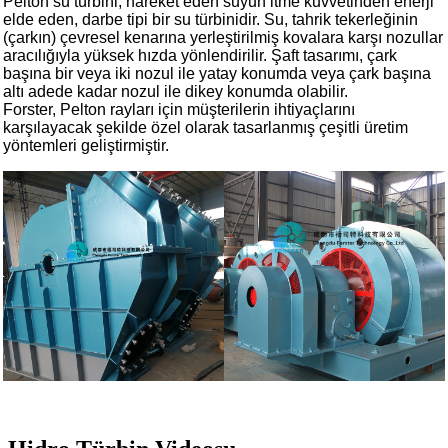
Pelton su türbini, hareket eden suyun itme kuvvetinden enerji
elde eden, darbe tipi bir su türbinidir. Su, tahrik tekerleğinin
(çarkın) çevresel kenarına yerleştirilmiş kovalara karşı nozullar
aracılığıyla yüksek hızda yönlendirilir. Şaft tasarımı, çark
başına bir veya iki nozul ile yatay konumda veya çark başına
altı adede kadar nozul ile dikey konumda olabilir.
Forster, Pelton rayları için müşterilerin ihtiyaçlarını
karşılayacak şekilde özel olarak tasarlanmış çeşitli üretim
yöntemleri geliştirmiştir.