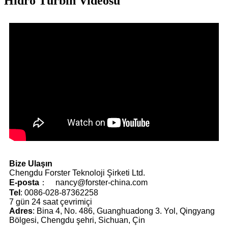
Hidro Türbin Videosu
Bize Ulaşın
Chengdu Forster Teknoloji Şirketi Ltd.
E-posta
： nancy@forster-china.com
Tel
: 0086-028-87362258
7 gün 24 saat çevrimiçi
Adres
: Bina 4, No. 486, Guanghuadong 3. Yol, Qingyang
Bölgesi, Chengdu şehri, Sichuan, Çin