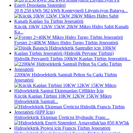
20 ft 250 kWh 582 kWh Konteynerli Lityum-iyon Batarya...
Küçük 10kW 12kW 15kW 20kW Mikro Hidro Sabit Kanatlı
Ka...
Forster 2×40KW Mikro Hidro Turgo Türbin Jeneratörü
Hidrolik Pervaneli Türbin 100kW Kaplan Türbin Jeneratörü...
2200kW Hidroelektrik Santrali Pelton Su Çarkı Türbin
Jeneratörü
Küçük Kaplan Türbini 10KW 12KW 15KW Mikro
Hidroelektrik Santrali...
Hidroelektrik Ekipman Üreticisi Hydraulic Franc...