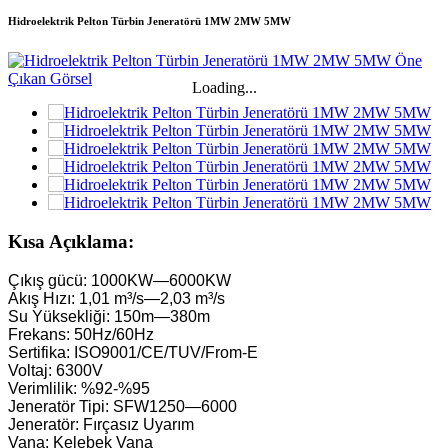
Hidroelektrik Pelton Türbin Jeneratörü 1MW 2MW 5MW
Loading...
Kısa Açıklama:
Çıkış gücü: 1000KW—6000KW
Akış Hızı: 1,01 m³/s—2,03 m³/s
Su Yüksekliği: 150m—380m
Frekans: 50Hz/60Hz
Sertifika: ISO9001/CE/TUV/From-E
Voltaj: 6300V
Verimlilik: %92-%95
Jeneratör Tipi: SFW1250—6000
Jeneratör: Fırçasız Uyarım
Vana: Kelebek Vana