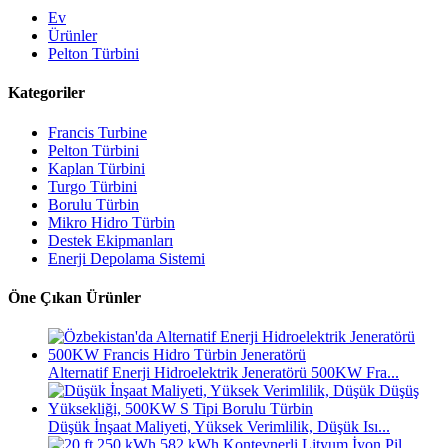
Ev
Ürünler
Pelton Türbini
Kategoriler
Francis Turbine
Pelton Türbini
Kaplan Türbini
Turgo Türbini
Borulu Türbin
Mikro Hidro Türbin
Destek Ekipmanları
Enerji Depolama Sistemi
Öne Çıkan Ürünler
Alternatif Enerji Hidroelektrik Jeneratörü 500KW Fra...
Düşük İnşaat Maliyeti, Yüksek Verimlilik, Düşük Isı...