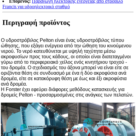
Επόμενος:
Παραγωγή ηλεκτρικής ενέργειας από στρόβιλο
Francis για υδροηλεκτρικό σταθμό
Περιγραφή προϊόντος
Ο υδροστρόβιλος Pelton είναι ένας υδροστρόβιλος τύπου
ώθησης, που εξάγει ενέργεια από την ώθηση του κινούμενου
νερού. Το νερό κατευθύνεται με υψηλή ταχύτητα μέσω
ακροφυσίων προς τους κάδους, οι οποίοι είναι διατεταγμένοι
γύρω από το περιφερειακό χείλος ενός κινητήριου τροχού -
του δρομέα. Ο σχεδιασμός του άξονα μπορεί να είναι είτε σε
οριζόντια θέση σε συνδυασμό με ένα ή δύο ακροφύσια ανά
δρομέα, είτε σε κατακόρυφη θέση με έως και έξι ακροφύσια
ανά δρομέα.
Η Forster έχει εφεύρει διάφορες μεθόδους κατασκευής για
δρομείς Pelton - προσαρμοσμένες στις ανάγκες των πελατών.