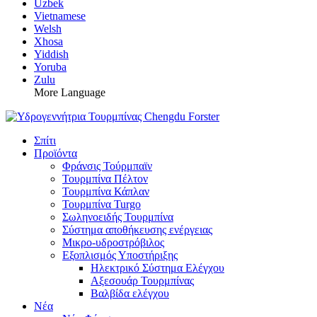
Uzbek
Vietnamese
Welsh
Xhosa
Yiddish
Yoruba
Zulu
More Language
Σπίτι
Προϊόντα
Φράνσις Τούρμπαϊν
Τουρμπίνα Πέλτον
Τουρμπίνα Κάπλαν
Τουρμπίνα Turgo
Σωληνοειδής Τουρμπίνα
Σύστημα αποθήκευσης ενέργειας
Μικρο-υδροστρόβιλος
Εξοπλισμός Υποστήριξης
Ηλεκτρικό Σύστημα Ελέγχου
Αξεσουάρ Τουρμπίνας
Βαλβίδα ελέγχου
Νέα