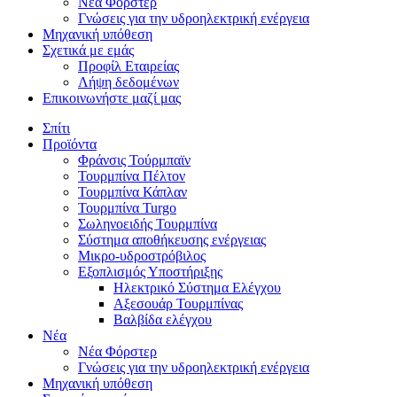
Νέα Φόρστερ
Γνώσεις για την υδροηλεκτρική ενέργεια
Μηχανική υπόθεση
Σχετικά με εμάς
Προφίλ Εταιρείας
Λήψη δεδομένων
Επικοινωνήστε μαζί μας
Σπίτι
Προϊόντα
Φράνσις Τούρμπαϊν
Τουρμπίνα Πέλτον
Τουρμπίνα Κάπλαν
Τουρμπίνα Turgo
Σωληνοειδής Τουρμπίνα
Σύστημα αποθήκευσης ενέργειας
Μικρο-υδροστρόβιλος
Εξοπλισμός Υποστήριξης
Ηλεκτρικό Σύστημα Ελέγχου
Αξεσουάρ Τουρμπίνας
Βαλβίδα ελέγχου
Νέα
Νέα Φόρστερ
Γνώσεις για την υδροηλεκτρική ενέργεια
Μηχανική υπόθεση