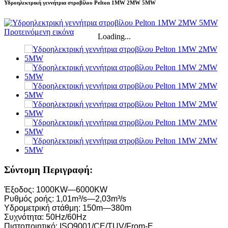
Υδροηλεκτρική γεννήτρια στροβίλου Pelton 1MW 2MW 5MW
Loading...
Σύντομη Περιγραφή:
Έξοδος: 1000KW—6000KW
Ρυθμός ροής: 1,01m³/s—2,03m³/s
Υδρομετρική στάθμη: 150m—380m
Συχνότητα: 50Hz/60Hz
Πιστοποιητικό: ISO9001/CE/TUV/From-E