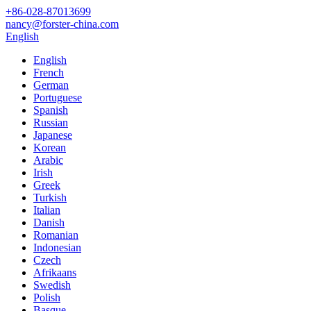
+86-028-87013699
nancy@forster-china.com
English
English
French
German
Portuguese
Spanish
Russian
Japanese
Korean
Arabic
Irish
Greek
Turkish
Italian
Danish
Romanian
Indonesian
Czech
Afrikaans
Swedish
Polish
Basque