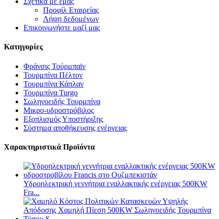
Σχετικά με εμάς
Προφίλ Εταιρείας
Λήψη δεδομένων
Επικοινωνήστε μαζί μας
Κατηγορίες
Φράνσις Τούρμπαϊν
Τουρμπίνα Πέλτον
Τουρμπίνα Κάπλαν
Τουρμπίνα Turgo
Σωληνοειδής Τουρμπίνα
Μικρο-υδροστρόβιλος
Εξοπλισμός Υποστήριξης
Σύστημα αποθήκευσης ενέργειας
Χαρακτηριστικά Προϊόντα
Υδροηλεκτρική γεννήτρια εναλλακτικής ενέργειας 500KW
Fra...