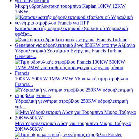
Μικρή υδροηλεκτρική τουρμπίνα Kaplan 10KW 12KW
15KW
Κατασκευαστής υδροηλεκτρικού εξοπλισμού Υδραυλική
φράξια...
Υδροηλεκτρικά Συστήματα Ενέργειας Francis Turbine
Generate...
100KW 500KW 1MW 2MW Υδραυλική τιμή στροβίλου
Francis...
Υδραυλική γεννήτρια στροβίλου 250KW υδροηλεκτρική
γαλ...
Μίνι Υδροηλεκτρική Λύση για Τουρμπίνα Μικρο-Τούργκο
20KW-50KW