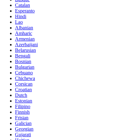
Catalan
Esperanto
Hindi
Lao
Albanian
Amharic
Armenian
Azerbaijani
Belarusian
Bengali
Bosnian
Bulgarian
Cebuano
Chichewa
Corsican
Croatian
Dutch
Estonian
Filipino
Finnish
Frisian
Galician
Georgian
Gujarati