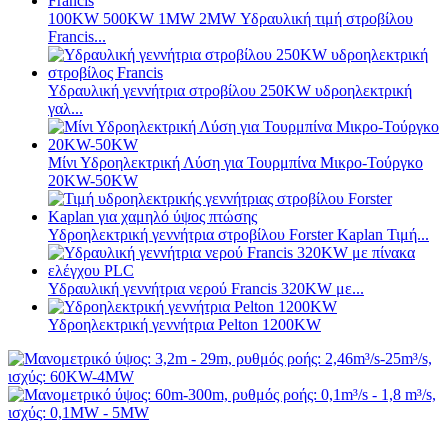
100KW 500KW 1MW 2MW Υδραυλική τιμή στροβίλου
Francis...
Υδραυλική γεννήτρια στροβίλου 250KW υδροηλεκτρική
γαλ...
Μίνι Υδροηλεκτρική Λύση για Τουρμπίνα Μικρο-Τούργκο
20KW-50KW
Υδροηλεκτρική γεννήτρια στροβίλου Forster Kaplan Τιμή...
Υδραυλική γεννήτρια νερού Francis 320KW με...
Υδροηλεκτρική γεννήτρια Pelton 1200KW