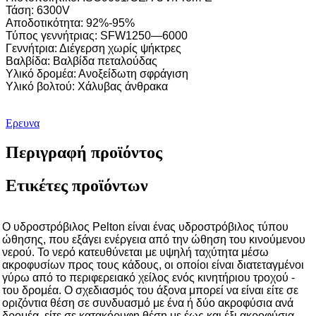
Τάση: 6300V
Αποδοτικότητα: 92%-95%
Τύπος γεννήτριας: SFW1250—6000
Γεννήτρια: Διέγερση χωρίς ψήκτρες
Βαλβίδα: Βαλβίδα πεταλούδας
Υλικό δρομέα: Ανοξείδωτη σφράγιση
Υλικό βολτού: Χάλυβας άνθρακα
Ερευνα
Περιγραφή προϊόντος
Ετικέτες προϊόντων
Ο υδροστρόβιλος Pelton είναι ένας υδροστρόβιλος τύπου
ώθησης, που εξάγει ενέργεια από την ώθηση του κινούμενου
νερού. Το νερό κατευθύνεται με υψηλή ταχύτητα μέσω
ακροφυσίων προς τους κάδους, οι οποίοι είναι διατεταγμένοι
γύρω από το περιφερειακό χείλος ενός κινητήριου τροχού -
του δρομέα. Ο σχεδιασμός του άξονα μπορεί να είναι είτε σε
οριζόντια θέση σε συνδυασμό με ένα ή δύο ακροφύσια ανά
δρομέα, είτε σε κατακόρυφη θέση με έως και έξι ακροφύσια