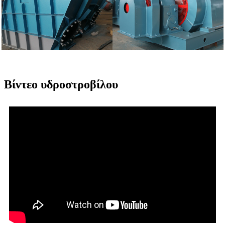
Βίντεο υδροστροβίλου