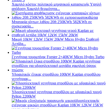
Χαμηλό κόστος πολιτικού μηχανικού κατασκευής Υψηλή
απόδοση Χαμηλή θερμότητα...
Μπαταρία ιόντων λιθίου 20ft 250KWh 582KWh σε
συσκευασία...
Μικρή 10kW 12kW 15kW 20kW Micro Hydro Σταθερή
Λεπίδα...
Γεννήτρια τουρμπίνας Forster 2×40KW Micro Hydro Turbo
Υδραυλικός έλικας στροβίλου 100kW Kaplan στροβίλου
γεννήτριας...
Υδροηλεκτρική γεννήτρια στροβίλου με υδραυλικό τροχό
Pelton 2200kW