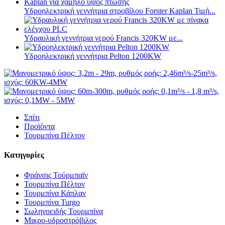
Υδροηλεκτρική γεννήτρια στροβίλου Forster Kaplan Τιμή...
Υδραυλική γεννήτρια νερού Francis 320KW με...
Υδροηλεκτρική γεννήτρια Pelton 1200KW
Σπίτι
Προϊόντα
Τουρμπίνα Πέλτον
Κατηγορίες
Φράνσις Τούρμπαϊν
Τουρμπίνα Πέλτον
Τουρμπίνα Κάπλαν
Τουρμπίνα Turgo
Σωληνοειδής Τουρμπίνα
Μικρο-υδροστρόβιλος