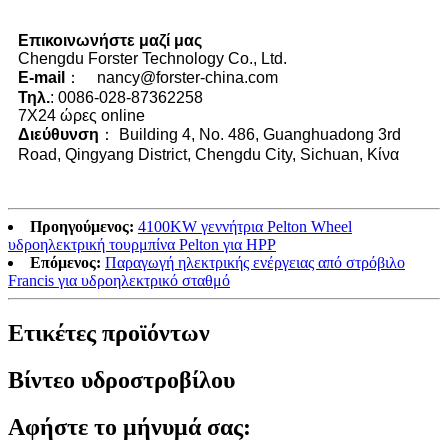
Επικοινωνήστε μαζί μας
Chengdu Forster Technology Co., Ltd.
E-mail
： nancy@forster-china.com
Τηλ.
: 0086-028-87362258
7X24 ώρες online
Διεύθυνση
： Building 4, No. 486, Guanghuadong 3rd
Road, Qingyang District, Chengdu City, Sichuan, Κίνα
Προηγούμενος:
4100KW γεννήτρια Pelton Wheel
υδροηλεκτρική τουρμπίνα Pelton για HPP
Επόμενος:
Παραγωγή ηλεκτρικής ενέργειας από στρόβιλο
Francis για υδροηλεκτρικό σταθμό
Ετικέτες προϊόντων
Βίντεο υδροστροβίλου
Αφήστε το μήνυμά σας: