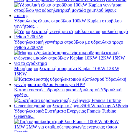
Υδραυλικός έλικας στροβίλου 100kW Kaplan στροβίλου
γεννήτριας...
Υδροηλεκτρική γεννήτρια στροβίλου με υδραυλικό τροχό
Pelton 2200kW
Μικρή υδροηλεκτρική τουρμπίνα Kaplan 10KW 12KW
15KW
Κατασκευαστής υδροηλεκτρικού εξοπλισμού Υδραυλική
φράξια...
Υδροηλεκτρικά Συστήματα Ενέργειας Francis Turbine
Generate...