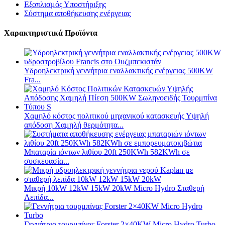
Εξοπλισμός Υποστήριξης
Σύστημα αποθήκευσης ενέργειας
Χαρακτηριστικά Προϊόντα
Υδροηλεκτρική γεννήτρια εναλλακτικής ενέργειας 500KW
Fra...
Χαμηλό κόστος πολιτικού μηχανικού κατασκευής Υψηλή
απόδοση Χαμηλή θερμότητα...
Μπαταρία ιόντων λιθίου 20ft 250KWh 582KWh σε
συσκευασία...
Μικρή 10kW 12kW 15kW 20kW Micro Hydro Σταθερή
Λεπίδα...
Γεννήτρια τουρμπίνας Forster 2×40KW Micro Hydro Turbo