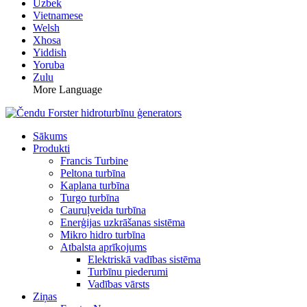
Uzbek
Vietnamese
Welsh
Xhosa
Yiddish
Yoruba
Zulu
More Language
Sākums
Produkti
Francis Turbine
Peltona turbīna
Kaplana turbīna
Turgo turbīna
Cauruļveida turbīna
Enerģijas uzkrāšanas sistēma
Mikro hidro turbīna
Atbalsta aprīkojums
Elektriskā vadības sistēma
Turbīnu piederumi
Vadības vārsts
Ziņas