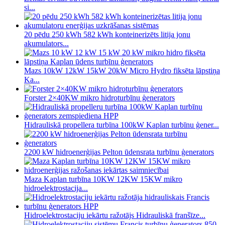
si...
20 pēdu 250 kWh 582 kWh konteinerizēts litija jonu
akumulators...
Mazs 10kW 12kW 15kW 20kW Micro Hydro fiksēta lāpstiņa
Ka...
Forster 2×40KW mikro hidroturbīnu ģenerators
Hidrauliskā propellera turbīna 100kW Kaplan turbīnu ģener...
2200 kW hidroenerģijas Pelton ūdensrata turbīnu ģenerators
Maza Kaplan turbīna 10KW 12KW 15KW mikro
hidroelektrostacija...
Hidroelektrostaciju iekārtu ražotājs Hidrauliskā franšīze...