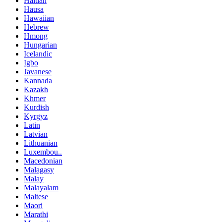
Haitian
Hausa
Hawaiian
Hebrew
Hmong
Hungarian
Icelandic
Igbo
Javanese
Kannada
Kazakh
Khmer
Kurdish
Kyrgyz
Latin
Latvian
Lithuanian
Luxembou..
Macedonian
Malagasy
Malay
Malayalam
Maltese
Maori
Marathi