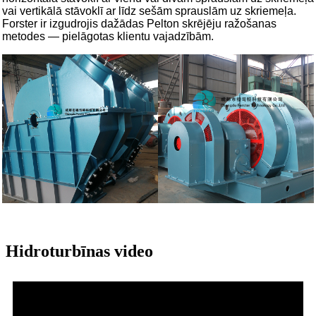
vai vertikālā stāvoklī ar līdz sešām sprauslām uz skriemeļa.
Forster ir izgudrojis dažādas Pelton skrējēju ražošanas
metodes — pielāgotas klientu vajadzībām.
Hidroturbīnas video