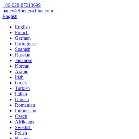
+86-028-87013699
nancy@forster-china.com
English
English
French
German
Portuguese
Spanish
Russian
Japanese
Korean
Arabic
Irish
Greek
Turkish
Italian
Danish
Romanian
Indonesian
Czech
Afrikaans
Swedish
Polish
Basque