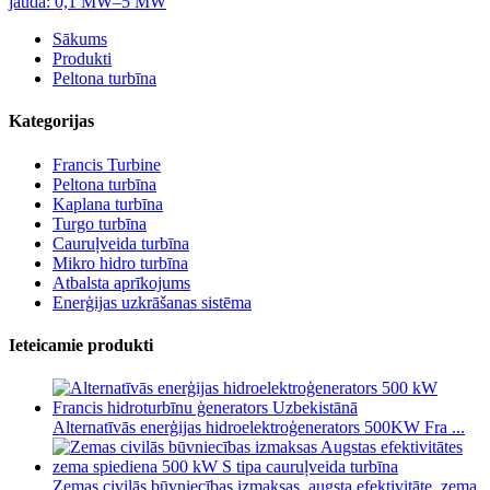
Sākums
Produkti
Peltona turbīna
Kategorijas
Francis Turbine
Peltona turbīna
Kaplana turbīna
Turgo turbīna
Cauruļveida turbīna
Mikro hidro turbīna
Atbalsta aprīkojums
Enerģijas uzkrāšanas sistēma
Ieteicamie produkti
Alternatīvās enerģijas hidroelektroģenerators 500KW Fra ...
Zemas civilās būvniecības izmaksas, augsta efektivitāte, zema