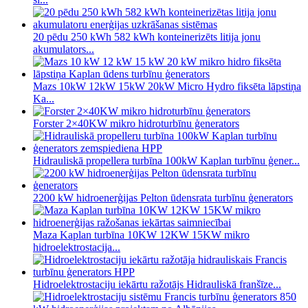
20 pēdu 250 kWh 582 kWh konteinerizēts litija jonu
akumulators...
Mazs 10kW 12kW 15kW 20kW Micro Hydro fiksēta lāpstiņa
Ka...
Forster 2×40KW mikro hidroturbīnu ģenerators
Hidrauliskā propellera turbīna 100kW Kaplan turbīnu ģener...
2200 kW hidroenerģijas Pelton ūdensrata turbīnu ģenerators
Maza Kaplan turbīna 10KW 12KW 15KW mikro
hidroelektrostacija...
Hidroelektrostaciju iekārtu ražotājs Hidrauliskā franšīze...