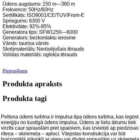
Ūdens augstums: 150 m—380 m
Frekvence: 50Hz/60Hz
Sertifikāts: ISO9001/CE/TUV/From-E
Spriegums: 6300 V
Efektivitāte: 92%-95%
Ģeneratora tips: SFW1250—6000
Ģenerators: bezkontaktu ierosme
Vārsts: tauriņa vārsts
Skrējmateriāls: Nerūsējošais tērauds
Volūtas materiāls: oglekļa tērauds
Pieprasījums
Produkta apraksts
Produkta tagi
Peltona ūdens turbīna ir impulsa tipa ūdens turbīna, kas iegūst
enerģiju no kustīgā ūdens impulsa. Ūdens ar lielu ātrumu tiek
virzīts caur sprauslām pret spaiņiem, kas izvietoti ap piedziņas
riteņa – skriemeļa – aploci. Vārpstas konstrukcija var būt
horizontālā stāvoklī ar vienu vai divām sprauslām uz skriemeļa