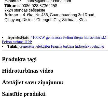
E-pasts
： nancy@forster-china.com
Tālrunis
: 0086-028-87362258
7x24 stundas tiešsaistē
Adrese
： 4. ēka, Nr. 486, Guanghuadong 3rd Road,
Qingyang District, Chengdu City, Sichuan, Ķīna
Iepriekšējais:
4100KW ģeneratora Pelton riteņu hidroelektriskā
Pelton turbīna HPP
Tālāk:
Ģenerējiet elektrību Francis turbīna hidroelektrostacijai
Produkta tagi
Hidroturbīnas video
Atstājiet savu ziņojumu:
Saistītie produkti