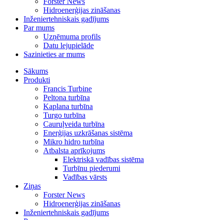
Forster News
Hidroenerģijas zināšanas
Inženiertehniskais gadījums
Par mums
Uzņēmuma profils
Datu lejupielāde
Sazinieties ar mums
Sākums
Produkti
Francis Turbine
Peltona turbīna
Kaplana turbīna
Turgo turbīna
Cauruļveida turbīna
Enerģijas uzkrāšanas sistēma
Mikro hidro turbīna
Atbalsta aprīkojums
Elektriskā vadības sistēma
Turbīnu piederumi
Vadības vārsts
Ziņas
Forster News
Hidroenerģijas zināšanas
Inženiertehniskais gadījums