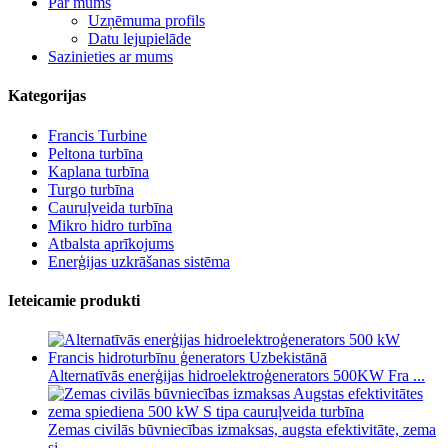
Par mums
Uzņēmuma profils
Datu lejupielāde
Sazinieties ar mums
Kategorijas
Francis Turbine
Peltona turbīna
Kaplana turbīna
Turgo turbīna
Cauruļveida turbīna
Mikro hidro turbīna
Atbalsta aprīkojums
Enerģijas uzkrāšanas sistēma
Ieteicamie produkti
Alternatīvās enerģijas hidroelektroģenerators 500KW Fra ...
Zemas civilās būvniecības izmaksas, augsta efektivitāte, zema
si...