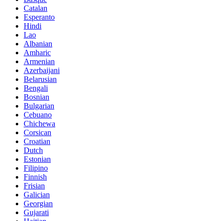
Catalan
Esperanto
Hindi
Lao
Albanian
Amharic
Armenian
Azerbaijani
Belarusian
Bengali
Bosnian
Bulgarian
Cebuano
Chichewa
Corsican
Croatian
Dutch
Estonian
Filipino
Finnish
Frisian
Galician
Georgian
Gujarati