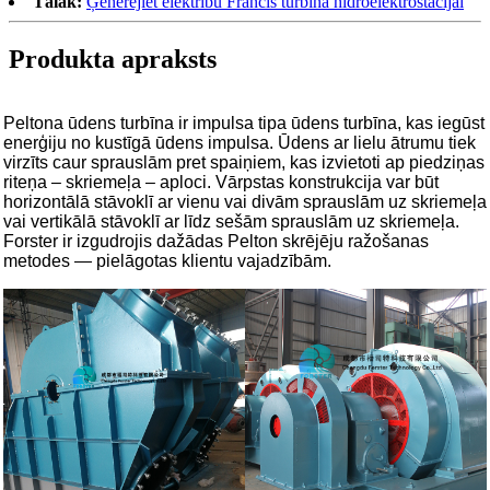
Tālāk:
Ģenerējiet elektrību Francis turbīna hidroelektrostacijai
Produkta apraksts
Peltona ūdens turbīna ir impulsa tipa ūdens turbīna, kas iegūst
enerģiju no kustīgā ūdens impulsa. Ūdens ar lielu ātrumu tiek
virzīts caur sprauslām pret spaiņiem, kas izvietoti ap piedziņas
riteņa – skriemeļa – aploci. Vārpstas konstrukcija var būt
horizontālā stāvoklī ar vienu vai divām sprauslām uz skriemeļa
vai vertikālā stāvoklī ar līdz sešām sprauslām uz skriemeļa.
Forster ir izgudrojis dažādas Pelton skrējēju ražošanas
metodes — pielāgotas klientu vajadzībām.