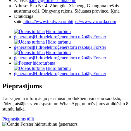
E-pasts:
nancy@forster-china.com
Adrese: Ēka Nr. 4, Zhongtie, Xicheng, Guanghua trešais
austrumu ceļš, Qingyang rajons, Sičuaņas province, Ķīna
Draudzīga
saite:
https://www.hkdwe.com
https://www.vacorda.com
Pieprasījums
Lai saņemtu informāciju par mūsu produktiem vai cenu sarakstu,
lūdzu, atstājiet savu e-pastu un WhatsApp, un mēs jums atbildēsim 8
stundu laikā.
Pieprasījums tūlīt