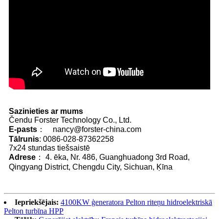
Sazinieties ar mums
Čendu Forster Technology Co., Ltd.
E-pasts
： nancy@forster-china.com
Tālrunis
: 0086-028-87362258
7x24 stundas tiešsaistē
Adrese
： 4. ēka, Nr. 486, Guanghuadong 3rd Road,
Qingyang District, Chengdu City, Sichuan, Ķīna
Iepriekšējais:
4100KW ģeneratora Pelton riteņu hidroelektriskā
Pelton turbīna HPP