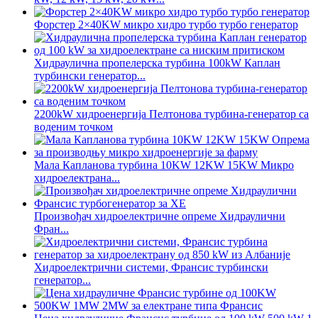
Форстер 2×40KW микро хидро турбо турбо генератор
Хидраулична пропелерска турбина 100kW Каплан
турбински генератор...
2200kW хидроенергија Пелтонова турбина-генератор са
воденим точком
Мала Капланова турбина 10KW 12KW 15KW Микро
хидроелектрана...
Произвођач хидроелектричне опреме Хидраулични
Фран...
Хидроелектрични системи, Франсис турбински
генератор...