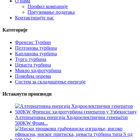
О нама
Профил компаније
Преузимање података
Контактирајте нас
Категорије
Френсис Турбин
Пелтонова турбина
Капланова турбина
Турго турбина
Цеваста турбина
Микро хидротурбина
Помоћна опрема
Систем за складиштење енергије
Истакнути производи
Алтернативна енергија Хидроелектрични генератор
500KW Фрам...