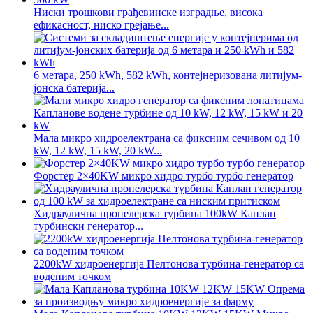
Ниски трошкови грађевинске изградње, висока
ефикасност, ниско грејање...
6 метара, 250 kWh, 582 kWh, контејнеризована литијум-
јонска батерија...
Мала микро хидроелектрана са фиксним сечивом од 10
kW, 12 kW, 15 kW, 20 kW...
Форстер 2×40KW микро хидро турбо турбо генератор
Хидраулична пропелерска турбина 100kW Каплан
турбински генератор...
2200kW хидроенергија Пелтонова турбина-генератор са
воденим точком