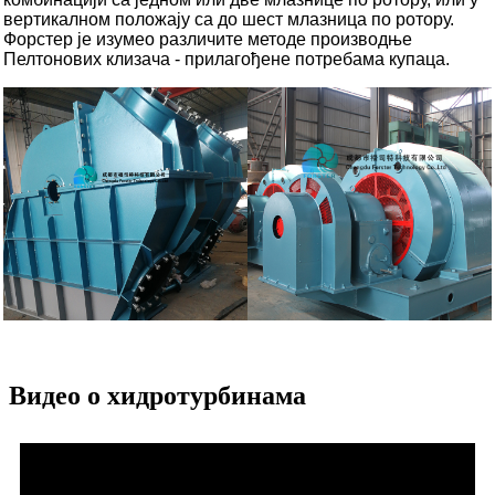
вертикалном положају са до шест млазница по ротору.
Форстер је изумео различите методе производње
Пелтонових клизача - прилагођене потребама купаца.
Видео о хидротурбинама