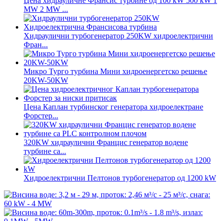
Цена хидрауличне Франсис турбине од 100 kW 500 kW 1
MW 2 MW ...
Хидраулични турбогенератор 250KW хидроелектрични
Фран...
Микро Турго турбина Мини хидроенергетско решење
20KW-50KW
Цена Каплан турбинског генератора хидроелектране
Форстер...
320KW хидраулични Францис генератор водене
турбине са...
Хидроелектрични Пелтонов турбогенератор од 1200 kW