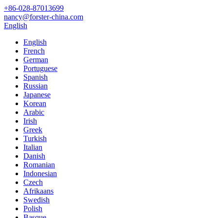
+86-028-87013699
nancy@forster-china.com
English
English
French
German
Portuguese
Spanish
Russian
Japanese
Korean
Arabic
Irish
Greek
Turkish
Italian
Danish
Romanian
Indonesian
Czech
Afrikaans
Swedish
Polish
Basque