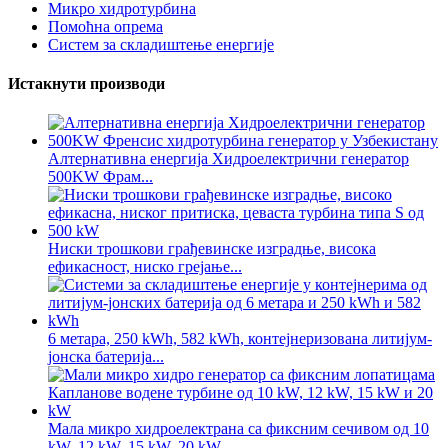
Микро хидротурбина
Помоћна опрема
Систем за складиштење енергије
Истакнути производи
Алтернативна енергија Хидроелектрични генератор
500KW Фрам...
Ниски трошкови грађевинске изградње, висока
ефикасност, ниско грејање...
6 метара, 250 kWh, 582 kWh, контејнеризована литијум-
јонска батерија...
Мала микро хидроелектрана са фиксним сечивом од 10
kW, 12 kW, 15 kW, 20 kW...