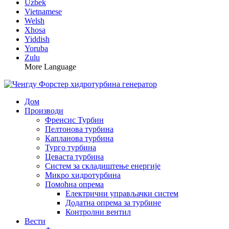
Uzbek
Vietnamese
Welsh
Xhosa
Yiddish
Yoruba
Zulu
More Language
Дом
Производи
Френсис Турбин
Пелтонова турбина
Капланова турбина
Турго турбина
Цеваста турбина
Систем за складиштење енергије
Микро хидротурбина
Помоћна опрема
Електрични управљачки систем
Додатна опрема за турбине
Контролни вентил
Вести