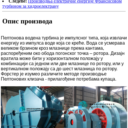
Следеће:
Производња електричне енергије Франсисовом
турбином за хидроелектрану
Опис производа
Пелтонова водена турбина је импулсног типа, која извлачи
енергију из импулса воде која се креће. Вода се усмерава
великом брзином кроз млазнице према кантама,
распоређеним око обода погонског точка – ротора. Дизајн
вратила може бити у хоризонталном положају у
комбинацији са једном или две млазнице по ротору, или у
вертикалном положају са до шест млазница по ротору.
Форстер је изумео различите методе производње
Пелтонових клизача - прилагођене потребама купаца.