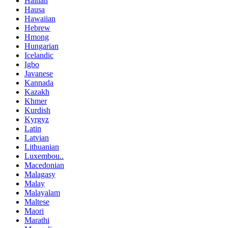
Haitian
Hausa
Hawaiian
Hebrew
Hmong
Hungarian
Icelandic
Igbo
Javanese
Kannada
Kazakh
Khmer
Kurdish
Kyrgyz
Latin
Latvian
Lithuanian
Luxembou..
Macedonian
Malagasy
Malay
Malayalam
Maltese
Maori
Marathi