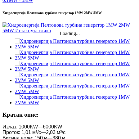
Хидроенергија Пелтонова турбина генератор 1MW 2MW 5MW
Loading...
Кратак опис:
Излаз: 1000KW—6000KW
Проток: 1,01 м³/с—2,03 м³/с
Висина воде: 150 м—380 м