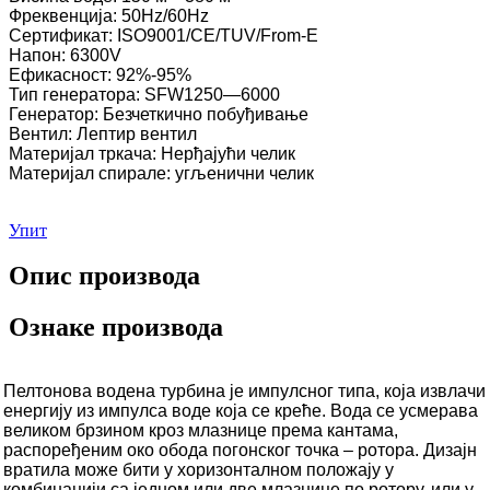
Фреквенција: 50Hz/60Hz
Сертификат: ISO9001/CE/TUV/From-E
Напон: 6300V
Ефикасност: 92%-95%
Тип генератора: SFW1250—6000
Генератор: Безчеткично побуђивање
Вентил: Лептир вентил
Материјал тркача: Нерђајући челик
Материјал спирале: угљенични челик
Упит
Опис производа
Ознаке производа
Пелтонова водена турбина је импулсног типа, која извлачи
енергију из импулса воде која се креће. Вода се усмерава
великом брзином кроз млазнице према кантама,
распоређеним око обода погонског точка – ротора. Дизајн
вратила може бити у хоризонталном положају у
комбинацији са једном или две млазнице по ротору, или у