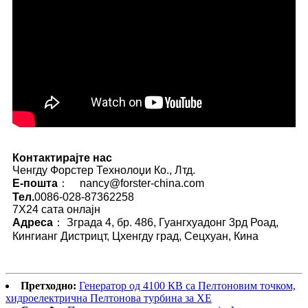
Контактирајте нас
Ченгду Форстер Технолоџи Ко., Лтд.
Е-пошта
： nancy@forster-china.com
Тел.
0086-028-87362258
7X24 сата онлајн
Адреса
： Зграда 4, бр. 486, Гуангхуадонг 3рд Роад,
Кингианг Дистрицт, Цхенгду град, Сецхуан, Кина
Претходно:
Генератор од 4100 КВ са Пелтоновим точком,
хидроелектрична Пелтонова турбина за ХЕ