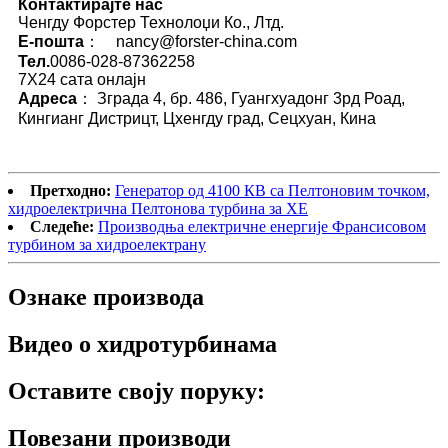
Контактирајте нас
Ченгду Форстер Технолоџи Ко., Лтд.
Е-пошта
： nancy@forster-china.com
Тел.
0086-028-87362258
7X24 сата онлајн
Адреса
： Зграда 4, бр. 486, Гуангхуадонг 3рд Роад,
Кингианг Дистрицт, Цхенгду град, Сецхуан, Кина
Претходно:
Генератор од 4100 КВ са Пелтоновим точком,
хидроелектрична Пелтонова турбина за ХЕ
Следеће:
Производња електричне енергије Франсисовом
турбином за хидроелектрану
Ознаке производа
Видео о хидротурбинама
Оставите своју поруку:
Повезани производи