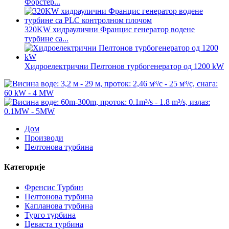
Форстер...
320KW хидраулични Францис генератор водене
турбине са...
Хидроелектрични Пелтонов турбогенератор од 1200 kW
Дом
Производи
Пелтонова турбина
Категорије
Френсис Турбин
Пелтонова турбина
Капланова турбина
Турго турбина
Цеваста турбина