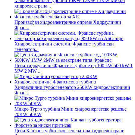
Мала Капланова турбина 10KW 12KW 15KW Микро
хидроелектрана...
Произвођач хидроелектричне опреме Хидраулични
Фран...
Хидроелектрични системи, Франсис турбински
генератор...
Цена хидрауличне Франсис турбине од 100 kW 500 kW 1
MW 2 MW ...
Хидраулични турбогенератор 250KW хидроелектрични
Фран...
Микро Турго турбина Мини хидроенергетско решење
20KW-50KW
Цена Каплан турбинског генератора хидроелектране