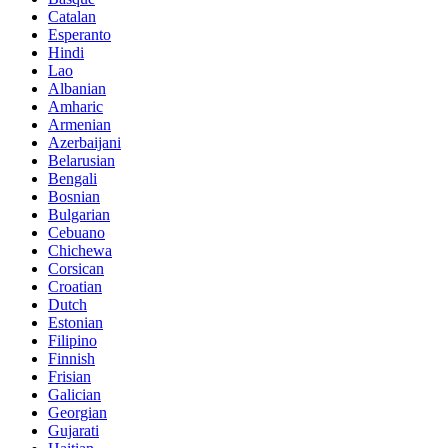
Catalan
Esperanto
Hindi
Lao
Albanian
Amharic
Armenian
Azerbaijani
Belarusian
Bengali
Bosnian
Bulgarian
Cebuano
Chichewa
Corsican
Croatian
Dutch
Estonian
Filipino
Finnish
Frisian
Galician
Georgian
Gujarati