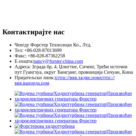
Контактирајте нас
Ченгду Форстер Технолоџи Ко., Лтд.
Тел: +86-028-87013699
Факс: +86-028-87362258
Е-пошта:
nancy@forster-china.com
Адреса: Зграда бр. 4, Џонгтие, Сиченг, Трећи источни
пут Гуангхуа, округ Ћингјанг, провинција Сичуан, Кина
Пријатељски линк:
хттпс://ввв.хкдве.цом
хттпс://
ввв.вацордa.цом