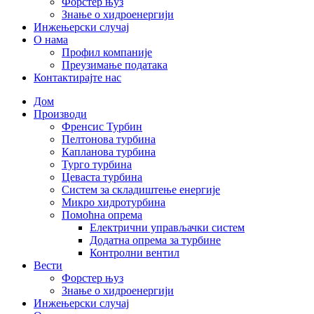
Форстер њуз
Знање о хидроенергији
Инжењерски случај
О нама
Профил компаније
Преузимање података
Контактирајте нас
Дом
Производи
Френсис Турбин
Пелтонова турбина
Капланова турбина
Турго турбина
Цеваста турбина
Систем за складиштење енергије
Микро хидротурбина
Помоћна опрема
Електрични управљачки систем
Додатна опрема за турбине
Контролни вентил
Вести
Форстер њуз
Знање о хидроенергији
Инжењерски случај