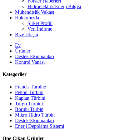
Forster Haberleri
Hidroelektrik Enerji Bilgisi
Mühendislik Vakası
Hakkımızda
Şirket Profili
Veri İndirme
Bize Ulaşın
Ev
Ürünler
Destek Ekipmanları
Kontrol Vanası
Kategoriler
Francis Turbine
Pelton Türbini
Kaplan Türbini
Turgo Türbini
Alternatif Enerji Hidroelektrik Jeneratörü 500KW Fra...
Borulu Türbin
Mikro Hidro Türbin
Düşük İnşaat Maliyeti, Yüksek Verimlilik, Düşük Isı...
Destek Ekipmanları
Enerji Depolama Sistemi
20 ft 250 kWh 582 kWh Konteynerli Lityum-iyon Batarya...
Öne Çıkan Ürünler
Küçük 10kW 12kW 15kW 20kW Mikro Hidro Sabit Kanatlı Ka