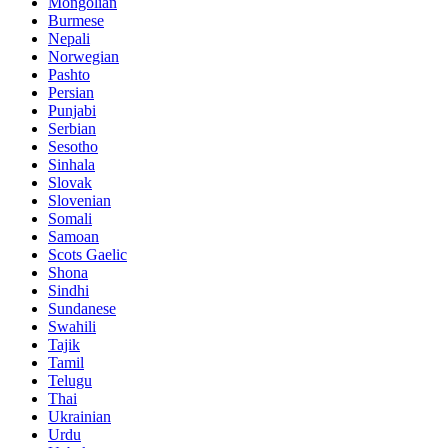
Mongolian
Burmese
Nepali
Norwegian
Pashto
Persian
Punjabi
Serbian
Sesotho
Sinhala
Slovak
Slovenian
Somali
Samoan
Scots Gaelic
Shona
Sindhi
Sundanese
Swahili
Tajik
Tamil
Telugu
Thai
Ukrainian
Urdu