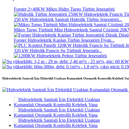
Forster 2×40KW Mikro Hidro Turgo Türbin Jeneratörü
250 kW Hidroelektrik Santrali Hidrolik Türbin Jeneratörü...
Mikro Turgo Türbinli Mini Hidroelektrik Santral Çözümü 
Forster Hidroelektrik Kaplan Türbin Jeneratörü Fiyatı...
320 kW Hidrolik Francis Su Türbinli Jeneratör...
1200KW Hidroelektrik Pelton Türbin Jeneratörü
Alternatif Enerji Hidroelektrik Jeneratörü 500KW Fra...
Hidroelektrik Santrali İçin Elektrikli Uzaktan Kumandalı Otomatik Kontrollü Kelebek Va
Düşük İnşaat Maliyeti, Yüksek Verimlilik, Düşük Isı...
20 ft 250 kWh 582 kWh Konteynerli Lityum-iyon Batarya...
Küçük 10kW 12kW 15kW 20kW Mikro Hidro Sabit Kanatlı Ka
Forster 2×40KW Mikro Hidro Turgo Türbin Jeneratörü
Hidrolik Pervaneli Türbin 100kW Kaplan Türbin Jeneratörü...