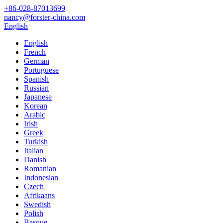
+86-028-87013699
nancy@forster-china.com
English
English
French
German
Portuguese
Spanish
Russian
Japanese
Korean
Arabic
Irish
Greek
Turkish
Italian
Danish
Romanian
Indonesian
Czech
Afrikaans
Swedish
Polish
Basque