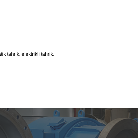
örü
 Santrali...
 tahrik, elektrikli tahrik.
20KW-50KW