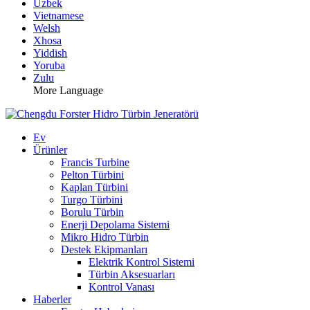
Uzbek
Vietnamese
Welsh
Xhosa
Yiddish
Yoruba
Zulu
More Language
Ev
Ürünler
Francis Turbine
Pelton Türbini
Kaplan Türbini
Turgo Türbini
Borulu Türbin
Enerji Depolama Sistemi
Mikro Hidro Türbin
Destek Ekipmanları
Elektrik Kontrol Sistemi
Türbin Aksesuarları
Kontrol Vanası
Haberler