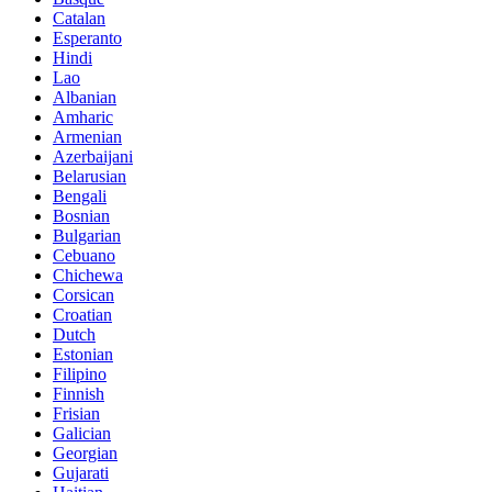
Catalan
Esperanto
Hindi
Lao
Albanian
Amharic
Armenian
Azerbaijani
Belarusian
Bengali
Bosnian
Bulgarian
Cebuano
Chichewa
Corsican
Croatian
Dutch
Estonian
Filipino
Finnish
Frisian
Galician
Georgian
Gujarati