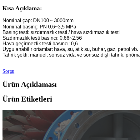
2200kW Hidroelektrik Santrali Pelton Su Çarkı Türbin Jenerat
Kısa Açıklama:
Küçük Kaplan Türbini 10KW 12KW 15KW Mikro Hidroelektrik
Nominal çap: DN100～3000mm
Nominal basınç: PN 0,6~3,5 MPa
Hidroelektrik Ekipman Üreticisi Hydraulic Franc...
Basınç testi: sızdırmazlık testi / hava sızdırmazlık testi
Sızdırmazlık testi basıncı: 0,66~2,56
Hidroelektrik Enerji Sistemleri Francis Türbin Jeneratörü...
Hava geçirmezlik testi basıncı: 0,6
Uygulanabilir ortamlar: hava, su, atık su, buhar, gaz, petrol vb.
100KW 500KW 1MW 2MW Hidrolik Francis Türbin Fiyatı...
Tahrik şekli: manuel, sonsuz vida ve sonsuz dişli tahrik, pnömatik
250 kW Hidroelektrik Santrali Hidrolik Türbin Jeneratörü...
Sorgu
Mikro Turgo Türbinli Mini Hidroelektrik Santral Çözümü 
Ürün Açıklaması
Forster Hidroelektrik Kaplan Türbin Jeneratörü Fiyatı...
320 kW Hidrolik Francis Su Türbinli Jeneratör...
Ürün Etiketleri
1200KW Hidroelektrik Pelton Türbin Jeneratörü
Alternatif Enerji Hidroelektrik Jeneratörü 500KW Fra...
Düşük İnşaat Maliyeti, Yüksek Verimlilik, Düşük Isı...
20 ft 250 kWh 582 kWh Konteynerli Lityum-iyon Batarya...