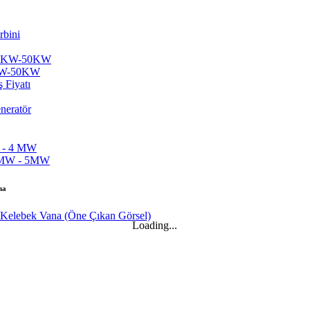
20KW-50KW
na
Loading...
...