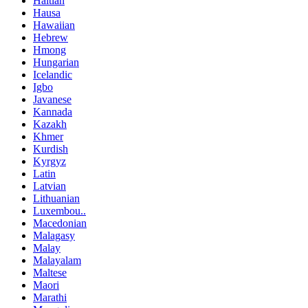
Haitian
Hausa
Hawaiian
Hebrew
Hmong
Hungarian
Icelandic
Igbo
Javanese
Kannada
Kazakh
Khmer
Kurdish
Kyrgyz
Latin
Latvian
Lithuanian
Luxembou..
Macedonian
Malagasy
Malay
Malayalam
Maltese
Maori
Marathi