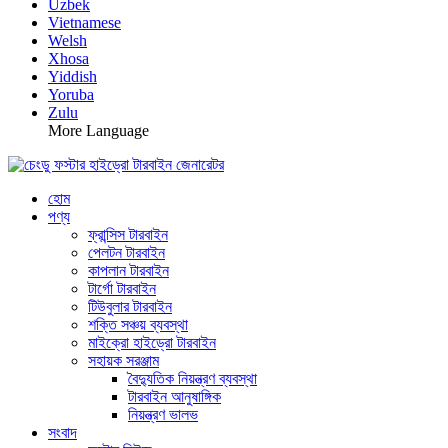
Uzbek
Vietnamese
Welsh
Xhosa
Yiddish
Yoruba
Zulu
More Language
হোম
পণ্য
ফ্রান্সিস টারবাইন
পেলটন টারবাইন
কাপলান টারবাইন
টার্গো টারবাইন
টিউবুলার টারবাইন
শক্তি সঞ্চয় ব্যবস্থা
মাইক্রো হাইড্রো টারবাইন
সহায়ক সরঞ্জাম
বৈদ্যুতিক নিয়ন্ত্রণ ব্যবস্থা
টারবাইন আনুষাঙ্গিক
নিয়ন্ত্রণ ভালভ
সংবাদ