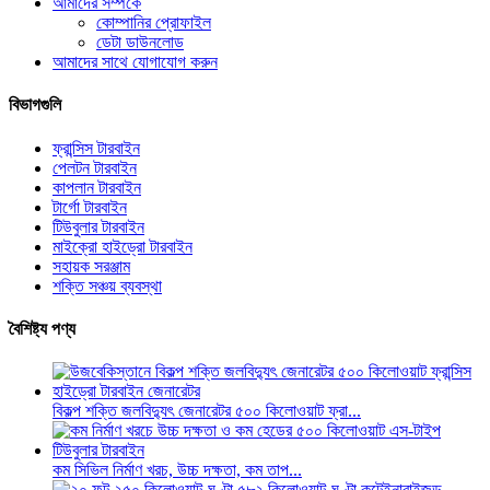
আমাদের সম্পর্কে
কোম্পানির প্রোফাইল
ডেটা ডাউনলোড
আমাদের সাথে যোগাযোগ করুন
বিভাগগুলি
ফ্রান্সিস টারবাইন
পেলটন টারবাইন
কাপলান টারবাইন
টার্গো টারবাইন
টিউবুলার টারবাইন
মাইক্রো হাইড্রো টারবাইন
সহায়ক সরঞ্জাম
শক্তি সঞ্চয় ব্যবস্থা
বৈশিষ্ট্য পণ্য
বিকল্প শক্তি জলবিদ্যুৎ জেনারেটর ৫০০ কিলোওয়াট ফ্রা...
কম সিভিল নির্মাণ খরচ, উচ্চ দক্ষতা, কম তাপ...