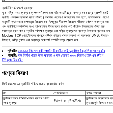
ব্যাটারি পর্যবেক্ষণ ব্যবস্থা
পুরো শক্তি সঞ্চয় ব্যবস্থার ব্যাপক পর্যবেক্ষণ এবং পরিচালনা/নিয়ন্ত্রণ সম্পন্ন করার জন্য প্রকল্পটি একটি
স্থানীয় পর্যবেক্ষণ ব্যবস্থা দ্বারা সজ্জিত। স্থানীয় পর্যবেক্ষণ ব্যবস্থাটির কাজ হলো, ঘটনাস্থলের পরিবেশ
অনুযায়ী কন্টেইনারের তাপমাত্রা নিয়ন্ত্রণ করা, উপযুক্ত শীতাতপ নিয়ন্ত্রণ পরিচালন কৌশল অবলম্বন করা
এবং ব্যাটারিকে স্বাভাবিক সঞ্চয় তাপমাত্রার সীমার মধ্যে রাখার শর্তে শীতাতপ নিয়ন্ত্রকের শক্তি খরচ
যথাসম্ভব হ্রাস করা। স্থানীয় পর্যবেক্ষণ ব্যবস্থা এবং শক্তি ব্যবস্থাপনা ব্যবস্থা ইথারনেট ব্যবহার করে
Modbus TCP প্রোটোকলের মাধ্যমে স্টেশন পর্যায়ের শক্তি ব্যবস্থাপনা ব্যবস্থায় BMS, শীতাতপ
নিয়ন্ত্রণ, অগ্নি সুরক্ষা এবং অন্যান্য অ্যালার্ম সম্পর্কিত তথ্য প্রেরণ করে।
পূর্ববর্তী:
২×২০০ কিলোওয়াট পেলটন টারবাইন হাইড্রোলিক বৈদ্যুতিক জেনারেটর
পরবর্তী:
কম নির্মাণ খরচে উচ্চ দক্ষতা ও কম হেডের ৫০০ কিলোওয়াট এস-টাইপ
টিউবুলার টারবাইন
পণ্যের বিবরণ
লিথিয়াম-আয়ন ব্যাটারি শক্তি সঞ্চয় ব্যবস্থার বর্ণনা
নাম
স্পেসিফিকেশন
প্যাকিং তালিকা
কন্টেইনারাইজড লিথিয়াম-আয়ন ব্যাটারি শক্তি
কন্টেইনারের অভ্যন্তরে ব্য
স্ট্যান্ডার্ড ২০ ফুট কন্টেইনার
সঞ্চয় ব্যবস্থা
ম্যানেজমেন্ট সিস্টেম ইএম