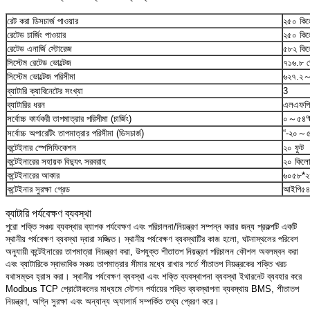
রেট করা ডিসচার্জ পাওয়ার
২৫০ কিল
রেটেড চার্জিং পাওয়ার
২৫০ কিল
রেটেড এনার্জি স্টোরেজ
৫৮২ কিলো
সিস্টেম রেটেড ভোল্টেজ
৭১৬.৮ ভো
সিস্টেম ভোল্টেজ পরিসীমা
৬২৭.২
ব্যাটারি ক্যাবিনেটের সংখ্যা
3
ব্যাটারির ধরন
এলএফপি ব
সর্বোচ্চ কার্যকরী তাপমাত্রার পরিসীমা (চার্জিং)
০～৫৪
সর্বোচ্চ অপারেটিং তাপমাত্রার পরিসীমা (ডিসচার্জ)
“-২০～
কন্টেইনার স্পেসিফিকেশন
২০ ফুট
কন্টেইনারের সহায়ক বিদ্যুৎ সরবরাহ
২০ কিলো
কন্টেইনারের আকার
৬০৫৮*২
কন্টেইনার সুরক্ষা গ্রেড
আইপি৫৪
ব্যাটারি পর্যবেক্ষণ ব্যবস্থা
পুরো শক্তি সঞ্চয় ব্যবস্থার ব্যাপক পর্যবেক্ষণ এবং পরিচালনা/নিয়ন্ত্রণ সম্পন্ন করার জন্য প্রকল্পটি একটি
স্থানীয় পর্যবেক্ষণ ব্যবস্থা দ্বারা সজ্জিত। স্থানীয় পর্যবেক্ষণ ব্যবস্থাটির কাজ হলো, ঘটনাস্থলের পরিবেশ
অনুযায়ী কন্টেইনারের তাপমাত্রা নিয়ন্ত্রণ করা, উপযুক্ত শীতাতপ নিয়ন্ত্রণ পরিচালন কৌশল অবলম্বন করা
এবং ব্যাটারিকে স্বাভাবিক সঞ্চয় তাপমাত্রার সীমার মধ্যে রাখার শর্তে শীতাতপ নিয়ন্ত্রকের শক্তি খরচ
যথাসম্ভব হ্রাস করা। স্থানীয় পর্যবেক্ষণ ব্যবস্থা এবং শক্তি ব্যবস্থাপনা ব্যবস্থা ইথারনেট ব্যবহার করে
Modbus TCP প্রোটোকলের মাধ্যমে স্টেশন পর্যায়ের শক্তি ব্যবস্থাপনা ব্যবস্থায় BMS, শীতাতপ
নিয়ন্ত্রণ, অগ্নি সুরক্ষা এবং অন্যান্য অ্যালার্ম সম্পর্কিত তথ্য প্রেরণ করে।