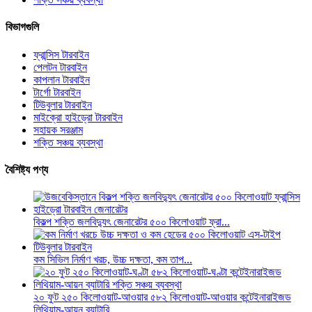
বিভাগগুলি
ফ্রান্সিস টারবাইন
পেলটন টারবাইন
কাপলান টারবাইন
টার্গো টারবাইন
টিউবুলার টারবাইন
মাইক্রো হাইড্রো টারবাইন
সহায়ক সরঞ্জাম
শক্তি সঞ্চয় ব্যবস্থা
বৈশিষ্ট্য পণ্য
বিকল্প শক্তি জলবিদ্যুৎ জেনারেটর ৫০০ কিলোওয়াট ফ্রা...
কম সিভিল নির্মাণ খরচ, উচ্চ দক্ষতা, কম তাপ...
২০ ফুট ২৫০ কিলোওয়াট-আওয়ার ৫৮২ কিলোওয়াট-আওয়ার কন্টেইনারাইজড
লিথিয়াম-আয়ন ব্যাটারি...