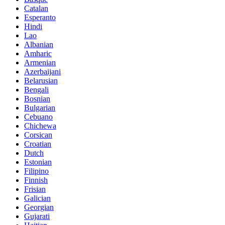
Catalan
Esperanto
Hindi
Lao
Albanian
Amharic
Armenian
Azerbaijani
Belarusian
Bengali
Bosnian
Bulgarian
Cebuano
Chichewa
Corsican
Croatian
Dutch
Estonian
Filipino
Finnish
Frisian
Galician
Georgian
Gujarati