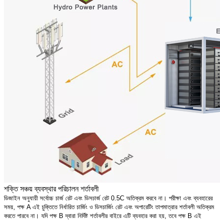
শক্তি সঞ্চয় ব্যবস্থার পরিচালন শর্তাবলী
ডিজাইন অনুযায়ী সর্বোচ্চ চার্জ রেট এবং ডিসচার্জ রেট 0.5C অতিক্রম করবে না। পরীক্ষা এবং ব্যবহারের
সময়, পক্ষ A এই চুক্তিতে নির্ধারিত চার্জিং ও ডিসচার্জিং রেট এবং অপারেটিং তাপমাত্রার শর্তাবলী অতিক্রম
করতে পারবে না। যদি পক্ষ B দ্বারা নির্দিষ্ট শর্তাবলীর বাইরে এটি ব্যবহার করা হয়, তবে পক্ষ B এই