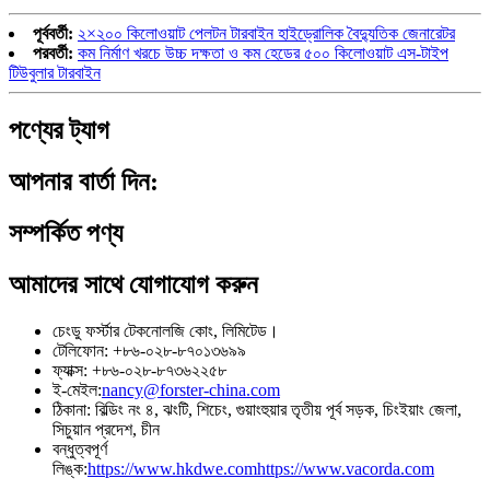
পূর্ববর্তী:
২×২০০ কিলোওয়াট পেলটন টারবাইন হাইড্রোলিক বৈদ্যুতিক জেনারেটর
পরবর্তী:
কম নির্মাণ খরচে উচ্চ দক্ষতা ও কম হেডের ৫০০ কিলোওয়াট এস-টাইপ
টিউবুলার টারবাইন
পণ্যের ট্যাগ
আপনার বার্তা দিন:
সম্পর্কিত পণ্য
আমাদের সাথে যোগাযোগ করুন
চেংডু ফর্স্টার টেকনোলজি কোং, লিমিটেড।
টেলিফোন: +৮৬-০২৮-৮৭০১৩৬৯৯
ফ্যাক্স: +৮৬-০২৮-৮৭৩৬২২৫৮
ই-মেইল:
nancy@forster-china.com
ঠিকানা: বিল্ডিং নং ৪, ঝংটি, শিচেং, গুয়াংহুয়ার তৃতীয় পূর্ব সড়ক, চিংইয়াং জেলা,
সিচুয়ান প্রদেশ, চীন
বন্ধুত্বপূর্ণ
লিঙ্ক:
https://www.hkdwe.com
https://www.vacorda.com