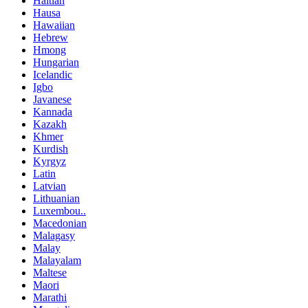
Haitian
Hausa
Hawaiian
Hebrew
Hmong
Hungarian
Icelandic
Igbo
Javanese
Kannada
Kazakh
Khmer
Kurdish
Kyrgyz
Latin
Latvian
Lithuanian
Luxembou..
Macedonian
Malagasy
Malay
Malayalam
Maltese
Maori
Marathi