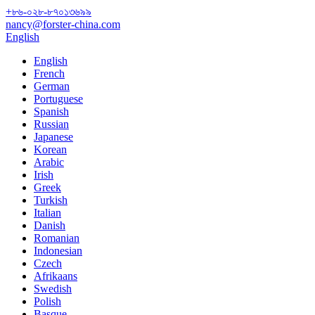
+৮৬-০২৮-৮৭০১৩৬৯৯
nancy@forster-china.com
English
English
French
German
Portuguese
Spanish
Russian
Japanese
Korean
Arabic
Irish
Greek
Turkish
Italian
Danish
Romanian
Indonesian
Czech
Afrikaans
Swedish
Polish
Basque