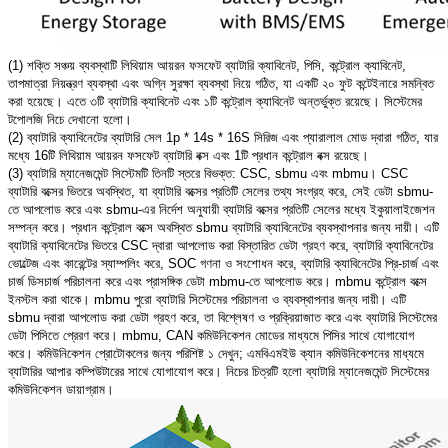
(1) শক্তি সঞ্চয় ব্যবস্থাটি লিথিয়াম আয়রন ফসফেট ব্যাটারি ক্যাবিনেট, পিসি, কন্ট্রোল ক্যাবিনেট,
তাপমাত্রা নিয়ন্ত্রণ ব্যবস্থা এবং অগ্নি সুরক্ষা ব্যবস্থা নিয়ে গঠিত, যা একটি ২০ ফুট কন্টেইনারে সমন্বিত
করা হয়েছে। এতে ৩টি ব্যাটারি ক্যাবিনেট এবং ১টি কন্ট্রোল ক্যাবিনেট অন্তর্ভুক্ত রয়েছে। সিস্টেমের
টপোলজি নিচে দেখানো হলো।
(2) ব্যাটারি ক্যাবিনেটের ব্যাটারি সেল 1p * 14s * 16S সিরিজ এবং প্যারালাল মোড দ্বারা গঠিত, যার
মধ্যে 16টি লিথিয়াম আয়রন ফসফেট ব্যাটারি বক্স এবং 1টি প্রধান কন্ট্রোল বক্স রয়েছে।
(3) ব্যাটারি ম্যানেজমেন্ট সিস্টেমটি তিনটি স্তরে বিভক্ত: CSC, sbmu এবং mbmu। CSC
ব্যাটারি বক্সের ভিতরে অবস্থিত, যা ব্যাটারি বক্সের প্রতিটি সেলের তথ্য সংগ্রহ করে, সেই ডেটা sbmu-
তে আপলোড করে এবং sbmu-এর নির্দেশ অনুযায়ী ব্যাটারি বক্সের প্রতিটি সেলের মধ্যে ইকুয়ালাইজেশন
সম্পন্ন করে। প্রধান কন্ট্রোল বক্সে অবস্থিত sbmu ব্যাটারি ক্যাবিনেটের ব্যবস্থাপনার জন্য দায়ী। এটি
ব্যাটারি ক্যাবিনেটের ভিতরে CSC দ্বারা আপলোড করা বিস্তারিত ডেটা গ্রহণ করে, ব্যাটারি ক্যাবিনেটের
ভোল্টেজ এবং কারেন্টের স্যাম্পলিং করে, SOC গণনা ও সংশোধন করে, ব্যাটারি ক্যাবিনেটের প্রি-চার্জ এবং
চার্জ ডিসচার্জ পরিচালনা করে এবং প্রাসঙ্গিক ডেটা mbmu-তে আপলোড করে। mbmu কন্ট্রোল বক্সে
ইনস্টল করা থাকে। mbmu পুরো ব্যাটারি সিস্টেমের পরিচালনা ও ব্যবস্থাপনার জন্য দায়ী। এটি
sbmu দ্বারা আপলোড করা ডেটা গ্রহণ করে, তা বিশ্লেষণ ও প্রক্রিয়াজাত করে এবং ব্যাটারি সিস্টেমের
ডেটা পিসিতে প্রেরণ করে। mbmu, CAN কমিউনিকেশন মোডের মাধ্যমে পিসির সাথে যোগাযোগ
করে। কমিউনিকেশন প্রোটোকলের জন্য পরিশিষ্ট ১ দেখুন; এমবিএমইউ ক্যান কমিউনিকেশনের মাধ্যমে
ব্যাটারির আপার কম্পিউটারের সাথে যোগাযোগ করে। নিচের চিত্রটি হলো ব্যাটারি ম্যানেজমেন্ট সিস্টেমের
কমিউনিকেশন ডায়াগ্রাম।