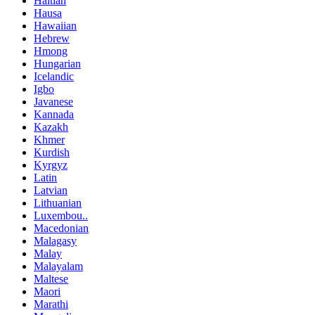
Haitian
Hausa
Hawaiian
Hebrew
Hmong
Hungarian
Icelandic
Igbo
Javanese
Kannada
Kazakh
Khmer
Kurdish
Kyrgyz
Latin
Latvian
Lithuanian
Luxembou..
Macedonian
Malagasy
Malay
Malayalam
Maltese
Maori
Marathi