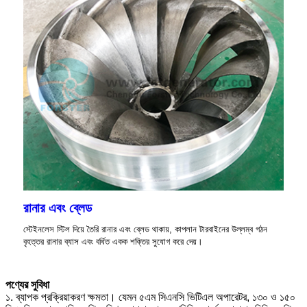
রানার এবং ব্লেড
স্টেইনলেস স্টিল দিয়ে তৈরি রানার এবং ব্লেড থাকায়, কাপলান টারবাইনের উল্লম্ব গঠন
বৃহত্তর রানার ব্যাস এবং বর্ধিত একক শক্তির সুযোগ করে দেয়।
পণ্যের সুবিধা
১. ব্যাপক প্রক্রিয়াকরণ ক্ষমতা। যেমন ৫এম সিএনসি ভিটিএল অপারেটর, ১৩০ ও ১৫০