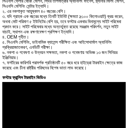
সিএনসি ফ্লোর বোরিং মেশিন, স্থির তাপমাত্রার অ্যানিলিং ফার্নেস, প্ল্যানার মিলিং মেশিন,
সিএনসি মেশিনিং সেন্টার ইত্যাদি।
২. এর নকশাকৃত আয়ুষ্কাল ৪০ বছরের বেশি।
৩. যদি গ্রাহক এক বছরের মধ্যে তিনটি ইউনিট (ক্ষমতা ≥১০০ কিলোওয়াট) ক্রয় করেন,
অথবা মোট পরিমাণ ৫ ইউনিটের বেশি হয়, তবে ফস্টার একবার বিনামূল্যে সাইট পরিষেবা
প্রদান করে। সাইট পরিষেবার মধ্যে অন্তর্ভুক্ত রয়েছে সরঞ্জাম পরিদর্শন, নতুন সাইট
যাচাই, স্থাপন এবং রক্ষণাবেক্ষণ প্রশিক্ষণ ইত্যাদি।
৪. OEM গৃহীত।
৫. সিএনসি মেশিনিং, ডাইনামিক ব্যালেন্স পরীক্ষিত এবং আইসোথার্মাল অ্যানিলিং
প্রক্রিয়াজাতকরণ, এনডিটি পরীক্ষা।
৬. নকশা ও গবেষণা ও উন্নয়ন সক্ষমতা, নকশা ও গবেষণায় অভিজ্ঞ ১৩ জন সিনিয়র
ইঞ্জিনিয়ার।
৭. ফর্স্টারের কারিগরি পরামর্শক প্রতিষ্ঠানটি ৫০ বছর ধরে হাইড্রো টারবাইন ক্ষেত্রে কাজ
করেছে এবং চীনা রাষ্ট্রীয় পরিষদের বিশেষ ভাতা লাভ করেছে।
ফস্টার ফ্রান্সিস টারবাইন ভিডিও