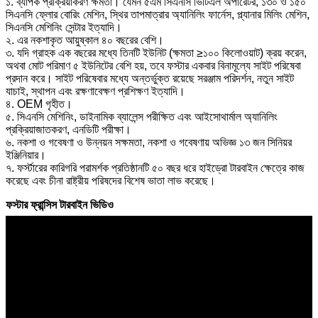
১. ব্যাপক প্রক্রিয়াকরণ ক্ষমতা। যেমন ৫এম সিএনসি ভিটিএল অপারেটর, ১৩০ ও ১৫০
সিএনসি ফ্লোর বোরিং মেশিন, স্থির তাপমাত্রার অ্যানিলিং ফার্নেস, প্ল্যানার মিলিং মেশিন,
সিএনসি মেশিনিং সেন্টার ইত্যাদি।
২. এর নকশাকৃত আয়ুষ্কাল ৪০ বছরের বেশি।
৩. যদি গ্রাহক এক বছরের মধ্যে তিনটি ইউনিট (ক্ষমতা ≥১০০ কিলোওয়াট) ক্রয় করেন,
অথবা মোট পরিমাণ ৫ ইউনিটের বেশি হয়, তবে ফস্টার একবার বিনামূল্যে সাইট পরিষেবা
প্রদান করে। সাইট পরিষেবার মধ্যে অন্তর্ভুক্ত রয়েছে সরঞ্জাম পরিদর্শন, নতুন সাইট
যাচাই, স্থাপন এবং রক্ষণাবেক্ষণ প্রশিক্ষণ ইত্যাদি।
৪. OEM গৃহীত।
৫. সিএনসি মেশিনিং, ডাইনামিক ব্যালেন্স পরীক্ষিত এবং আইসোথার্মাল অ্যানিলিং
প্রক্রিয়াজাতকরণ, এনডিটি পরীক্ষা।
৬. নকশা ও গবেষণা ও উন্নয়ন সক্ষমতা, নকশা ও গবেষণায় অভিজ্ঞ ১৩ জন সিনিয়র
ইঞ্জিনিয়ার।
৭. ফর্স্টারের কারিগরি পরামর্শক প্রতিষ্ঠানটি ৫০ বছর ধরে হাইড্রো টারবাইন ক্ষেত্রে কাজ
করেছে এবং চীনা রাষ্ট্রীয় পরিষদের বিশেষ ভাতা লাভ করেছে।
ফস্টার ফ্রান্সিস টারবাইন ভিডিও