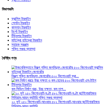
বিভাগগুলি
ফ্রান্সিস টারবাইন
পেলটন টারবাইন
কাপলান টারবাইন
টার্গো টারবাইন
টিউবুলার টারবাইন
মাইক্রো হাইড্রো টারবাইন
সহায়ক সরঞ্জাম
শক্তি সঞ্চয় ব্যবস্থা
বৈশিষ্ট্য পণ্য
বিকল্প শক্তি জলবিদ্যুৎ জেনারেটর ৫০০ কিলোওয়াট ফ্রা...
কম সিভিল নির্মাণ খরচ, উচ্চ দক্ষতা, কম তাপ...
২০ ফুট ২৫০ কিলোওয়াট-আওয়ার ৫৮২ কিলোওয়াট-আওয়ার কন্টেইনারাইজড
লিথিয়াম-আয়ন ব্যাটারি...