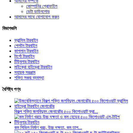
আমাদের সম্পর্কে
কোম্পানির প্রোফাইল
ডেটা ডাউনলোড
আমাদের সাথে যোগাযোগ করুন
বিভাগগুলি
ফ্রান্সিস টারবাইন
পেলটন টারবাইন
কাপলান টারবাইন
টার্গো টারবাইন
টিউবুলার টারবাইন
মাইক্রো হাইড্রো টারবাইন
সহায়ক সরঞ্জাম
শক্তি সঞ্চয় ব্যবস্থা
বৈশিষ্ট্য পণ্য
বিকল্প শক্তি জলবিদ্যুৎ জেনারেটর ৫০০ কিলোওয়াট ফ্রা...
কম সিভিল নির্মাণ খরচ, উচ্চ দক্ষতা, কম তাপ...