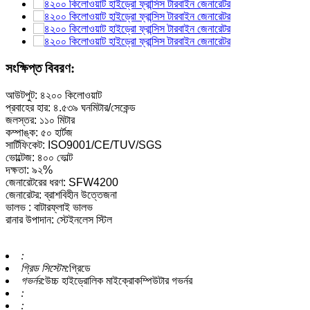
সংক্ষিপ্ত বিবরণ:
আউটপুট: ৪২০০ কিলোওয়াট
প্রবাহের হার: ৪.৫৩৯ ঘনমিটার/সেকেন্ড
জলস্তর: ১১০ মিটার
কম্পাঙ্ক: ৫০ হার্টজ
সার্টিফিকেট: ISO9001/CE/TUV/SGS
ভোল্টেজ: ৪০০ ভোল্ট
দক্ষতা: ৯২%
জেনারেটরের ধরণ: SFW4200
জেনারেটর: ব্রাশবিহীন উত্তেজনা
ভালভ : বাটারফ্লাই ভালভ
রানার উপাদান: স্টেইনলেস স্টিল
:
গ্রিড সিস্টেম:
গ্রিডে
গভর্নর:
উচ্চ হাইড্রোলিক মাইক্রোকম্পিউটার গভর্নর
:
: