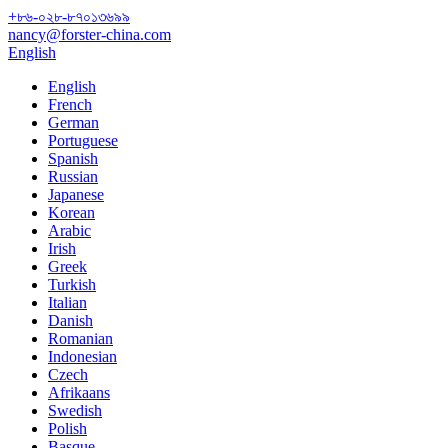
+৮৬-০২৮-৮৭০১৩৬৯৯
nancy@forster-china.com
English
English
French
German
Portuguese
Spanish
Russian
Japanese
Korean
Arabic
Irish
Greek
Turkish
Italian
Danish
Romanian
Indonesian
Czech
Afrikaans
Swedish
Polish
Basque