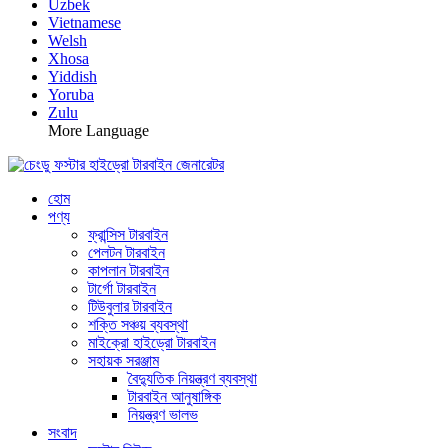
Uzbek
Vietnamese
Welsh
Xhosa
Yiddish
Yoruba
Zulu
More Language
হোম
পণ্য
ফ্রান্সিস টারবাইন
পেলটন টারবাইন
কাপলান টারবাইন
টার্গো টারবাইন
টিউবুলার টারবাইন
শক্তি সঞ্চয় ব্যবস্থা
মাইক্রো হাইড্রো টারবাইন
সহায়ক সরঞ্জাম
বৈদ্যুতিক নিয়ন্ত্রণ ব্যবস্থা
টারবাইন আনুষাঙ্গিক
নিয়ন্ত্রণ ভালভ
সংবাদ