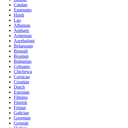
Catalan
Esperanto
Hindi
Lao
Albanian
Amharic
Armenian
Azerbaijani
Belarusian
Bengali
Bosnian
Bulgarian
Cebuano
Chichewa
Corsican
Croatian
Dutch
Estonian
Filipino
Finnish
Frisian
Galician
Georgian
Gujarati