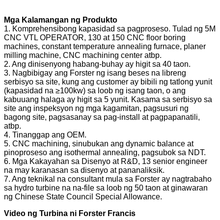
Mga Kalamangan ng Produkto
1. Komprehensibong kapasidad sa pagproseso. Tulad ng 5M
CNC VTL OPERATOR, 130 at 150 CNC floor boring
machines, constant temperature annealing furnace, planer
milling machine, CNC machining center atbp.
2. Ang dinisenyong habang-buhay ay higit sa 40 taon.
3. Nagbibigay ang Forster ng isang beses na libreng
serbisyo sa site, kung ang customer ay bibili ng tatlong yunit
(kapasidad na ≥100kw) sa loob ng isang taon, o ang
kabuuang halaga ay higit sa 5 yunit. Kasama sa serbisyo sa
site ang inspeksyon ng mga kagamitan, pagsusuri ng
bagong site, pagsasanay sa pag-install at pagpapanatili,
atbp.
4. Tinanggap ang OEM.
5. CNC machining, sinubukan ang dynamic balance at
pinoproseso ang isothermal annealing, pagsubok sa NDT.
6. Mga Kakayahan sa Disenyo at R&D, 13 senior engineer
na may karanasan sa disenyo at pananaliksik.
7. Ang teknikal na consultant mula sa Forster ay nagtrabaho
sa hydro turbine na na-file sa loob ng 50 taon at ginawaran
ng Chinese State Council Special Allowance.
Video ng Turbina ni Forster Francis