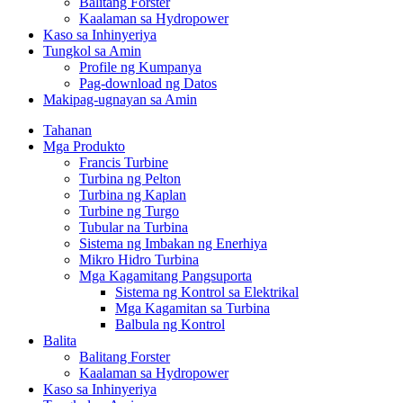
Balitang Forster
Kaalaman sa Hydropower
Kaso sa Inhinyeriya
Tungkol sa Amin
Profile ng Kumpanya
Pag-download ng Datos
Makipag-ugnayan sa Amin
Tahanan
Mga Produkto
Francis Turbine
Turbina ng Pelton
Turbina ng Kaplan
Turbine ng Turgo
Tubular na Turbina
Sistema ng Imbakan ng Enerhiya
Mikro Hidro Turbina
Mga Kagamitang Pangsuporta
Sistema ng Kontrol sa Elektrikal
Mga Kagamitan sa Turbina
Balbula ng Kontrol
Balita
Balitang Forster
Kaalaman sa Hydropower
Kaso sa Inhinyeriya