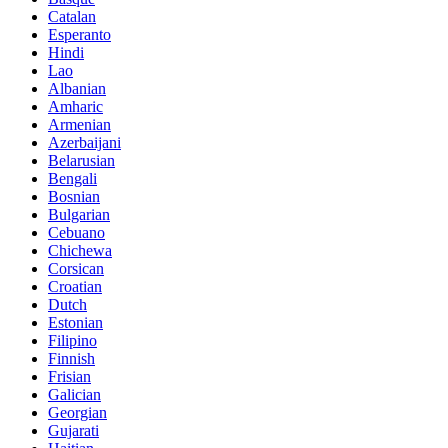
Catalan
Esperanto
Hindi
Lao
Albanian
Amharic
Armenian
Azerbaijani
Belarusian
Bengali
Bosnian
Bulgarian
Cebuano
Chichewa
Corsican
Croatian
Dutch
Estonian
Filipino
Finnish
Frisian
Galician
Georgian
Gujarati