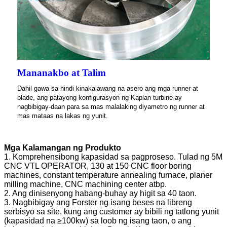
Mananakbo at Talim
Dahil gawa sa hindi kinakalawang na asero ang mga runner at
blade, ang patayong konfigurasyon ng Kaplan turbine ay
nagbibigay-daan para sa mas malalaking diyametro ng runner at
mas mataas na lakas ng yunit.
Mga Kalamangan ng Produkto
1. Komprehensibong kapasidad sa pagproseso. Tulad ng 5M
CNC VTL OPERATOR, 130 at 150 CNC floor boring
machines, constant temperature annealing furnace, planer
milling machine, CNC machining center atbp.
2. Ang dinisenyong habang-buhay ay higit sa 40 taon.
3. Nagbibigay ang Forster ng isang beses na libreng
serbisyo sa site, kung ang customer ay bibili ng tatlong yunit
(kapasidad na ≥100kw) sa loob ng isang taon, o ang