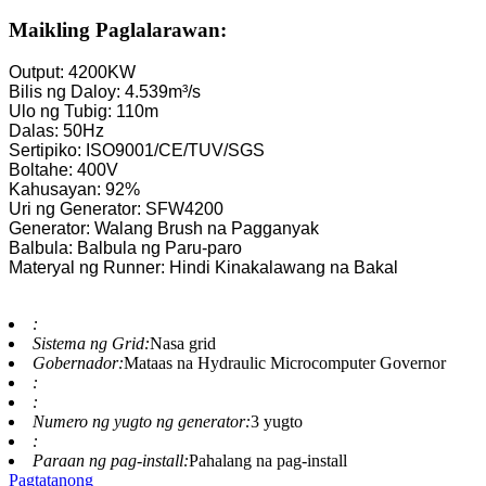
Maikling Paglalarawan:
Output: 4200KW
Bilis ng Daloy: 4.539m³/s
Ulo ng Tubig: 110m
Dalas: 50Hz
Sertipiko: ISO9001/CE/TUV/SGS
Boltahe: 400V
Kahusayan: 92%
Uri ng Generator: SFW4200
Generator: Walang Brush na Pagganyak
Balbula: Balbula ng Paru-paro
Materyal ng Runner: Hindi Kinakalawang na Bakal
:
Sistema ng Grid:
Nasa grid
Gobernador:
Mataas na Hydraulic Microcomputer Governor
:
:
Numero ng yugto ng generator:
3 yugto
:
Paraan ng pag-install:
Pahalang na pag-install
Pagtatanong