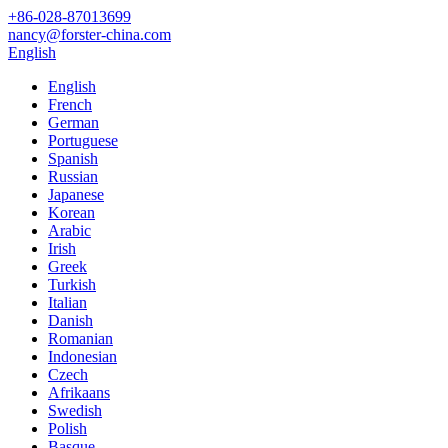
+86-028-87013699
nancy@forster-china.com
English
English
French
German
Portuguese
Spanish
Russian
Japanese
Korean
Arabic
Irish
Greek
Turkish
Italian
Danish
Romanian
Indonesian
Czech
Afrikaans
Swedish
Polish
Basque