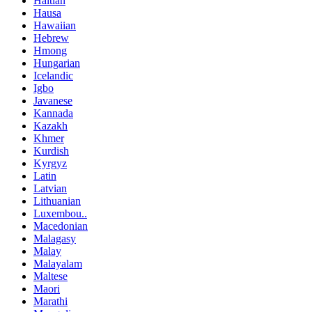
Haitian
Hausa
Hawaiian
Hebrew
Hmong
Hungarian
Icelandic
Igbo
Javanese
Kannada
Kazakh
Khmer
Kurdish
Kyrgyz
Latin
Latvian
Lithuanian
Luxembou..
Macedonian
Malagasy
Malay
Malayalam
Maltese
Maori
Marathi