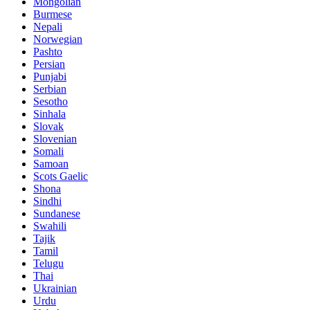
Mongolian
Burmese
Nepali
Norwegian
Pashto
Persian
Punjabi
Serbian
Sesotho
Sinhala
Slovak
Slovenian
Somali
Samoan
Scots Gaelic
Shona
Sindhi
Sundanese
Swahili
Tajik
Tamil
Telugu
Thai
Ukrainian
Urdu