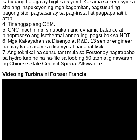
kabuuang halaga ay higit sa 5 yunit. Kasama sa serbisyo sa
site ang inspeksyon ng mga kagamitan, pagsusuri ng
bagong site, pagsasanay sa pag-install at pagpapanatili,
atbp.
4. Tinanggap ang OEM.
5. CNC machining, sinubukan ang dynamic balance at
pinoproseso ang isothermal annealing, pagsubok sa NDT.
6. Mga Kakayahan sa Disenyo at R&D, 13 senior engineer
na may karanasan sa disenyo at pananaliksik.
7. Ang teknikal na consultant mula sa Forster ay nagtrabaho
sa hydro turbine na na-file sa loob ng 50 taon at ginawaran
ng Chinese State Council Special Allowance.
Video ng Turbina ni Forster Francis