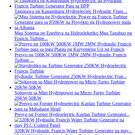
Tagagawa ng Kagamitang Hydroelectric Hydraulic Franc...
Mga Sistema ng Enerhiya na Hidroelektriko Mga Tagabuo ng
Francis Turbine...
Presyo ng 100KW 500KW 1MW 2MW Hydraulic Francis
Turbine ...
Hydraulic Turbine Generator 250KW Hydroelectric Fran...
Solusyon sa Mini Hydropower na Micro Turgo Turbine
20KW-50KW
Presyo ng Forster Hydroelectric Kaplan Turbine Generator...
320KW Hydraulic Francis Water Turbine Generator na may...