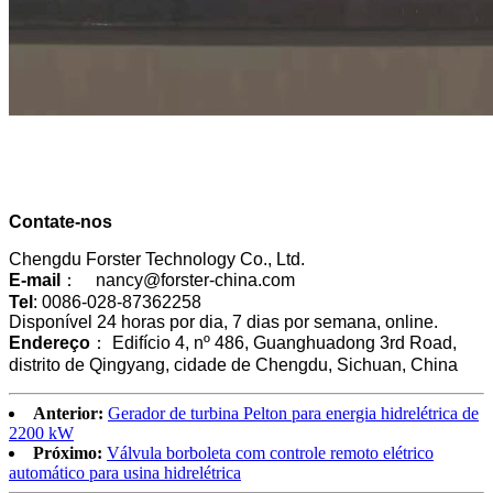
Contate-nos
Chengdu Forster Technology Co., Ltd.
E-mail
： nancy@forster-china.com
Tel
: 0086-028-87362258
Disponível 24 horas por dia, 7 dias por semana, online.
Endereço
： Edifício 4, nº 486, Guanghuadong 3rd Road,
distrito de Qingyang, cidade de Chengdu, Sichuan, China
Anterior:
Gerador de turbina Pelton para energia hidrelétrica de
2200 kW
Próximo:
Válvula borboleta com controle remoto elétrico
automático para usina hidrelétrica