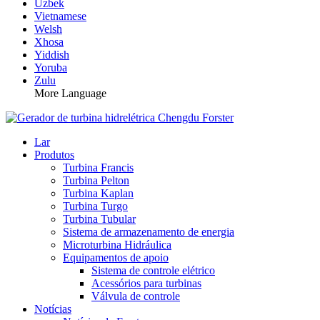
Uzbek
Vietnamese
Welsh
Xhosa
Yiddish
Yoruba
Zulu
More Language
Lar
Produtos
Turbina Francis
Turbina Pelton
Turbina Kaplan
Turbina Turgo
Turbina Tubular
Sistema de armazenamento de energia
Microturbina Hidráulica
Equipamentos de apoio
Sistema de controle elétrico
Acessórios para turbinas
Válvula de controle
Notícias