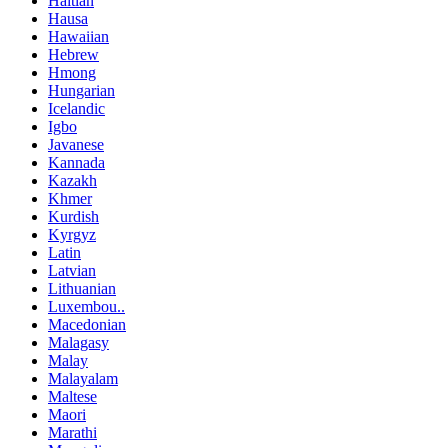
Haitian
Hausa
Hawaiian
Hebrew
Hmong
Hungarian
Icelandic
Igbo
Javanese
Kannada
Kazakh
Khmer
Kurdish
Kyrgyz
Latin
Latvian
Lithuanian
Luxembou..
Macedonian
Malagasy
Malay
Malayalam
Maltese
Maori
Marathi