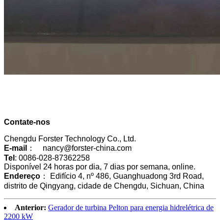
Contate-nos
Chengdu Forster Technology Co., Ltd.
E-mail
： nancy@forster-china.com
Tel
: 0086-028-87362258
Disponível 24 horas por dia, 7 dias por semana, online.
Endereço
： Edifício 4, nº 486, Guanghuadong 3rd Road,
distrito de Qingyang, cidade de Chengdu, Sichuan, China
Anterior:
Gerador de turbina Pelton para energia hidrelétrica de
2200 kW