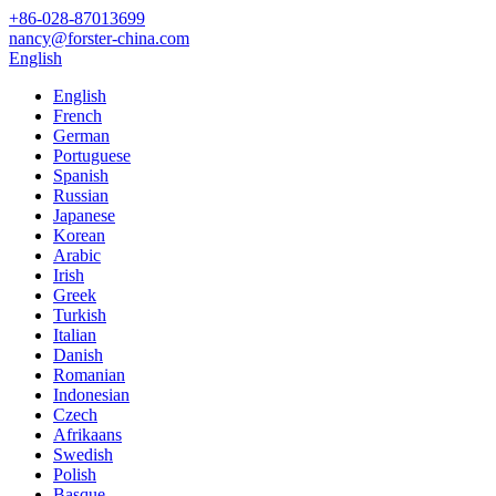
+86-028-87013699
nancy@forster-china.com
English
English
French
German
Portuguese
Spanish
Russian
Japanese
Korean
Arabic
Irish
Greek
Turkish
Italian
Danish
Romanian
Indonesian
Czech
Afrikaans
Swedish
Polish
Basque