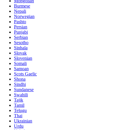
Mongolian
Burmese
Nepali
Norwegian
Pashto
Persian
Punjabi
Serbian
Sesotho
Sinhala
Slovak
Slovenian
Somali
Samoan
Scots Gaelic
Shona
Sindhi
Sundanese
Swahili
Tajik
Tamil
Telugu
Thai
Ukrainian
Urdu