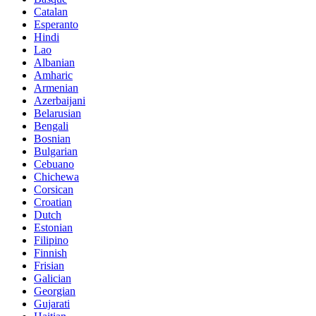
Catalan
Esperanto
Hindi
Lao
Albanian
Amharic
Armenian
Azerbaijani
Belarusian
Bengali
Bosnian
Bulgarian
Cebuano
Chichewa
Corsican
Croatian
Dutch
Estonian
Filipino
Finnish
Frisian
Galician
Georgian
Gujarati