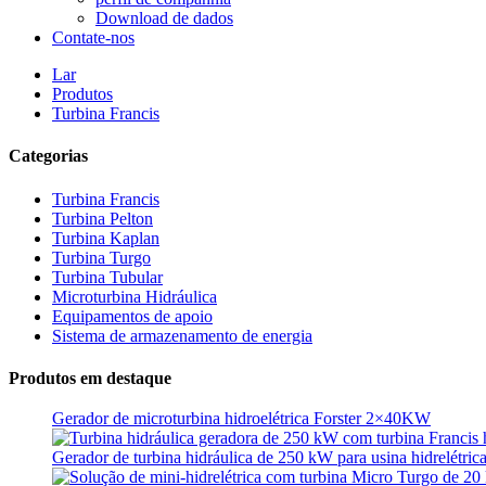
Download de dados
Contate-nos
Lar
Produtos
Turbina Francis
Categorias
Turbina Francis
Turbina Pelton
Turbina Kaplan
Turbina Turgo
Gerador hidrelétrico de energia alternativa 500KW Fra...
Turbina Tubular
Microturbina Hidráulica
Baixo custo de construção civil, alta eficiência, baixo custo de 
Equipamentos de apoio
Sistema de armazenamento de energia
Bateria de íon-lítio em contêiner de 20 pés, 250 kWh e 582 kWh
Produtos em destaque
Pequeno gerador micro-hidráulico de lâmina fixa de 10 kW, 1
Gerador de microturbina hidroelétrica Forster 2×40KW
Gerador de turbina hidráulica de 250 kW para usina hidrelétrica