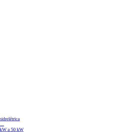
aquecimento...
...
2 kW, 15 kW e 20 kW...
...