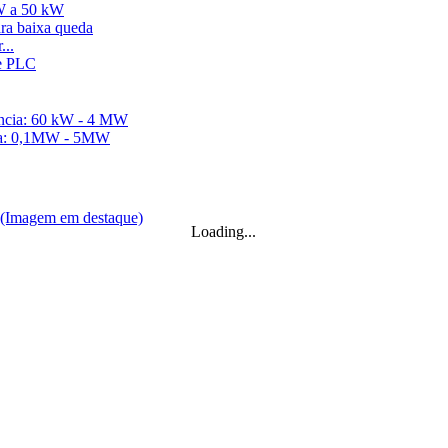
kW a 50 kW
...
aquecimento...
...
Loading...
2 kW, 15 kW e 20 kW...
 microcentrais hidrelétricas...
..