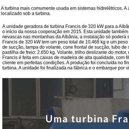
Gerador de turbina hidráulica de 250 kW para usina hidrelétrica
A turbina mais comumente usada em sistemas hidrelétricos. A á
localizado sob a turbina.
Solução de mini-hidrelétrica com turbina Micro Turgo de 20 
Preço do gerador de turbina Kaplan da usina hidrelétrica Forster
A unidade geradora de turbina Francis de 320 kW para a Albâ
o início da nossa cooperação em 2015. Esta unidade também s
Gerador de turbina hidráulica Francis de 320 kW com...
nevascas nas montanhas da Albânia, a instalação só poderá s
Francis de 320 kW tem um peso total de 10.468 kg e um peso l
Gerador de turbina Pelton hidrelétrica de 1200 kW
de sucção, tampa do volante, cone frontal de sucção, tubo de 
pastilha de freio: 2.650 kg. Volante, trilho deslizante do mo
Francis é feita em caixas de madeira de alta qualidade, com f
cliente em perfeitas condições. A produção foi concluída no 
turbina. A unidade foi finalizada na fábrica e o embarque por 
Uma turbina Fra