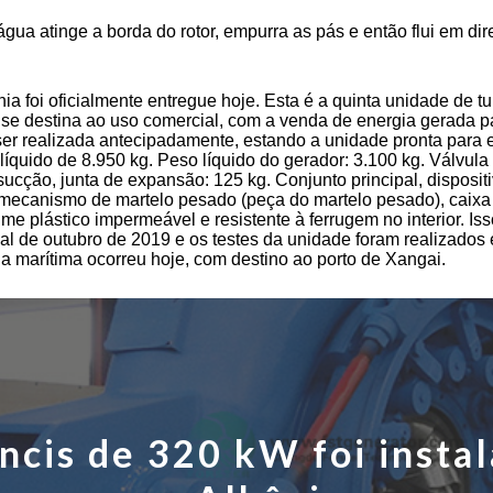
...
gua atinge a borda do rotor, empurra as pás e então flui em dir
kW a 50 kW
...
nia foi oficialmente entregue hoje. Esta é a quinta unidade d
e destina ao uso comercial, com a venda de energia gerada par
er realizada antecipadamente, estando a unidade pronta para 
íquido de 8.950 kg. Peso líquido do gerador: 3.100 kg. Válvula 
sucção, junta de expansão: 125 kg. Conjunto principal, disposi
tor, mecanismo de martelo pesado (peça do martelo pesado), cai
ilme plástico impermeável e resistente à ferrugem no interior. I
final de outubro de 2019 e os testes da unidade foram realizad
via marítima ocorreu hoje, com destino ao porto de Xangai.
ncis de 320 kW foi insta