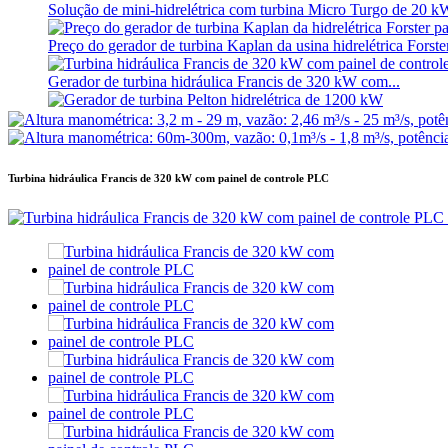
Solução de mini-hidrelétrica com turbina Micro Turgo de 20 
Preço do gerador de turbina Kaplan da usina hidrelétrica Forster
Gerador de turbina hidráulica Francis de 320 kW com...
Gerador de turbina Pelton hidrelétrica de 1200 kW
Gerador hidrelétrico de energia alternativa 500KW Fra...
Turbina hidráulica Francis de 320 kW com painel de controle PLC
Baixo custo de construção civil, alta eficiência, baixo custo de 
Bateria de íon-lítio em contêiner de 20 pés, 250 kWh e 582 kWh
Pequeno gerador micro-hidráulico de lâmina fixa de 10 kW, 1
Gerador de microturbina hidroelétrica Forster 2×40KW
Turbina de hélice hidráulica 100kW Turbina Kaplan Ger...
Gerador de turbina Pelton para energia hidrelétrica de 2200 kW
Turbina Kaplan de pequeno porte de 10 kW, 12 kW e 15 kW para
Fabricante de Equipamentos Hidráulicos - Franquia Hidráulica.