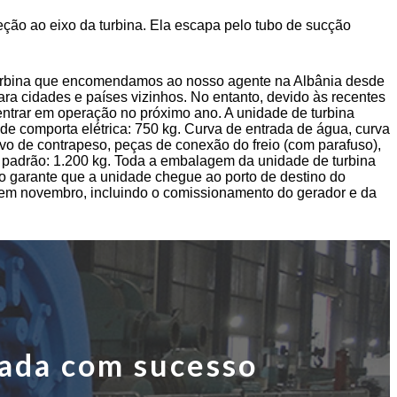
eção ao eixo da turbina. Ela escapa pelo tubo de sucção
e turbina que encomendamos ao nosso agente na Albânia desde
a cidades e países vizinhos. No entanto, devido às recentes
entrar em operação no próximo ano. A unidade de turbina
de comporta elétrica: 750 kg. Curva de entrada de água, curva
tivo de contrapeso, peças de conexão do freio (com parafuso),
xa padrão: 1.200 kg. Toda a embalagem da unidade de turbina
sso garante que a unidade chegue ao porto de destino do
os em novembro, incluindo o comissionamento do gerador e da
lada com sucesso