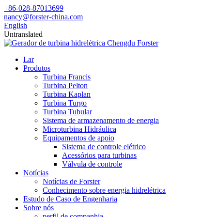
+86-028-87013699
nancy@forster-china.com
English
Untranslated
Lar
Produtos
Turbina Francis
Turbina Pelton
Turbina Kaplan
Turbina Turgo
Turbina Tubular
Sistema de armazenamento de energia
Microturbina Hidráulica
Equipamentos de apoio
Sistema de controle elétrico
Acessórios para turbinas
Válvula de controle
Notícias
Notícias de Forster
Conhecimento sobre energia hidrelétrica
Estudo de Caso de Engenharia
Sobre nós
perfil de companhia