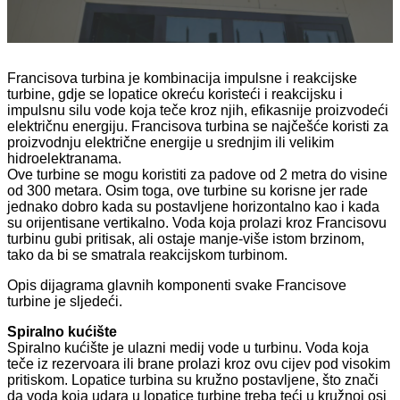
Francisova turbina je kombinacija impulsne i reakcijske
turbine, gdje se lopatice okreću koristeći i reakcijsku i
impulsnu silu vode koja teče kroz njih, efikasnije proizvodeći
električnu energiju. Francisova turbina se najčešće koristi za
proizvodnju električne energije u srednjim ili velikim
hidroelektranama.
Ove turbine se mogu koristiti za padove od 2 metra do visine
od 300 metara. Osim toga, ove turbine su korisne jer rade
jednako dobro kada su postavljene horizontalno kao i kada
su orijentisane vertikalno. Voda koja prolazi kroz Francisovu
turbinu gubi pritisak, ali ostaje manje-više istom brzinom,
tako da bi se smatrala reakcijskom turbinom.
Opis dijagrama glavnih komponenti svake Francisove
turbine je sljedeći.
Spiralno kućište
Spiralno kućište je ulazni medij vode u turbinu. Voda koja
teče iz rezervoara ili brane prolazi kroz ovu cijev pod visokim
pritiskom. Lopatice turbina su kružno postavljene, što znači
da voda koja udara u lopatice turbine treba teći u kružnoj osi