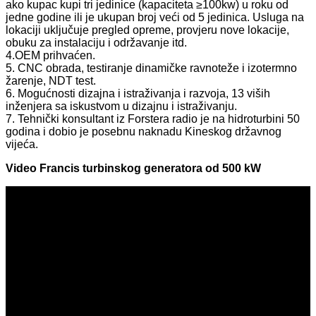
ako kupac kupi tri jedinice (kapaciteta ≥100kw) u roku od
jedne godine ili je ukupan broj veći od 5 jedinica. Usluga na
lokaciji uključuje pregled opreme, provjeru nove lokacije,
obuku za instalaciju i održavanje itd.
4.OEM prihvaćen.
5. CNC obrada, testiranje dinamičke ravnoteže i izotermno
žarenje, NDT test.
6. Mogućnosti dizajna i istraživanja i razvoja, 13 viših
inženjera sa iskustvom u dizajnu i istraživanju.
7. Tehnički konsultant iz Forstera radio je na hidroturbini 50
godina i dobio je posebnu naknadu Kineskog državnog
vijeća.
Video Francis turbinskog generatora od 500 kW