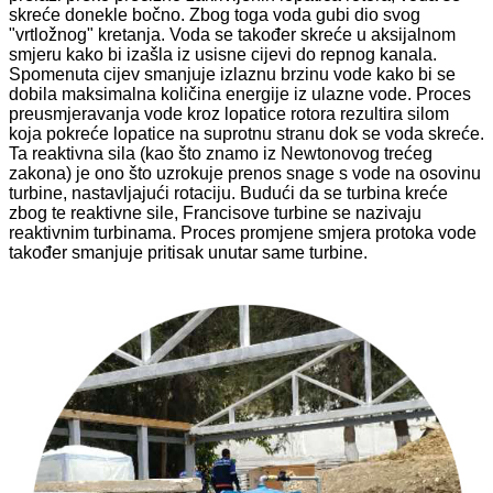
skreće donekle bočno. Zbog toga voda gubi dio svog
"vrtložnog" kretanja. Voda se također skreće u aksijalnom
smjeru kako bi izašla iz usisne cijevi do repnog kanala.
Spomenuta cijev smanjuje izlaznu brzinu vode kako bi se
dobila maksimalna količina energije iz ulazne vode. Proces
preusmjeravanja vode kroz lopatice rotora rezultira silom
koja pokreće lopatice na suprotnu stranu dok se voda skreće.
Ta reaktivna sila (kao što znamo iz Newtonovog trećeg
zakona) je ono što uzrokuje prenos snage s vode na osovinu
turbine, nastavljajući rotaciju. Budući da se turbina kreće
zbog te reaktivne sile, Francisove turbine se nazivaju
reaktivnim turbinama. Proces promjene smjera protoka vode
također smanjuje pritisak unutar same turbine.