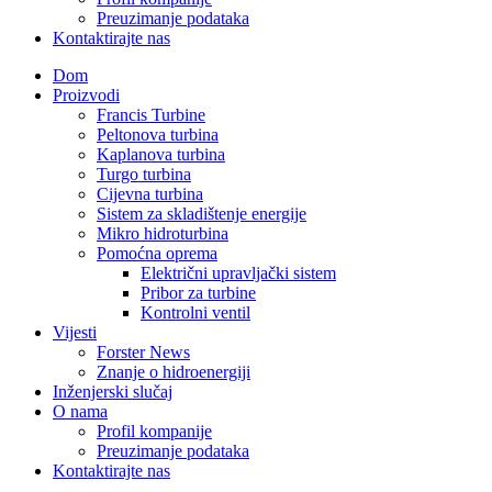
Preuzimanje podataka
Kontaktirajte nas
Dom
Proizvodi
Francis Turbine
Peltonova turbina
Kaplanova turbina
Turgo turbina
Cijevna turbina
Sistem za skladištenje energije
Mikro hidroturbina
Pomoćna oprema
Električni upravljački sistem
Pribor za turbine
Kontrolni ventil
Vijesti
Forster News
Znanje o hidroenergiji
Inženjerski slučaj
O nama
Profil kompanije
Preuzimanje podataka
Kontaktirajte nas