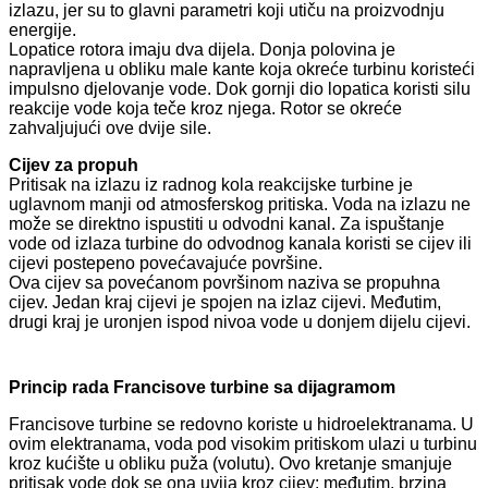
izlazu, jer su to glavni parametri koji utiču na proizvodnju
energije.
Lopatice rotora imaju dva dijela. Donja polovina je
napravljena u obliku male kante koja okreće turbinu koristeći
impulsno djelovanje vode. Dok gornji dio lopatica koristi silu
reakcije vode koja teče kroz njega. Rotor se okreće
zahvaljujući ove dvije sile.
Cijev za propuh
Pritisak na izlazu iz radnog kola reakcijske turbine je
uglavnom manji od atmosferskog pritiska. Voda na izlazu ne
može se direktno ispustiti u odvodni kanal. Za ispuštanje
vode od izlaza turbine do odvodnog kanala koristi se cijev ili
cijevi postepeno povećavajuće površine.
Ova cijev sa povećanom površinom naziva se propuhna
cijev. Jedan kraj cijevi je spojen na izlaz cijevi. Međutim,
drugi kraj je uronjen ispod nivoa vode u donjem dijelu cijevi.
Princip rada Francisove turbine sa dijagramom
Francisove turbine se redovno koriste u hidroelektranama. U
ovim elektranama, voda pod visokim pritiskom ulazi u turbinu
kroz kućište u obliku puža (volutu). Ovo kretanje smanjuje
pritisak vode dok se ona uvija kroz cijev; međutim, brzina