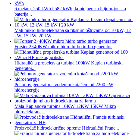
6 metara, 250 kWh i 582 kWh, kontejnerska litijum-jonska
baterija...
Mali mikro hidroelektrana sa fiksnim oštricama od 10 kW, 12
kW, 15 kW, 20 kW...
Forster 2×40KW mikro hidro turbo turbo generator
Hidraulična propelerska turbina 100kW Kaplan turbinski
generator...
Peltonov generator s vodenim kotačem od 2200 kW
hidroenergije
Mala Kaplanova turbina 10KW 12KW 15KW Mikro
hidroelektrana...
Proizvođač hidroelektrične opreme Hidraulični Franc...