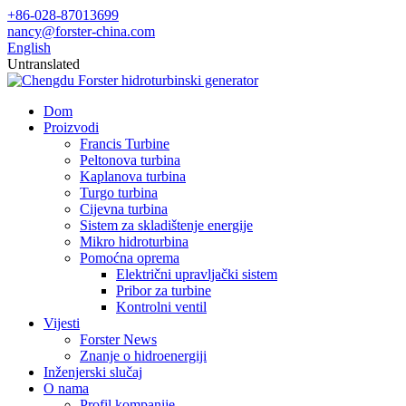
+86-028-87013699
nancy@forster-china.com
English
Untranslated
Dom
Proizvodi
Francis Turbine
Peltonova turbina
Kaplanova turbina
Turgo turbina
Cijevna turbina
Sistem za skladištenje energije
Mikro hidroturbina
Pomoćna oprema
Električni upravljački sistem
Pribor za turbine
Kontrolni ventil
Vijesti
Forster News
Znanje o hidroenergiji
Inženjerski slučaj
O nama
Profil kompanije