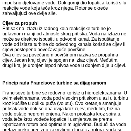
impulsno djelovanje vode. Dok gornji dio lopatica koristi silu
reakcije vode koja teče kroz njega. Rotor se okreće
zahvaljujući ove dvije sile.
Cijev za propuh
Pritisak na izlazu iz radnog kola reakcijske turbine je
uglavnom manji od atmosferskog pritiska. Voda na izlazu ne
može se direktno ispustiti u odvodni kanal. Za ispuštanje
vode od izlaza turbine do odvodnog kanala koristi se cijev ili
cijevi postepeno povećavajuće površine.
Ova cijev sa povećanom površinom naziva se propuhna
cijev. Jedan kraj cijevi je spojen na izlaz cijevi. Međutim,
drugi kraj je uronjen ispod nivoa vode u donjem dijelu cijevi.
Princip rada Francisove turbine sa dijagramom
Francisove turbine se redovno koriste u hidroelektranama. U
ovim elektranama, voda pod visokim pritiskom ulazi u turbinu
kroz kućište u obliku puža (volutu). Ovo kretanje smanjuje
pritisak vode dok se ona uvija kroz cijev; međutim, brzina
vode ostaje nepromijenjena. Nakon prolaska kroz spiralu,
voda teče kroz vodeće lopatice i usmjerava se prema
lopaticama rotora pod optimalnim uglovima. Budući da voda
prelazi preko precizno zakrivljenih lopatica rotora, voda se