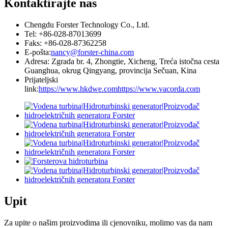
Kontaktirajte nas
Chengdu Forster Technology Co., Ltd.
Tel: +86-028-87013699
Faks: +86-028-87362258
E-pošta:
nancy@forster-china.com
Adresa: Zgrada br. 4, Zhongtie, Xicheng, Treća istočna cesta
Guanghua, okrug Qingyang, provincija Sečuan, Kina
Prijateljski
link:
https://www.hkdwe.com
https://www.vacorda.com
Upit
Za upite o našim proizvodima ili cjenovniku, molimo vas da nam