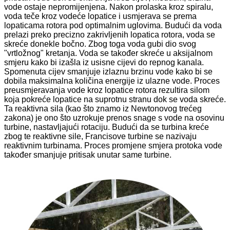
vode ostaje nepromijenjena. Nakon prolaska kroz spiralu,
voda teče kroz vodeće lopatice i usmjerava se prema
lopaticama rotora pod optimalnim uglovima. Budući da voda
prelazi preko precizno zakrivljenih lopatica rotora, voda se
skreće donekle bočno. Zbog toga voda gubi dio svog
"vrtložnog" kretanja. Voda se također skreće u aksijalnom
smjeru kako bi izašla iz usisne cijevi do repnog kanala.
Spomenuta cijev smanjuje izlaznu brzinu vode kako bi se
dobila maksimalna količina energije iz ulazne vode. Proces
preusmjeravanja vode kroz lopatice rotora rezultira silom
koja pokreće lopatice na suprotnu stranu dok se voda skreće.
Ta reaktivna sila (kao što znamo iz Newtonovog trećeg
zakona) je ono što uzrokuje prenos snage s vode na osovinu
turbine, nastavljajući rotaciju. Budući da se turbina kreće
zbog te reaktivne sile, Francisove turbine se nazivaju
reaktivnim turbinama. Proces promjene smjera protoka vode
također smanjuje pritisak unutar same turbine.