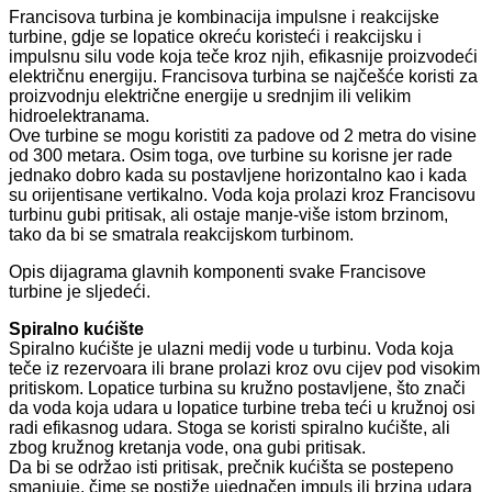
Francisova turbina je kombinacija impulsne i reakcijske
turbine, gdje se lopatice okreću koristeći i reakcijsku i
impulsnu silu vode koja teče kroz njih, efikasnije proizvodeći
električnu energiju. Francisova turbina se najčešće koristi za
proizvodnju električne energije u srednjim ili velikim
hidroelektranama.
Ove turbine se mogu koristiti za padove od 2 metra do visine
od 300 metara. Osim toga, ove turbine su korisne jer rade
jednako dobro kada su postavljene horizontalno kao i kada
su orijentisane vertikalno. Voda koja prolazi kroz Francisovu
turbinu gubi pritisak, ali ostaje manje-više istom brzinom,
tako da bi se smatrala reakcijskom turbinom.
Opis dijagrama glavnih komponenti svake Francisove
turbine je sljedeći.
Spiralno kućište
Spiralno kućište je ulazni medij vode u turbinu. Voda koja
teče iz rezervoara ili brane prolazi kroz ovu cijev pod visokim
pritiskom. Lopatice turbina su kružno postavljene, što znači
da voda koja udara u lopatice turbine treba teći u kružnoj osi
radi efikasnog udara. Stoga se koristi spiralno kućište, ali
zbog kružnog kretanja vode, ona gubi pritisak.
Da bi se održao isti pritisak, prečnik kućišta se postepeno
smanjuje, čime se postiže ujednačen impuls ili brzina udara