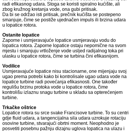
radi efikasnog udara. Stoga se koristi spiralno kućište, ali
zbog kružnog kretanja vode, ona gubi pritisak.
Da bi se održao isti pritisak, prečnik kućišta se postepeno
smanjuje, čime se postiže ujednačen impuls ili brzina udara
u lopatice rotora.
Ostanite lopatice
Zaporne i usmjeravajuće lopatice usmjeravaju vodu do
lopatica rotora. Zaporne lopatice ostaju nepomične na svom
mjestu i smanjuju vrtloženje vode usljed radijalnog toka pri
ulasku u lopatice rotora, čime se turbina čini efikasnijom.
Vodilice
Usmjeravajuće lopatice nisu stacionarne, one mijenjaju svoj
ugao prema potrebi kako bi kontrolisale ugao udara vode na
lopatice turbine radi povećanja efikasnosti. One također
regulišu brzinu protoka vode u lopatice rotora, čime
kontrolišu izlaznu snagu turbine u skladu sa opterećenjem
turbine.
Trkačke oštrice
Lopatice rotora su srce svake Francisove turbine. To su centri
gdje fluid udara, a tangencijalna sila udara uzrokuje rotaciju
osovine turbine, stvarajući obrtni moment. Neophodno je
posvetiti posebnu pažnju dizajnu uglova lopatica na ulazu i