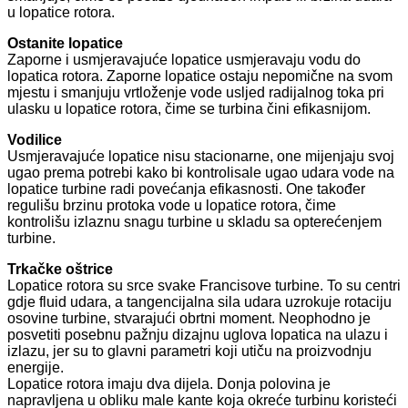
u lopatice rotora.
Ostanite lopatice
Zaporne i usmjeravajuće lopatice usmjeravaju vodu do
lopatica rotora. Zaporne lopatice ostaju nepomične na svom
mjestu i smanjuju vrtloženje vode usljed radijalnog toka pri
ulasku u lopatice rotora, čime se turbina čini efikasnijom.
Vodilice
Usmjeravajuće lopatice nisu stacionarne, one mijenjaju svoj
ugao prema potrebi kako bi kontrolisale ugao udara vode na
lopatice turbine radi povećanja efikasnosti. One također
regulišu brzinu protoka vode u lopatice rotora, čime
kontrolišu izlaznu snagu turbine u skladu sa opterećenjem
turbine.
Trkačke oštrice
Lopatice rotora su srce svake Francisove turbine. To su centri
gdje fluid udara, a tangencijalna sila udara uzrokuje rotaciju
osovine turbine, stvarajući obrtni moment. Neophodno je
posvetiti posebnu pažnju dizajnu uglova lopatica na ulazu i
izlazu, jer su to glavni parametri koji utiču na proizvodnju
energije.
Lopatice rotora imaju dva dijela. Donja polovina je
napravljena u obliku male kante koja okreće turbinu koristeći