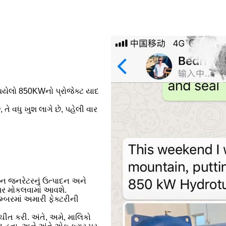
..
KW
 થયેલો 850KWનો પ્રોજેક્ટ યાદ
 તે વધુ ખુશ લાગે છે, પહેલી વાર
ઇન જનરેટરનું ઉત્પાદન અને
 પર મોકલવામાં આવશે.
મ્બરમાં અમારી ફેક્ટરીની
ીત કરી. અંતે, અમે, માલિકો