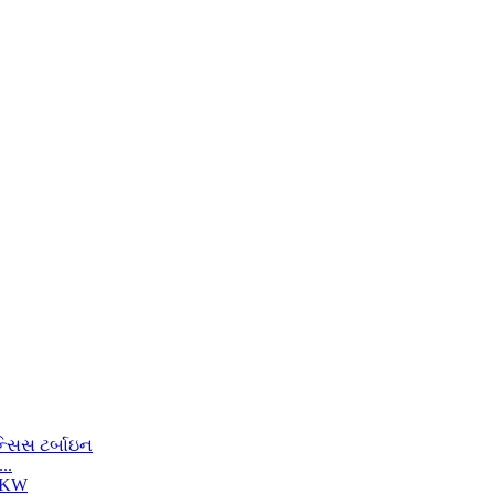
...
...
..