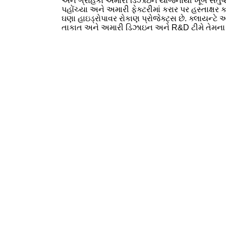
અને ગ્રાહકો અમારી ડિઝાઇન યોજનાથી ખૂબ સંતુષ્
પહોંચ્યા અને અમારી ફેક્ટરીમાં કરાર પર હસ્તાક્ષર કર
ઘણા હાઇડ્રોપાવર રોકાણ પ્રોજેક્ટ્સ છે. ક્લાયન્ટે 
તાકાત અને અમારી ડિઝાઇન અને R&D ટીમે તેમના પ