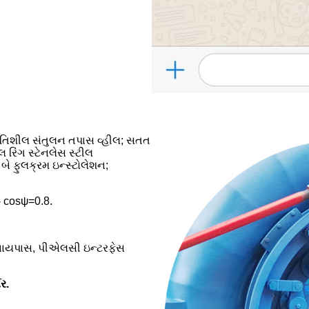
ગતિશીલ સંતુલન તપાસ વ્હીલ; સતત
રિંગ સ્ટેનલેસ સ્ટીલ
 બે ફુલક્રમ ઇન્સ્ટોલેશન;
 - cosψ=0.8.
િક બાયપાસ, પીએલસી ઇન્ટરફેસ
નર
.