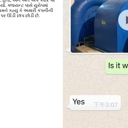
ટ હતા, અને અંતે એક કરાર પર
્યા. ક્લાયન્ટ પાસે યુરોપમાં
અમને કહ્યું કે અમારી કંપનીની
ર ઊંડી છાપ છોડી છે.