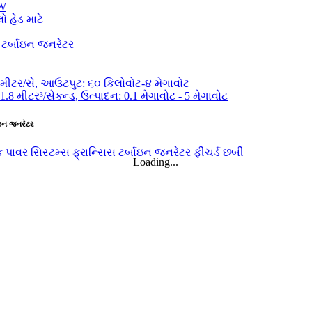
KW
બાઇન જનરેટર
...
Loading...
...
ર...