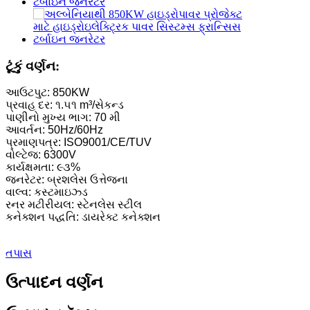
હાઇડ્રોઇલેક્ટ્રિક પાવર સિસ્ટમ્સ ફ્રાન્સિસ ટર્બાઇન જનરેટર...
100KW 500KW 1MW 2MW હાઇડ્રોલિક ફ્રાન્સિસ ટર્બાઇન કિં
ટૂંકું વર્ણન:
હાઇડ્રોલિક ટર્બાઇન જનરેટર 250KW હાઇડ્રોઇલેક્ટ્રિક ફ્રાન્સ.
આઉટપુટ: 850KW
માઇક્રો ટર્ગો ટર્બાઇન મીની હાઇડ્રોપાવર સોલ્યુશન 20KW-50
પ્રવાહ દર: ૧.૫૧ m³/સેકન્ડ
પાણીનો મુખ્ય ભાગ: 70 મી
ફોર્સ્ટર હાઇડ્રોઇલેક્ટ્રિક કેપલાન ટર્બાઇન જનરેટરની કિંમત...
આવર્તન: 50Hz/60Hz
પ્રમાણપત્ર: ISO9001/CE/TUV
320KW હાઇડ્રોલિક ફ્રાન્સિસ વોટર ટર્બાઇન જનરેટર સાથે...
વોલ્ટેજ: 6300V
કાર્યક્ષમતા: ૯૩%
૧૨૦૦KW હાઇડ્રોઇલેક્ટ્રિક પેલ્ટન ટર્બાઇન જનરેટર
જનરેટર: બ્રશલેસ ઉત્તેજના
વાલ્વ: કસ્ટમાઇઝ્ડ
વૈકલ્પિક ઉર્જા હાઇડ્રોઇલેક્ટ્રિક જનરેટર 500KW ફ્રેમવર્ક...
રનર મટીરીયલ: સ્ટેનલેસ સ્ટીલ
કનેક્શન પદ્ધતિ: ડાયરેક્ટ કનેક્શન
ઓછી સિવિલ બાંધકામ કિંમત ઉચ્ચ કાર્યક્ષમતા ઓછી ગરમી...
20 ફૂટ 250KWh 582KWh કન્ટેનરાઇઝ્ડ લિથિયમ-આયન બેટરી
તપાસ
નાનું 10kW 12kW 15kW 20kW માઇક્રો હાઇડ્રો ફિક્સ્ડ બ્લેડ કા
ઉત્પાદન વર્ણન
ફોર્સ્ટર 2×40KW માઇક્રો હાઇડ્રો ટર્ગો ટર્બાઇન જનરેટર