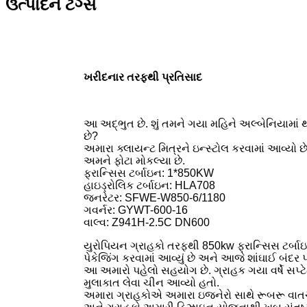
ઉત્પાદન ટૅગ્સ
હાઇડ્રોલિક ટર્બાઇન જનરેટર 250KW હાઇડ્રોઇલેક્ટ્રિક ફ્રાન્સ.
માઇક્રો ટર્ગો ટર્બાઇન મીની હાઇડ્રોપાવર સોલ્યુશન 20KW-50
ફોર્સ્ટર હાઇડ્રોઇલેક્ટ્રિક કેપલાન ટર્બાઇન જનરેટરની કિંમત...
ખરીદનાર તરફથી પ્રતિસાદ
320KW હાઇડ્રોલિક ફ્રાન્સિસ વોટર ટર્બાઇન જનરેટર સાથે...
૧૨૦૦KW હાઇડ્રોઇલેક્ટ્રિક પેલ્ટન ટર્બાઇન જનરેટર
આ અદ્ભુત છે. શું તમને ગયા મહિને અલ્બેનિયામાં
છે?
અમારા ક્લાયન્ટ મિત્રને ઇન્સ્ટોલ કરવામાં આવ્યો છે,
અમને ફોટા મોકલ્યા છે.
ફ્રાન્સિસ ટર્બાઇન: 1*850KW
હાઇડ્રોલિક ટર્બાઇન: HLA708
જનરેટર: SFWE-W850-6/1180
ગવર્નર: GYWT-600-16
વાલ્વ: Z941H-2.5C DN600
યુરોપિયન ગ્રાહકો તરફથી 850kw ફ્રાન્સિસ ટર્બા
પેકેજિંગ કરવામાં આવ્યું છે અને આજે શાંઘાઈ બંદર
આ અમારો પહેલો સહયોગ છે. ગ્રાહક ગયા વર્ષે સપ્ટે
મુલાકાત લેવા ચીન આવ્યો હતો.
અમારા ગ્રાહકોએ અમારા ઇજનેરો સાથે રૂબરૂ વાતચ