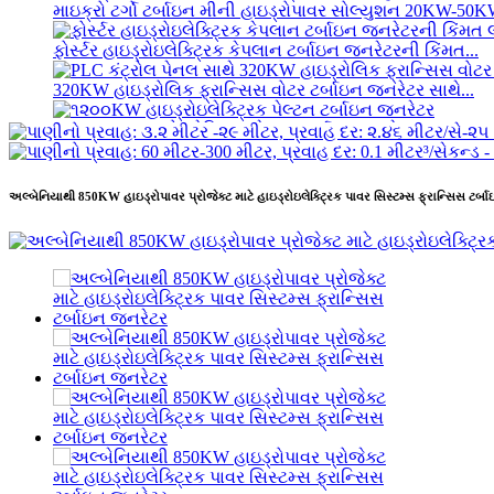
માઇક્રો ટર્ગો ટર્બાઇન મીની હાઇડ્રોપાવર સોલ્યુશન 20KW-50
ફોર્સ્ટર હાઇડ્રોઇલેક્ટ્રિક કેપલાન ટર્બાઇન જનરેટરની કિંમત...
320KW હાઇડ્રોલિક ફ્રાન્સિસ વોટર ટર્બાઇન જનરેટર સાથે...
૧૨૦૦KW હાઇડ્રોઇલેક્ટ્રિક પેલ્ટન ટર્બાઇન જનરેટર
વૈકલ્પિક ઉર્જા હાઇડ્રોઇલેક્ટ્રિક જનરેટર 500KW ફ્રેમવર્ક...
અલ્બેનિયાથી 850KW હાઇડ્રોપાવર પ્રોજેક્ટ માટે હાઇડ્રોઇલેક્ટ્રિક પાવર સિસ્ટમ્સ ફ્રાન્સિસ ટર્
ઓછી સિવિલ બાંધકામ કિંમત ઉચ્ચ કાર્યક્ષમતા ઓછી ગરમી...
20 ફૂટ 250KWh 582KWh કન્ટેનરાઇઝ્ડ લિથિયમ-આયન બેટરી
નાનું 10kW 12kW 15kW 20kW માઇક્રો હાઇડ્રો ફિક્સ્ડ બ્લેડ કા
ફોર્સ્ટર 2×40KW માઇક્રો હાઇડ્રો ટર્ગો ટર્બાઇન જનરેટર
હાઇડ્રોલિક પ્રોપેલર ટર્બાઇન 100kW કેપલાન ટર્બાઇન જનરલ...
2200kW હાઇડ્રો પાવર પેલ્ટન વોટર વ્હીલ ટર્બાઇન જનરેટર
નાના કેપલાન ટર્બાઇન 10KW 12KW 15KW માઇક્રો હાઇડ્રોપાવ
હાઇડ્રોઇલેક્ટ્રિક સાધનો ઉત્પાદક હાઇડ્રોલિક ફ્રાન્સ...