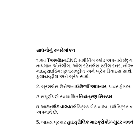
સાધનોનું રૂપરેખાંકન
૧.આ
T
અર્બાઇન
CNC મશીનિંગ બ્લેડ અપનાવે છે; 
તાપમાન એનેલીંગ; ઓલ સ્ટેનલેસ સ્ટીલ રનર, નોઝલ 
નાઇટ્રાઇડિંગ; ફ્લાયવ્હીલ અને બ્રેક ડિવાઇસ સાથે,
ફ્લાયવ્હીલ અને બ્રેક સાથે.
2. બ્રશલેસ ઉત્તેજના
G
ઉર્જા આપનાર
, પાવર ફેક્ટર
૩.સંપૂર્ણપણે સ્વચાલિત
નિયંત્રણ સિસ્ટમ
૪.આ
ઇનલેટ વાલ્વ
ઇલેક્ટ્રિક ગેટ વાલ્વ, ઇલેક્ટ્ર
અપનાવે છે.
5. બાહ્ય પ્રકાર
હાઇડ્રોલિક માઇક્રોકોમ્પ્યુટર ગવર્