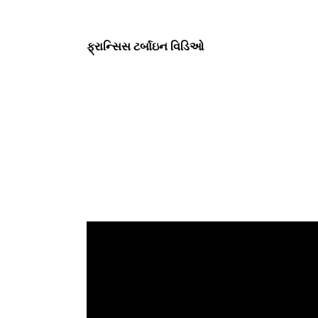
ફ્રાન્સિસ ટર્બાઇન વિડિઓ