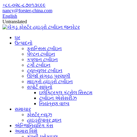
+૮૬-૦૨૮-૮૭૦૧૩૬૯૯
nancy@forster-china.com
English
Untranslated
ઘર
ઉત્પાદનો
ફ્રાન્સિસ ટર્બાઇન
પેલ્ટન ટર્બાઇન
કપલાન ટર્બાઇન
ટર્ગો ટર્બાઇન
ટ્યુબ્યુલર ટર્બાઇન
ઊર્જા સંગ્રહ પ્રણાલી
માઇક્રો હાઇડ્રો ટર્બાઇન
સપોર્ટ સાધનો
ઇલેક્ટ્રિકલ કંટ્રોલ સિસ્ટમ
ટર્બાઇન એસેસરીઝ
નિયંત્રણ વાલ્વ
સમાચાર
ફોર્સ્ટર ન્યૂઝ
હાઇડ્રોપાવર જ્ઞાન
એન્જિનિયરિંગ કેસ
અમારા વિશે
કંપની પ્રોફાઇલ