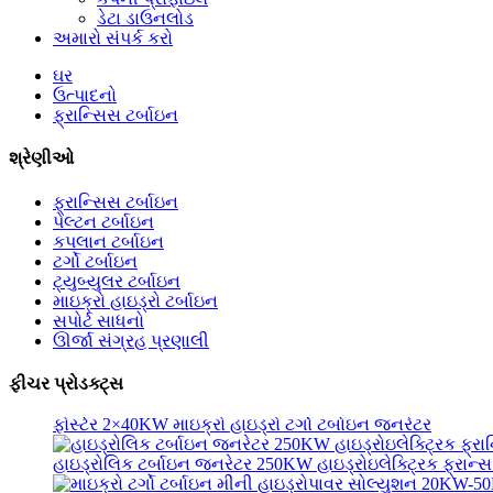
ડેટા ડાઉનલોડ
અમારો સંપર્ક કરો
ઘર
ઉત્પાદનો
ફ્રાન્સિસ ટર્બાઇન
શ્રેણીઓ
ફ્રાન્સિસ ટર્બાઇન
પેલ્ટન ટર્બાઇન
કપલાન ટર્બાઇન
ટર્ગો ટર્બાઇન
વૈકલ્પિક ઉર્જા હાઇડ્રોઇલેક્ટ્રિક જનરેટર 500KW ફ્રેમવર્ક...
ટ્યુબ્યુલર ટર્બાઇન
માઇક્રો હાઇડ્રો ટર્બાઇન
ઓછી સિવિલ બાંધકામ કિંમત ઉચ્ચ કાર્યક્ષમતા ઓછી ગરમી...
સપોર્ટ સાધનો
ઊર્જા સંગ્રહ પ્રણાલી
20 ફૂટ 250KWh 582KWh કન્ટેનરાઇઝ્ડ લિથિયમ-આયન બેટરી
ફીચર પ્રોડક્ટ્સ
નાનું 10kW 12kW 15kW 20kW માઇક્રો હાઇડ્રો ફિક્સ્ડ બ્લેડ કા
ફોર્સ્ટર 2×40KW માઇક્રો હાઇડ્રો ટર્ગો ટર્બાઇન જનરેટર
હાઇડ્રોલિક ટર્બાઇન જનરેટર 250KW હાઇડ્રોઇલેક્ટ્રિક ફ્રાન્સ.