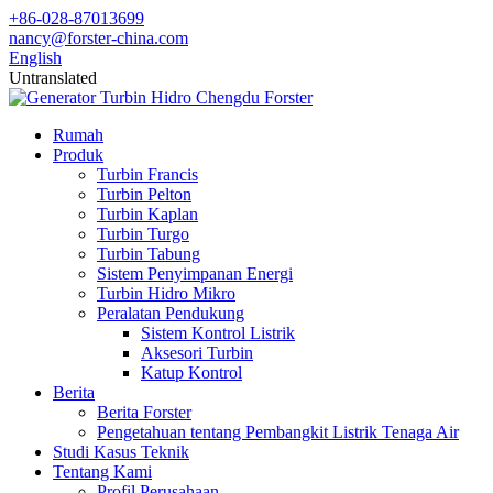
+86-028-87013699
nancy@forster-china.com
English
Untranslated
Rumah
Produk
Turbin Francis
Turbin Pelton
Turbin Kaplan
Turbin Turgo
Turbin Tabung
Sistem Penyimpanan Energi
Turbin Hidro Mikro
Peralatan Pendukung
Sistem Kontrol Listrik
Aksesori Turbin
Katup Kontrol
Berita
Berita Forster
Pengetahuan tentang Pembangkit Listrik Tenaga Air
Studi Kasus Teknik
Tentang Kami
Profil Perusahaan