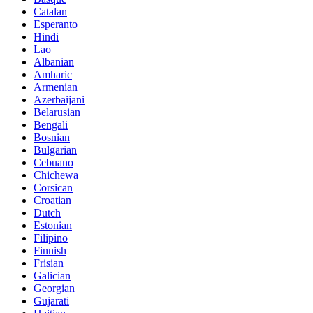
Catalan
Esperanto
Hindi
Lao
Albanian
Amharic
Armenian
Azerbaijani
Belarusian
Bengali
Bosnian
Bulgarian
Cebuano
Chichewa
Corsican
Croatian
Dutch
Estonian
Filipino
Finnish
Frisian
Galician
Georgian
Gujarati