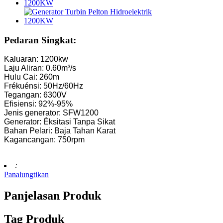
Turbin Kaplan Leutik 10KW 12KW 15KW Mikro Hidro...
Pabrik Peralatan Hidroelektrik Hidrolik Franc...
Pedaran Singkat:
Sistem Pembangkit Listrik Tenaga Air Turbin Francis Generator
Kaluaran: 1200kw
Laju Aliran: 0.60m³/s
Harga Turbin Hidrolik Francis 100KW 500KW 1MW 2MW ...
Hulu Cai: 260m
Frékuénsi: 50Hz/60Hz
Generator Turbin Hidrolik 250KW Pembangkit Listrik Tenaga A
Tegangan: 6300V
Efisiensi: 92%-95%
Solusi Pembangkit Listrik Tenaga Air Mini Turbin Mikro T
Jenis generator: SFW1200
Generator: Éksitasi Tanpa Sikat
Harga Generator Turbin Forster Hydroelectric Kaplan...
Bahan Pelari: Baja Tahan Karat
Kagancangan: 750rpm
Generator Turbin Cai Hidrolik Francis 320KW Kalayan...
Generator Turbin Pelton Hidroelektrik 1200KW
:
Panalungtikan
Generator Hidroelektrik Énergi Alternatif 500KW Fra...
Panjelasan Produk
Biaya Konstruksi Sipil Rendah Efisiensi Tinggi Suhu Rendah..
Batré Litium-ion dina Wadah 20ft 250KWh 582KWh...
Tag Produk