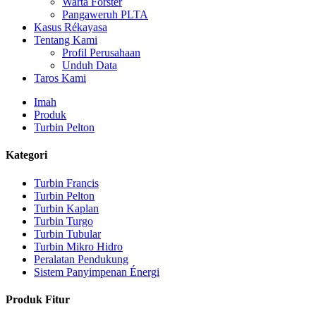
Warta Forster
Pangaweruh PLTA
Kasus Rékayasa
Tentang Kami
Profil Perusahaan
Unduh Data
Taros Kami
Imah
Produk
Turbin Pelton
Kategori
Turbin Francis
Turbin Pelton
Turbin Kaplan
Turbin Turgo
Generator Hidroelektrik Énergi Alternatif 500KW Fra...
Turbin Tubular
Turbin Mikro Hidro
Biaya Konstruksi Sipil Rendah Efisiensi Tinggi Suhu Rendah..
Peralatan Pendukung
Sistem Panyimpenan Énergi
Batré Litium-ion dina Wadah 20ft 250KWh 582KWh...
Produk Fitur
Mata Pangkas Mikro Hidro Leutik 10kW 12kW 15kW 20kW Ma