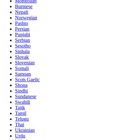
Mongolian
Burmese
Nepali
Norwegian
Pashto
Persian
Punjabi
Serbian
Sesotho
Sinhala
Slovak
Slovenian
Somali
Samoan
Scots Gaelic
Shona
Sindhi
Sundanese
Swahili
Tajik
Tamil
Telugu
Thai
Ukrainian
Urdu