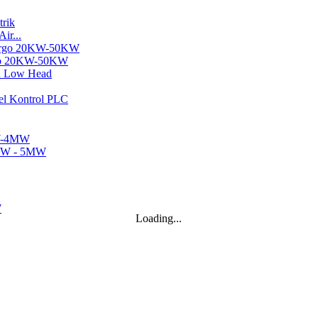
ir...
urgo 20KW-50KW
.
Loading...
ta Pangkas...
...