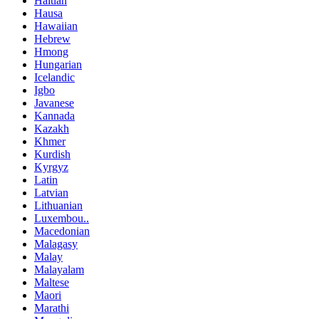
Haitian
Hausa
Hawaiian
Hebrew
Hmong
Hungarian
Icelandic
Igbo
Javanese
Kannada
Kazakh
Khmer
Kurdish
Kyrgyz
Latin
Latvian
Lithuanian
Luxembou..
Macedonian
Malagasy
Malay
Malayalam
Maltese
Maori
Marathi