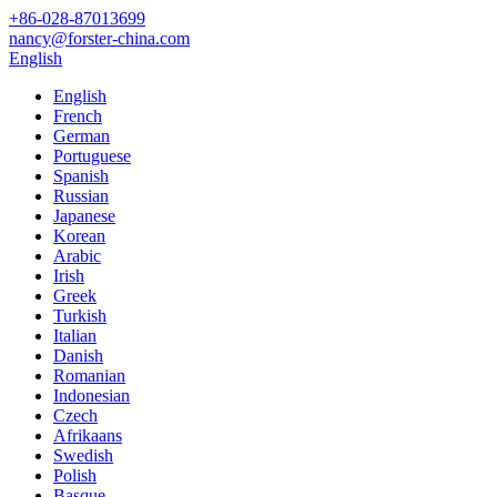
+86-028-87013699
nancy@forster-china.com
English
English
French
German
Portuguese
Spanish
Russian
Japanese
Korean
Arabic
Irish
Greek
Turkish
Italian
Danish
Romanian
Indonesian
Czech
Afrikaans
Swedish
Polish
Basque