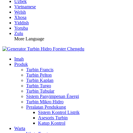
Uzbek
Vietnamese
Welsh
Xhosa
Yiddish
Yoruba
Zulu
More Language
Imah
Produk
Turbin Francis
Turbin Pelton
Turbin Kaplan
Turbin Turgo
Turbin Tubular
Sistem Panyimpenan Énergi
Turbin Mikro Hidro
Peralatan Pendukung
Sistem Kontrol Listrik
Asesoris Turbin
Katup Kontrol
Warta