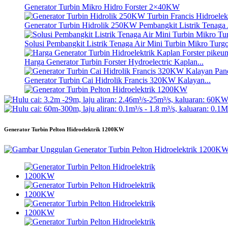
Generator Turbin Mikro Hidro Forster 2×40KW
Generator Turbin Hidrolik 250KW Pembangkit Listrik Tenaga A
Solusi Pembangkit Listrik Tenaga Air Mini Turbin Mikro T
Harga Generator Turbin Forster Hydroelectric Kaplan...
Generator Turbin Cai Hidrolik Francis 320KW Kalayan...
Generator Turbin Pelton Hidroelektrik 1200KW
Generator Hidroelektrik Énergi Alternatif 500KW Fra...
Generator Turbin Pelton Hidroelektrik 1200KW
Biaya Konstruksi Sipil Rendah Efisiensi Tinggi Suhu Rendah..
Batré Litium-ion dina Wadah 20ft 250KWh 582KWh...
Mata Pangkas Mikro Hidro Leutik 10kW 12kW 15kW 20kW Ma
Generator Turbin Mikro Hidro Forster 2×40KW
Turbin Baling-baling Hidrolik 100kW Kaplan Turbin Generator
Generator Turbin Kincir Cai Pelton 2200kW Tenaga Hidro