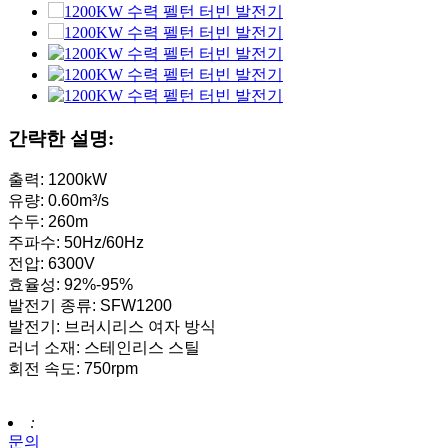
소형 10kW 12kW 15kW 20kW 마이크로 수력 고정형 블레이
포스터 2×40KW 마이크로 수력 터고 터빈 발전기
수력 프로펠러 터빈 100kW 카플란 터빈 발전기...
간략한 설명:
2200kW 수력 발전 펠턴 수차 터빈 발전기
소형 카플란 터빈 10KW, 12KW, 15KW 마이크로 수력 발전.
출력: 1200kW
유량: 0.60m³/s
수력 발전 설비 제조업체 Hydraulic Franc...
수두: 260m
주파수: 50Hz/60Hz
수력 발전 시스템 프랜시스 터빈 발전기...
전압: 6300V
효율성: 92%-95%
100KW 500KW 1MW 2MW 수력 프랜시스 터빈 가격 ...
발전기 종류: SFW1200
발전기: 브러시리스 여자 방식
250KW 수력 터빈 발전기 수력 발전...
러너 소재: 스테인리스 스틸
회전 속도: 750rpm
마이크로 터고 터빈 소형 수력 발전 솔루션 20KW-50KW
포스터 수력 발전 카플란 터빈 발전기 가격...
:
문의