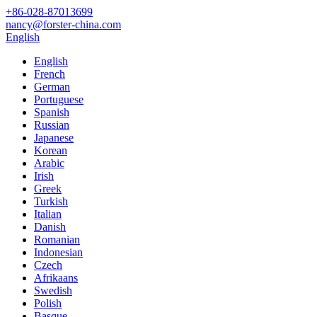
+86-028-87013699
nancy@forster-china.com
English
English
French
German
Portuguese
Spanish
Russian
Japanese
Korean
Arabic
Irish
Greek
Turkish
Italian
Danish
Romanian
Indonesian
Czech
Afrikaans
Swedish
Polish
Basque