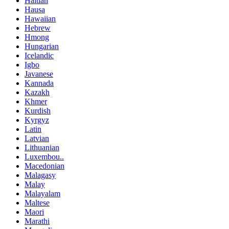
Haitian
Hausa
Hawaiian
Hebrew
Hmong
Hungarian
Icelandic
Igbo
Javanese
Kannada
Kazakh
Khmer
Kurdish
Kyrgyz
Latin
Latvian
Lithuanian
Luxembou..
Macedonian
Malagasy
Malay
Malayalam
Maltese
Maori
Marathi