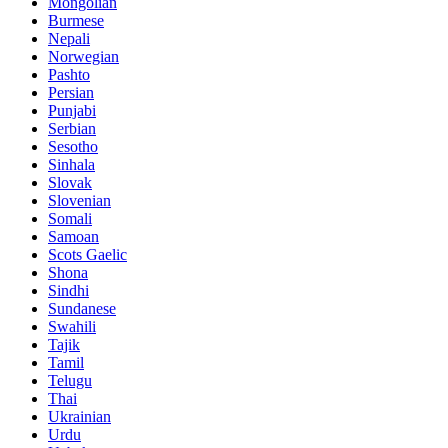
Mongolian
Burmese
Nepali
Norwegian
Pashto
Persian
Punjabi
Serbian
Sesotho
Sinhala
Slovak
Slovenian
Somali
Samoan
Scots Gaelic
Shona
Sindhi
Sundanese
Swahili
Tajik
Tamil
Telugu
Thai
Ukrainian
Urdu