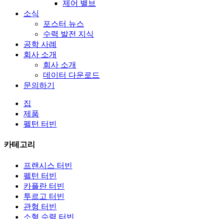
제어 밸브
소식
포스터 뉴스
수력 발전 지식
공학 사례
회사 소개
회사 소개
데이터 다운로드
문의하기
집
제품
펠턴 터빈
카테고리
프랜시스 터빈
펠턴 터빈
카플란 터빈
투르고 터빈
대체 에너지 수력 발전기 500KW Fra...
관형 터빈
소형 수력 터빈