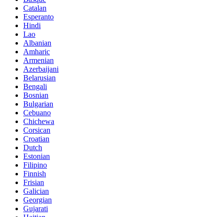
Catalan
Esperanto
Hindi
Lao
Albanian
Amharic
Armenian
Azerbaijani
Belarusian
Bengali
Bosnian
Bulgarian
Cebuano
Chichewa
Corsican
Croatian
Dutch
Estonian
Filipino
Finnish
Frisian
Galician
Georgian
Gujarati