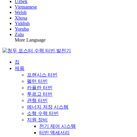
Uzbek
Vietnamese
Welsh
Xhosa
Yiddish
Yoruba
Zulu
More Language
집
제품
프랜시스 터빈
펠턴 터빈
카플란 터빈
투르고 터빈
관형 터빈
에너지 저장 시스템
소형 수력 터빈
지원 장비
전기 제어 시스템
터빈 액세서리