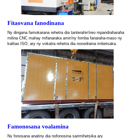
Fitaovana fanodinana
Ny dingana famokarana rehetra dia tanterahin'ireo mpandraharaha
milina CNC mahay mifanaraka amin'ny fomba fanaraha-maso ny
kalitao ISO, ary ny vokatra rehetra dia nosedraina imbetsaka.
Famonosana voalamina
Ny fonosana anatiny dia nofonosina sarimihetsika ary