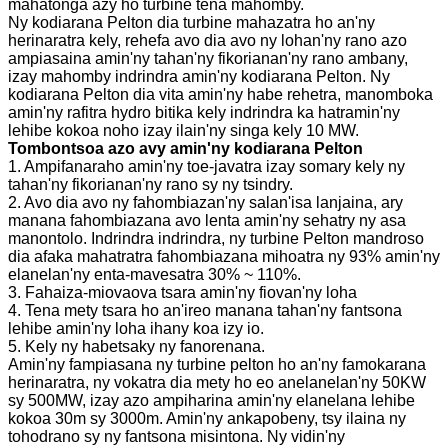
mahatonga azy ho turbine tena mahomby.
Ny kodiarana Pelton dia turbine mahazatra ho an'ny
herinaratra kely, rehefa avo dia avo ny lohan'ny rano azo
ampiasaina amin'ny tahan'ny fikorianan'ny rano ambany,
izay mahomby indrindra amin'ny kodiarana Pelton. Ny
kodiarana Pelton dia vita amin'ny habe rehetra, manomboka
amin'ny rafitra hydro bitika kely indrindra ka hatramin'ny
lehibe kokoa noho izay ilain'ny singa kely 10 MW.
Tombontsoa azo avy amin'ny kodiarana Pelton
1. Ampifanaraho amin'ny toe-javatra izay somary kely ny
tahan'ny fikorianan'ny rano sy ny tsindry.
2. Avo dia avo ny fahombiazan'ny salan'isa lanjaina, ary
manana fahombiazana avo lenta amin'ny sehatry ny asa
manontolo. Indrindra indrindra, ny turbine Pelton mandroso
dia afaka mahatratra fahombiazana mihoatra ny 93% amin'ny
elanelan'ny enta-mavesatra 30% ~ 110%.
3. Fahaiza-miovaova tsara amin'ny fiovan'ny loha
4. Tena mety tsara ho an'ireo manana tahan'ny fantsona
lehibe amin'ny loha ihany koa izy io.
5. Kely ny habetsaky ny fanorenana.
Amin'ny fampiasana ny turbine pelton ho an'ny famokarana
herinaratra, ny vokatra dia mety ho eo anelanelan'ny 50KW
sy 500MW, izay azo ampiharina amin'ny elanelana lehibe
kokoa 30m sy 3000m. Amin'ny ankapobeny, tsy ilaina ny
tohodrano sy ny fantsona misintona. Ny vidin'ny