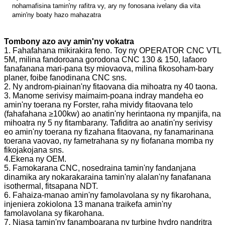
nohamafisina tamin'ny rafitra vy, ary ny fonosana ivelany dia vita
amin'ny boaty hazo mahazatra
Tombony azo avy amin'ny vokatra
1. Fahafahana mikirakira feno. Toy ny OPERATOR CNC VTL
5M, milina fandoroana gorodona CNC 130 & 150, lafaoro
fanafanana mari-pana tsy miovaova, milina fikosoham-bary
planer, foibe fanodinana CNC sns.
2. Ny androm-piainan'ny fitaovana dia mihoatra ny 40 taona.
3. Manome serivisy maimaim-poana indray mandeha eo
amin'ny toerana ny Forster, raha mividy fitaovana telo
(fahafahana ≥100kw) ao anatin'ny herintaona ny mpanjifa, na
mihoatra ny 5 ny fitambarany. Tafiditra ao anatin'ny serivisy
eo amin'ny toerana ny fizahana fitaovana, ny fanamarinana
toerana vaovao, ny fametrahana sy ny fiofanana momba ny
fikojakojana sns.
4.Ekena ny OEM.
5. Famokarana CNC, nosedraina tamin'ny fandanjana
dinamika ary nokarakaraina tamin'ny alalan'ny fanafanana
isothermal, fitsapana NDT.
6. Fahaiza-manao amin'ny famolavolana sy ny fikarohana,
injeniera zokiolona 13 manana traikefa amin'ny
famolavolana sy fikarohana.
7. Niasa tamin'ny fanamboarana ny turbine hydro nandritra