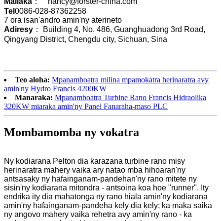
Mailaka
： nancy@forster-china.com
Tel
0086-028-87362258
7 ora isan'andro amin'ny aterineto
Adiresy
： Building 4, No. 486, Guanghuadong 3rd Road,
Qingyang District, Chengdu city, Sichuan, Sina
Teo aloha:
Mpanamboatra milina mpamokatra herinaratra avy
amin'ny Hydro Francis 4200KW
Manaraka:
Mpanamboatra Turbine Rano Francis Hidraolika
320KW miaraka amin'ny Panel Fanaraha-maso PLC
Mombamomba ny vokatra
Ny kodiarana Pelton dia karazana turbine rano misy
herinaratra mahery vaika ary natao mba hihoaran'ny
antsasaky ny hafainganam-pandehan'ny rano mitete ny
sisin'ny kodiarana mitondra - antsoina koa hoe "runner". Ity
endrika ity dia mahatonga ny rano hiala amin'ny kodiarana
amin'ny hafainganam-pandeha kely dia kely; ka maka saika
ny angovo mahery vaika rehetra avy amin'ny rano - ka