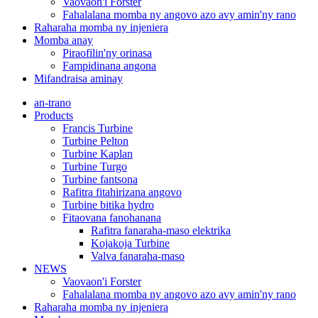
Vaovaon'i Forster
Fahalalana momba ny angovo azo avy amin'ny rano
Raharaha momba ny injeniera
Momba anay
Piraofilin'ny orinasa
Fampidinana angona
Mifandraisa aminay
an-trano
Products
Francis Turbine
Turbine Pelton
Turbine Kaplan
Turbine Turgo
Turbine fantsona
Rafitra fitahirizana angovo
Turbine bitika hydro
Fitaovana fanohanana
Rafitra fanaraha-maso elektrika
Kojakoja Turbine
Valva fanaraha-maso
NEWS
Vaovaon'i Forster
Fahalalana momba ny angovo azo avy amin'ny rano
Raharaha momba ny injeniera