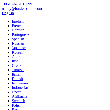
+86-028-87013699
nancy@forster-china.com
English
English
French
German
Portuguese
Spanish
Russian
Japanese
Korean
Arabic
Irish
Greek
Turkish
Italian
Danish
Romanian
Indonesian
Czech
Afrikaans
Swedish
Polish
Basque