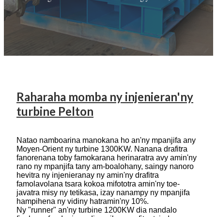
Raharaha momba ny injenieran'ny
turbine Pelton
Natao namboarina manokana ho an'ny mpanjifa any
Moyen-Orient ny turbine 1300KW. Nanana drafitra
fanorenana toby famokarana herinaratra avy amin'ny
rano ny mpanjifa tany am-boalohany, saingy nanoro
hevitra ny injenieranay ny amin'ny drafitra
famolavolana tsara kokoa mifototra amin'ny toe-
javatra misy ny tetikasa, izay nanampy ny mpanjifa
hampihena ny vidiny hatramin'ny 10%.
Ny "runner" an'ny turbine 1200KW dia nandalo