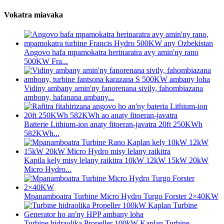
Vokatra miavaka
Angovo hafa mpamokatra herinaratra avy amin'ny rano
500KW Fra...
Vidiny ambany amin'ny fanorenana sivily, fahombiazana
ambony, hafanana ambany...
Batterie Lithium-ion anaty fitoeran-javatra 20ft 250KWh
582KWh...
Kapila kely misy lelany raikitra 10kW 12kW 15kW 20kW
Micro Hydro...
Mpanamboatra Turbine Micro Hydro Turgo Forster 2×40KW
Turbine hidraolika Propeller 100kW Kaplan Turbine