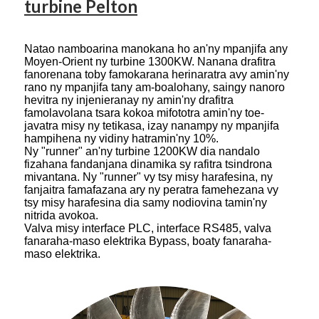
turbine Pelton
Natao namboarina manokana ho an'ny mpanjifa any
Moyen-Orient ny turbine 1300KW. Nanana drafitra
fanorenana toby famokarana herinaratra avy amin'ny
rano ny mpanjifa tany am-boalohany, saingy nanoro
hevitra ny injenieranay ny amin'ny drafitra
famolavolana tsara kokoa mifototra amin'ny toe-
javatra misy ny tetikasa, izay nanampy ny mpanjifa
hampihena ny vidiny hatramin'ny 10%.
Ny "runner" an'ny turbine 1200KW dia nandalo
fizahana fandanjana dinamika sy rafitra tsindrona
mivantana. Ny "runner" vy tsy misy harafesina, ny
fanjaitra famafazana ary ny peratra famehezana vy
tsy misy harafesina dia samy nodiovina tamin'ny
nitrida avokoa.
Valva misy interface PLC, interface RS485, valva
fanaraha-maso elektrika Bypass, boaty fanaraha-
maso elektrika.