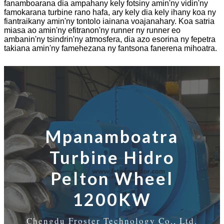
fanamboarana dia ampahany kely fotsiny amin'ny vidin'ny
famokarana turbine rano hafa, ary kely dia kely ihany koa ny
fiantraikany amin'ny tontolo iainana voajanahary. Koa satria
miasa ao amin'ny efitranon'ny runner ny runner eo
ambanin'ny tsindrin'ny atmosfera, dia azo esorina ny fepetra
takiana amin'ny famehezana ny fantsona fanerena mihoatra.
Mpanamboatra
Turbine Hidro
Pelton Wheel
1200KW
Chengdu Froster Technology Co., Ltd.