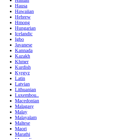
Haitian
Hausa
Hawaiian
Hebrew
Hmong
Hungarian
Icelandic
Igbo
Javanese
Kannada
Kazakh
Khmer
Kurdish
Kyrgyz
Latin
Latvian
Lithuanian
Luxembou..
Macedonian
Malagasy
Malay
Malayalam
Maltese
Maori
Marathi