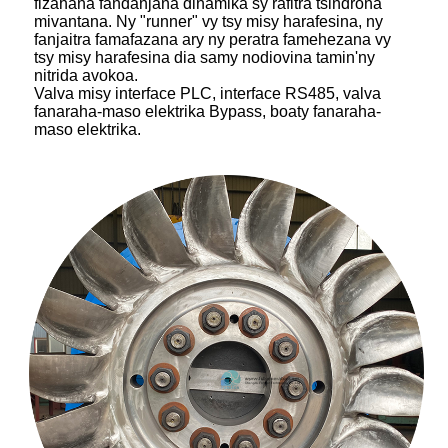
fizahana fandanjana dinamika sy rafitra tsindrona
mivantana. Ny "runner" vy tsy misy harafesina, ny
fanjaitra famafazana ary ny peratra famehezana vy
tsy misy harafesina dia samy nodiovina tamin'ny
nitrida avokoa.
Valva misy interface PLC, interface RS485, valva
fanaraha-maso elektrika Bypass, boaty fanaraha-
maso elektrika.