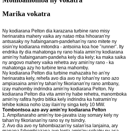
Mombamomba ny vokatra
Marika vokatra
Ny kodiarana Pelton dia karazana turbine rano misy
herinaratra mahery vaika ary natao mba hihoaran'ny
antsasaky ny hafainganam-pandehan'ny rano mitete ny
sisin'ny kodiarana mitondra - antsoina koa hoe "runner". Ity
endrika ity dia mahatonga ny rano hiala amin'ny kodiarana
amin'ny hafainganam-pandeha kely dia kely; ka maka saika
ny angovo mahery vaika rehetra avy amin'ny rano - ka
mahatonga azy ho turbine tena mahomby.
Ny kodiarana Pelton dia turbine mahazatra ho an'ny
herinaratra kely, rehefa avo dia avo ny lohan'ny rano azo
ampiasaina amin'ny tahan'ny fikorianan'ny rano ambany,
izay mahomby indrindra amin'ny kodiarana Pelton. Ny
kodiarana Pelton dia vita amin'ny habe rehetra, manomboka
amin'ny rafitra hydro bitika kely indrindra ka hatramin'ny
lehibe kokoa noho izay ilain'ny singa kely 10 MW.
Tombontsoa azo avy amin'ny kodiarana Pelton
1. Ampifanaraho amin'ny toe-javatra izay somary kely ny
tahan'ny fikorianan'ny rano sy ny tsindry.
2. Avo dia avo ny fahombiazan'ny salan'isa lanjaina, ary
manana fahombiazana avo lenta amin'ny sehatry ny asa