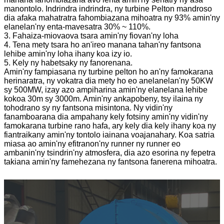
manontolo. Indrindra indrindra, ny turbine Pelton mandroso
dia afaka mahatratra fahombiazana mihoatra ny 93% amin'ny
elanelan'ny enta-mavesatra 30% ~ 110%.
3. Fahaiza-miovaova tsara amin'ny fiovan'ny loha
4. Tena mety tsara ho an'ireo manana tahan'ny fantsona
lehibe amin'ny loha ihany koa izy io.
5. Kely ny habetsaky ny fanorenana.
Amin'ny fampiasana ny turbine pelton ho an'ny famokarana
herinaratra, ny vokatra dia mety ho eo anelanelan'ny 50KW
sy 500MW, izay azo ampiharina amin'ny elanelana lehibe
kokoa 30m sy 3000m. Amin'ny ankapobeny, tsy ilaina ny
tohodrano sy ny fantsona misintona. Ny vidin'ny
fanamboarana dia ampahany kely fotsiny amin'ny vidin'ny
famokarana turbine rano hafa, ary kely dia kely ihany koa ny
fiantraikany amin'ny tontolo iainana voajanahary. Koa satria
miasa ao amin'ny efitranon'ny runner ny runner eo
ambanin'ny tsindrin'ny atmosfera, dia azo esorina ny fepetra
takiana amin'ny famehezana ny fantsona fanerena mihoatra.