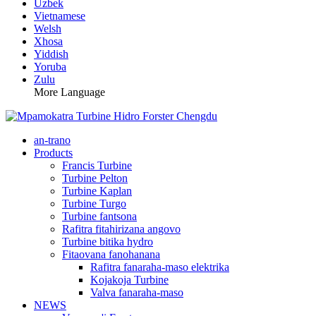
Uzbek
Vietnamese
Welsh
Xhosa
Yiddish
Yoruba
Zulu
More Language
an-trano
Products
Francis Turbine
Turbine Pelton
Turbine Kaplan
Turbine Turgo
Turbine fantsona
Rafitra fitahirizana angovo
Turbine bitika hydro
Fitaovana fanohanana
Rafitra fanaraha-maso elektrika
Kojakoja Turbine
Valva fanaraha-maso
NEWS