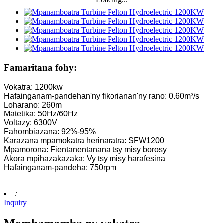
Famaritana fohy:
Vokatra: 1200kw
Hafainganam-pandehan'ny fikorianan'ny rano: 0.60m³/s
Loharano: 260m
Matetika: 50Hz/60Hz
Voltazy: 6300V
Fahombiazana: 92%-95%
Karazana mpamokatra herinaratra: SFW1200
Mpamorona: Fientanentanana tsy misy borosy
Akora mpihazakazaka: Vy tsy misy harafesina
Hafainganam-pandeha: 750rpm
:
Inquiry