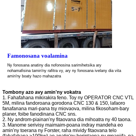
Famonosana voalamina
Ny fonosana anatiny dia nofonosina sarimihetsika ary
nohamafisina tamin'ny rafitra vy, ary ny fonosana ivelany dia vita
amin'ny boaty hazo mahazatra
Tombony azo avy amin'ny vokatra
1. Fahafahana mikirakira feno. Toy ny OPERATOR CNC VTL
5M, milina fandoroana gorodona CNC 130 & 150, lafaoro
fanafanana mari-pana tsy miovaova, milina fikosoham-bary
planer, foibe fanodinana CNC sns.
2. Ny androm-piainan'ny fitaovana dia mihoatra ny 40 taona.
3. Manome serivisy maimaim-poana indray mandeha eo
amin'ny toerana ny Forster, raha mividy fitaovana telo
(fahafahana ≥100kw) ao anatin'ny herintaona ny mpanjifa, na