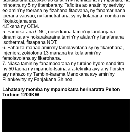
mihoatra ny 5 ny fitambarany. Tafiditra ao anatin'ny serivisy
eo amin'ny toerana ny fizahana fitaovana, ny fanamarinana
toerana vaovao, ny fametrahana sy ny fiofanana momba ny
fikojakojana sns.
4.Ekena ny OEM.
5. Famokarana CNC, nosedraina tamin'ny fandanjana
dinamika ary nokarakaraina tamin'ny alalan'ny fanafanana
isothermal, fitsapana NDT.
6. Fahaiza-manao amin'ny famolavolana sy ny fikarohana,
injeniera zokiolona 13 manana traikefa amin'ny
famolavolana sy fikarohana.
7. Niasa tamin'ny fanamboarana ny turbine hydro nandritra
ny 50 taona ny mpanolo-tsaina ara-teknika avy any Forster
ary nahazo ny Tambin-karama Manokana avy amin'ny
Filankevitry ny Fanjakana Shinoa.
Lahatsary momba ny mpamokatra herinaratra Pelton
Turbine 1200KW