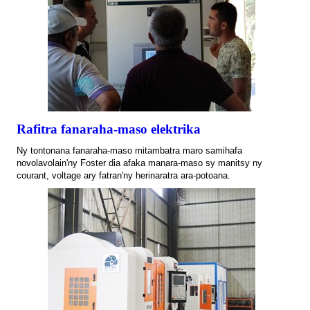
Rafitra fanaraha-maso elektrika
Ny tontonana fanaraha-maso mitambatra maro samihafa
novolavolain'ny Foster dia afaka manara-maso sy manitsy ny
courant, voltage ary fatran'ny herinaratra ara-potoana.