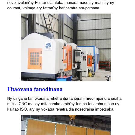
novolavolain'ny Foster dia afaka manara-maso sy manitsy ny
courant, voltage ary fatran'ny herinaratra ara-potoana.
Fitaovana fanodinana
Ny dingana famokarana rehetra dia tanterahin'ireo mpandraharaha
milina CNC mahay mifanaraka amin'ny fomba fanaraha-maso ny
kalitao ISO, ary ny vokatra rehetra dia nosedraina imbetsaka.