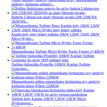
ambony, hafanana ambany...
Batterie Lithium-ion anaty fitoeran-javatra 20ft 250KWh
582KWh...
Kapila kely misy lelany raikitra 10kW 12kW 15kW 20kW
Micro Hydro...
Mpanamboatra Turbine Micro Hydro Turgo Forster 2×40KW
Turbine hidraolika Propeller 100kW Kaplan Turbine
Generator...
Mpanamboatra milina mpamokatra herinaratra avy amin'ny
kodiaran-drano Pelton 2200kW
Turbine kely Kaplan 10KW 12KW 15KW Micro
Hydropower...