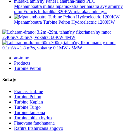
Mpanamboatra milina mpamokatra herinaratra avy amin'ny
rano Francis hidraolika 320KW miaraka amin'ny...
Mpanamboatra Turbine Pelton Hydroelectric 1200KW
an-trano
Products
Turbine Pelton
Sokajy
Francis Turbine
Turbine Pelton
Turbine Kaplan
Turbine Turgo
Turbine fantsona
Turbine bitika hydro
Fitaovana fanohanana
Rafitra fitahirizana angovo