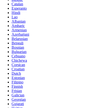
Catalan
Esperanto
Hindi
Lao
Albanian
Amharic
Armenian
Azerbaijani
Belarusian
Bengali
Bosnian
Bulgarian
Cebuano
Chichewa
Corsican
Croatian
Dutch
Estonian
Filipino
Finnish
Frisian
Galician
Georgian
Gujarati