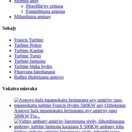
Momba anay
Piraofilin'ny orinasa
Fampidinana angona
Mifandraisa aminay
Sokajy
Francis Turbine
Turbine Pelton
Turbine Kaplan
Turbine Turgo
Turbine fantsona
Turbine bitika hydro
Fitaovana fanohanana
Rafitra fitahirizana angovo
Vokatra miavaka
Angovo hafa mpamokatra herinaratra avy amin'ny rano
500KW Fra...
Vidiny ambany amin'ny fanorenana sivily, fahombiazana