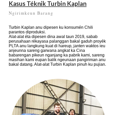
Kasus Téknik Turbin Kaplan
Ngirimkeun Barang
Turbin Kaplan anu dipesen ku konsumén Chili
parantos diproduksi.
Alat-alat éta dipesen dina awal taun 2019, sabab
perusahaan rékayasa palanggan bakal gaduh proyék
PLTA anu langkung kuat di hareup, janten waktos ieu
anjeunna sareng garwana angkat ka Cina
babarengan pikeun nganjang ka pabrik kami, sareng
masihan kami eupan balik ngeunaan pangiriman anu
bakal datang. Alat-alat Turbin Kaplan pinuh ku pujian.