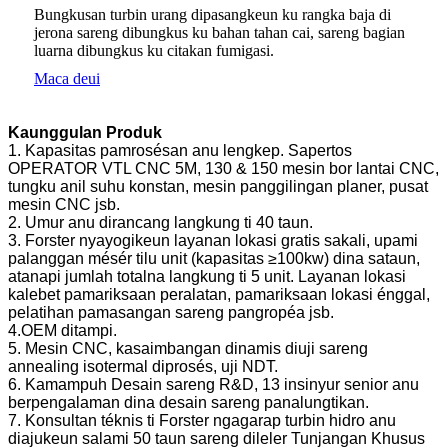
Bungkusan turbin urang dipasangkeun ku rangka baja di
jerona sareng dibungkus ku bahan tahan cai, sareng bagian
luarna dibungkus ku citakan fumigasi.
Maca deui
Kaunggulan Produk
1. Kapasitas pamrosésan anu lengkep. Sapertos
OPERATOR VTL CNC 5M, 130 & 150 mesin bor lantai CNC,
tungku anil suhu konstan, mesin panggilingan planer, pusat
mesin CNC jsb.
2. Umur anu dirancang langkung ti 40 taun.
3. Forster nyayogikeun layanan lokasi gratis sakali, upami
palanggan mésér tilu unit (kapasitas ≥100kw) dina sataun,
atanapi jumlah totalna langkung ti 5 unit. Layanan lokasi
kalebet pamariksaan peralatan, pamariksaan lokasi énggal,
pelatihan pamasangan sareng pangropéa jsb.
4.OEM ditampi.
5. Mesin CNC, kasaimbangan dinamis diuji sareng
annealing isotermal diprosés, uji NDT.
6. Kamampuh Desain sareng R&D, 13 insinyur senior anu
berpengalaman dina desain sareng panalungtikan.
7. Konsultan téknis ti Forster ngagarap turbin hidro anu
diajukeun salami 50 taun sareng dileler Tunjangan Khusus