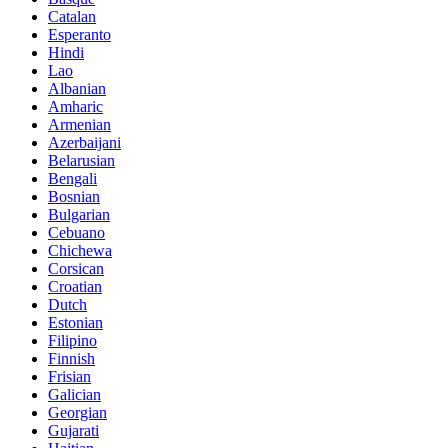
Catalan
Esperanto
Hindi
Lao
Albanian
Amharic
Armenian
Azerbaijani
Belarusian
Bengali
Bosnian
Bulgarian
Cebuano
Chichewa
Corsican
Croatian
Dutch
Estonian
Filipino
Finnish
Frisian
Galician
Georgian
Gujarati