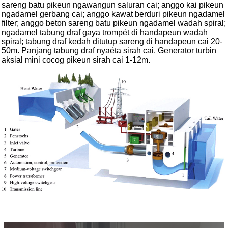
sareng batu pikeun ngawangun saluran cai; anggo kai pikeun
ngadamel gerbang cai; anggo kawat berduri pikeun ngadamel
filter; anggo beton sareng batu pikeun ngadamel wadah spiral;
ngadamel tabung draf gaya trompét di handapeun wadah
spiral; tabung draf kedah ditutup sareng di handapeun cai 20-
50m. Panjang tabung draf nyaéta sirah cai. Generator turbin
aksial mini cocog pikeun sirah cai 1-12m.