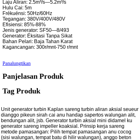
Laju Aliran: 2.5m³/s—5.2m³/s
Hulu Cai: 5m
Frékuénsi: 50Hz/60Hz
Tegangan: 380V/400V/480V
Efisiensi: 85%-88%
Jenis generator: SF50—8/493
Generator: Éksitasi Tanpa Sikat
Bahan Pelari: Baja Tahan Karat
Kagancangan: 300r/mnt-750 r/mnt
Panalungtikan
Panjelasan Produk
Tag Produk
Unit generator turbin Kaplan sareng turbin aliran aksial seueur
dianggo pikeun sirah cai anu handap sapertos walungan alit,
bendungan alit, jsb. Generator turbin aksial mini didamel ku
generator sareng impeller koaksial. Prinsip kerja sareng
metode pamasangan: Pilih tempat pamasangan anu cocog
(sisi walungan, tempat batu di hilir walungan), anggo beton