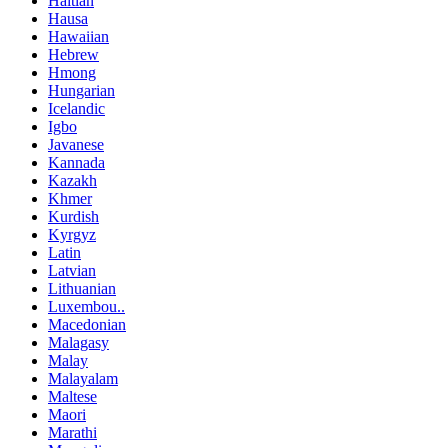
Haitian
Hausa
Hawaiian
Hebrew
Hmong
Hungarian
Icelandic
Igbo
Javanese
Kannada
Kazakh
Khmer
Kurdish
Kyrgyz
Latin
Latvian
Lithuanian
Luxembou..
Macedonian
Malagasy
Malay
Malayalam
Maltese
Maori
Marathi