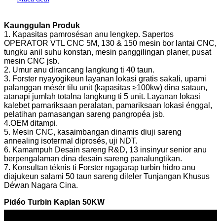
Kaunggulan Produk
1. Kapasitas pamrosésan anu lengkep. Sapertos
OPERATOR VTL CNC 5M, 130 & 150 mesin bor lantai CNC,
tungku anil suhu konstan, mesin panggilingan planer, pusat
mesin CNC jsb.
2. Umur anu dirancang langkung ti 40 taun.
3. Forster nyayogikeun layanan lokasi gratis sakali, upami
palanggan mésér tilu unit (kapasitas ≥100kw) dina sataun,
atanapi jumlah totalna langkung ti 5 unit. Layanan lokasi
kalebet pamariksaan peralatan, pamariksaan lokasi énggal,
pelatihan pamasangan sareng pangropéa jsb.
4.OEM ditampi.
5. Mesin CNC, kasaimbangan dinamis diuji sareng
annealing isotermal diprosés, uji NDT.
6. Kamampuh Desain sareng R&D, 13 insinyur senior anu
berpengalaman dina desain sareng panalungtikan.
7. Konsultan téknis ti Forster ngagarap turbin hidro anu
diajukeun salami 50 taun sareng dileler Tunjangan Khusus
Déwan Nagara Cina.
Pidéo Turbin Kaplan 50KW