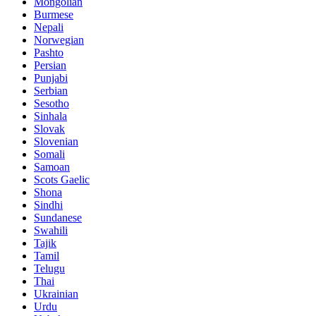
Mongolian
Burmese
Nepali
Norwegian
Pashto
Persian
Punjabi
Serbian
Sesotho
Sinhala
Slovak
Slovenian
Somali
Samoan
Scots Gaelic
Shona
Sindhi
Sundanese
Swahili
Tajik
Tamil
Telugu
Thai
Ukrainian
Urdu