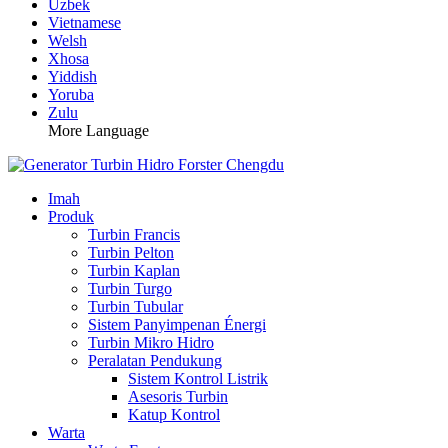
Uzbek
Vietnamese
Welsh
Xhosa
Yiddish
Yoruba
Zulu
More Language
Imah
Produk
Turbin Francis
Turbin Pelton
Turbin Kaplan
Turbin Turgo
Turbin Tubular
Sistem Panyimpenan Énergi
Turbin Mikro Hidro
Peralatan Pendukung
Sistem Kontrol Listrik
Asesoris Turbin
Katup Kontrol
Warta