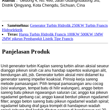
Alamat
： Gedong 4, No. 486, Jalan Guanghuadong 3rd,
Distrik Qingyang, Kota Chengdu, Sichuan, Cina
Saméméhna:
Generator Turbin Hidrolik 250KW Turbin Francis
Hidroelektrik
Teras:
Harga Turbin Hidrolik Francis 100KW 500KW 1MW
2MW pikeun Pembangkit Listrik Tipe Francis
Panjelasan Produk
Unit generator turbin Kaplan sareng turbin aliran aksial seueur
dianggo pikeun sirah cai anu handap sapertos walungan alit,
bendungan alit, jsb. Generator turbin aksial mini didamel ku
generator sareng impeller koaksial. Prinsip kerja sareng
metode pamasangan: Pilih tempat pamasangan anu cocog
(sisi walungan, tempat batu di hilir walungan), anggo beton
sareng batu pikeun ngawangun saluran cai; anggo kai pikeun
ngadamel gerbang cai; anggo kawat berduri pikeun ngadamel
filter; anggo beton sareng batu pikeun ngadamel wadah spiral;
ngadamel tabung draf gaya trompét di handapeun wadah