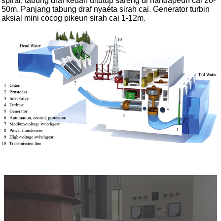
spiral; tabung draf kedah ditutup sareng di handapeun cai 20-
50m. Panjang tabung draf nyaéta sirah cai. Generator turbin
aksial mini cocog pikeun sirah cai 1-12m.