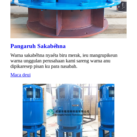
Pangaruh Sakabéhna
Warna sakabéhna nyaéta biru merak, ieu mangrupikeun
warna unggulan perusahaan kami sareng warna anu
dipikaresep pisan ku para nasabah.
Maca deui