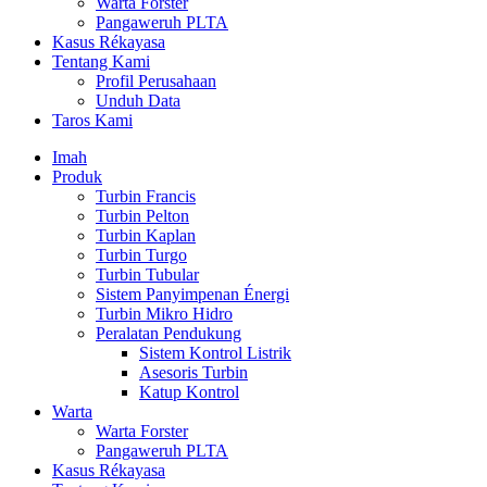
Warta Forster
Pangaweruh PLTA
Kasus Rékayasa
Tentang Kami
Profil Perusahaan
Unduh Data
Taros Kami
Imah
Produk
Turbin Francis
Turbin Pelton
Turbin Kaplan
Turbin Turgo
Turbin Tubular
Sistem Panyimpenan Énergi
Turbin Mikro Hidro
Peralatan Pendukung
Sistem Kontrol Listrik
Asesoris Turbin
Katup Kontrol
Warta
Warta Forster
Pangaweruh PLTA
Kasus Rékayasa