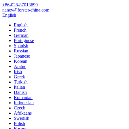
+86-028-87013699
nancy@forster-china.com
English
English
French
German
Portuguese
Spanish
Russian
Japanese
Korean
Arabic
Irish
Greek
Turkish
Italian
Danish
Romanian
Indonesian
Czech
Afrikaans
Swedish
Polish
Basque