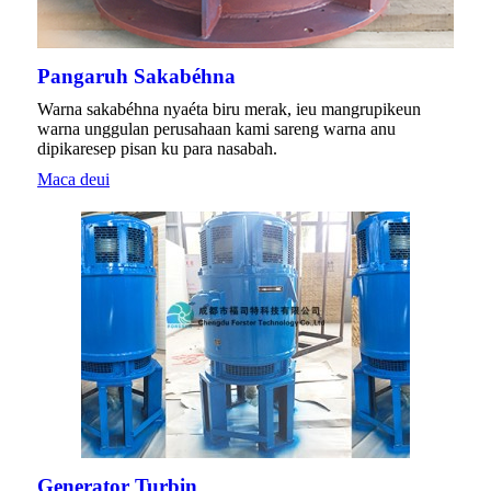
Pangaruh Sakabéhna
Warna sakabéhna nyaéta biru merak, ieu mangrupikeun
warna unggulan perusahaan kami sareng warna anu
dipikaresep pisan ku para nasabah.
Maca deui
Generator Turbin