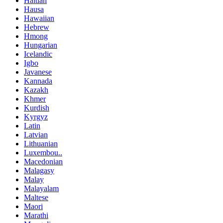
Haitian
Hausa
Hawaiian
Hebrew
Hmong
Hungarian
Icelandic
Igbo
Javanese
Kannada
Kazakh
Khmer
Kurdish
Kyrgyz
Latin
Latvian
Lithuanian
Luxembou..
Macedonian
Malagasy
Malay
Malayalam
Maltese
Maori
Marathi