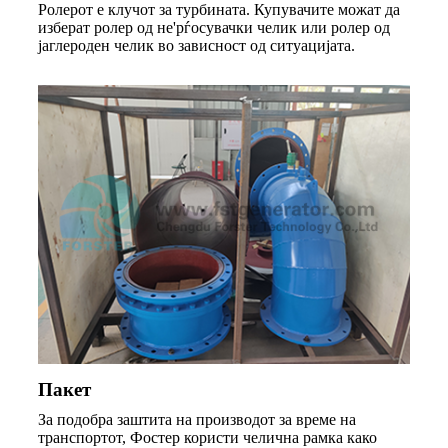
Ролерот е клучот за турбината. Купувачите можат да
изберат ролер од не'рѓосувачки челик или ролер од
јаглероден челик во зависност од ситуацијата.
Пакет
За подобра заштита на производот за време на
транспортот, Фостер користи челична рамка како