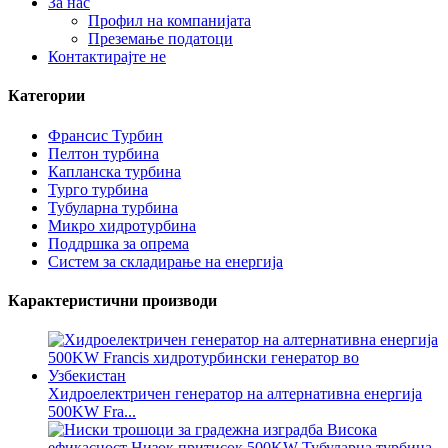
За нас
Профил на компанијата
Преземање податоци
Контактирајте не
Категории
Франсис Турбин
Пелтон турбина
Капланска турбина
Турго турбина
Тубуларна турбина
Микро хидротурбина
Поддршка за опрема
Систем за складирање на енергија
Карактеристични производи
Хидроелектричен генератор на алтернативна енергија
500KW Fra...