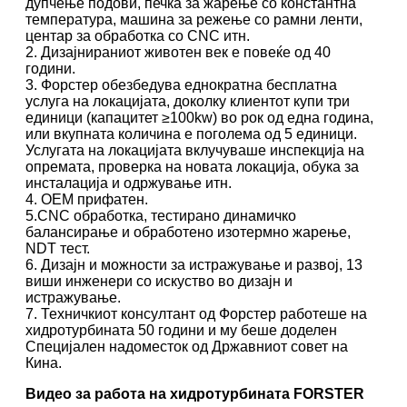
дупчење подови, печка за жарење со константна
температура, машина за режење со рамни ленти,
центар за обработка со CNC итн.
2. Дизајнираниот животен век е повеќе од 40
години.
3. Форстер обезбедува еднократна бесплатна
услуга на локацијата, доколку клиентот купи три
единици (капацитет ≥100kw) во рок од една година,
или вкупната количина е поголема од 5 единици.
Услугата на локацијата вклучуваше инспекција на
опремата, проверка на новата локација, обука за
инсталација и одржување итн.
4. OEM прифатен.
5.CNC обработка, тестирано динамичко
балансирање и обработено изотермно жарење,
NDT тест.
6. Дизајн и можности за истражување и развој, 13
виши инженери со искуство во дизајн и
истражување.
7. Техничкиот консултант од Форстер работеше на
хидротурбината 50 години и му беше доделен
Специјален надоместок од Државниот совет на
Кина.
Видео за работа на хидротурбината FORSTER