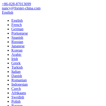
+86-028-87013699
nancy@forster-china.com
English
English
French
German
Portuguese
Spanish
Russian
Japanese
Korean
Arabic
Irish
Greek
Turkish
Italian
Danish
Romanian
Indonesian
Czech
Afrikaans
Swedish
Polish
Basque