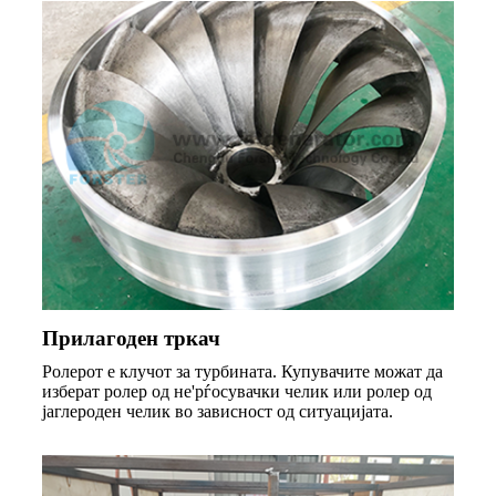
Прилагоден тркач
Ролерот е клучот за турбината. Купувачите можат да
изберат ролер од не'рѓосувачки челик или ролер од
јаглероден челик во зависност од ситуацијата.