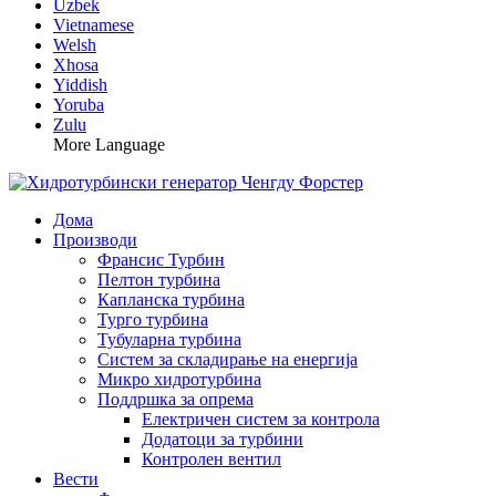
Uzbek
Vietnamese
Welsh
Xhosa
Yiddish
Yoruba
Zulu
More Language
Дома
Производи
Франсис Турбин
Пелтон турбина
Капланска турбина
Турго турбина
Тубуларна турбина
Систем за складирање на енергија
Микро хидротурбина
Поддршка за опрема
Електричен систем за контрола
Додатоци за турбини
Контролен вентил
Вести