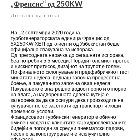
„Френсис“ од 250KW
Достава на стока
На 12 септември 2020 година,
турбогенераторската единица Францис од
5X250KW ХЕП од клиенти од Узбекистан беше
официјално спакувана за испорака.
Од претходната нарачка до сегашната испорака,
беа потребни 5,5 месеци. Поради големиот проток
и нискиот притисок, дизајнот на трупот е голем.
По финалното склопување и предфабричкиот тест
минатата недела, веднаш започна процесот на
боење, а пакувањето започна оваа недела.
Пакувањето е внатрешно водоотпорно и отпорно
на влага, а надворешната дрвена кутија е
затворена за да се осигури дека производите на
купувачот не се засегнати од транспорт и лоши
временски услови.
Францисовиот турбински генератор е обично
омилен модел на клиентите кај хидроелектраните
бидејќи е погоден за средни пневматски падови,
лесен е за конструирање и е исклучително
ефикасен.