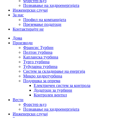
Форстер њуз
Познавање на хидроенергијата
Инженерски случај
За нас
Профил на компанијата
Преземање податоци
Контактирајте не
Дома
Производи
Франсис Турбин
Пелтон турбина
Капланска турбина
Турго турбина
Тубуларна турбина
Систем за складирање на енергија
Микро хидротурбина
Поддршка за опрема
Електричен систем за контрола
Додатоци за турбини
Контролен вентил
Вести
Форстер њуз
Познавање на хидроенергијата
Инженерски случај