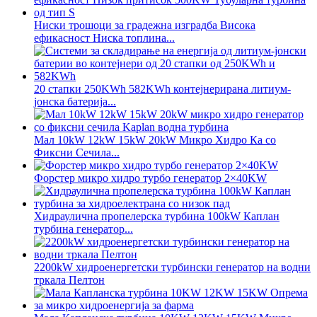
Ниски трошоци за градежна изградба Висока
ефикасност Ниска топлина...
20 стапки 250KWh 582KWh контејнерирана литиум-
јонска батерија...
Мал 10kW 12kW 15kW 20kW Микро Хидро Ка со
Фиксни Сечила...
Форстер микро хидро турбо генератор 2×40KW
Хидраулична пропелерска турбина 100kW Каплан
турбина генератор...
2200kW хидроенергетски турбински генератор на водни
тркала Пелтон