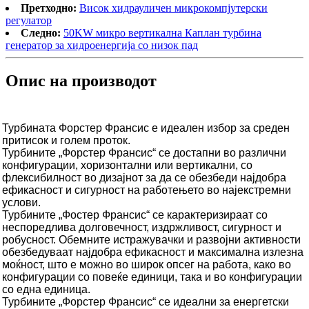
Претходно:
Висок хидрауличен микрокомпјутерски
регулатор
Следно:
50KW микро вертикална Каплан турбина
генератор за хидроенергија со низок пад
Опис на производот
Турбината Форстер Франсис е идеален избор за среден
притисок и голем проток.
Турбините „Форстер Франсис“ се достапни во различни
конфигурации, хоризонтални или вертикални, со
флексибилност во дизајнот за да се обезбеди најдобра
ефикасност и сигурност на работењето во најекстремни
услови.
Турбините „Фостер Франсис“ се карактеризираат со
неспоредлива долговечност, издржливост, сигурност и
робусност. Обемните истражувачки и развојни активности
обезбедуваат најдобра ефикасност и максимална излезна
моќност, што е можно во широк опсег на работа, како во
конфигурации со повеќе единици, така и во конфигурации
со една единица.
Турбините „Форстер Франсис“ се идеални за енергетски