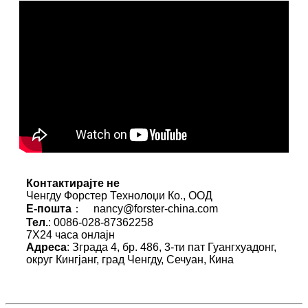
Контактирајте не
Ченгду Форстер Технолоџи Ко., ООД
Е-пошта
： nancy@forster-china.com
Тел.
: 0086-028-87362258
7X24 часа онлајн
Адреса
: Зграда 4, бр. 486, 3-ти пат Гуангхуадонг,
округ Кингјанг, град Ченгду, Сечуан, Кина