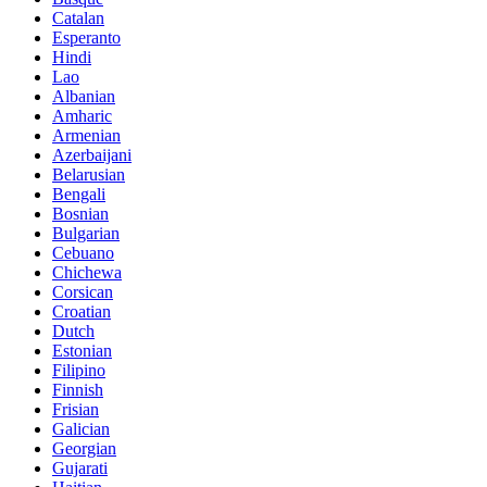
Catalan
Esperanto
Hindi
Lao
Albanian
Amharic
Armenian
Azerbaijani
Belarusian
Bengali
Bosnian
Bulgarian
Cebuano
Chichewa
Corsican
Croatian
Dutch
Estonian
Filipino
Finnish
Frisian
Galician
Georgian
Gujarati