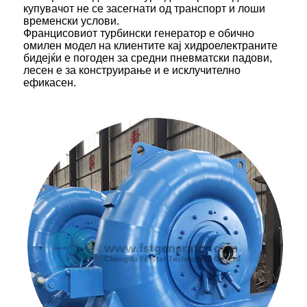
купувачот не се засегнати од транспорт и лоши
временски услови.
Францисовиот турбински генератор е обично
омилен модел на клиентите кај хидроелектраните
бидејќи е погоден за средни пневматски падови,
лесен е за конструирање и е исклучително
ефикасен.