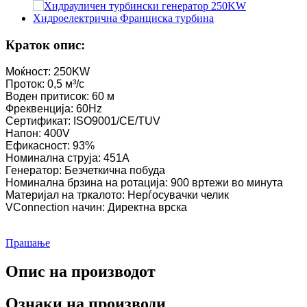
Краток опис:
Моќност: 250KW
Проток: 0,5 м³/с
Воден притисок: 60 м
Фреквенција: 60Hz
Сертификат: ISO9001/CE/TUV
Напон: 400V
Ефикасност: 93%
Номинална струја: 451A
Генератор: Безчеткична побуда
Номинална брзина на ротација: 900 вртежи во минута
Материјал на тркалото: Нерѓосувачки челик
VConnection начин: Директна врска
Прашање
Опис на производот
Ознаки на производи