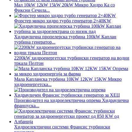
Мал 10kW 12kW 15kW 20kW Микро Хидро Ка со
Фиксни Сечила...
Форстер микро хидро турбо генератор 2×40KW
Хидраулична пропелерска турбина 100kW Каплан
турбина генератор...
2200kW хидроенергетски турбински генератор на водни
тркала Пелтон
Мала Капланска турбина 10KW 12KW 15KW Микро
хидроенергетска...
Производител на хидроелектрична опрема Хидраулична
француска...
Хидроелектрични системи Франсис турбински