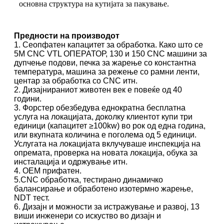
основна структура на кутијата за пакување.
Предности на производот
1. Сеопфатен капацитет за обработка. Како што се
5M CNC VTL ОПЕРАТОР, 130 и 150 CNC машини за
дупчење подови, печка за жарење со константна
температура, машина за режење со рамни ленти,
центар за обработка со CNC итн.
2. Дизајнираниот животен век е повеќе од 40
години.
3. Форстер обезбедува еднократна бесплатна
услуга на локацијата, доколку клиентот купи три
единици (капацитет ≥100kw) во рок од една година,
или вкупната количина е поголема од 5 единици.
Услугата на локацијата вклучуваше инспекција на
опремата, проверка на новата локација, обука за
инсталација и одржување итн.
4. OEM прифатен.
5.CNC обработка, тестирано динамичко
балансирање и обработено изотермно жарење,
NDT тест.
6. Дизајн и можности за истражување и развој, 13
виши инженери со искуство во дизајн и