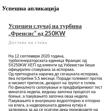
Успешна апликација
Успешен случај на турбина
„Френсис“ од 250KW
Достава на стока
На 12 септември 2020 година,
турбогенераторската единица Францис од
5X250KW ХЕП од клиенти од Узбекистан беше
официјално спакувана за испорака.
Од претходната нарачка до сегашната испорака,
беа потребни 5,5 месеци. Поради големиот проток
и нискиот притисок, дизајнот на трупот е голем.
По финалното склопување и предфабричкиот тест
минатата недела, веднаш започна процесот на
боење, а пакувањето започна оваа недела.
Пакувањето е внатрешно водоотпорно и отпорно
на влага, а надворешната дрвена кутија е
затворена за да се осигури дека производите на