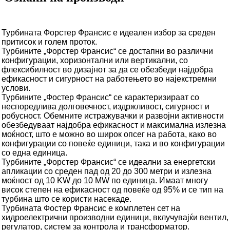
Турбината Форстер Франсис е идеален избор за среден
притисок и голем проток.
Турбините „Форстер Франсис“ се достапни во различни
конфигурации, хоризонтални или вертикални, со
флексибилност во дизајнот за да се обезбеди најдобра
ефикасност и сигурност на работењето во најекстремни
услови.
Турбините „Фостер Франсис“ се карактеризираат со
неспоредлива долговечност, издржливост, сигурност и
робусност. Обемните истражувачки и развојни активности
обезбедуваат најдобра ефикасност и максимална излезна
моќност, што е можно во широк опсег на работа, како во
конфигурации со повеќе единици, така и во конфигурации
со една единица.
Турбините „Форстер Франсис“ се идеални за енергетски
апликации со среден пад од 20 до 300 метри и излезна
моќност од 10 KW до 10 MW по единица. Имаат многу
висок степен на ефикасност од повеќе од 95% и се тип на
турбина што се користи насекаде.
Турбината Фостер Франсис е комплетен сет на
хидроелектрични производни единици, вклучувајќи вентил,
регулатор, систем за контрола и трансформатор.