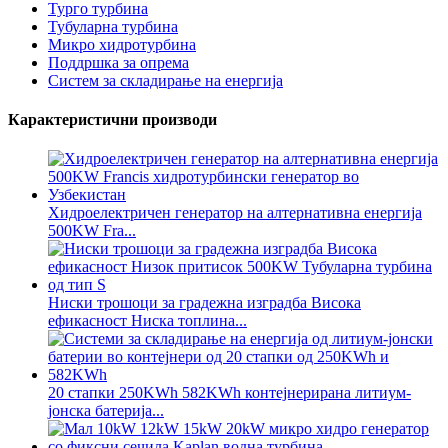
Турго турбина
Тубуларна турбина
Микро хидротурбина
Поддршка за опрема
Систем за складирање на енергија
Карактеристични производи
Хидроелектричен генератор на алтернативна енергија
500KW Fra...
Ниски трошоци за градежна изградба Висока
ефикасност Ниска топлина...
20 стапки 250KWh 582KWh контејнерирана литиум-
јонска батерија...