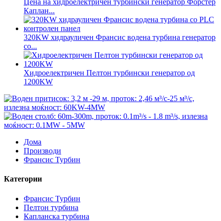
Цена на хидроелектричен турбински генератор Форстер
Каплан...
320KW хидрауличен Франсис водена турбина генератор
со...
Хидроелектричен Пелтон турбински генератор од
1200KW
Дома
Производи
Франсис Турбин
Категории
Франсис Турбин
Пелтон турбина
Капланска турбина