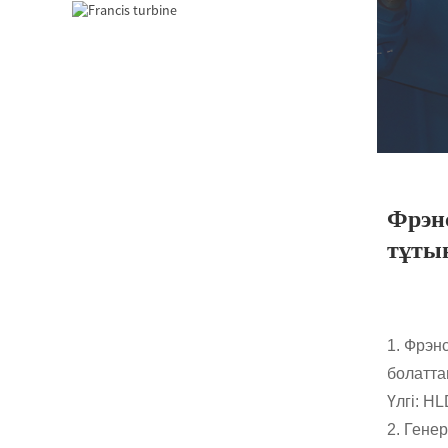
2200KW Hydro Power
Pelton су дөңгелегі
турбиналық генератор
Шағын Каплан
турбинасы 1KW 1,5KW
2KW 3KW 5KW Микро...
850 кВт су электр
генераторы Фрэнсис
турбина өндірісі...
Фрэнс
тұты
Гидроэнергетикалық
жүйелер Фрэнсис
турбина генераторы...
100KW 500KW 1MW 2MW
1. Фрэн
гидравликалық
Фрэнсис турбинасы
болатта
бағасы ...
Үлгі: H
Гидравликалық
турбиналық генератор
2. Гене
250 кВт