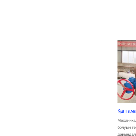
кВт/сағ Контейнерлі
литий-ионды
аккумулятор...
Шағын 1КВ 3КВ 5КВ
Микро Гидро
Бекітілген қалақ
Каплан Тур...
Forster 2×40KW микро
гидротурго
турбиналық генератор
Гидравликалық
пропеллер турбинасы
100 кВт Каплан
турбинасы...
Гидравликалық
турбиналық генератор
250 кВт
Қаптам
гидроэлектрлік...
Микро турго
Механикал
турбиналық шағын
бояуын те
гидроэнергетикалық
дайында