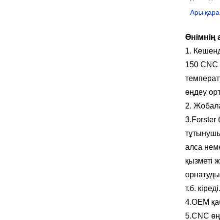
шешім 20KW-50KW
Forster гидроэлектрлік
Ары қара
Каплан турбиналық
генераторының
Өнімнің
бағасы...
1. Кешен
320 кВт гидравликалық
Фрэнсис су турбиналы
150 CNC 
генераторы бар...
температ
1200 кВт
өңдеу орт
гидроэлектрлік
2. Жобал
Пельтон турбиналық
генератор
3.Forster
тұтынушы 
алса нем
қызметі ж
орнатуды
т.б. кіреді
4.OEM қ
5.CNC өң