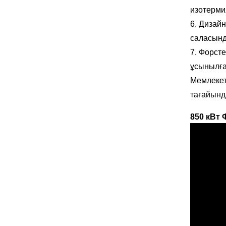
изотерми
6. Дизай
саласынд
7. Форст
ұсынылға
Мемлекет
тағайынд
850 кВт