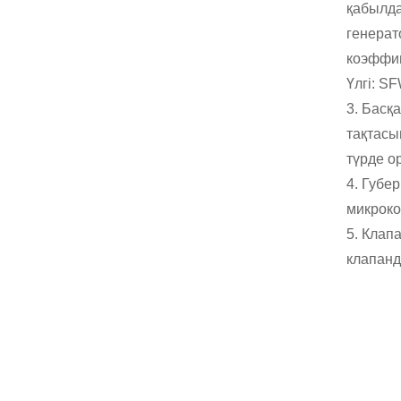
қабылда
гидроэлектрлік...
генерат
Микро турго
турбиналық шағын
коэффиц
гидроэнергетикалық
Үлгі: S
шешім 20KW-50KW
Forster гидроэлектрлік
3. Басқа
Каплан турбиналық
тақтасы
генераторының
бағасы...
түрде о
320 кВт гидравликалық
4. Губе
Фрэнсис су турбиналы
микрок
генераторы бар...
5. Клап
1200 кВт
клапан
гидроэлектрлік
Пельтон турбиналық
генератор
Төмен азаматтық
құрылыс құны жоғары
тиімділік төмен...
20 фут 250 кВт сағ 582