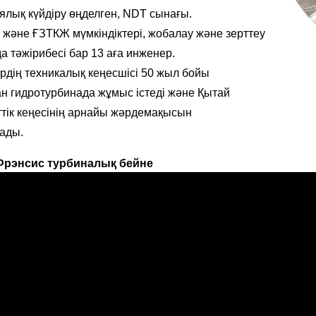
ялық күйдіру өңделген, NDT сынағы.
н және ҒЗТКЖ мүмкіндіктері, жобалау және зерттеу
а тәжірибесі бар 13 аға инженер.
ердің техникалық кеңесшісі 50 жыл бойы
н гидротурбинада жұмыс істеді және Қытай
тік кеңесінің арнайы жәрдемақысын
ады.
 Фрэнсис турбиналық бейне