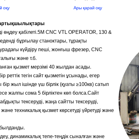
й оқу
Ары қарай оқу
 артықшылықтары
ді өңдеу қабілеті.5M CNC VTL OPERATOR, 130 &
еденді бұрғылау станоктары, тұрақты
урадағы күйдіру пеші, жонғыш фрезер, CNC
алығы және т.б.
анған қызмет мерзімі 40 жылдан асады.
 бір реттік тегін сайт қызметін ұсынады, егер
бір жыл ішінде үш бірлік (қуаты ≥100кв) сатып
есе жалпы сома 5 бірліктен көп болса.Сайт
абдықты тексеруді, жаңа сайтты тексеруді,
 және техникалық қызмет көрсетуді үйретуді және
.
абылданды.
деу, динамикалық тепе-теңдік сыналған және