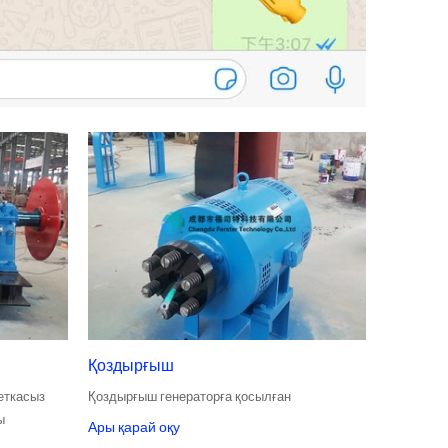
Қоздырғыш
еткасыз
Қоздырғыш генераторға қосылған
ы
Ары қарай оқу