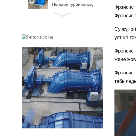
Пельтон турбиналық
Фрэнсис 
генератор
Фрэнсис 
Төмен азаматтық
құрылыс құны жоғары
тиімділік төмен...
Су жүгірг
үстіңгі т
20 фут 250 кВт сағ 582
кВт/сағ Контейнерлі
Фрэнсис 
литий-ионды
аккумулятор...
және жоға
Шағын 1КВ 3КВ 5КВ
Микро Гидро
Фрэнсис 
Бекітілген қалақ
табылад
Каплан Тур...
Forster 2×40KW микро
гидротурго
турбиналық генератор
Гидравликалық
пропеллер турбинасы
100 кВт Каплан
турбинасы...