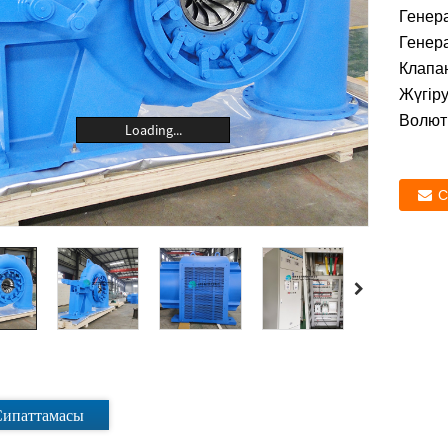
Генер
Генера
Клапан
Жүгір
Волют 
Loading...
С
Сипаттамасы