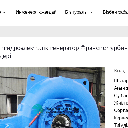
р
Инженерлік жағдай
Біз туралы
Бізбен хаб
т гидроэлектрлік генератор Фрэнсис турби
дері
Қысқаш
Шығару
Ағын 
Су ба
Жиілік
Серти
Керне
Тиімді