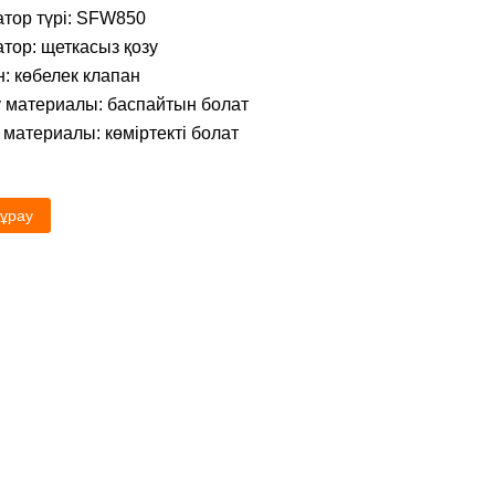
атор түрі: SFW850
тор: щеткасыз қозу
: көбелек клапан
у материалы: баспайтын болат
материалы: көміртекті болат
ұрау