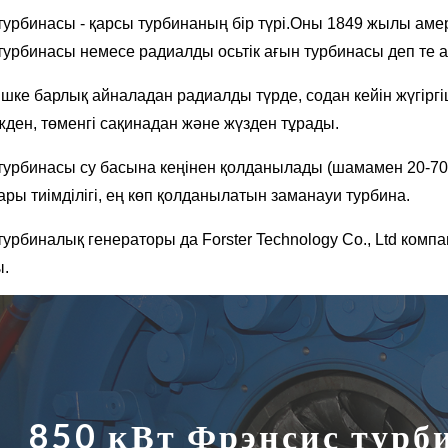
турбинасы - қарсы турбинаның бір түрі.Оны 1849 жылы ам
турбинасы немесе радиалды осьтік ағын турбинасы деп те 
ішке барлық айналадан радиалды түрде, содан кейін жүгіргі
әжден, төменгі сақинадан және жүзден тұрады.
турбинасы су басына кеңінен қолданылады (шамамен 20-7
ры тиімділігі, ең көп қолданылатын заманауи турбина.
турбиналық генераторы да Forster Technology Co., Ltd ком
ы.
850 кВт Фрэнсис тур