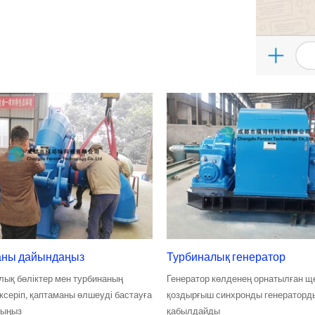
аны дайындаңыз
Турбиналық генератор
ық бөліктер мен турбинаның
Генератор көлденең орнатылған щ
ксеріп, қаптаманы өлшеуді бастауға
қоздырғыш синхронды генераторд
лыңыз
қабылдайды