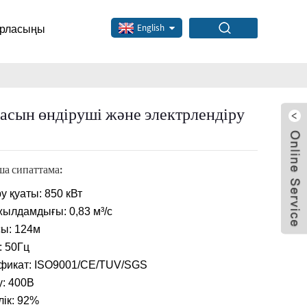
арласыңы
English
насын өндіруші және электрлендіру
а сипаттама:
 қуаты: 850 кВт
жылдамдығы: 0,83 м³/с
сы: 124м
: 50Гц
фикат: ISO9001/CE/TUV/SGS
у: 400В
лік: 92%