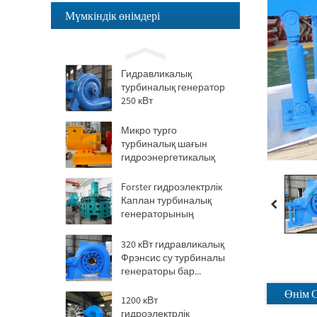
Мүмкіндік өнімдері
Гидравликалық
пропеллер турбинасы
100 кВт Каплан
турбинасы...
Гидравликалық
турбиналық генератор
250 кВт
гидроэлектрлік...
Микро турго
турбиналық шағын
гидроэнергетикалық
шешім 20KW-50KW
Forster гидроэлектрлік
Каплан турбиналық
генераторының
бағасы...
320 кВт гидравликалық
Фрэнсис су турбиналы
генераторы бар...
Өнім 
1200 кВт
гидроэлектрлік