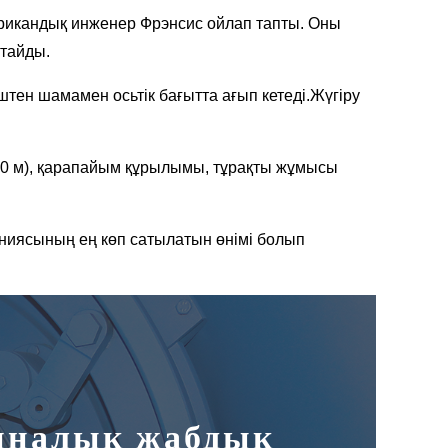
ерикандық инженер Фрэнсис ойлап тапты. Оны
атайды.
штен шамамен осьтік бағытта ағып кетеді.Жүгіру
00 м), қарапайым құрылымы, тұрақты жұмысы
паниясының ең көп сатылатын өнімі болып
биналық жабдық