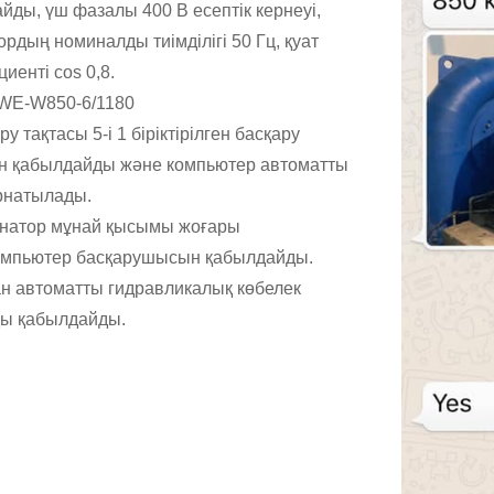
йды, үш фазалы 400 В есептік кернеуі,
ордың номиналды тиімділігі 50 Гц, қуат
иенті cos 0,8.
FWE-W850-6/1180
ру тақтасы 5-і 1 біріктірілген басқару
н қабылдайды және компьютер автоматты
рнатылады.
рнатор мұнай қысымы жоғары
омпьютер басқарушысын қабылдайды.
ан автоматты гидравликалық көбелек
ды қабылдайды.