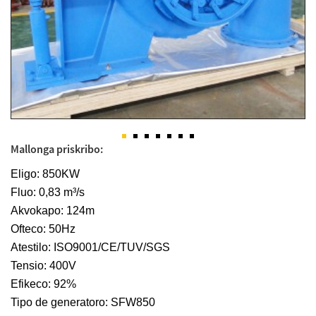
Mallonga priskribo:
Eligo: 850KW
Fluo: 0,83 m³/s
Akvokapo: 124m
Ofteco: 50Hz
Atestilo: ISO9001/CE/TUV/SGS
Tensio: 400V
Efikeco: 92%
Tipo de generatoro: SFW850