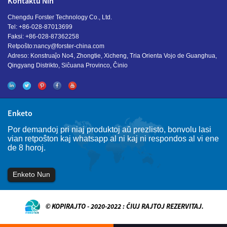
Kontaktu Nin
Chengdu Forster Technology Co., Ltd.
Tel: +86-028-87013699
Faksi: +86-028-87362258
Retpoŝto:
nancy@forster-china.com
Adreso: Konstruaĵo No4, Zhongtie, Xicheng, Tria Orienta Vojo de Guanghua,
Qingyang Distrikto, Siĉuana Provinco, Ĉinio
Enketo
Por demandoj pri niaj produktoj aŭ prezlisto, bonvolu lasi
vian retpoŝton kaj whatsapp al ni kaj ni respondos al vi ene
de 8 horoj.
Enketo Nun
© KOPIRAJTO - 2020-2022 : ĈIUJ RAJTOJ REZERVITAJ.