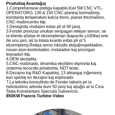
Produktaj Avantaĝoj
1.Comprehensive pretiga kapablo.Kiel 5M CNC VTL-
OPERATORO, 130 & 150 CNC-plankaj bormaŝinoj,
konstanta temperaturo kalcia forno, planer-frezmaŝino,
CNC-maŝincentro ktp.
2.Desegnita vivdaŭro estas pli ol 40 jaroj.
3.Forster provizas unufoje senpagan retejan servon, se
la kliento aĉetas tri ekzemplerojn (kapacito ≥100kw) ene
de unu jaro, aŭ la totala kvanto estas pli ol 5
ekzempleroj.Reteja servo inkludis ekipaĵinspektadon,
novan ejon-kontroladon, instaladon kaj prizorgan
trejnadon ktp.
4.OEM akceptita.
5.CNC-maŝinado, dinamika ekvilibro elprovita kaj
izoterma recocido prilaborita, NDT-testo.
6.Dezajno kaj R&D Kapabloj, 13 altrangaj inĝenieroj
kun spertaj en dezajno kaj esplorado.
7.La teknika konsultisto de Forster laboris pri la
hidroturbino arkivita dum 50 jaroj kaj aljuĝis al la Ĉina
Ŝtata Konsilantaro Speciala Subvencio.
850KW Francis Turbine Video