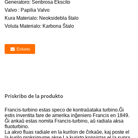
Generatoro: Senbrosa Ekscito
Valvo : Papilia Valvo
Kura Materialo: Neoksidebla ŝtalo
Voluta Materialo: Karbona Ŝtalo
Enketo
Priskribo de la produkto
Francis-turbino estas speco de kontraŭataka turbino.Ĝi
estis inventita fare de amerika inĝeniero Francis en 1849.
Ĝi ankaŭ estas nomita Francis-turbino, aŭ radiala aksa
fluoturbino.
La akvo fluas radiale en la kurilon de ĉirkaŭe, kaj poste el
la kurilo proksimume akse.La kuristo konsistas el la supra