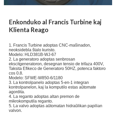
Enkonduko al Francis Turbine kaj
Klienta Reago
1. Francis Turbine adoptas CNC-maŝinadon,
neoksidebla ŝtalo kuristo.
Modelo: HLD381B-WJ-67
2. La generatoro adoptas senbrosan
ekscitgeneratoron, desegnan tensio de trifaza 400V,
Taksita Efikeco de Generatoro 50HZ, potenca faktoro
cos 0.8.
Modelo: SFWE-W850-6/1180
3. La kontrolpanelo adoptas 5-en-1 integran
kontrolpanelon, kaj la komputilo estas aŭtomate
agordita.
4. La reganto adoptas altan premon de
mikrokomputila reganto.
5. La valvo adoptas aŭtomatan hidraŭlikan papilian
valvon.