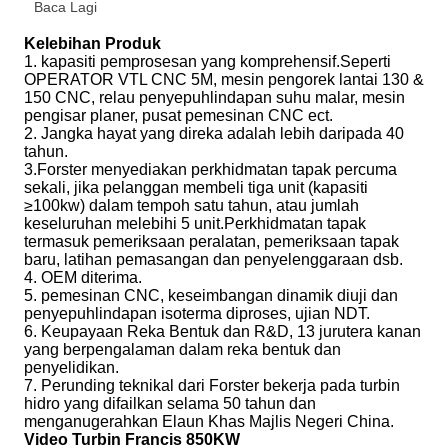
Baca Lagi
Kelebihan Produk
1. kapasiti pemprosesan yang komprehensif.Seperti
OPERATOR VTL CNC 5M, mesin pengorek lantai 130 &
150 CNC, relau penyepuhlindapan suhu malar, mesin
pengisar planer, pusat pemesinan CNC ect.
2. Jangka hayat yang direka adalah lebih daripada 40
tahun.
3.Forster menyediakan perkhidmatan tapak percuma
sekali, jika pelanggan membeli tiga unit (kapasiti
≥100kw) dalam tempoh satu tahun, atau jumlah
keseluruhan melebihi 5 unit.Perkhidmatan tapak
termasuk pemeriksaan peralatan, pemeriksaan tapak
baru, latihan pemasangan dan penyelenggaraan dsb.
4. OEM diterima.
5. pemesinan CNC, keseimbangan dinamik diuji dan
penyepuhlindapan isoterma diproses, ujian NDT.
6. Keupayaan Reka Bentuk dan R&D, 13 jurutera kanan
yang berpengalaman dalam reka bentuk dan
penyelidikan.
7. Perunding teknikal dari Forster bekerja pada turbin
hidro yang difailkan selama 50 tahun dan
menganugerahkan Elaun Khas Majlis Negeri China.
Video Turbin Francis 850KW