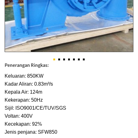
Penerangan Ringkas:
Keluaran: 850KW
Kadar Aliran: 0.83m³/s
Kepala Air: 124m
Kekerapan: 50Hz
Sijil: ISO9001/CE/TUV/SGS
Voltan: 400V
Kecekapan: 92%
Jenis penjana: SFW850