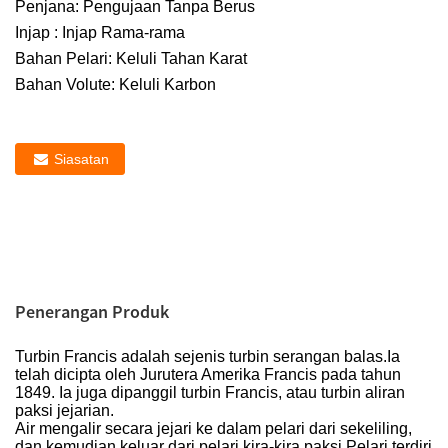
Penjana: Pengujaan Tanpa Berus
Injap : Injap Rama-rama
Bahan Pelari: Keluli Tahan Karat
Bahan Volute: Keluli Karbon
Siasatan
Penerangan Produk
Turbin Francis adalah sejenis turbin serangan balas.Ia
telah dicipta oleh Jurutera Amerika Francis pada tahun
1849. Ia juga dipanggil turbin Francis, atau turbin aliran
paksi jejarian.
Air mengalir secara jejari ke dalam pelari dari sekeliling,
dan kemudian keluar dari pelari kira-kira paksi.Pelari terdiri