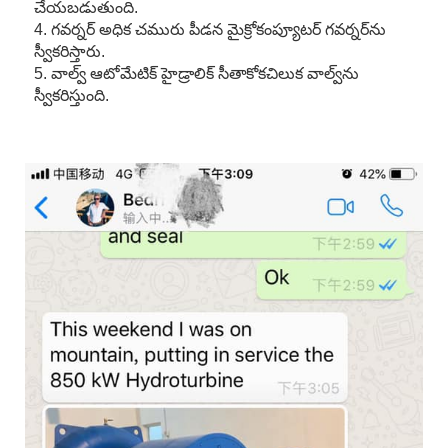
చేయబడుతుంది.
4. గవర్నర్ అధిక చమురు పీడన మైక్రోకంప్యూటర్ గవర్నర్‌ను
స్వీకరిస్తారు.
5. వాల్వ్ ఆటోమేటిక్ హైడ్రాలిక్ సీతాకోకచిలుక వాల్వ్‌ను
స్వీకరిస్తుంది.