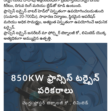
రన్నర్ నుండి దాదాపు అక్షసంబంధంగా ప్రవహిస్తుంది.రన్నర్ ఎగువ
కిరీటం, దిగువ రింగ్ మరియు బ్లేడ్‌తో కూడి ఉంటుంది.
ఫ్రాన్సిస్ టర్బైన్ వాటర్ హెడ్‌లో విస్తృతంగా ఉపయోగించబడుతుంది
(సుమారు 20-700మీ), సాధారణ నిర్మాణం, స్థిరమైన ఆపరేషన్
మరియు అధిక సామర్థ్యం, ​​అత్యంత విస్తృతంగా ఉపయోగించే ఆధునిక
టర్బైన్.
ఫ్రాన్సిస్ టర్బైన్ జనరేటర్ మా ఫోర్స్టర్ టెక్నాలజీ కో., లిమిటెడ్ యొక్క
అత్యధికంగా అమ్ముడైన ఉత్పత్తి.
850KW ఫ్రాన్సిస్ టర్బైన్
పరికరాలు
చెంగ్డు ఫ్రోస్టర్ టెక్నాలజీ కో., లిమిటెడ్