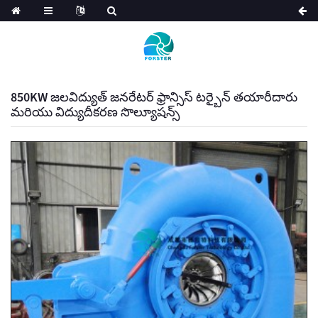
850KW జలవిద్యుత్ జనరేటర్ ఫ్రాన్సిస్ టర్బైన్ తయారీదారు
మరియు విద్యుదీకరణ సొల్యూషన్స్