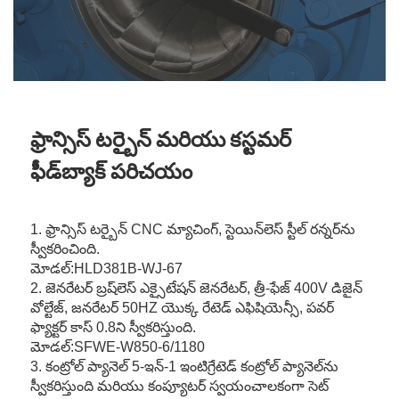
ఫ్రాన్సిస్ టర్బైన్ మరియు కస్టమర్
ఫీడ్‌బ్యాక్ పరిచయం
1. ఫ్రాన్సిస్ టర్బైన్ CNC మ్యాచింగ్, స్టెయిన్‌లెస్ స్టీల్ రన్నర్‌ను
స్వీకరించింది.
మోడల్:HLD381B-WJ-67
2. జెనరేటర్ బ్రష్‌లెస్ ఎక్సైటేషన్ జెనరేటర్, త్రీ-ఫేజ్ 400V డిజైన్
వోల్టేజ్, జనరేటర్ 50HZ యొక్క రేటెడ్ ఎఫిషియెన్సీ, పవర్
ఫ్యాక్టర్ కాస్ 0.8ని స్వీకరిస్తుంది.
మోడల్:SFWE-W850-6/1180
3. కంట్రోల్ ప్యానెల్ 5-ఇన్-1 ఇంటిగ్రేటెడ్ కంట్రోల్ ప్యానెల్‌ను
స్వీకరిస్తుంది మరియు కంప్యూటర్ స్వయంచాలకంగా సెట్