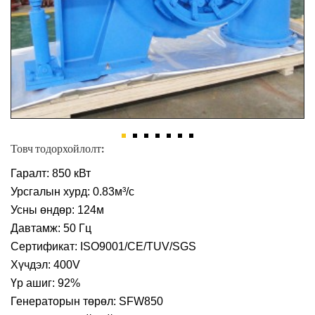
Товч тодорхойлолт:
Гаралт: 850 кВт
Урсгалын хурд: 0.83м³/с
Усны өндөр: 124м
Давтамж: 50 Гц
Сертификат: ISO9001/CE/TUV/SGS
Хүчдэл: 400V
Үр ашиг: 92%
Генераторын төрөл: SFW850