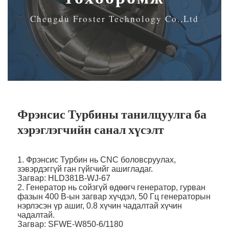
Chengdu Froster Technology Co.,Ltd
Фрэнсис Турбины танилцуулга ба
хэрэглэгчийн санал хүсэлт
1. Фрэнсис Турбин нь CNC боловсруулах,
зэвэрдэггүй ган гүйгчийг ашигладаг.
Загвар: HLD381B-WJ-67
2. Генератор нь сойзгүй өдөөгч генератор, гурван
фазын 400 В-ын загвар хүчдэл, 50 Гц генераторын
нэрлэсэн үр ашиг, 0.8 хүчин чадалтай хүчин
чадалтай.
Загвар: SFWE-W850-6/1180