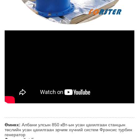
Өмнөх:
Албани улсын 850 кВт-ын усан цахилгаан станцын
төслийн усан цахилгаан эрчим хүчний систем Фрэнсис турбин
генератор