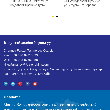
100КВт 500КВт 1МВт 2МВт
320KW гидравлик Фрэнсис
гидравлик Фрэнсис Турбин
усны турбин генератор...
П...
Бидэнтэй холбоо барина уу
Chengdu Forster Technology Co., Ltd.
Утас: +86-028-87013699
Факс: +86-028-87362258
И-мэйл:
nancy@forster-china.com
Хаяг: Хятад улсын Сычуань муж, Чинян дүүрэг, Гуанхуа хотын зүүн гурав
дахь зам, Сичэн, Жунти, №4 байр
Лавлагаа
Манай бүтээгдэхүүн, үнийн жагсаалттай холбоотой
лавлагаа авахыг хүсвэл имэйл болон whatsapp хаягаа