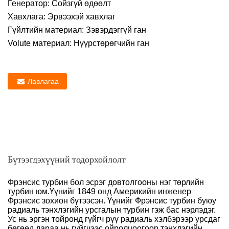
Генератор: Сойзгүй өдөөлт
Хавхлага: Эрвээхэй хавхлаг
Гүйлтийн материал: Зэвэрдэггүй ган
Volute материал: Нүүрстөрөгчийн ган
Лавлагаа
Бүтээгдэхүүний тодорхойлолт
Фрэнсис турбин бол эсрэг довтолгооны нэг төрлийн
турбин юм.Үүнийг 1849 онд Америкийн инженер
Фрэнсис зохион бүтээсэн. Үүнийг Фрэнсис турбин буюу
радиаль тэнхлэгийн урсгалын турбин гэж бас нэрлэдэг.
Ус нь эргэн тойронд гүйгч рүү радиаль хэлбэрээр урсдаг
бөгөөд дараа нь гүйгчээс ойролцоогоор тэнхлэгийн