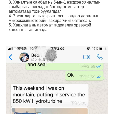
3. Хяналтын самбар нь 5-ын-1 нэгдсэн хяналтын
самбарыг ашигладаг бөгөөд компьютер
автоматаар тохируулагддаг.
4. Засаг дарга нь газрын тосны өндөр даралтын
микрокомпьютерийн захирагчийг баталсан.
5. Хавхлага нь автомат гидравлик эрвээхэй
хавхлагыг ашигладаг.