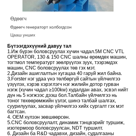
Өдөөгч
Өдөөгч генераторт холбогдсон
Цааш унших
Бүтээгдэхүүний давуу тал
1.Иж бүрэн боловсруулах хүчин чадал.5M CNC VTL
OPERATOR, 130 & 150 CNC шалны өрөмдөх машин,
тогтмол температурт зөөлрүүлэх зуух, тээрэмдэх
машин, CNC боловсруулах төв гэх мэт.
2.Дизайн ашиглалтын хугацаа 40 гаруй жил байна.
3.Forster нэг удаа үнэ төлбөргүй сайтын үйлчилгээ
үзүүлэх, хэрэв хэрэглэгч нэг жилийн дотор гурван
нэгж (хүчин чадал ≥100kw) худалдан авах, эсвэл нийт
дүн нь 5 нэгжээс дээш бол.Талбайн үйлчилгээ нь
тоног төхөөрөмжийн үзлэг, шинэ талбай шалгах,
суурилуулах, засвар үйлчилгээ хийх сургалт гэх мэт
багтсан.
4. OEM хүлээн зөвшөөрсөн.
5.CNC боловсруулалт, динамик тэнцвэрийг туршиж,
изотермоор боловсруулсан, NDT туршилт.
6. Дизайн ба R&D чадавхи, дизайн, судалгааны