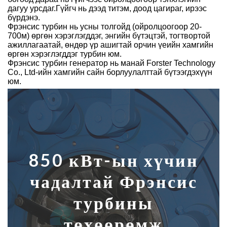
дагуу урсдаг.Гүйгч нь дээд титэм, доод цагираг, ирээс
бүрдэнэ.
Фрэнсис турбин нь усны толгойд (ойролцоогоор 20-
700м) өргөн хэрэглэгддэг, энгийн бүтэцтэй, тогтвортой
ажиллагаатай, өндөр үр ашигтай орчин үеийн хамгийн
өргөн хэрэглэгддэг турбин юм.
Фрэнсис турбин генератор нь манай Forster Technology
Co., Ltd-ийн хамгийн сайн борлуулалттай бүтээгдэхүүн
юм.
850 кВт-ын хүчин
чадалтай Фрэнсис
турбины
төхөөрөмж