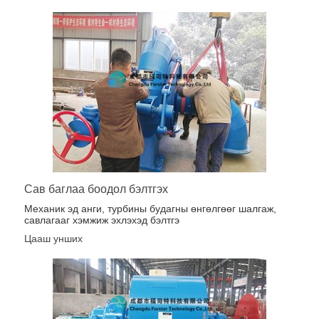
Сав баглаа боодол бэлтгэх
Механик эд анги, турбины будагны өнгөлгөөг шалгаж,
савлагааг хэмжиж эхлэхэд бэлтгэ
Цааш унших