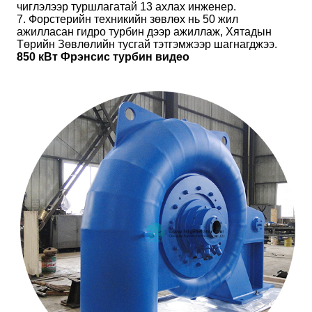
чиглэлээр туршлагатай 13 ахлах инженер.
7. Форстерийн техникийн зөвлөх нь 50 жил
ажилласан гидро турбин дээр ажиллаж, Хятадын
Төрийн Зөвлөлийн тусгай тэтгэмжээр шагнагджээ.
850 кВт Фрэнсис турбин видео