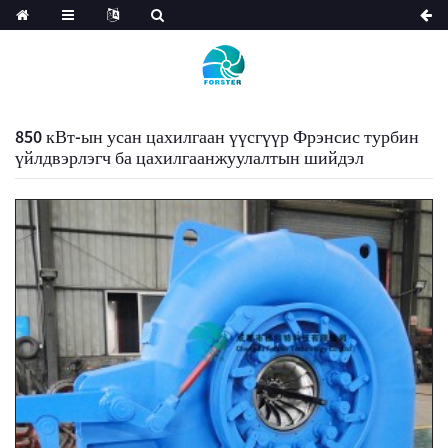
850 кВт-ын усан цахилгаан үүсгүүр Фрэнсис турбин
үйлдвэрлэгч ба цахилгаанжуулалтын шийдэл