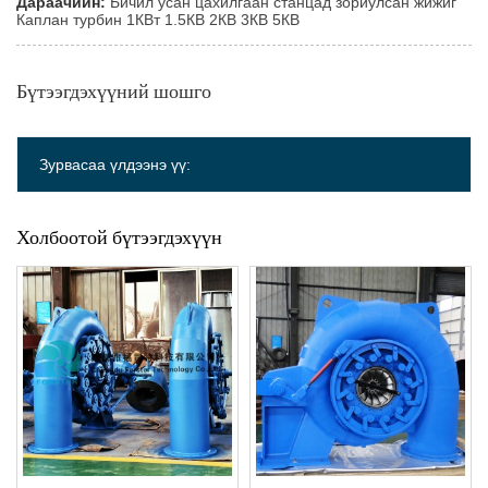
Дараачийн:
Бичил усан цахилгаан станцад зориулсан жижиг
Каплан турбин 1КВт 1.5КВ 2КВ 3КВ 5КВ
Бүтээгдэхүүний шошго
Зурвасаа үлдээнэ үү:
Холбоотой бүтээгдэхүүн