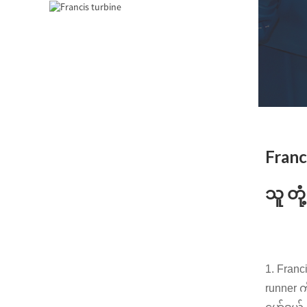
2200KW Hydro Power
Pelton Water Wheel
Turbine Generator
အသေးစား Kaplan တာ
ဘိုင် 1KW 1.5KW 2KW
3KW 5KW For Micro...
850KW ရေအား
လျှပ်စစ်မီးစက် Francis
Turbine Manufa...
Franci
ရေအားလျှပ်စစ်ဓာတ်
အားပေးစနစ် Francis
သူ တုံ
Turbine Generato...
100KW 500KW 1MW 2MW
Hydraulic Francis
Turbine ဈေးနှုန်း...
1. Franc
ဟိုက်ဒရောလစ် တာဘိုင်
runner 
ဂျင်နရေတာ 250KW
ရေအားလျှပ်စစ် ဖရန်...