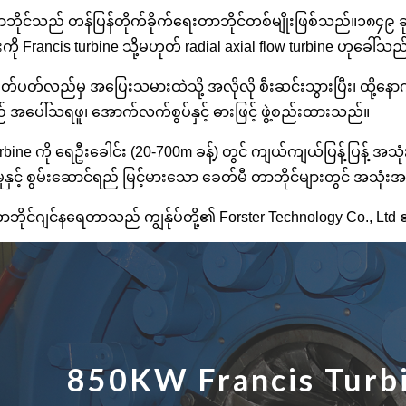
ဘိုင်သည် တန်ပြန်တိုက်ခိုက်ရေးတာဘိုင်တစ်မျိုးဖြစ်သည်။၁၈၄၉ ခု
ို Francis turbine သို့မဟုတ် radial axial flow turbine ဟုခေါ်သည
်ပတ်လည်မှ အပြေးသမားထဲသို့ အလိုလို စီးဆင်းသွားပြီး၊ ထို့န
ပေါ်သရဖူ၊ အောက်လက်စွပ်နှင့် ဓားဖြင့် ဖွဲ့စည်းထားသည်။
rbine ကို ရေဦးခေါင်း (20-700m ခန့်) တွင် ကျယ်ကျယ်ပြန့်ပြန့် အသုံးပ
နှင့် စွမ်းဆောင်ရည် မြင့်မားသော ခေတ်မီ တာဘိုင်များတွင် အသုံးအ
ာဘိုင်ဂျင်နရေတာသည် ကျွန်ုပ်တို့၏ Forster Technology Co., L
850KW Francis Turbi