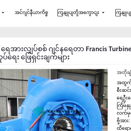
အင်ဂျင်နီယာကိစ္စ
ကြှနျုပျတို့အကွောငျး
ကြှနျုပ
ရေအားလျှပ်စစ် ဂျင်နရေတာ Francis Turbine 
ပ်ရေး ဖြေရှင်းချက်များ
အတိုချ
အထွက်
စီးဆင်း
ရေဦးခေ
ကြိမ်နှ
လက်မှ
ဗို့အား
ထိရောက