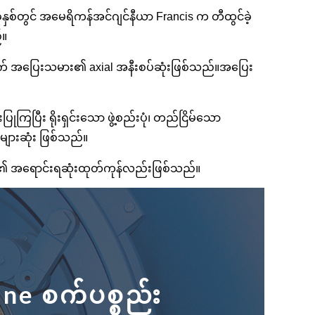
နှစ်တွင် အမေရိကန်အင်ဂျင်နီယာ Francis က တီထွင်ခဲ့
်။
ောက် အပြေးသမား၏ axial အနီးစပ်ဆုံးဖြစ်သည်။အပြေး
ြုကြပြီး ရိုးရှင်းသော ဖွဲ့စည်းပုံ၊ တည်ငြိမ်သော
များဆုံး ဖြစ်သည်။
td ၏ အရောင်းရဆုံးထုတ်ကုန်လည်းဖြစ်သည်။
ne စက်ပစ္စည်း