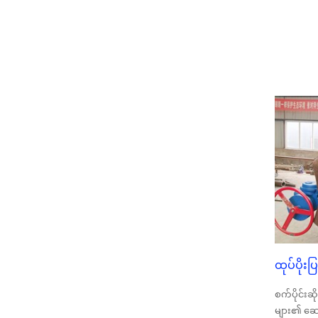
Containerized Lithium-
ion ဘက်ထရီ...
အသေးစား 1KW 3KW
5KW Micro Hydro Fixed
Blade Kaplan Tur...
Forster 2×40KW Micro
Hydro Turgo Turbine
Generator
ဟိုက်ဒရောလစ်ပန်ကာ
တာဘိုင် 100KW Kaplan
Turbine Gen...
ဟိုက်ဒရောလစ် တာဘိုင်
ဂျင်နရေတာ 250KW
ရေအားလျှပ်စစ် ဖရန်...
ထုပ်ပိုးပ
Micro Turgo Turbine Mini
ရေအားလျှပ်စစ်
စက်ပိုင်းဆိ
ဖြေရှင်းချက် 20KW-50KW
များ၏ ဆေးသ