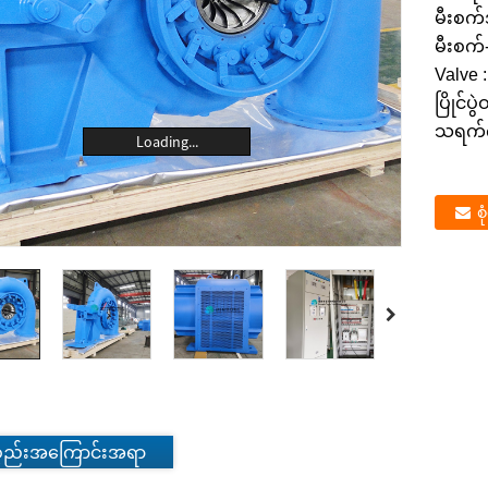
မီးစက
မီးစက်
Valve :
ပြိုင်ပ
သရက်က
Loading...
စ
စ္စည်းအကြောင်းအရာ