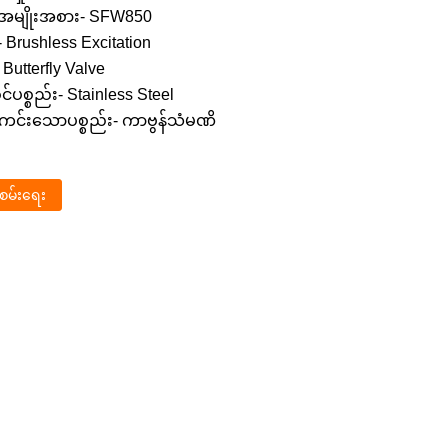
်အမျိုးအစား- SFW850
- Brushless Excitation
 Butterfly Valve
ွဲဝင်ပစ္စည်း- Stainless Steel
င်းသောပစ္စည်း- ကာဗွန်သံမဏိ
ုံစမ်းရေး