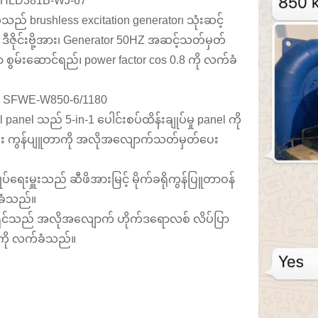
-HLD381B-WJ-67
်သည် brushless excitation generator၊ သုံးဆင့်
ီဇိုင်းဗို့အား၊ Generator 50HZ အဆင့်သတ်မှတ်
ွမ်းဆောင်ရည်၊ power factor cos 0.8 ကို လက်ခံ
- SFWE-W850-6/1180
l panel သည် 5-in-1 ပေါင်းစပ်ထိန်းချုပ်မှု panel ကို
ီး ကွန်ပျူတာကို အလိုအလျောက်သတ်မှတ်ပေး
ျုပ်ရေးမှူးသည် ဆီဖိအားမြင့် မိုက်ခရိုကွန်ပြူတာဝန်
ခံသည်။
့ရှင်သည် အလိုအလျောက် ဟိုက်ဒရောလစ် လိပ်ပြာ
င်ကို လက်ခံသည်။