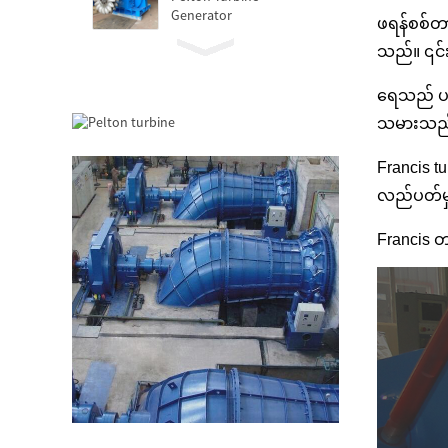
Generator
ဖရန်စစ်တာ
သည်။ ၎င်းက
မြို့ပြတည်ဆောက်မှု
ကုန်ကျစရိတ် မြင့်မားပြီး
စွမ်းဆောင်ရည်နိမ့်...
ရေသည် ပတ
သမားသည် အ
20ft 250KWh 582KWh
Containerized Lithium-
Francis tu
ion ဘက်ထရီ...
လည်ပတ်မှု
အသေးစား 1KW 3KW
5KW Micro Hydro Fixed
Francis တ
Blade Kaplan Tur...
Forster 2×40KW Micro
Hydro Turgo Turbine
Generator
ဟိုက်ဒရောလစ်ပန်ကာ
တာဘိုင် 100KW Kaplan
Turbine Gen...