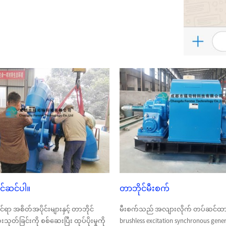
ြင်ဆင်ပါ။
တာဘိုင်မီးစက်
ုင်ရာ အစိတ်အပိုင်းများနှင့် တာဘိုင်
မီးစက်သည် အလျားလိုက် တပ်ဆင်ထ
ုတ်ခြင်းကို စစ်ဆေးပြီး ထုပ်ပိုးမှုကို
brushless excitation synchronous gener