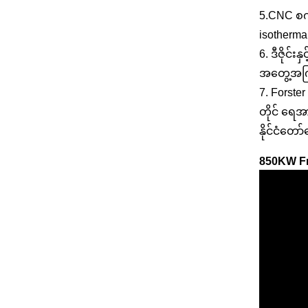
5.CNC စက
isotherma
6. ဒီဇိုင်း
အတွေ့အကြ
7. Forster
တိုင် ရေအ
နိုင်ငံတော
850KW Fra