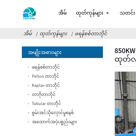
အိမ်
ထုတ်ကုန်များ
သတင်း
အိမ်
ထုတ်ကုန်များ
ဖရန်စစ်တာဘိုင်
မြို့ပြတည်ဆောက်မှု
850KW 
အမျိုးအစားများ
ကုန်ကျစရိတ် မြင့်မားပြီး
ထုတ်လု
စွမ်းဆောင်ရည်နိမ့်...
ဖရန်စစ်တာဘိုင်
20ft 250KWh 582KWh
Pelton တာဘိုင်
Containerized Lithium-
ion ဘက်ထရီ...
Kaplan တာဘိုင်
တာဂိုတာဘိုင်
အသေးစား 1KW 3KW
5KW Micro Hydro Fixed
Tubular တာဘိုင်
Blade Kaplan Tur...
စွမ်းအင်သိုလှောင်မှုစနစ်
Forster 2×40KW Micro
အထောက်အပံ့ပစ္စည်းများ
Hydro Turgo Turbine
Generator