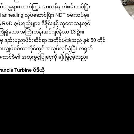
်ယန္တရား၊ တက်ကြွသောဟန်ချက်စမ်းသပ်ပြီး
l annealing လုပ်ဆောင်ပြီး၊ NDT စမ်းသပ်မှု။
နှင့် R&D စွမ်းရည်များ၊ ဒီဇိုင်းနှင့် သုတေသနတွင်
ုံရှိသော အကြီးတန်းအင်ဂျင်နီယာ 13 ဦး။
 မှ နည်းပညာပိုင်းဆိုင်ရာ အတိုင်ပင်ခံသည် နှစ် 50 တိုင်
ားလျှပ်စစ်တာဘိုင်တွင် အလုပ်လုပ်ခဲ့ပြီး တရုတ်
်ကောင်စီ၏ အထူးခွင့်ပြုငွေကို ချီးမြှင့်ခဲ့သည်။
ncis Turbine ဗီဒီယို