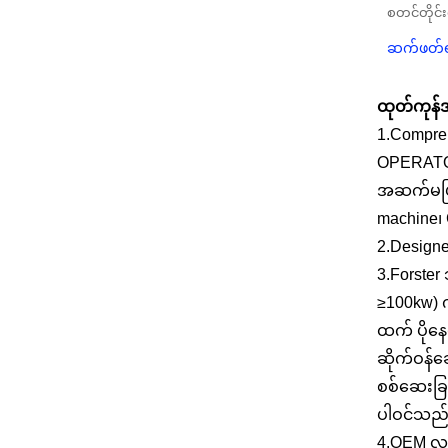
စတင်တိုင်
Forster ရေအားလျှပ်စစ်
Kaplan Turbine
ဆက်ဖတ်ရ
Generator စျေးနှုန်း...
320KW ဟိုက်ဒရောလစ်ဖ
ထုတ်ကုန်
ရန်စစ်ရေတာဘိုင်
1.Compre
ဂျင်နရေတာနှင့်အတူ...
OPERATOR၊
1200KW ရေအားလျှပ်စစ်
အဆက်မပြတ်
Pelton Turbine
machine၊
Generator
2.Design
3.Forster
≥100kw) က
ထက် ပိုနေ
ဆိုက်ဝန်ဆ
စစ်ဆေးခြင
ပါဝင်သည်
4.OEM လ