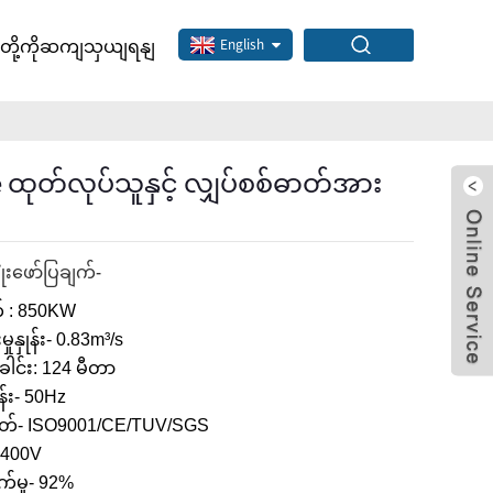
ျတို့ကိုဆကျသှယျရနျ
English
ထုတ်လုပ်သူနှင့် လျှပ်စစ်ဓာတ်အား
ုံးဖော်ပြချက်-
 : 850KW
မှုနှုန်း- 0.83m³/s
ါင်း: 124 မီတာ
ုန်း- 50Hz
တ်- ISO9001/CE/TUV/SGS
: 400V
်မှု- 92%