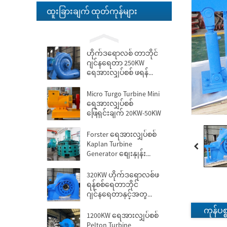
ထူးခြားချက် ထုတ်ကုန်များ
ဟိုက်ဒရောလစ်ပန်ကာ
တာဘိုင် 100KW Kaplan
Turbine Gen...
ဟိုက်ဒရောလစ် တာဘိုင်
ဂျင်နရေတာ 250KW
ရေအားလျှပ်စစ် ဖရန်...
Micro Turgo Turbine Mini
ရေအားလျှပ်စစ်
ဖြေရှင်းချက် 20KW-50KW
Forster ရေအားလျှပ်စစ်
Kaplan Turbine
Generator စျေးနှုန်း...
320KW ဟိုက်ဒရောလစ်ဖ
ရန်စစ်ရေတာဘိုင်
ဂျင်နရေတာနှင့်အတူ...
ကုန်ပ
1200KW ရေအားလျှပ်စစ်
Pelton Turbine