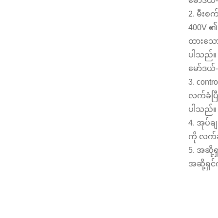
မော်ဒယ်
2. မီးစက
Micro Turgo Turbine Mini
400V ၏ ဒ
ရေအားလျှပ်စစ်
ဖြေရှင်းချက် 20KW-50KW
ထားသော စ
ပါသည်။
Forster ရေအားလျှပ်စစ်
Kaplan Turbine
မော်ဒယ်
Generator စျေးနှုန်း...
3. contro
လက်ခံပြ
320KW ဟိုက်ဒရောလစ်ဖ
ရန်စစ်ရေတာဘိုင်
ပါသည်။
ဂျင်နရေတာနှင့်အတူ...
4. အုပ်ခ
ကို လက်
1200KW ရေအားလျှပ်စစ်
Pelton Turbine
5. အဆို
Generator
အဆို့ရှ
မြို့ပြတည်ဆောက်မှု
ကုန်ကျစရိတ် မြင့်မားပြီး
စွမ်းဆောင်ရည်နိမ့်...
20ft 250KWh 582KWh