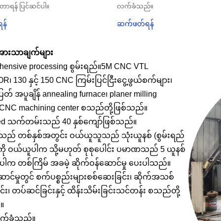
းတာရန် ပြင်ဆင်ပါ။
လက်ခံသည်။
န်
ဆက်ဖတ်ရန်
အားသာချက်များ
hensive processing စွမ်းရည်။5M CNC VTL
 130 နှင့် 150 CNC ကြမ်းပြင်ငြီးငွေ့ဖွယ်စက်များ၊
 အပူချိန် annealing furnace၊ planer milling
 CNC machining center စသည်တို့ဖြစ်သည်။
ed သက်တမ်းသည် 40 နှစ်ကျော်ဖြစ်သည်။
 သည် တစ်နှစ်အတွင်း ဝယ်ယူသူသည် သုံးယူနစ် (စွမ်းရည်
ို ဝယ်ယူပါက သို့မဟုတ် စုစုပေါင်း ပမာဏသည် 5 ယူနစ်
ပါက တစ်ကြိမ် အခမဲ့ ဆိုက်ဝန်ဆောင်မှု ပေးပါသည်။
ောင်မှုတွင် စက်ပစ္စည်းများစစ်ဆေးခြင်း၊ ဆိုက်အသစ်
်း၊ တပ်ဆင်ခြင်းနှင့် ထိန်းသိမ်းခြင်းသင်တန်း စသည်တို့
။
က်ခံသည်။