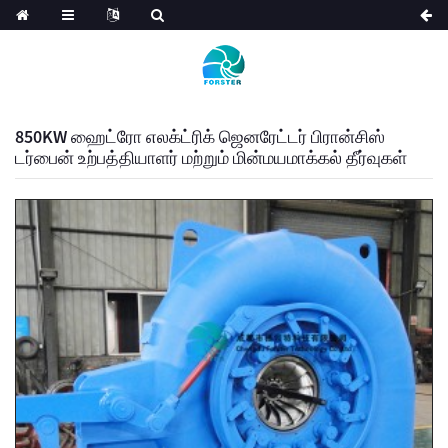
850KW ஹைட்ரோ எலக்ட்ரிக் ஜெனரேட்டர் பிரான்சிஸ்
டர்பைன் உற்பத்தியாளர் மற்றும் மின்மயமாக்கல் தீர்வுகள்