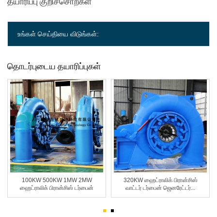
தயாரிப்பு குறிச்சொற்கள்
உங்கள் செய்தியை விடுங்கள்:
தொடர்புடைய தயாரிப்புகள்
100KW 500KW 1MW 2MW
320KW ஹைட்ராலிக் பிரான்சிஸ்
ஹைட்ராலிக் பிரான்சிஸ் டர்பைன்
வாட்டர் டர்பைன் ஜெனரேட்டர்...
பி...