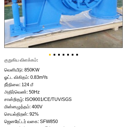
குறுகிய விளக்கம்:
வெளியீடு: 850KW
ஓட்ட விகிதம்: 0.83m³/s
நீர்நிலை: 124 மீ
அதிர்வெண்: 50Hz
சான்றிதழ்: ISO9001/CE/TUV/SGS
மின்னழுத்தம்: 400V
செயல்திறன்: 92%
ஜெனரேட்டர் வகை: SFW850