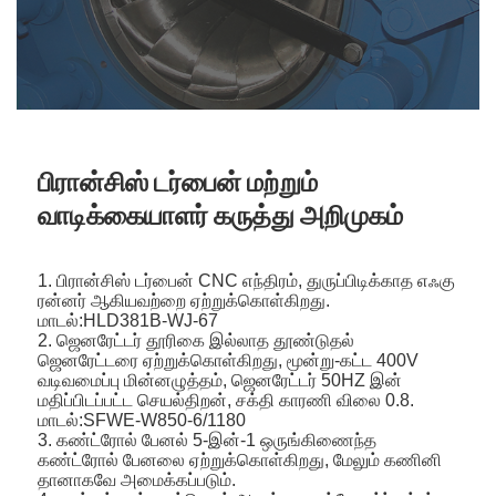
பிரான்சிஸ் டர்பைன் மற்றும்
வாடிக்கையாளர் கருத்து அறிமுகம்
1. பிரான்சிஸ் டர்பைன் CNC எந்திரம், துருப்பிடிக்காத எஃகு
ரன்னர் ஆகியவற்றை ஏற்றுக்கொள்கிறது.
மாடல்:HLD381B-WJ-67
2. ஜெனரேட்டர் தூரிகை இல்லாத தூண்டுதல்
ஜெனரேட்டரை ஏற்றுக்கொள்கிறது, மூன்று-கட்ட 400V
வடிவமைப்பு மின்னழுத்தம், ஜெனரேட்டர் 50HZ இன்
மதிப்பிடப்பட்ட செயல்திறன், சக்தி காரணி விலை 0.8.
மாடல்:SFWE-W850-6/1180
3. கண்ட்ரோல் பேனல் 5-இன்-1 ஒருங்கிணைந்த
கண்ட்ரோல் பேனலை ஏற்றுக்கொள்கிறது, மேலும் கணினி
தானாகவே அமைக்கப்படும்.