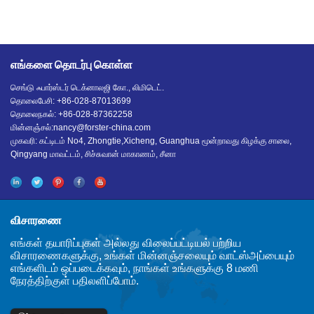
எங்களை தொடர்பு கொள்ள
செங்டு ஃபார்ஸ்டர் டெக்னாலஜி கோ., லிமிடெட்.
தொலைபேசி: +86-028-87013699
தொலைநகல்: +86-028-87362258
மின்னஞ்சல்:
nancy@forster-china.com
முகவரி: கட்டிடம் No4, Zhongtie,Xicheng, Guanghua மூன்றாவது கிழக்கு சாலை,
Qingyang மாவட்டம், சிச்சுவான் மாகாணம், சீனா
விசாரணை
எங்கள் தயாரிப்புகள் அல்லது விலைப்பட்டியல் பற்றிய
விசாரணைகளுக்கு, உங்கள் மின்னஞ்சலையும் வாட்ஸ்அப்பையும்
எங்களிடம் ஒப்படைக்கவும், நாங்கள் உங்களுக்கு 8 மணி
நேரத்திற்குள் பதிலளிப்போம்.