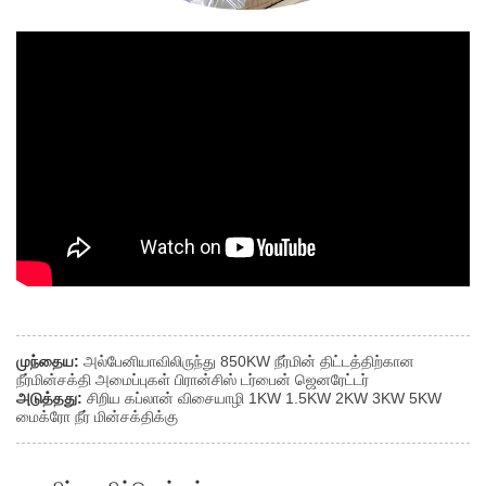
முந்தைய:
அல்பேனியாவிலிருந்து 850KW நீர்மின் திட்டத்திற்கான
நீர்மின்சக்தி அமைப்புகள் பிரான்சிஸ் டர்பைன் ஜெனரேட்டர்
அடுத்தது:
சிறிய கப்லான் விசையாழி 1KW 1.5KW 2KW 3KW 5KW
மைக்ரோ நீர் மின்சக்திக்கு