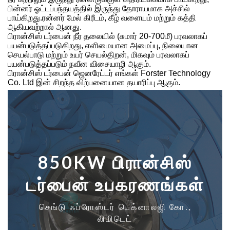
பின்னர் ஓட்டப்பந்தயத்தில் இருந்து தோராயமாக அச்சில்
பாய்கிறது.ரன்னர் மேல் கிரீடம், கீழ் வளையம் மற்றும் கத்தி
ஆகியவற்றால் ஆனது.
பிரான்சிஸ் டர்பைன் நீர் தலையில் (சுமார் 20-700மீ) பரவலாகப்
பயன்படுத்தப்படுகிறது, எளிமையான அமைப்பு, நிலையான
செயல்பாடு மற்றும் உயர் செயல்திறன், மிகவும் பரவலாகப்
பயன்படுத்தப்படும் நவீன விசையாழி ஆகும்.
பிரான்சிஸ் டர்பைன் ஜெனரேட்டர் எங்கள் Forster Technology
Co. Ltd இன் சிறந்த விற்பனையான தயாரிப்பு ஆகும்.
850KW பிரான்சிஸ்
டர்பைன் உபகரணங்கள்
செங்டு ஃப்ரோஸ்டர் டெக்னாலஜி கோ.,
லிமிடெட்