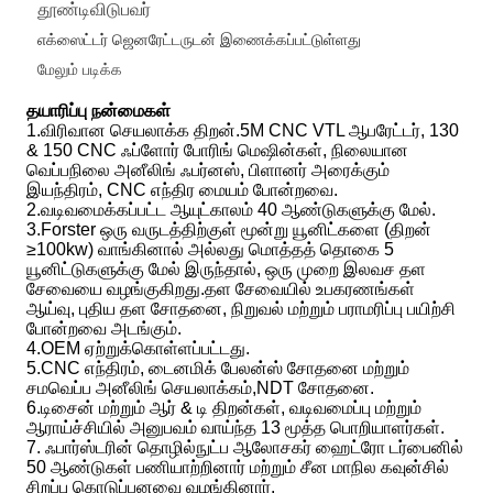
தூண்டிவிடுபவர்
எக்ஸைட்டர் ஜெனரேட்டருடன் இணைக்கப்பட்டுள்ளது
மேலும் படிக்க
தயாரிப்பு நன்மைகள்
1.விரிவான செயலாக்க திறன்.5M CNC VTL ஆபரேட்டர், 130
& 150 CNC ஃப்ளோர் போரிங் மெஷின்கள், நிலையான
வெப்பநிலை அனீலிங் ஃபர்னஸ், பிளானர் அரைக்கும்
இயந்திரம், CNC எந்திர மையம் போன்றவை.
2.வடிவமைக்கப்பட்ட ஆயுட்காலம் 40 ஆண்டுகளுக்கு மேல்.
3.Forster ஒரு வருடத்திற்குள் மூன்று யூனிட்களை (திறன்
≥100kw) வாங்கினால் அல்லது மொத்தத் தொகை 5
யூனிட்டுகளுக்கு மேல் இருந்தால், ஒரு முறை இலவச தள
சேவையை வழங்குகிறது.தள சேவையில் உபகரணங்கள்
ஆய்வு, புதிய தள சோதனை, நிறுவல் மற்றும் பராமரிப்பு பயிற்சி
போன்றவை அடங்கும்.
4.OEM ஏற்றுக்கொள்ளப்பட்டது.
5.CNC எந்திரம், டைனமிக் பேலன்ஸ் சோதனை மற்றும்
சமவெப்ப அனீலிங் செயலாக்கம்,NDT சோதனை.
6.டிசைன் மற்றும் ஆர் & டி திறன்கள், வடிவமைப்பு மற்றும்
ஆராய்ச்சியில் அனுபவம் வாய்ந்த 13 மூத்த பொறியாளர்கள்.
7. ஃபார்ஸ்டரின் தொழில்நுட்ப ஆலோசகர் ஹைட்ரோ டர்பைனில்
50 ஆண்டுகள் பணியாற்றினார் மற்றும் சீன மாநில கவுன்சில்
சிறப்பு கொடுப்பனவை வழங்கினார்.