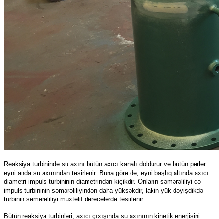
Reaksiya turbinində su axını bütün axıcı kanalı doldurur və bütün pərlər
eyni anda su axınından təsirlənir. Buna görə də, eyni başlıq altında axıcı
diametri impuls turbininin diametrindən kiçikdir. Onların səmərəliliyi də
impuls turbininin səmərəliliyindən daha yüksəkdir, lakin yük dəyişdikdə
turbinin səmərəliliyi müxtəlif dərəcələrdə təsirlənir.
Bütün reaksiya turbinləri, axıcı çıxışında su axınının kinetik enerjisini