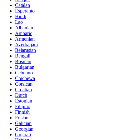
Catalan
Esperanto
Hindi
Lao
Albanian
Amharic
Armenian
Azerbaijani
Belarusian
Bengali
Bosnian
Bulgarian
Cebuano
Chichewa
Corsican
Croatian
Dutch
Estonian
Filipino
Finnish
Frisian
Galician
Georgian
Gujarati