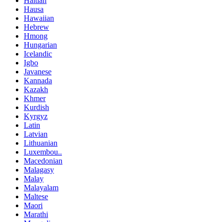
Haitian
Hausa
Hawaiian
Hebrew
Hmong
Hungarian
Icelandic
Igbo
Javanese
Kannada
Kazakh
Khmer
Kurdish
Kyrgyz
Latin
Latvian
Lithuanian
Luxembou..
Macedonian
Malagasy
Malay
Malayalam
Maltese
Maori
Marathi