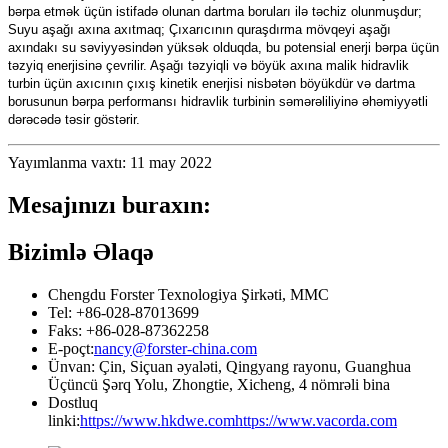
bərpa etmək üçün istifadə olunan dartma boruları ilə təchiz olunmuşdur;
Suyu aşağı axına axıtmaq; Çıxarıcının quraşdırma mövqeyi aşağı
axındakı su səviyyəsindən yüksək olduqda, bu potensial enerji bərpa üçün
təzyiq enerjisinə çevrilir. Aşağı təzyiqli və böyük axına malik hidravlik
turbin üçün axıcının çıxış kinetik enerjisi nisbətən böyükdür və dartma
borusunun bərpa performansı hidravlik turbinin səmərəliliyinə əhəmiyyətli
dərəcədə təsir göstərir.
Yayımlanma vaxtı: 11 may 2022
Mesajınızı buraxın:
Bizimlə Əlaqə
Chengdu Forster Texnologiya Şirkəti, MMC
Tel: +86-028-87013699
Faks: +86-028-87362258
E-poçt:
nancy@forster-china.com
Ünvan: Çin, Siçuan əyaləti, Qingyang rayonu, Guanghua
Üçüncü Şərq Yolu, Zhongtie, Xicheng, 4 nömrəli bina
Dostluq
linki:
https://www.hkdwe.com
https://www.vacorda.com