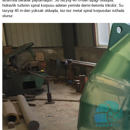
ətrafında bərabər paylamaqdır. Su təzyiqi 40 m-dən aşağı olduqda,
hidravlik turbinin spiral korpusu adətən yerində dəmir-betonla tökülür; Su
təzyiqi 40 m-dən yüksək olduqda, tez-tez metal spiral korpusdan istifadə
olunur.