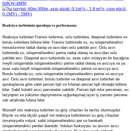
Reaksiya turbininin quruluşu və performansı
Reaksiya turbinləri Fransis turbininə, oxlu turbinlərə, diaqonal turbinlərə və
borulu turbinlərə bölünə bilər. Fransis turbinində su, su istiqamətləndirici
mexanizminə radial olaraq və axıcıdan oxlu şəkildə axır; Oxlu axın
turbinində su, istiqamətləndirici pərinə radial olaraq və axıcıdan oxlu
şəkildə axır; Diaqonal axın turbinində su, əsas valın müəyyən bir bucağına
meylli istiqamətdə istiqamətləndirici pərinə radial olaraq və axıcıya və ya
əsas vala meylli istiqamətdə istiqamətləndirici pərinə və axıcıya axır;
Borulu turbində su, oxlu istiqamətdə istiqamətləndirici pərinə və axıcıya
axır. Oxlu axın turbinləri, borulu turbinlər və diaqonal axın turbinləri də
quruluşlarına görə sabit pervan tipli və fırlanan pervan tipli olmaqla bölünə
bilər. Sabit kürekli axıcı pərvanələr sabitdir; Pervan tipli rotor pərvanəsi, su
təzyiqinin və yükünün dəyişməsinə uyğunlaşmaq üçün iş zamanı pərvanə
valı ətrafında fırlana bilər.
Müxtəlif növ reaksiya turbinləri su giriş cihazları ilə təchiz olunmuşdur.
Böyük və orta ölçülü şaquli mil reaksiya turbinlərinin su giriş cihazları
ümumiyyətlə volyut, sabit istiqamətləndirici pər və hərəkətli
istiqamətləndirici pərdən ibarətdir. Volutun funksiyası su axınını axıcı