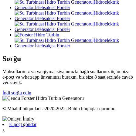
Sorğu
Məhsullarımız və ya qiymət siyahımızla bağlı suallarınız üçün bizə
e-poçt və whatsapp ünvanınızı buraxın, biz sizə 8 saat ərzində cavab
verəcəyik.
İndi sorğu edin
© Müəllif hüquqları - 2020-2022: Bütün hüquqlar qorunur.
E-poçt göndər
x