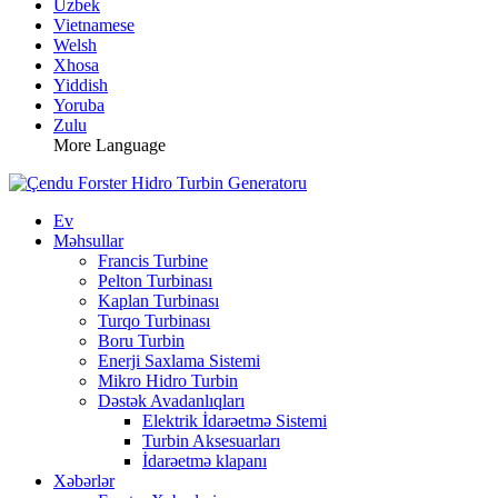
Uzbek
Vietnamese
Welsh
Xhosa
Yiddish
Yoruba
Zulu
More Language
Ev
Məhsullar
Francis Turbine
Pelton Turbinası
Kaplan Turbinası
Turqo Turbinası
Boru Turbin
Enerji Saxlama Sistemi
Mikro Hidro Turbin
Dəstək Avadanlıqları
Elektrik İdarəetmə Sistemi
Turbin Aksesuarları
İdarəetmə klapanı
Xəbərlər