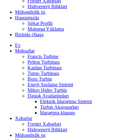
Forster Xəbərləri
Hidroenerji Bilikləri
Mühəndislik işi
Haqqımızda
Şirkət Profili
Məlumat Yükləmə
Bizimlə Əlaqə
Ev
Məhsullar
Francis Turbine
Pelton Turbinası
Kaplan Turbinası
Turqo Turbinası
Boru Turbin
Enerji Saxlama Sistemi
Mikro Hidro Turbin
Dəstək Avadanlıqları
Elektrik İdarəetmə Sistemi
Turbin Aksesuarları
İdarəetmə klapanı
Xəbərlər
Forster Xəbərləri
Hidroenerji Bilikləri
Mühəndislik işi