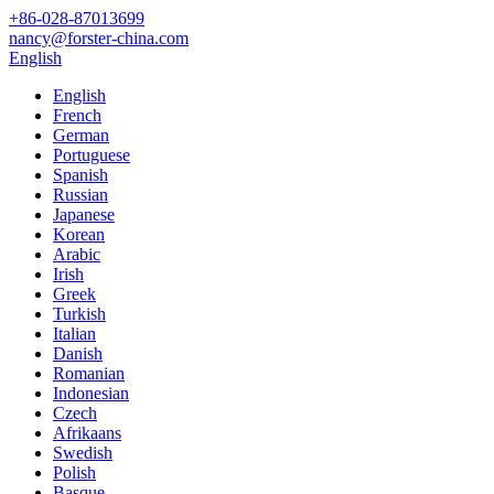
+86-028-87013699
nancy@forster-china.com
English
English
French
German
Portuguese
Spanish
Russian
Japanese
Korean
Arabic
Irish
Greek
Turkish
Italian
Danish
Romanian
Indonesian
Czech
Afrikaans
Swedish
Polish
Basque