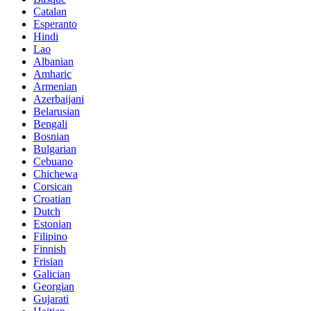
Catalan
Esperanto
Hindi
Lao
Albanian
Amharic
Armenian
Azerbaijani
Belarusian
Bengali
Bosnian
Bulgarian
Cebuano
Chichewa
Corsican
Croatian
Dutch
Estonian
Filipino
Finnish
Frisian
Galician
Georgian
Gujarati