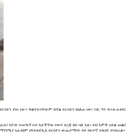
ባይን ያነሰ ነው። ቅልጥፍናቸውም ከፑል ተርባይን የበለጠ ነው፣ ነገር ግን ጭነቱ ሲቀየር
ሱ፤ የሯጭ የመጫኛ ቦታ ከታችኛው የውሃ ደረጃ ከፍ ባለ ጊዜ፣ ይህ እምቅ ኃይል መልሶ
 የማገገሚያ አፈፃፀም በሃይድሮሊክ ተርባይን ውጤታማነት ላይ ከፍተኛ ተጽዕኖ ያሳድራል።