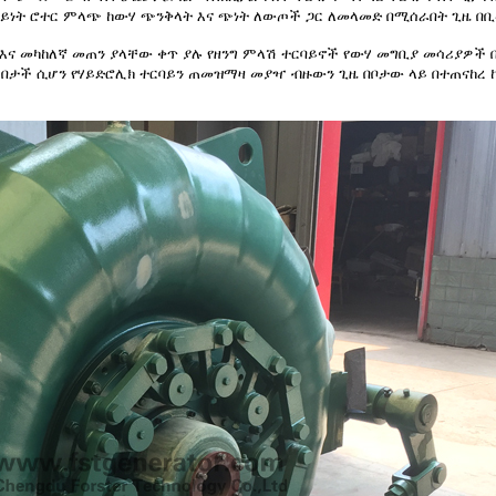
ይነት ሮተር ምላጭ ከውሃ ጭንቅላት እና ጭነት ለውጦች ጋር ለመላመድ በሚሰራበት ጊዜ በቢላ
ና መካከለኛ መጠን ያላቸው ቀጥ ያሉ የዘንግ ምላሽ ተርባይኖች የውሃ መግቢያ መሳሪያዎች በአ
በታች ሲሆን የሃይድሮሊክ ተርባይን ጠመዝማዛ መያዣ ብዙውን ጊዜ በቦታው ላይ በተጠናከረ ኮ