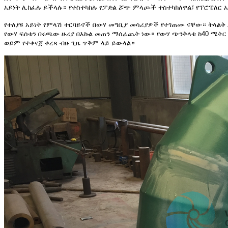
አይነት ሊከፈሉ ይችላሉ። የተስተካከሉ የፓድል ሯጭ ምላጮች ተስተካክለዋል፤ የፕሮፔለር አ
የተለያዩ አይነት የምላሽ ተርባይኖች በውሃ መግቢያ መሳሪያዎች የተገጠሙ ናቸው። ትላልቅ እ
የውሃ ፍሰቱን በሩጫው ዙሪያ በእኩል መጠን ማሰራጨት ነው። የውሃ ጭንቅላቱ ከ40 ሜትር 
ወይም የተቀናጀ ቀረጻ ብዙ ጊዜ ጥቅም ላይ ይውላል።