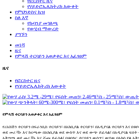
የፎርስተር ዜና
የሃይድሮኤሌክትሪክ እውቀት
የምህንድስና ኬዝ
ስለ እኛ
የኩባንያ መገለጫ
የውሂብ ማውረድ
ያግኙን
መነሻ
ዜና
የምላሽ ተርባይን አወቃቀር እና አፈፃፀም
ዜና
የፎርስተር ዜና
የሃይድሮኤሌክትሪክ እውቀት
የምላሽ ተርባይን አወቃቀር እና አፈፃፀም
የሪአክሽን ተርባይን በፍራንሲስ ተርባይን፣ በአክሲያል ተርባይን፣ በአዲያናል ተርባይን እና 
ወደ መሪ ቫኑ እና ከሩጫው በአክሲያል ወደ ውስጥ እና ወደ ውጭ ይፈሳል፤ በአዲያናል ፍሰት 
አቅጣጫ ወደ መሪ ቫኑ እና ሯጩ ይፈሳል፤ በቱቦላር ተርባይን ውስጥ፣ ውሃው በአክሲያል አቅ