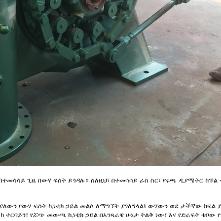
መሳሳይ ጊዜ በውሃ ፍሰት ይጎዳሉ። ስለዚህ፣ በተመሳሳይ ራስ ስር፣ የሩጫ ዲያሜትር ከፑል ተር
ን የውሃ ፍሰት ኪነቲክ ኃይል መልሶ ለማግኘት ያገለግላል፤ ውሃውን ወደ ታችኛው ክፍል ያፈ
ክ ተርባይን፣ የሯጭ መውጫ ኪነቲክ ኃይል በአንጻራዊ ሁኔታ ትልቅ ነው፣ እና የድራፍት ቱቦው