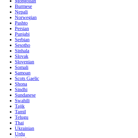
Mongolian
Burmese
Nepali
Norwegian
Pashto
Persian
Punjabi
Serbian
Sesotho
Sinhala
Slovak
Slovenian
Somali
Samoan
Scots Gaelic
Shona
Sindhi
Sundanese
Swahili
Tajik
Tamil
Telugu
Thai
Ukrainian
Urdu