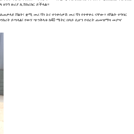
 ዘንግ ዙሪያ ሊሽከረከር ይችላል።
ጠቃላይ ቮልት፣ ቋሚ መሪ ቫን እና ተንቀሳቃሽ መሪ ቫን የተዋቀሩ ናቸው። የቮልት ተግባር
ንክሪት ይጣላል፤ የውሃ ጭንቅላቱ ከ40 ሜትር በላይ ሲሆን የብረት ጠመዝማዛ መያዣ