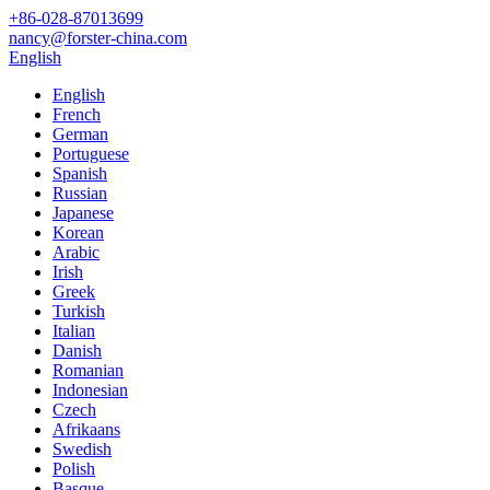
+86-028-87013699
nancy@forster-china.com
English
English
French
German
Portuguese
Spanish
Russian
Japanese
Korean
Arabic
Irish
Greek
Turkish
Italian
Danish
Romanian
Indonesian
Czech
Afrikaans
Swedish
Polish
Basque