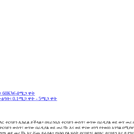
በቱቦላር ተርባይን ሊከፈል ይችላል። በፍራንሲስ ተርባይን ውስጥ፣ ውሃው በራዲያል ወደ ውሃ መሪ
ተርባይን ውስጥ፣ ውሃው በራዲያል ወደ መሪ ቫኑ እና ወደ ዋናው ዘንግ የተወሰነ አንግል በሚያ
ጣጫ ወደ መሪ ቫኑ እና ሯጩ ይፈሳል። የአክሲያል ፍሰት ተርባይን፣ ቱቦላር ተርባይን እና ዲያጎ