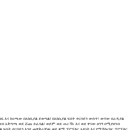
 ዘዴ እና ከሩጫው በአክሲያል ይወጣል፤ በአክሲያል ፍሰት ተርባይን ውስጥ፣ ውሃው በራዲያል
ዘንብ አቅጣጫ ወደ ሯጩ ይፈሳል፣ ወይም ወደ መሪ ቫኑ እና ወደ ዋናው ዘንግ በሚያዘንብ
ናል ፍሰት ተርባይን እንደ መዋቅራቸው ወደ ቋሚ ፕሮፔለር አይነት እና የሚሽከረከር ፕሮፔለር