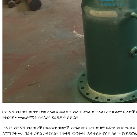
በምላሽ ተርባይን ውስጥ፣ የውሃ ፍሰቱ መላውን የሩጫ ቻናል ይሞላል፣ እና ሁሉም ቢላዎች በተ
የተርባይኑ ውጤታማነት በተለያዩ ደረጃዎች ይነካል።
ሁሉም የምላሽ ተርባይኖች በድራፍት ቱቦዎች የተገጠሙ ሲሆን ይህም በሯጭ መውጫ ላይ ያለው
ለማግኘት ወደ ግፊት ኃይል ይቀየራል። ዝቅተኛ ጭንቅላት እና ትልቅ ፍሰት ላለው የሃይድሮሊ