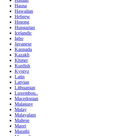
Haitian
Hausa
Hawaiian
Hebrew
Hmong
Hungarian
Icelandic
Igbo
Javanese
Kannada
Kazakh
Khmer
Kurdish
Kyrgyz
Latin
Latvian
Lithuanian
Luxembou..
Macedonian
Malagasy
Malay
Malayalam
Maltese
Maori
Marathi