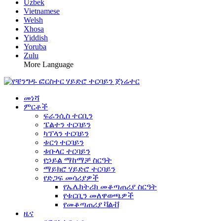
Uzbek
Vietnamese
Welsh
Xhosa
Yiddish
Yoruba
Zulu
More Language
መነሻ
ምርቶች
ፍራንሲስ ተርቢን
ፔልተን ተርባይን
ካፕላን ተርባይን
ቱርጎ ተርባይን
ቱቡላር ተርባይን
የኃይል ማከማቻ ስርዓት
ማይክሮ ሃይድሮ ተርባይን
የድጋፍ መሳሪያዎች
የኤሌክትሪክ መቆጣጠሪያ ስርዓት
የቱርቢን መለዋወጫዎች
የመቆጣጠሪያ ቫልቭ
ዜና