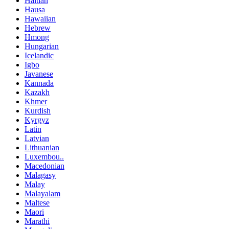
Haitian
Hausa
Hawaiian
Hebrew
Hmong
Hungarian
Icelandic
Igbo
Javanese
Kannada
Kazakh
Khmer
Kurdish
Kyrgyz
Latin
Latvian
Lithuanian
Luxembou..
Macedonian
Malagasy
Malay
Malayalam
Maltese
Maori
Marathi