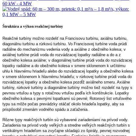
Štruktúra a výkon reakčnej turbíny
Reakčné turbíny možno rozdeliť na Francisovu turbínu, axiálnu turbínu,
diagonálnu turbínu a rúrkovú turbínu. Vo Francisovej turbíne voda prúdi
radiálne do mechanizmu vedenia vody a axiálne z obežného kolesa; v
axiálnej turbíne prúdi voda do rozvádzacej lopatky radiálne a do a z
obežného kolesa axiálne; v diagonálnej turbíne prúdi voda do rozvádzacej
lopatky radiálne a do obežného kolesa v smere sklonenom k ​​určitému
uhlu k hlavnému hriadeľu alebo do rozvádzacej lopatky a obežného kolesa
v smere sklonenom k ​​hlavnému hriadeľu; v rúrkovej turbíne prúdi voda do
rozvádzacej lopatky a obežného kolesa pozdĺž axiálneho smeru. Axiálne
turbíny, rúrkové turbíny a diagonálne turbíny možno tiež rozdeliť na typy s
pevnou vrtuľou a typy s rotačnou vrtuľou podľa ich konštrukcie. Lopatky
obežného kolesa s pevnými lopatkami sú pevné; Rotorový list vrtuľového
typu sa môže počas prevádzky otáčať okolo hriadeľa lopatky, aby sa
prispôsobil zmenám vodného spádu a zaťaženia.
Rôzne typy reakčných turbín sú vybavené zariadeniami na prívod vody.
Zariadenia na prívod vody veľkých a stredne veľkých reakčných turbín s
vertikálnym hriadeľom sa zvyčajne skladajú zo špirály, pevnej rozvodnej