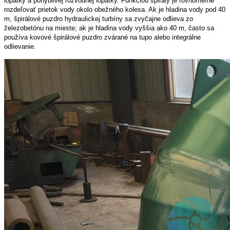
lopatky a pohyblivej rozvodnej lopatky. Funkciou špirály je rovnomerne
rozdeľovať prietok vody okolo obežného kolesa. Ak je hladina vody pod 40
m, špirálové puzdro hydraulickej turbíny sa zvyčajne odlieva zo
železobetónu na mieste; ak je hladina vody vyššia ako 40 m, často sa
používa kovové špirálové puzdro zvárané na tupo alebo integrálne
odlievanie.