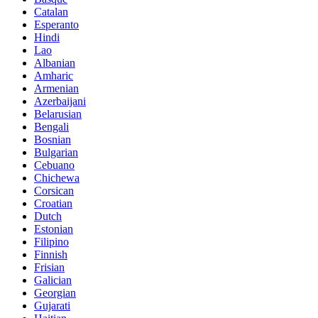
Catalan
Esperanto
Hindi
Lao
Albanian
Amharic
Armenian
Azerbaijani
Belarusian
Bengali
Bosnian
Bulgarian
Cebuano
Chichewa
Corsican
Croatian
Dutch
Estonian
Filipino
Finnish
Frisian
Galician
Georgian
Gujarati