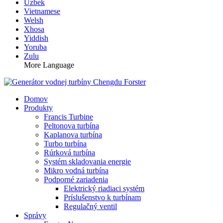
Uzbek
Vietnamese
Welsh
Xhosa
Yiddish
Yoruba
Zulu
More Language
Domov
Produkty
Francis Turbine
Peltonova turbína
Kaplanova turbína
Turbo turbína
Rúrková turbína
Systém skladovania energie
Mikro vodná turbína
Podporné zariadenia
Elektrický riadiaci systém
Príslušenstvo k turbínam
Regulačný ventil
Správy