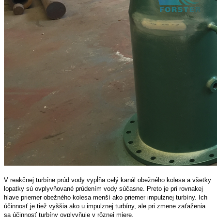
V reakčnej turbíne prúd vody vypĺňa celý kanál obežného kolesa a všetky
lopatky sú ovplyvňované prúdením vody súčasne. Preto je pri rovnakej
hlave priemer obežného kolesa menší ako priemer impulznej turbíny. Ich
účinnosť je tiež vyššia ako u impulznej turbíny, ale pri zmene zaťaženia
sa účinnosť turbíny ovplyvňuje v rôznej miere.