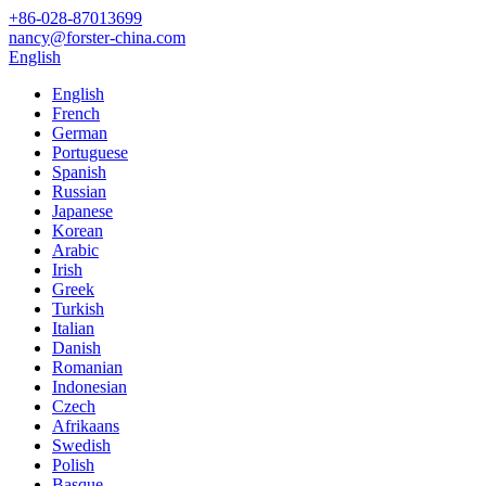
+86-028-87013699
nancy@forster-china.com
English
English
French
German
Portuguese
Spanish
Russian
Japanese
Korean
Arabic
Irish
Greek
Turkish
Italian
Danish
Romanian
Indonesian
Czech
Afrikaans
Swedish
Polish
Basque