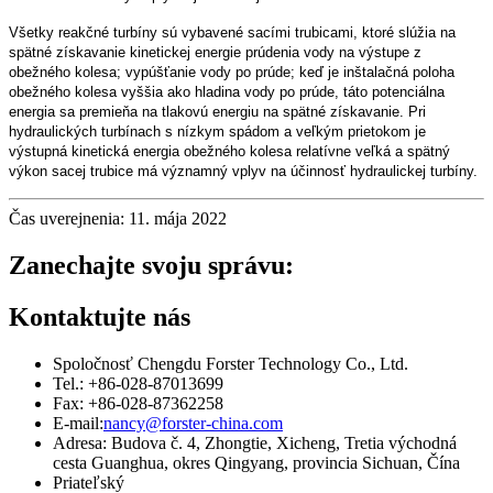
Všetky reakčné turbíny sú vybavené sacími trubicami, ktoré slúžia na
spätné získavanie kinetickej energie prúdenia vody na výstupe z
obežného kolesa; vypúšťanie vody po prúde; keď je inštalačná poloha
obežného kolesa vyššia ako hladina vody po prúde, táto potenciálna
energia sa premieňa na tlakovú energiu na spätné získavanie. Pri
hydraulických turbínach s nízkym spádom a veľkým prietokom je
výstupná kinetická energia obežného kolesa relatívne veľká a spätný
výkon sacej trubice má významný vplyv na účinnosť hydraulickej turbíny.
Čas uverejnenia: 11. mája 2022
Zanechajte svoju správu:
Kontaktujte nás
Spoločnosť Chengdu Forster Technology Co., Ltd.
Tel.: +86-028-87013699
Fax: +86-028-87362258
E-mail:
nancy@forster-china.com
Adresa: Budova č. 4, Zhongtie, Xicheng, Tretia východná
cesta Guanghua, okres Qingyang, provincia Sichuan, Čína
Priateľský