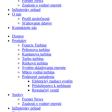
Forster News
Znalosti o vodnej energii
Inžiniersky prípad
O nás
Profil spoločnosti
Sťahovanie údajov
Kontaktujte nás
Domov
Produkty
Francis Turbine
Peltonova turbína
Kaplanova turbína
Turbo turbína
Rúrková turbína
Systém skladovania energie
Mikro vodná turbína
Podporné zariadenia
Elektrický riadiaci systém
Príslušenstvo k turbínam
Regulačný ventil
Správy
Forster News
Znalosti o vodnej energii
Inžiniersky prípad