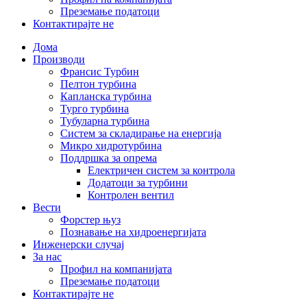
Преземање податоци
Контактирајте не
Дома
Производи
Франсис Турбин
Пелтон турбина
Капланска турбина
Турго турбина
Тубуларна турбина
Систем за складирање на енергија
Микро хидротурбина
Поддршка за опрема
Електричен систем за контрола
Додатоци за турбини
Контролен вентил
Вести
Форстер њуз
Познавање на хидроенергијата
Инженерски случај
За нас
Профил на компанијата
Преземање податоци
Контактирајте не