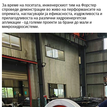
За време на посетата, инженерскиот тим на Форстер
спроведе демонстрации во живо на перформансите на
опремата, нагласувајќи ја ефикасноста, издржливоста и
прилагодливоста на различни хидроенергетски
апликации - од големи проекти за брани до мали и
микрохидросистеми.