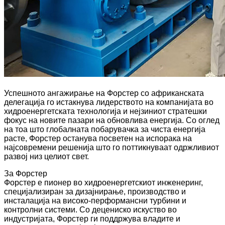
Успешното ангажирање на Форстер со африканската
делегација го истакнува лидерството на компанијата во
хидроенергетската технологија и нејзиниот стратешки
фокус на новите пазари на обновлива енергија. Со оглед
на тоа што глобалната побарувачка за чиста енергија
расте, Форстер останува посветен на испорака на
најсовремени решенија што го поттикнуваат одржливиот
развој низ целиот свет.
За Форстер
Форстер е пионер во хидроенергетскиот инженеринг,
специјализиран за дизајнирање, производство и
инсталација на високо-перформансни турбини и
контролни системи. Со децениско искуство во
индустријата, Форстер ги поддржува владите и