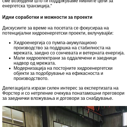
сме возбудени што ги поддржуваме нивните цели за
енергетска транзиција.“
Идни соработки и можности за проекти
Дискусиите за време на посетата се фокусираа на
потенцијални хидроенергетски проекти, вклучувајќи:
Хидроенергија со пумпа-акумулационо
производство за поддршка на стабилноста на
мрежата, заедно со сончевата и ветерната енергија.
Мали хидроелектрани за оддалечени и заедници
надвор од мрежата.
Модернизација на постојните хидроенергетски
објекти за подобрување на ефикасноста и
производството.
Делегацијата изрази силен интерес за експертизата на
Форстер и со нетрпение очекува понатамошни преговори
за заеднички вложувања и договори за снабдување.