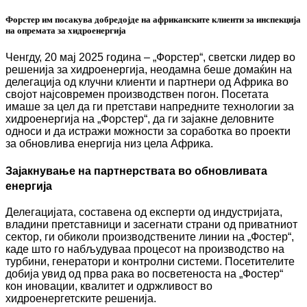
Форстер им посакува добредојде на африканските клиенти за инспекција
на опремата за хидроенергија
Ченгду, 20 мај 2025 година – „Форстер“, светски лидер во
решенија за хидроенергија, неодамна беше домаќин на
делегација од клучни клиенти и партнери од Африка во
својот најсовремен производствен погон. Посетата
имаше за цел да ги претстави напредните технологии за
хидроенергија на „Форстер“, да ги зајакне деловните
односи и да истражи можности за соработка во проекти
за обновлива енергија низ цела Африка.
Зајакнување на партнерствата во обновливата
енергија
Делегацијата, составена од експерти од индустријата,
владини претставници и засегнати страни од приватниот
сектор, ги обиколи производствените линии на „Фостер“,
каде што го набљудуваа процесот на производство на
турбини, генератори и контролни системи. Посетителите
добија увид од прва рака во посветеноста на „Фостер“
кон иновации, квалитет и одржливост во
хидроенергетските решенија.