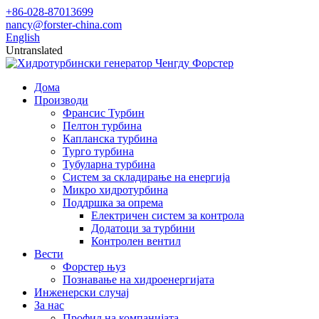
+86-028-87013699
nancy@forster-china.com
English
Untranslated
Дома
Производи
Франсис Турбин
Пелтон турбина
Капланска турбина
Турго турбина
Тубуларна турбина
Систем за складирање на енергија
Микро хидротурбина
Поддршка за опрема
Електричен систем за контрола
Додатоци за турбини
Контролен вентил
Вести
Форстер њуз
Познавање на хидроенергијата
Инженерски случај
За нас
Профил на компанијата