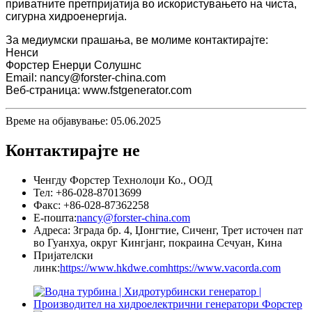
приватните претпријатија во искористувањето на чиста,
сигурна хидроенергија.
За медиумски прашања, ве молиме контактирајте:
Ненси
Форстер Енерџи Солушнс
Email: nancy@forster-china.com
Веб-страница: www.fstgenerator.com
Време на објавување: 05.06.2025
Контактирајте не
Ченгду Форстер Технолоџи Ко., ООД
Тел: +86-028-87013699
Факс: +86-028-87362258
Е-пошта:
nancy@forster-china.com
Адреса: Зграда бр. 4, Џонгтие, Сиченг, Трет источен пат
во Гуанхуа, округ Кингјанг, покраина Сечуан, Кина
Пријателски
линк:
https://www.hkdwe.com
https://www.vacorda.com